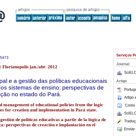
Serviços P
-5473
Journal
1 Florianopolis jan./abr. 2012
SciELO
al e a gestão das políticas educacionais
Artigo
 dos sistemas de ensino: perspectivas de
Portug
ação no estado do Pará.
Artigo
 management of educational policies from the logic
Como c
ves for creation and implementation in Pará state.
SciELO
stión de politicas educativas a partir de la lógica de
Traduç
za: perspectivas de creación e implantación en el
Enviar 