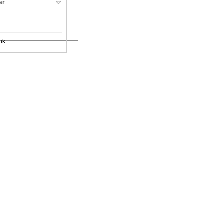
ar
nk