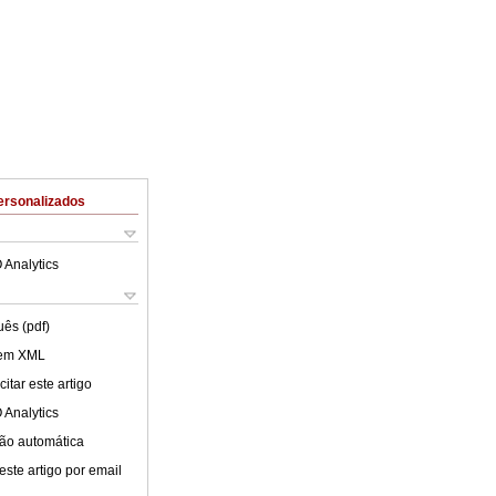
ersonalizados
 Analytics
uês (pdf)
 em XML
itar este artigo
 Analytics
ão automática
este artigo por email