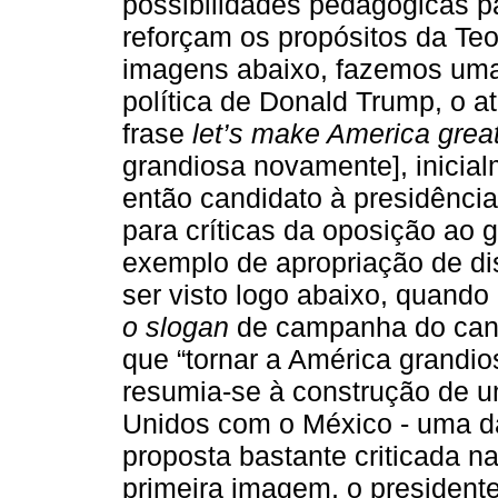
possibilidades pedagógicas p
reforçam os propósitos da Teo
imagens abaixo, fazemos uma
política de Donald Trump, o a
frase
let’s make America grea
grandiosa novamente], inicial
então candidato à presidência
para críticas da oposição ao
exemplo de apropriação de di
ser visto logo abaixo, quand
o slogan
de campanha do candi
que “tornar a América grandio
resumia-se à construção de u
Unidos com o México - uma 
proposta bastante criticada n
primeira imagem, o presiden