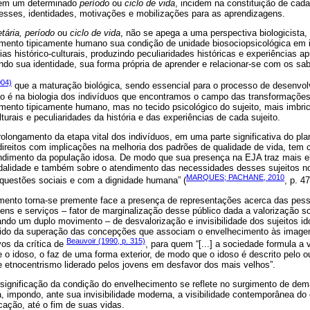
s em um determinado
período
ou
ciclo de vida
, incidem na constituição de cad
esses, identidades, motivações e mobilizações para as aprendizagens.
etária, período
ou
ciclo de vida
, não se apega a uma perspectiva biologicista,
imento tipicamente humano sua condição de unidade biosociopsicológica em 
s histórico-culturais, produzindo peculiaridades históricas e experiências ap
ndo sua identidade, sua forma própria de aprender e relacionar-se com os sa
004)
que a maturação biológica, sendo essencial para o processo de desenvol
ão é na biologia dos indivíduos que encontramos o campo das transformações
imento tipicamente humano, mas no tecido psicológico do sujeito, mais imbr
lturais e peculiaridades da história e das experiências de cada sujeito.
ongamento da etapa vital dos indivíduos, em uma parte significativa do plan
 direitos com implicações na melhoria dos padrões de qualidade de vida, tem
ndimento da população idosa. De modo que sua presença na EJA traz mais 
dalidade e também sobre o atendimento das necessidades desses sujeitos no 
MARQUES; PACHANE, 2010
uestões sociais e com a dignidade humana” (
, p. 47
ento torna-se premente face a presença de representações acerca das pes
ns e serviços – fator de marginalização desse público dada a valorização s
rando um duplo movimento – de desvalorização e invisibilidade dos sujeitos id
ntido da superação das concepções que associam o envelhecimento às imagen
Beauvoir (1990, p. 315)
os da crítica de
, para quem “[...] a sociedade formula a
 o idoso, o faz de uma forma exterior, de modo que o idoso é descrito pelo o
 etnocentrismo liderado pelos jovens em desfavor dos mais velhos”.
significação da condição do envelhecimento se reflete no surgimento de de
, impondo, ante sua invisibilidade moderna, a visibilidade contemporânea do di
cação, até o fim de suas vidas.