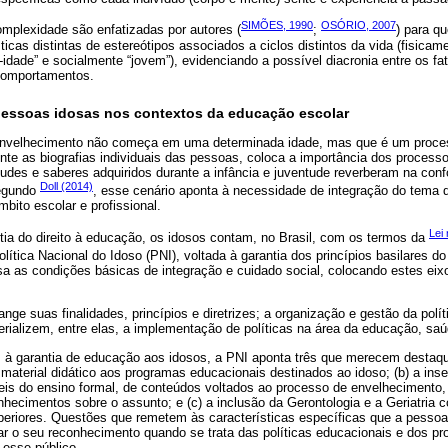
SIMÕES, 1990
OSÓRIO, 2007
mplexidade são enfatizadas por autores (
;
) para q
icas distintas de estereótipos associados a ciclos distintos da vida (fisicame
idade” e socialmente “jovem”), evidenciando a possível diacronia entre os fa
 comportamentos.
s pessoas idosas nos contextos da educação escolar
nvelhecimento não começa em uma determinada idade, mas que é um proce
nte as biografias individuais das pessoas, coloca a importância dos process
itudes e saberes adquiridos durante a infância e juventude reverberam na co
Doll (2014)
segundo
, esse cenário aponta à necessidade de integração do tema
bito escolar e profissional.
Lei 
tia do direito à educação, os idosos contam, no Brasil, com os termos da
lítica Nacional do Idoso (PNI), voltada à garantia dos princípios basilares do 
a as condições básicas de integração e cuidado social, colocando estes ei
ge suas finalidades, princípios e diretrizes; a organização e gestão da polít
ializem, entre elas, a implementação de políticas na área da educação, saúd
s à garantia de educação aos idosos, a PNI aponta três que merecem destaqu
 material didático aos programas educacionais destinados ao idoso; (b) a inse
eis do ensino formal, de conteúdos voltados ao processo de envelhecimento, 
nhecimentos sobre o assunto; e (c) a inclusão da Gerontologia e a Geriatria 
uperiores. Questões que remetem às características específicas que a pessoa
ar o seu reconhecimento quando se trata das políticas educacionais e dos pr
 esse público.