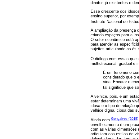
direitos já existentes e d
Esse crescente dos idosos
ensino superior, por exem
Instituto Nacional de Est
A ampliação da presença 
criando espaços para a in
O setor econômico está ap
para atender as especifici
sujeitos articulando-as à
O diálogo com essas que
multidirecional, gradual e
É um fenômeno comp
considerado que o e
vida. Encarar o e
tal signifique que s
A velhice, pois, é um esta
estar determinam uma vivê
idosa e o tipo de relação
velhice digna, ciosa das s
Gonçalves (2015)
Ainda com
envelhecimento é um proc
com as várias dimensões (
articulam aos estilos de v
delimitadores das formas 