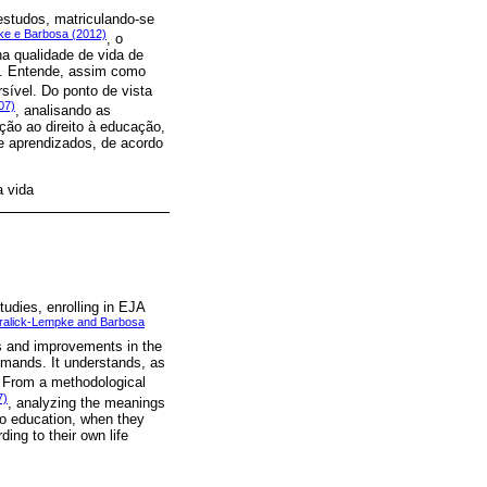
estudos, matriculando-se
ke e Barbosa (2012)
, o
na qualidade de vida de
s. Entende, assim como
rsível. Do ponto de vista
07)
, analisando as
ção ao direito à educação,
 e aprendizados, de acordo
a vida
tudies, enrolling in EJA
ralick-Lempke and Barbosa
ts and improvements in the
demands. It understands, as
s. From a methodological
7)
, analyzing the meanings
 to education, when they
ing to their own life