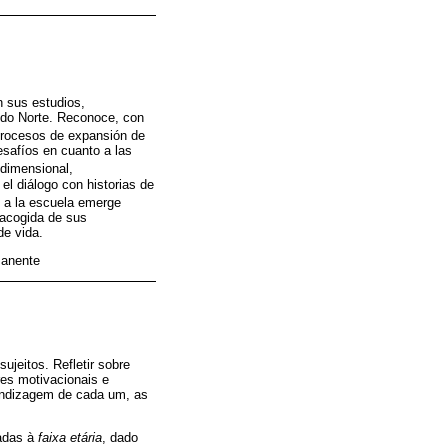
n sus estudios,
e do Norte. Reconoce, con
 procesos de expansión de
esafíos en cuanto a las
idimensional,
 el diálogo con historias de
no a la escuela emerge
 acogida de sus
de vida.
manente
jeitos. Refletir sobre
res motivacionais e
rendizagem de cada um, as
nadas à
faixa etária
, dado