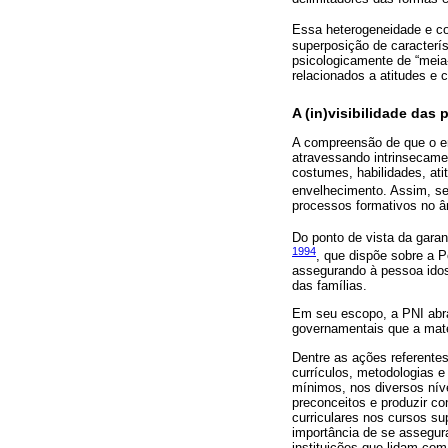
Essa heterogeneidade e co
superposição de característ
psicologicamente de “meia-
relacionados a atitudes e
A (in)visibilidade da
A compreensão de que o e
atravessando intrinsecame
costumes, habilidades, at
envelhecimento. Assim, 
processos formativos no âm
Do ponto de vista da garan
1994
, que dispõe sobre a Po
assegurando à pessoa idos
das famílias.
Em seu escopo, a PNI abran
governamentais que a mater
Dentre as ações referente
currículos, metodologias e
mínimos, nos diversos nív
preconceitos e produzir co
curriculares nos cursos s
importância de se assegur
instituições que lidam com