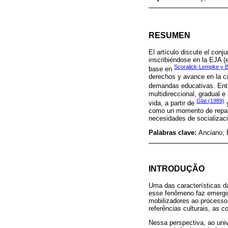
RESUMEN
El artículo discute el con
inscribiéndose en la EJA (
Scoralick-Lempke y 
base en
derechos y avance en la ca
demandas educativas. Enti
multidireccional, gradual e
Glat (1989)
vida, a partir de
como un momento de repara
necesidades de socializaci
Palabras clave:
Anciano; 
INTRODUÇÃO
Uma das características d
esse fenômeno faz emergir 
mobilizadores ao processo 
referências culturais, as 
Nessa perspectiva, ao uni