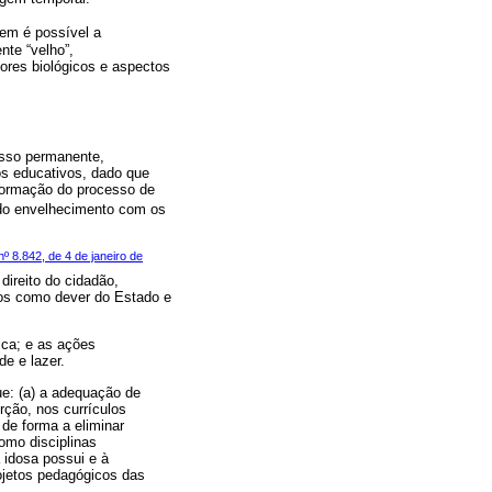
uem é possível a
nte “velho”,
tores biológicos e aspectos
sso permanente,
os educativos, dado que
nformação do processo de
 do envelhecimento com os
nº 8.842, de 4 de janeiro de
direito do cidadão,
xos como dever do Estado e
ica; e as ações
e e lazer.
e: (a) a adequação de
rção, nos currículos
de forma a eliminar
como disciplinas
 idosa possui e à
ojetos pedagógicos das