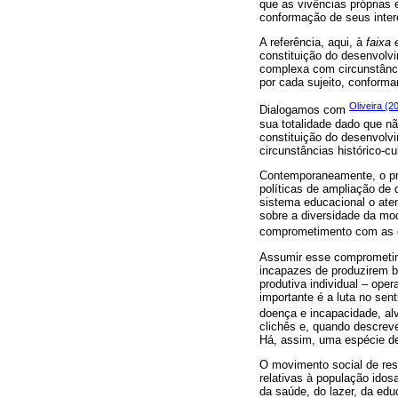
que as vivências própria
conformação de seus inter
A referência, aqui, à
faixa 
constituição do desenvolv
complexa com circunstância
por cada sujeito, conforma
Oliveira (2
Dialogamos com
sua totalidade dado que n
constituição do desenvolv
circunstâncias histórico-cu
Contemporaneamente, o prol
políticas de ampliação de
sistema educacional o ate
sobre a diversidade da mo
comprometimento com as q
Assumir esse comprometim
incapazes de produzirem be
produtiva individual – ope
importante é a luta no se
doença e incapacidade, alv
clichês e, quando descreve
Há, assim, uma espécie de
O movimento social de res
relativas à população idosa
da saúde, do lazer, da edu