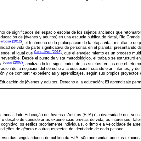
junto de significados del espacio escolar de los sujetos ancianos que retomaro
educación de jóvenes y adultos) en una escuela pública de Natal, Rio Grand
Barbosa (2012)
, el fenómeno de la prolongación de la etapa vital, resultante de
lidad de vida de parte significativa de personas en el planeta, presentando d
Gonçalves (2015)
ende, al igual que
, que el envejecimiento es un proceso mult
 irreversible. Desde el punto de vista metodológico, el trabajo se estructuró en
Josso (2007)
y
, analizando los significados de los sujetos, en los que el retor
ción de la negación del derecho a la educación, cuando eran infantes, y de
ón y de compartir experiencias y aprendizajes, según sus propios proyectos 
Educación de jóvenes y adultos; Derecho a la educación; El aprendizaje per
a modalidade Educação de Jovens e Adultos (EJA) é a diversidade dos seus su
o desafio de considerar as experiências prévias de vida, os interesses, fato
cognitivo, os estilos propriamente individuais, o ritmo e a velocidade de ap
condições de gênero e outros aspectos da identidade de cada pessoa.
verso das singularidades do público da EJA, são acrescidas aquelas relacio