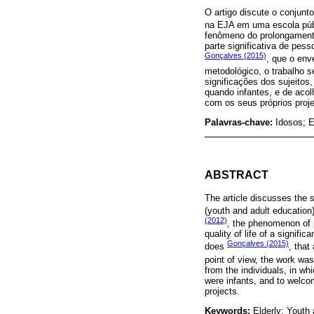
O artigo discute o conjunt
na EJA em uma escola púb
fenômeno do prolongamento 
parte significativa de pe
Gonçalves (2015)
, que o env
metodológico, o trabalho se
significações dos sujeito
quando infantes, e de acol
com os seus próprios proje
Palavras-chave:
Idosos; 
ABSTRACT
The article discusses the s
(youth and adult education
(2012)
, the phenomenon of p
quality of life of a signif
Gonçalves (2015)
does
, that
point of view, the work was
from the individuals, in wh
were infants, and to welcom
projects.
Keywords:
Elderly; Youth 