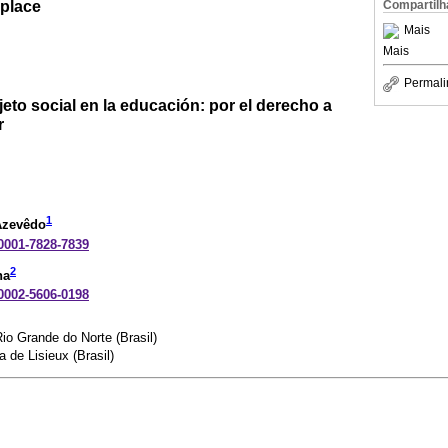
 place
Compartilh
Mais
Mais
Permali
to social en la educación: por el derecho a
r
1
Azevêdo
-0001-7828-7839
2
na
-0002-5606-0198
io Grande do Norte (Brasil)
 de Lisieux (Brasil)