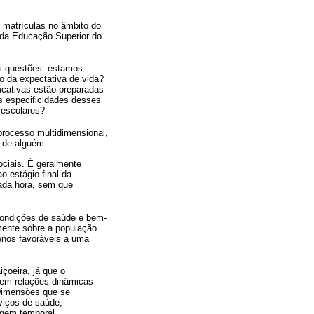
 matrículas no âmbito do
 da Educação Superior do
s questões: estamos
o da expectativa de vida?
ucativas estão preparadas
as especificidades desses
 escolares?
processo multidimensional,
e de alguém:
ciais. É geralmente
o estágio final da
ada hora, sem que
 condições de saúde e bem-
mente sobre a população
enos favoráveis a uma
çoeira, já que o
cem relações dinâmicas
 Dimensões que se
rviços de saúde,
agem temporal.