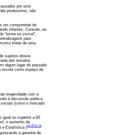
 causados por uma
 não produzimos, não
mais um componente de
uando infantes. Contudo, ao
 “tornar-se visível”,
prendizagens para
rcurso linear de uma
de sujeitos idosos
omada dos estudos,
 em algum lugar do passado
 da escola como espaço de
da longevidade com a
ondo à discussão pública
s sociais (como o mercado
igual ou superior a 60
sil, o aumento da
AGÊNCIA
 e Estatística (
gonizando a garantia de