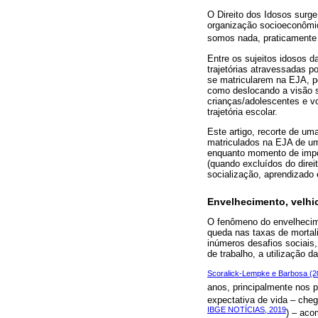
O Direito dos Idosos surg
organização socioeconômic
somos nada, praticamente 
Entre os sujeitos idosos d
trajetórias atravessadas p
se matricularem na EJA, põ
como deslocando a visão s
crianças/adolescentes e vo
trajetória escolar.
Este artigo, recorte de um
matriculados na EJA de um
enquanto momento de impor
(quando excluídos do direi
socialização, aprendizado
Envelhecimento, velhi
O fenômeno do envelhecim
queda nas taxas de mortal
inúmeros desafios sociais
de trabalho, a utilização d
Scoralick-Lempke e Barbosa (2
anos, principalmente nos 
expectativa de vida – cheg
IBGE NOTÍCIAS, 2019
) – aco