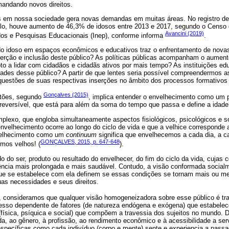
emandando novos direitos.
 em nossa sociedade gera novas demandas em muitas áreas. No registro de
plo, houve aumento de 46,3% de idosos entre 2013 e 2017, segundo o Censo
Avancini (2019)
udos e Pesquisas Educacionais (Inep), conforme informa
.
do idoso em espaços econômicos e educativos traz o enfrentamento de nova
serção e inclusão deste público? As políticas públicas acompanham o aument
to a lidar com cidadãos e cidadãs ativos por mais tempo? As instituições ed
dades desse público? A partir de que lentes seria possível compreendermos 
s questões de suas respectivas inserções no âmbito dos processos formativos
Gonçalves (2015)
stões, segundo
, implica entender o envelhecimento como um 
 irreversível, que está para além da soma do tempo que passa e define a idad
lexo, que engloba simultaneamente aspectos fisiológicos, psicológicos e so
nvelhecimento ocorre ao longo do ciclo de vida e que a velhice corresponde a
nvelhecimento como um
continuum
significa que envelhecemos a cada dia, a c
GONÇALVES, 2015, p. 647-648
omos velhos! (
).
do do ser, produto ou resultado do envelhecer, do fim do ciclo da vida, cujas
ncia mais prolongada e mais saudável. Contudo, a visão conformada social
 que se estabelece com ela definem se essas condições se tornam mais ou m
uas necessidades e seus direitos.
, consideramos que qualquer visão homogeneizadora sobre esse público é trai
esso dependente de fatores (de natureza endógena e exógena) que estabele
física, psíquica e social) que compõem a travessia dos sujeitos no mundo.
ida, ao gênero, à profissão, ao rendimento econômico e à acessibilidade a se
específicas como cada indivíduo (corpo e mente) sente e experiencia a pass