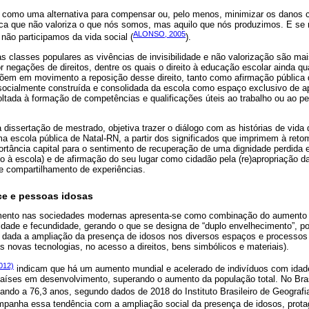
e como uma alternativa para compensar ou, pelo menos, minimizar os danos
a que não valoriza o que nós somos, mas aquilo que nós produzimos. E se
ALONSO, 2005
não participamos da vida social (
).
as classes populares as vivências de invisibilidade e não valorização são 
or negações de direitos, dentre os quais o direito à educação escolar ainda q
em em movimento a reposição desse direito, tanto como afirmação pública do
ocialmente construída e consolidada da escola como espaço exclusivo de a
ltada à formação de competências e qualificações úteis ao trabalho ou ao pe
a dissertação de mestrado, objetiva trazer o diálogo com as histórias de vida 
a escola pública de Natal-RN, a partir dos significados que imprimem à ret
tância capital para o sentimento de recuperação de uma dignidade perdida
to à escola) e de afirmação do seu lugar como cidadão pela (re)apropriação
 e compartilhamento de experiências.
ce e pessoas idosas
ento nas sociedades modernas apresenta-se como combinação do aumento 
idade e fecundidade, gerando o que se designa de “duplo envelhecimento”, p
, dada a ampliação da presença de idosos nos diversos espaços e processo
as novas tecnologias, no acesso a direitos, bens simbólicos e materiais).
012)
indicam que há um aumento mundial e acelerado de indivíduos com idade 
países em desenvolvimento, superando o aumento da população total. No Bra
ando a 76,3 anos, segundo dados de 2018 do Instituto Brasileiro de Geografia
mpanha essa tendência com a ampliação social da presença de idosos, prota