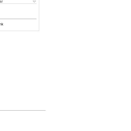
ar
nk