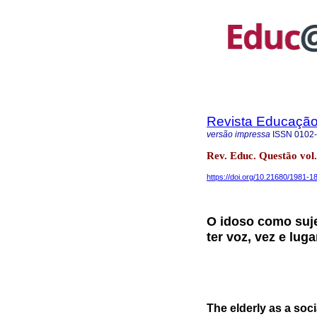
Revista Educaçã
versão impressa
ISSN
0102
Rev. Educ. Questão vol
https://doi.org/10.21680/1981-
O idoso como suje
ter voz, vez e luga
The elderly as a soci