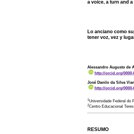
a voice, a turn and a
Lo anciano como suje
tener voz, vez y luga
Alessandro Augusto de 
http://orcid.org/0000
José Danilo da Silva Via
http://orcid.org/0000
1
Universidade Federal do R
2
Centro Educacional Teresa
RESUMO