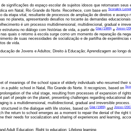
o de significações do espaço escolar de sujeitos idosos que retomaram seus 
Scoralick-Lemp
lica em Natal, Rio Grande do Norte. Reconhece, com base em
da etapa vital, resultante de processos de ampliação de direitos e avanço 
ssoas no planeta, apresentando desafios no tocante às demandas educacionai
elhecimento é um processo multidimensional, multidirecional, gradual e irreve
Glat (1989)
Josso (20
 estruturou no diálogo com histórias de vida, a partir de
e
s, nas quais o retorno à escola surge como um momento de reparação da nega
himento de suas necessidades de socialização e de partilha de experiências
tos de vida.
Educação de Jovens e Adultos; Direito à Educação; Aprendizagem ao longo d
et of meanings of the school space of elderly individuals who resumed their s
Sco
) in a public school in Natal, Rio Grande do Norte. It recognizes, based on
rolongation of the vital stage, resulting from processes of expansion of righ
icant part of people on the planet, presenting challenges regarding educational 
 aging is a multidimensional, multidirectional, gradual and irreversible proces
Glat (1989)
Josso (200
 structured in the dialogue with life stories, based on
and
ich the return to school emerges as a moment to repair the denial of the right
e their needs for socialization and sharing of experiences and learning, accord
and Adult Education; Right to education; Lifelong learning