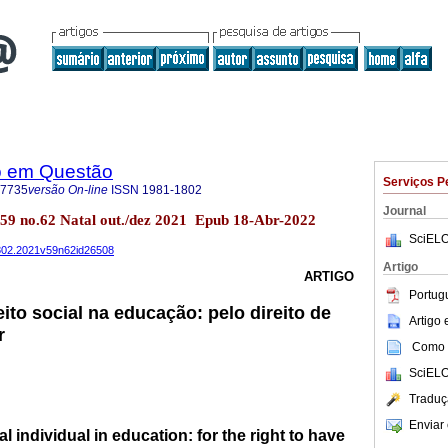
o em Questão
Serviços P
-7735
versão On-line
ISSN
1981-1802
Journal
.59 no.62 Natal out./dez 2021 Epub 18-Abr-2022
SciELO
1802.2021v59n62id26508
Artigo
ARTIGO
Portug
ito social na educação: pelo direito de
Artigo
r
Como c
SciELO
Traduç
Enviar 
al individual in education: for the right to have