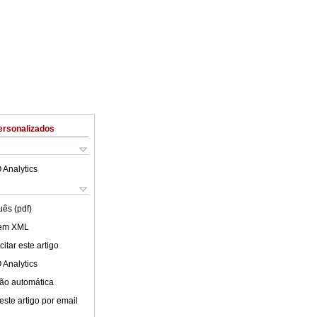
ersonalizados
 Analytics
uês (pdf)
 em XML
itar este artigo
 Analytics
ão automática
este artigo por email