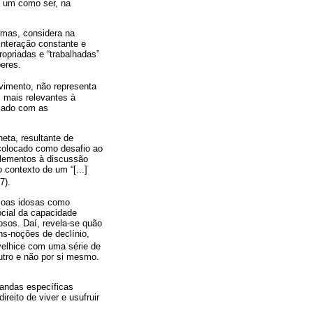
a um como ser, na
 mas, considera na
interação constante e
ropriadas e “trabalhadas”
beres.
vimento, não representa
 mais relevantes à
icado com as
eta, resultante de
 colocado como desafio ao
elementos à discussão
contexto de um “[...]
7).
soas idosas como
ocial da capacidade
osos. Daí, revela-se quão
s-noções de declínio,
 velhice com uma série de
utro e não por si mesmo.
mandas específicas
reito de viver e usufruir