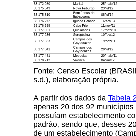
33.172.080
Maricá
25/maio/12
33.175.543
Nova Friburgo
23/jul/12
Bom Jesus do
33.175.810
08/jul/14
Itabapoana
33.176.272
Iguaba Grande
16/set/13
33.176.639
Cabo Frio
11/nov/11
33.177.031
Queimados
17/dez/10
33.177.236
Seropédica
10/fev/12
Campos dos
33.177.333
19/dez/11
Goytacazes
Campos dos
33.177.341
20/jul/12
Goytacazes
33.177.481
Mesquita
20/maio/11
33.178.712
Valença
04/jan/12
Fonte: Censo Escolar (BRASI
s.d.), elaboração própria.
A partir dos dados da
Tabela 
apenas 20 dos 92 municípios 
possuíam estabelecimento conc
padrão, sendo que, desses 2
de um estabelecimento (Camp