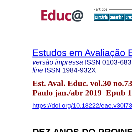
Estudos em Avaliação 
versão impressa
ISSN
0103-683
line
ISSN
1984-932X
Est. Aval. Educ. vol.30 no.7
Paulo jan./abr 2019 Epub 1
https://doi.org/10.18222/eae.v30i7
DEZ ANOS DO PROINF