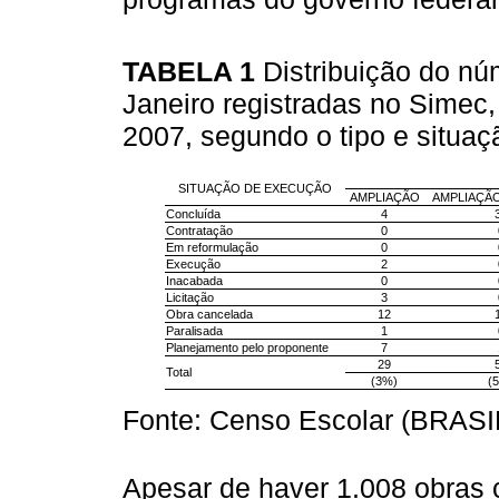
TABELA 1
Distribuição do nú
Janeiro registradas no Sime
2007, segundo o tipo e situa
SITUAÇÃO DE EXECUÇÃO
AMPLIAÇÃO
AMPLIAÇÃ
Concluída
4
Contratação
0
Em reformulação
0
Execução
2
Inacabada
0
Licitação
3
Obra cancelada
12
Paralisada
1
Planejamento pelo proponente
7
29
Total
(3%)
(
Fonte: Censo Escolar (BRASIL
Apesar de haver 1.008 obras