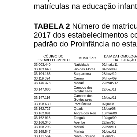
matrículas na educação infant
TABELA 2
Número de matrícul
2017 dos estabelecimentos con
padrão do Proinfância no est
CÓDIGO DO
DATA DA HOMOLOG
MUNICÍPIO
ESTABELECIMENTO
DA LICITAÇÃO
33.003.440
Natividade
02/maio/11
33.103.640
Rio das Flores
04/nov/09
33.104.166
Saquarema
28/dez/12
33.119.694
Carmo
04/nov/09
33.146.373
Macaé
22/maio/12
Campos dos
33.147.086
22/dez/11
Goytacazes
Campos dos
33.147.116
19/dez/11
Goytacazes
33.158.630
Porciúncula
02/jul/08
33.162.727
Quatis
13/out/08
33.162.891
Angra dos Reis
10/mar/09
33.162.913
Tanguá
10/ago/09
33.166.340
Aperibé
22/jun/10
33.168.296
Maricá
22/nov/11
33.168.547
Maricá
01/dez/11
33.171.564
Nova Friburgo
05/jun/12