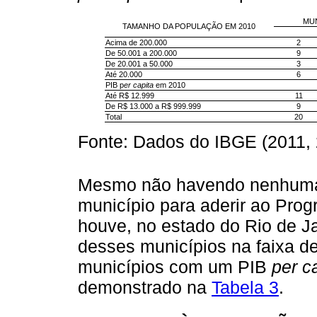
MUN
TAMANHO DA POPULAÇÃO EM 2010
Acima de 200.000
2
De 50.001 a 200.000
9
De 20.001 a 50.000
3
Até 20.000
6
PIB p
er capita
em 2010
Até R$ 12.999
11
De R$ 13.000 a R$ 999.999
9
Total
20
Fonte: Dados do IBGE (2011, 
Mesmo não havendo nenhuma i
município para aderir ao Prog
houve, no estado do Rio de J
desses municípios na faixa de
municípios com um PIB
per c
demonstrado na
Tabela 3
.