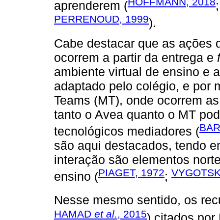
HOFFMANN, 2018
aprenderem (
PERRENOUD, 1999
).
Cabe destacar que as ações d
ocorrem a partir da entrega e
ambiente virtual de ensino e
adaptado pelo colégio, e por 
Teams (MT), onde ocorrem as 
tanto o Avea quanto o MT po
BAR
tecnológicos mediadores (
são aqui destacados, tendo e
interação são elementos nort
PIAGET, 1972
VYGOTSKY
ensino (
;
Nesse mesmo sentido, os rec
HAMAD
et al.
, 2015
) citados po