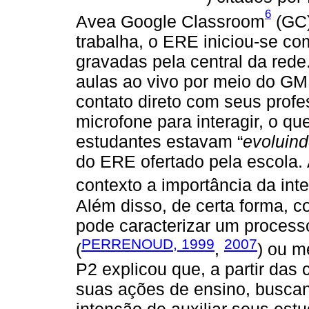
6
Avea Google Classroom
(GC)
trabalha, o ERE iniciou-se co
gravadas pela central da red
aulas ao vivo por meio do GM
contato direto com seus profe
microfone para interagir, o qu
estudantes estavam “
evoluind
do ERE ofertado pela escola
contexto a importância da inte
Além disso, de certa forma, c
pode caracterizar um process
PERRENOUD, 1999
2007
(
,
) ou m
P2 explicou que, a partir das
suas ações de ensino, buscan
intenção de auxiliar seus est