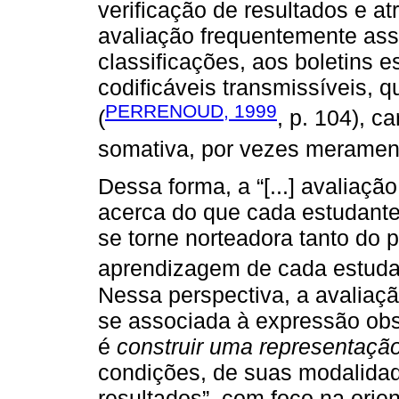
verificação de resultados e a
avaliação frequentemente asso
classificações, aos boletins e
codificáveis transmissíveis, 
PERRENOUD, 1999
(
, p. 104), c
somativa, por vezes meramente
Dessa forma, a “[...] avaliaçã
acerca do que cada estudante
se torne norteadora tanto do 
aprendizagem de cada estudan
Nessa perspectiva, a avalia
se associada à expressão obse
é
construir uma representação
condições, de suas modalida
resultados”, com foco na orie