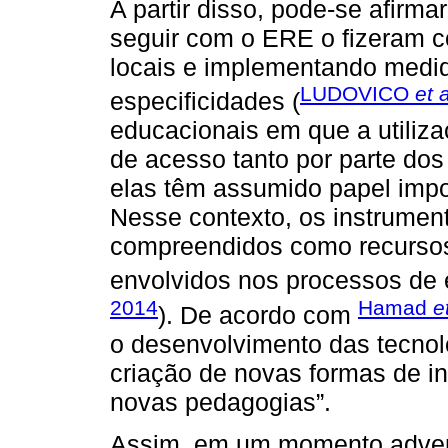
A partir disso, pode-se afirma
seguir com o ERE o fizeram c
locais e implementando medid
LUDOVICO
et a
especificidades (
educacionais em que a utiliz
de acesso tanto por parte do
elas têm assumido papel impo
Nesse contexto, os instrumen
compreendidos como recursos
envolvidos nos processos de 
2014
Hamad
e
). De acordo com
o desenvolvimento das tecnolo
criação de novas formas de i
novas pedagogias”.
Assim, em um momento adver