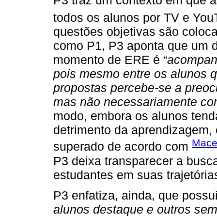
P3 traz um contexto em que 
todos os alunos por TV e Yo
questões objetivas são coloc
como P1, P3 aponta que um d
momento de ERE é “
acompanh
pois mesmo entre os alunos q
propostas percebe-se a preoc
mas não necessariamente com
modo, embora os alunos tenda
detrimento da aprendizagem, 
Mace
superado de acordo com
P3 deixa transparecer a bus
estudantes em suas trajetóri
P3 enfatiza, ainda, que possui
alunos destaque e outros semi