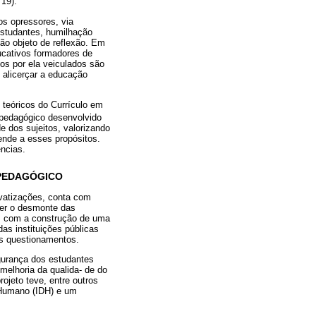
 19).
os opressores, via
 estudantes, humilhação
ão objeto de reflexão. Em
ucativos formadores de
tos por ela veiculados são
 alicerçar a educação
teóricos do Currículo em
 pedagógico desenvolvido
e dos sujeitos, valorizando
ende a esses propósitos.
ncias.
 PEDAGÓGICO
rivatizações, conta com
ver o desmonte das
os com a construção de uma
das instituições públicas
es questionamentos.
egurança dos estudantes
melhoria da qualida- de do
ojeto teve, entre outros
 Humano (IDH) e um