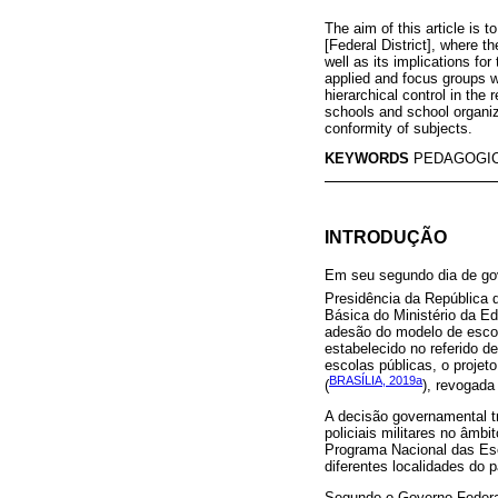
The aim of this article is 
[Federal District], where 
well as its implications fo
applied and focus groups we
hierarchical control in the 
schools and school organiz
conformity of subjects.
KEYWORDS
PEDAGOGI
INTRODUÇÃO
Em seu segundo dia de gov
Presidência da República d
Básica do Ministério da Ed
adesão do modelo de escola
estabelecido no referido d
escolas públicas, o projet
BRASÍLIA, 2019a
(
), revogada
A decisão governamental tr
policiais militares no âmb
Programa Nacional das Esc
diferentes localidades do 
Segundo o Governo Federal