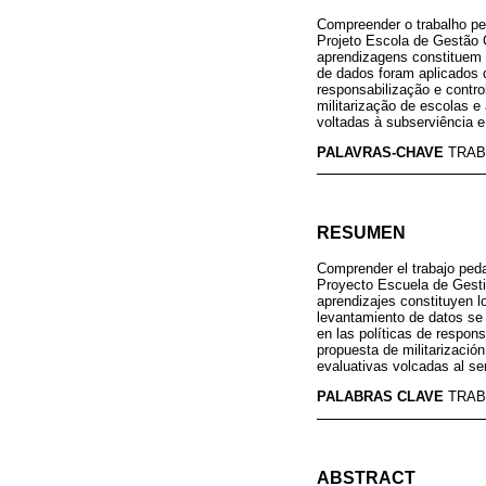
Compreender o trabalho pe
Projeto Escola de Gestão C
aprendizagens constituem 
de dados foram aplicados q
responsabilização e contro
militarização de escolas e
voltadas à subserviência e
PALAVRAS-CHAVE
TRA
RESUMEN
Comprender el trabajo peda
Proyecto Escuela de Gestió
aprendizajes constituyen lo
levantamiento de datos se 
en las políticas de respons
propuesta de militarización
evaluativas volcadas al se
PALABRAS CLAVE
TRA
ABSTRACT