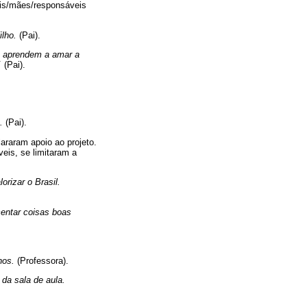
pais/mães/responsáveis
lho.
(Pai).
es aprendem a amar a
.
(Pai).
.
(Pai).
araram apoio ao projeto.
veis, se limitaram a
orizar o Brasil.
centar coisas boas
nos.
(Professora).
 da sala de aula.