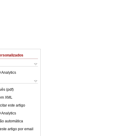
ersonalizados
 Analytics
uês (pdf)
 em XML
itar este artigo
 Analytics
ão automática
este artigo por email