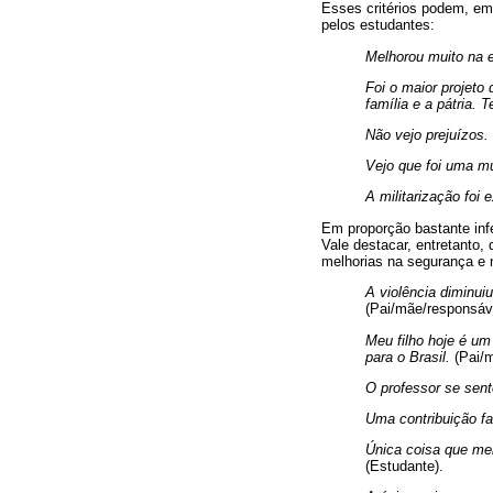
Esses critérios podem, em 
pelos estudantes:
Melhorou muito na 
Foi o maior projeto
família e a pátria.
Não vejo prejuízos.
Vejo que foi uma mu
A militarização foi
Em proporção bastante inf
Vale destacar, entretanto,
melhorias na segurança e n
A violência diminui
(Pai/mãe/responsáve
Meu filho hoje é um
para o Brasil.
(Pai/m
O professor se sent
Uma contribuição fa
Única coisa que mel
(Estudante).