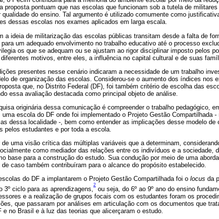
a proposta pontuam que nas escolas que funcionam sob a tutela de militares 
ualidade do ensino. Tal argumento é utilizado comumente como justificativa
es dessas escolas nos exames aplicados em larga escala.
a ideia de militarização das escolas públicas transitam desde a falta de fo
a para um adequado envolvimento no trabalho educativo até o processo exclud
ilegia os que se adequam ou se ajustam ao rigor disciplinar imposto pelos poli
iferentes motivos, entre eles, a influência no capital cultural e de suas famíl
ições presentes nesse cenário indicaram a necessidade de um trabalho inves
elo de organização das escolas. Considerou-se o aumento dos índices nos
posta que, no Distrito Federal (DF), foi também critério de escolha das esco
ndo essa avaliação destacada como principal objeto de análise.
squisa originária dessa comunicação é compreender o trabalho pedagógico, em
m uma escola do DF onde foi implementado o Projeto Gestão Compartilhada -
licas dessa localidade -, bem como entender as implicações desse modelo de 
 pelos estudantes e por toda a escola.
ir de uma visão crítica das múltiplas variáveis que a determinam, consideran
 socialmente como mediador das relações entre os indivíduos e a sociedade,
omo base para a construção do estudo. Sua condução por meio de uma aborda
de caso também contribuíram para o alcance do propósito estabelecido.
escolas do DF a implantarem o Projeto Gestão Compartilhada foi o
locus
da p
2
 3º ciclo para as aprendizagens,
ou seja, do 6º ao 9º ano do ensino fundame
fessores e a realização de grupos focais com os estudantes foram os procedi
ções, que passaram por análises em articulação com os documentos que tra
 e no Brasil e à luz das teorias que alicerçaram o estudo.