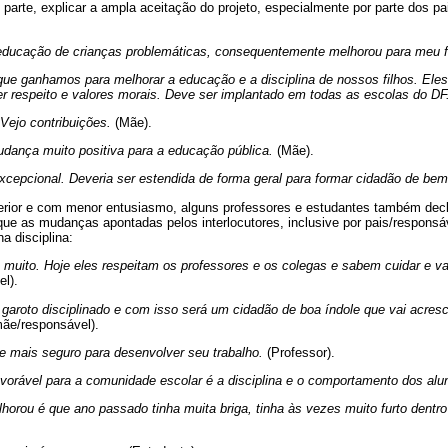
parte, explicar a ampla aceitação do projeto, especialmente por parte dos 
educação de crianças problemáticas, consequentemente melhorou para meu fi
 que ganhamos para melhorar a educação e a disciplina de nossos filhos. El
 Ter respeito e valores morais. Deve ser implantado em todas as escolas do DF
 Vejo contribuições.
(Mãe).
dança muito positiva para a educação pública.
(Mãe).
 excepcional. Deveria ser estendida de forma geral para formar cidadão de bem
erior e com menor entusiasmo, alguns professores e estudantes também decl
 que as mudanças apontadas pelos interlocutores, inclusive por pais/responsá
a disciplina:
u muito. Hoje eles respeitam os professores e os colegas e sabem cuidar e val
l).
 garoto disciplinado e com isso será um cidadão de boa índole que vai acres
ãe/responsável).
e mais seguro para desenvolver seu trabalho.
(Professor).
vorável para a comunidade escolar é a disciplina e o comportamento dos alu
horou é que ano passado tinha muita briga, tinha às vezes muito furto dentro