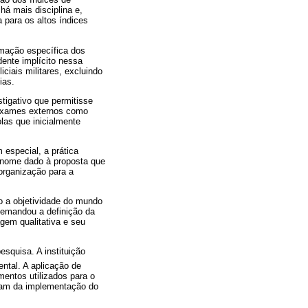
há mais disciplina e,
 para os altos índices
rmação específica dos
ente implícito nessa
ciais militares, excluindo
ias.
tigativo que permitisse
 exames externos como
las que inicialmente
 especial, a prática
 nome dado à proposta que
organização para a
do a objetividade do mundo
 demandou a definição da
gem qualitativa e seu
esquisa. A instituição
ntal. A aplicação de
mentos utilizados para o
tam da implementação do