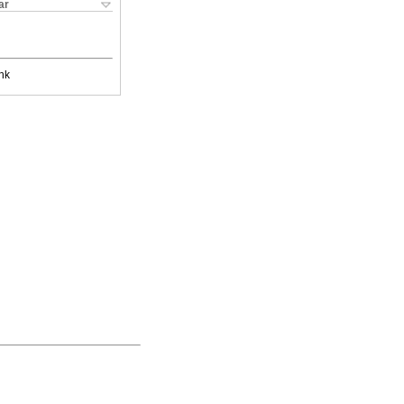
ar
nk