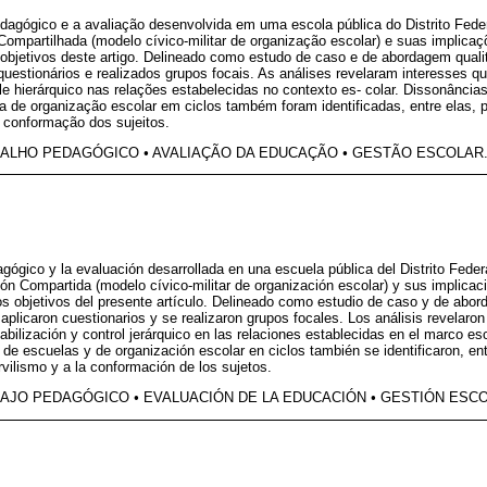
dagógico e a avaliação desenvolvida em uma escola pública do Distrito Feder
ompartilhada (modelo cívico-militar de organização escolar) e suas implicaç
objetivos deste artigo. Delineado como estudo de caso e de abordagem qualit
uestionários e realizados grupos focais. As análises revelaram interesses q
le hierárquico nas relações estabelecidas no contexto es- colar. Dissonâncias
 a de organização escolar em ciclos também foram identificadas, entre elas, p
 conformação dos sujeitos.
BALHO PEDAGÓGICO
•
AVALIAÇÃO DA EDUCAÇÃO
•
GESTÃO ESCOLAR
gógico y la evaluación desarrollada en una escuela pública del Distrito Feder
n Compartida (modelo cívico-militar de organización escolar) y sus implicac
s objetivos del presente artículo. Delineado como estudio de caso y de aborda
aplicaron cuestionarios y se realizaron grupos focales. Los análisis revelaro
abilización y control jerárquico en las relaciones establecidas en el marco es
 de escuelas y de organización escolar en ciclos también se identificaron, ent
rvilismo y a la conformación de los sujetos.
BAJO PEDAGÓGICO
•
EVALUACIÓN DE LA EDUCACIÓN
•
GESTIÓN ESCO