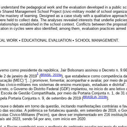
to understand the pedagogical work and the evaluation developed in a public sch
the Shared Management School Project (civic-military model of school organiz
r the mastery of learning. Designed as a case study with a qualitative approac
re held to collect data. The analyses revealed interests that underlie policie
relationships established in the school context. Conflicts between the proposal 
ation in cycles were also identified; among them, evaluation practices aimed
CAL WORK
•
EDUCATIONAL EVALUATION
•
SCHOOL MANAGEMENT.
erno como presidente da república, Jair Bolsonaro assinou o Decreto n. 9.66
1
BRASIL, 2019a
e 2 de janeiro de 2019
(
), que estabelece como competência d
ucação (MEC) “[...] promover, fomentar, acompanhar e avaliar, por meio de p
s cívico-militares nos sistemas de ensino municipais, estaduais e distrital
ecreto, o Governo do Distrito Federal (GDF) implantou, no início do ano letivo
o Escola de Gestão Compartilhada, por meio da Portaria Conjunta n. 1, de 31 
BRASÍLIA, 2019b
 pela Portaria Conjunta n. 9, de setembro de 2019 (
).
ouxe o debate em torno da questão, incitando manifestações contrárias e fa
ito das escolas. A polêmica se fortaleceu quando, em setembro de 2019, o Go
olas Cívico-Militares (Pecim), que deve ser implementado em 216 instituiçõ
país até 2023, sendo 54 por ano, com início em 2020.
, o Pecim contribuirá para a melhoria do ambiente escolar por meio da redu