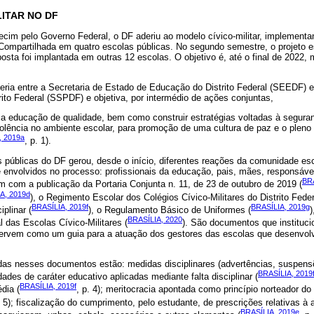
LITAR NO DF
im pelo Governo Federal, o DF aderiu ao modelo cívico-militar, implementan
Compartilhada em quatro escolas públicas. No segundo semestre, o projeto e
sta foi implantada em outras 12 escolas. O objetivo é, até o final de 2022, mi
eria entre a Secretaria de Estado de Educação do Distrito Federal (SEEDF) e
ito Federal (SSPDF) e objetiva, por intermédio de ações conjuntas,
uma educação de qualidade, bem como construir estratégias voltadas à segura
olência no ambiente escolar, para promoção de uma cultura de paz e o pleno 
, 2019a
, p. 1).
s públicas do DF gerou, desde o início, diferentes reações da comunidade es
e envolvidos no processo: profissionais da educação, pais, mães, responsáve
BRA
 com a publicação da Portaria Conjunta n. 11, de 23 de outubro de 2019 (
A, 2019d
), o Regimento Escolar dos Colégios Cívico-Militares do Distrito Fede
BRASÍLIA, 2019f
BRASÍLIA, 2019g
plinar (
), o Regulamento Básico de Uniformes (
)
BRASÍLIA, 2020
l das Escolas Cívico-Militares (
). São documentos que instituci
 servem como um guia para a atuação dos gestores das escolas que desenvol
idas nesses documentos estão: medidas disciplinares (advertências, suspensõ
BRASÍLIA, 2019
des de caráter educativo aplicadas mediante falta disciplinar (
BRASÍLIA, 2019f
dia (
, p. 4); meritocracia apontada como princípio norteador do
. 5); fiscalização do cumprimento, pelo estudante, de prescrições relativas à 
BRASÍLIA, 2019e