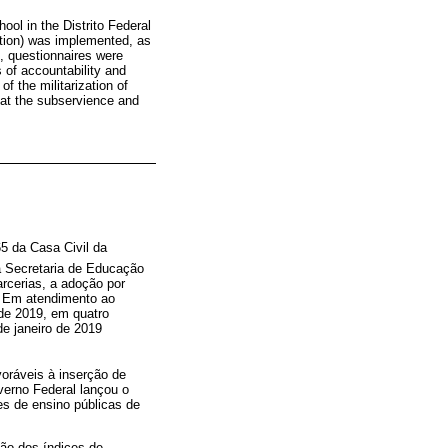
ool in the Distrito Federal
ation) was implemented, as
h, questionnaires were
s of accountability and
of the militarization of
 at the subservience and
5 da Casa Civil da
a Secretaria de Educação
arcerias, a adoção por
”. Em atendimento ao
 de 2019, em quatro
de janeiro de 2019
voráveis à inserção de
verno Federal lançou o
es de ensino públicas de
ção dos índices de