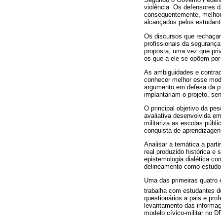
violência. Os defensores d
consequentemente, melhor q
alcançados pelos estudant
Os discursos que rechaçam 
profissionais da seguranç
proposta, uma vez que priv
os que a ele se opõem por d
As ambiguidades e contrad
conhecer melhor esse mod
argumento em defesa da pro
implantariam o projeto, se
O principal objetivo da pe
avaliativa desenvolvida e
militariza as escolas púb
conquista de aprendizagens
Analisar a temática a part
real produzido histórica e
epistemologia dialética c
delineamento como estudo 
Uma das primeiras quatro 
trabalha com estudantes do
questionários a pais e pro
levantamento das informa
modelo cívico-militar no DF