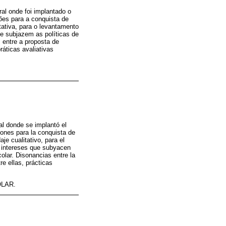
al onde foi implantado o
ões para a conquista de
ativa, para o levantamento
ue subjazem as políticas de
 entre a proposta de
ráticas avaliativas
.
al donde se implantó el
iones para la conquista de
je cualitativo, para el
n intereses que subyacen
colar. Disonancias entre la
re ellas, prácticas
LAR.