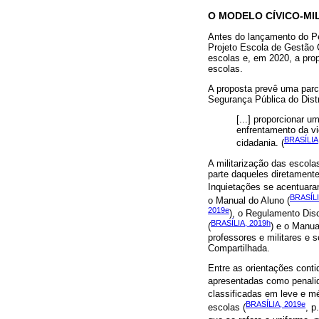
O MODELO CÍVICO-MI
Antes do lançamento do Pec
Projeto Escola de Gestão 
escolas e, em 2020, a propo
escolas.
A proposta prevê uma parc
Segurança Pública do Distr
[...] proporcionar 
enfrentamento da vi
BRASÍLIA
cidadania. (
A militarização das escola
parte daqueles diretament
Inquietações se acentuaram
BRASÍLI
o Manual do Aluno (
2019e
), o Regulamento Disci
BRASÍLIA, 2019h
(
) e o Manua
professores e militares e
Compartilhada.
Entre as orientações cont
apresentadas como penalida
classificadas em leve e mé
BRASÍLIA, 2019e
escolas (
, p