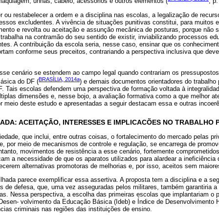
 maquiagem, unhas, cabelo, acessórios e outros elementos (
, p.
ou restabelecer a ordem e a disciplina nas escolas, a legalização de recurs
essos excludentes. A vivência de situações punitivas constitui, para muitos
mento e revolta ou aceitação e assunção mecânica de posturas, porque não s
rabalha na contramão do seu sentido de existir, inviabilizando processos ed
entes. A contribuição da escola seria, nesse caso, ensinar que os conhecimen
rtam conforme seus preceitos, contrariando a perspectiva inclusiva que deve
sse cenário se estendem ao campo legal quando contrariam os pressupostos 
BRASÍLIA, 2014a
ásica do DF (
) e demais documentos orientadores do trabalho
. Tais escolas defendem uma perspectiva de formação voltada à integralidad
iplas dimensões e, nesse bojo, a avaliação formativa como a que melhor at
r meio deste estudo e apresentadas a seguir destacam essa e outras incoerê
DA: ACEITAÇÃO, INTERESSES E IMPLICACÕES NO TRABALHO
ciedade, que inclui, entre outras coisas, o fortalecimento do mercado pelas p
e, por meio de mecanismos de controle e regulação, se encarrega de promo
 entanto, movimentos de resistência a esse cenário, fortemente comprometid
cam a necessidade de que os aparatos utilizados para alardear a ineficiência 
recerem alternativas promotoras de melhorias e, por isso, aceitos sem maior
hada parece exemplificar essa assertiva. A proposta tem a disciplina e a s
 de defesa, que, uma vez asseguradas pelos militares, também garantiria a 
as. Nessa perspectiva, a escolha das primeiras escolas que implantariam o pr
de Desen- volvimento da Educação Básica (Ideb) e Índice de Desenvolvimento
ias criminais nas regiões das instituições de ensino.