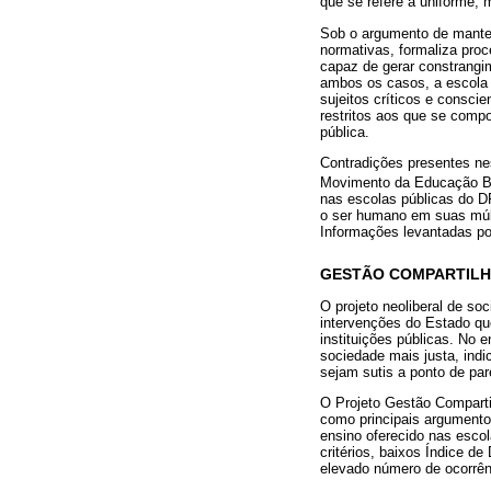
que se refere a uniforme,
Sob o argumento de manter 
normativas, formaliza proc
capaz de gerar constrangi
ambos os casos, a escola t
sujeitos críticos e consci
restritos aos que se compo
pública.
Contradições presentes ne
Movimento da Educação B
nas escolas públicas do DF
o ser humano em suas múlt
Informações levantadas po
GESTÃO COMPARTILHA
O projeto neoliberal de so
intervenções do Estado qu
instituições públicas. No
sociedade mais justa, indi
sejam sutis a ponto de pa
O Projeto Gestão Compartil
como principais argumentos
ensino oferecido nas escol
critérios, baixos Índice 
elevado número de ocorrênc