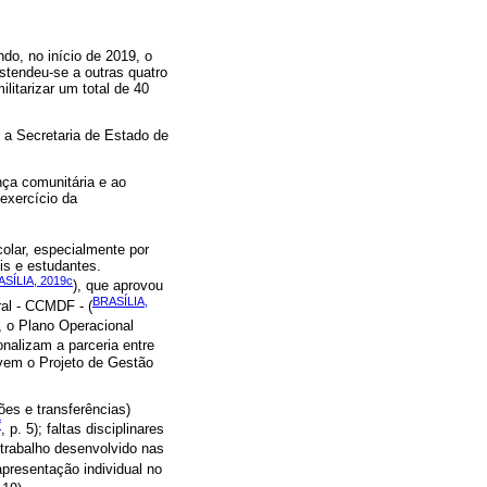
do, no início de 2019, o
stendeu-se a outras quatro
litarizar um total de 40
 a Secretaria de Estado de
nça comunitária e ao
exercício da
colar, especialmente por
is e estudantes.
SÍLIA, 2019c
), que aprovou
BRASÍLIA,
ral - CCMDF - (
, o Plano Operacional
onalizam a parceria entre
vem o Projeto de Gestão
es e transferências)
f
, p. 5); faltas disciplinares
 trabalho desenvolvido nas
apresentação individual no