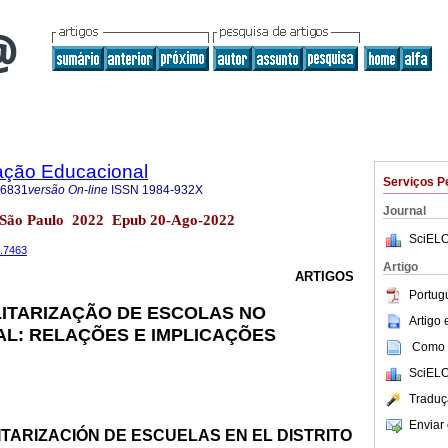
ação Educacional
Serviços P
-6831
versão On-line
ISSN
1984-932X
Journal
33 São Paulo 2022 Epub 20-Ago-2022
SciELO
3.7463
Artigo
ARTIGOS
Portug
LITARIZAÇÃO DE ESCOLAS NO
Artigo
AL: RELAÇÕES E IMPLICAÇÕES
Como c
SciELO
Traduç
Enviar 
ITARIZACIÓN DE ESCUELAS EN EL DISTRITO