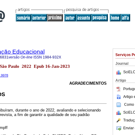
ação Educacional
Serviços P
-6831
versão On-line
ISSN
1984-932X
Journal
3 São Paulo 2022 Epub 16-Jan-2023
SciELO
3.9978
Artigo
AGRADECIMENTOS
Portug
OS
Artigo
Como c
ibuíram, durante o ano de 2022, avaliando e selecionando
SciELO
revista, a fim de garantir a qualidade de seu padrão
Traduç
ampff
Enviar 