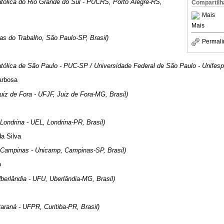
atólica do Rio Grande do Sul - PUCRS, Porto Alegre-RS,
Compartilh
Mais
Mais
s do Trabalho, São Paulo-SP, Brasil)
Permali
atólica de São Paulo - PUC-SP / Universidade Federal de São Paulo - Unifesp
arbosa
uiz de Fora - UFJF, Juiz de Fora-MG, Brasil)
Londrina - UEL, Londrina-PR, Brasil)
a Silva
 Campinas - Unicamp, Campinas-SP, Brasil)
o
berlândia - UFU, Uberlândia-MG, Brasil)
araná - UFPR, Curitiba-PR, Brasil)