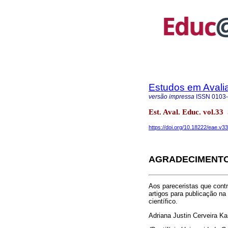
Estudos em Avali
versão impressa
ISSN
0103
Est. Aval. Educ. vol.3
https://doi.org/10.18222/eae.v3
AGRADECIMENT
Aos pareceristas que contr
artigos para publicação na 
científico.
Adriana Justin Cerveira K