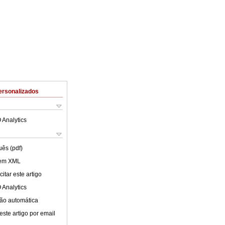
ersonalizados
 Analytics
uês (pdf)
 em XML
itar este artigo
 Analytics
ão automática
este artigo por email