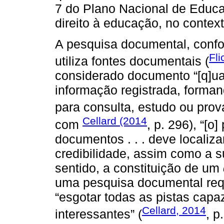
7 do Plano Nacional de Educa
direito à educação, no contex
A pesquisa documental, conf
Fli
utiliza fontes documentais (
considerado documento “[q]ua
informação registrada, forma
para consulta, estudo ou prova
Cellard (2014
com
, p. 296), “[
documentos . . . deve localiza
credibilidade, assim como a s
sentido, a constituição de um
uma pesquisa documental requ
“esgotar todas as pistas capa
Cellard, 2014
interessantes” (
, p