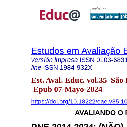
Estudos em Avaliação 
versión impresa
ISSN
0103-683
line
ISSN
1984-932X
Est. Aval. Educ. vol.35 São
Epub 07-Mayo-2024
https://doi.org/10.18222/eae.v35.1
AVALIANDO O 
PNE 2014-2024: (NÃO)