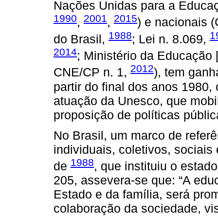
Nações Unidas para a Educaçã
1990
2001
2015
,
,
) e nacionais 
1988
1
do Brasil,
; Lei n. 8.069,
2014
; Ministério da Educação
2012
CNE/CP n. 1,
), tem ganh
partir do final dos anos 1980
atuação da Unesco, que mobili
proposição de políticas pública
No Brasil, um marco de referê
individuais, coletivos, sociais
1988
de
, que instituiu o estad
205, assevera-se que: “A educ
Estado e da família, será pro
colaboração da sociedade, vi