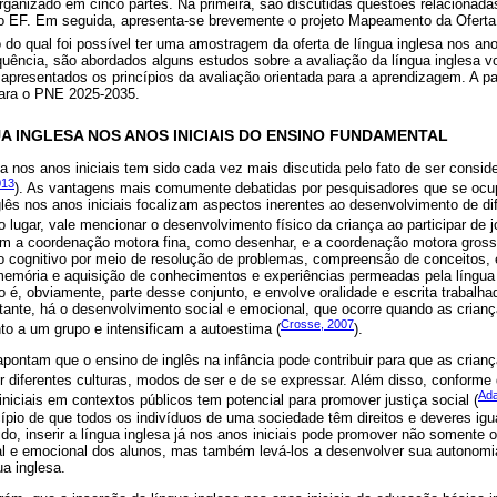
organizado em cinco partes. Na primeira, são discutidas questões relacionada
 do EF. Em seguida, apresenta-se brevemente o projeto Mapeamento da Oferta
o do qual foi possível ter uma amostragem da oferta de língua inglesa nos anos
quência, são abordados alguns estudos sobre a avaliação da língua inglesa vo
m apresentados os princípios da avaliação orientada para a aprendizagem. A pa
para o PNE 2025-2035.
UA INGLESA NOS ANOS INICIAIS DO ENSINO FUNDAMENTAL
sa nos anos iniciais tem sido cada vez mais discutida pelo fato de ser consid
013
). As vantagens mais comumente debatidas por pesquisadores que se oc
glês nos anos iniciais focalizam aspectos inerentes ao desenvolvimento de di
o lugar, vale mencionar o desenvolvimento físico da criança ao participar de 
hem a coordenação motora fina, como desenhar, e a coordenação motora grossa
cognitivo por meio de resolução de problemas, compreensão de conceitos, es
memória e aquisição de conhecimentos e experiências permeadas pela língua 
o é, obviamente, parte desse conjunto, e envolve oralidade e escrita trabalh
ante, há o desenvolvimento social e emocional, que ocorre quando as crian
Crosse, 2007
to a um grupo e intensificam a autoestima (
).
ontam que o ensino de inglês na infância pode contribuir para que as cria
or diferentes culturas, modos de ser e de se expressar. Além disso, conforme
Ada
iniciais em contextos públicos tem potencial para promover justiça social (
ncípio de que todos os indivíduos de uma sociedade têm direitos e deveres ig
ido, inserir a língua inglesa já nos anos iniciais pode promover não somente 
cial e emocional dos alunos, mas também levá-los a desenvolver sua autonom
a inglesa.