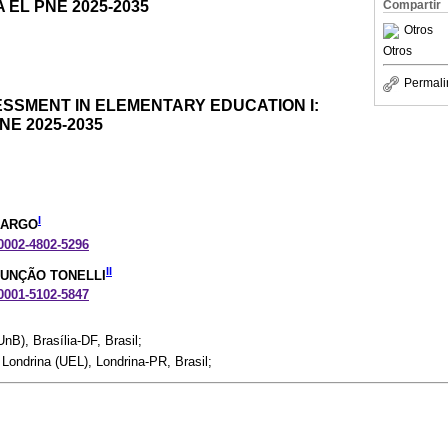
EL PNE 2025-2035
Compartir
Otros
Otros
Permali
SSMENT IN ELEMENTARY EDUCATION I:
E 2025-2035
I
MARGO
-0002-4802-5296
II
SUNÇÃO TONELLI
-0001-5102-5847
UnB), Brasília-DF, Brasil;
Londrina (UEL), Londrina-PR, Brasil;