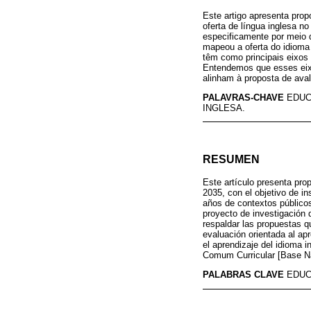
Este artigo apresenta prop
oferta de língua inglesa no
especificamente por meio 
mapeou a oferta do idioma 
têm como principais eixos
Entendemos que esses eixo
alinham à proposta de ava
PALAVRAS-CHAVE
EDUC
INGLESA.
RESUMEN
Este artículo presenta pro
2035, con el objetivo de in
años de contextos públicos
proyecto de investigación 
respaldar las propuestas qu
evaluación orientada al ap
el aprendizaje del idioma 
Comum Curricular [Base Na
PALABRAS CLAVE
EDUC