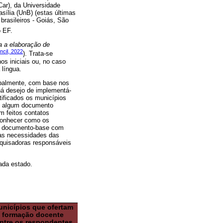
ar), da Universidade
sília (UnB) (estas últimas
brasileiros - Goiás, São
o EF.
 a elaboração de
ncil, 2022
). Trata-se
os iniciais ou, no caso
 língua.
cipalmente, com base nos
 há desejo de implementá-
tificados os municípios
E) algum documento
am feitos contatos
 conhecer como os
r o documento-base com
 as necessidades das
squisadoras responsáveis
ada estado.
nicípios que ofertam
formação docente
entre os respondentes