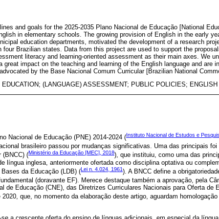
elines and goals for the 2025-2035 Plano Nacional de Educação [National Educ
nglish in elementary schools. The growing provision of English in the early yea
unicipal education departments, motivated the development of a research proj
n four Brazilian states. Data from this project are used to support the propos
essment literacy and learning-oriented assessment as their main axes. We un
a great impact on the teaching and learning of the English language and are in 
advocated by the Base Nacional Comum Curricular [Brazilian National Commo
 EDUCATION; (LANGUAGE) ASSESSMENT; PUBLIC POLICIES; ENGLIS
Instituto Nacional de Estudos e Pesqui
ano Nacional de Educação (PNE) 2014-2024 (
cacional brasileiro passou por mudanças significativas. Uma das principais f
Ministério da Educação [MEC], 2018
r (BNCC) (
), que instituiu, como uma das princ
de língua inglesa, anteriormente ofertada como disciplina optativa ou comple
Lei n. 4.024, 1961
 e Bases da Educação (LDB) (
). A BNCC define a obrigatoriedad
fundamental (doravante EF). Merece destaque também a aprovação, pela C
l de Educação (CNE), das Diretrizes Curriculares Nacionais para Oferta de 
e 2020, que, no momento da elaboração deste artigo, aguardam homologação p
e a crescente oferta do ensino de línguas adicionais, em especial da língu