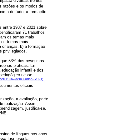
mpacta diversas frentes
as razões e os modos de
acima de tudo, a formação
as entre 1987 e 2021 sobre
dentificaram 71 trabalhos
aram os temas mais
e os temas mais
a crianças; b) a formação
 privilegiados.
m que 53% das pesquisas
róprias práticas. Em
 educação infantil e dos
 pedagógico nesse
nelli e Kawachi-Furlan (2021)
,
ocumentos oficiais
rização, a avaliação, parte
de realização. Assim,
rendizagem, justifica-se,
 PNE.
nsino de línguas nos anos
ssa fase escolar,