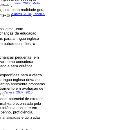
Enever, 2012
Mello,
blicas (
;
, pois essa realidade gera
Santos, 2010
Tonelli &
texto (
;
asileiras, com
 crianças da educação
s para a língua inglesa
tre outras questões, a
a crianças pequenas, em
izar como considerar
ado e sem critérios.
específicas para a oferta
a língua inglesa deva ser
artigo apresenta propostas
etramento em avaliação de
Carless, 2007
2015
m (
,
;
 com potencial de exercer
rmativa preconizada pela
a infância consiste em
penho, proficiência,
 analisadas e utilizadas