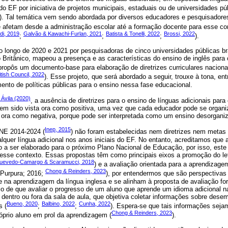
s do EF por iniciativa de projetos municipais, estaduais ou de universidades pú
). Tal temática vem sendo abordada por diversos educadores e pesquisadores
afetam desde a administração escolar até a formação docente para esse con
di, 2019
Galvão & Kawachi-Furlan, 2021
Batista & Tonelli, 2022
Brossi, 2022
;
;
;
).
 longo de 2020 e 2021 por pesquisadoras de cinco universidades públicas br
 Britânico, mapeou a presença e as características do ensino de inglês para
ropôs um documento-base para elaboração de diretrizes curriculares nacionai
itish Council, 2022
). Esse projeto, que será abordado a seguir, trouxe à tona, en
ento de políticas públicas para o ensino nessa fase educacional.
e Ávila (2020)
, a ausência de diretrizes para o ensino de línguas adicionais par
 tem sido vista ora como positiva, uma vez que cada educador pode se organ
 ora como negativa, porque pode ser interpretada como um ensino desorganiz
Inep, 2015
PNE 2014-2024 (
) não foram estabelecidas nem diretrizes nem metas 
alquer língua adicional nos anos iniciais do EF. No entanto, acreditamos que 
a ser elaborado para o próximo Plano Nacional de Educação, por isso, este 
a esse contexto. Essas propostas têm como principais eixos a promoção do l
uevedo-Camargo & Scaramucci, 2018
) e a avaliação orientada para a aprendizage
Chong & Reinders, 2023
 Purpura; 2016;
), por entendermos que são perspectivas
e na aprendizagem da língua inglesa e se alinham à proposta de avaliação fo
o de que avaliar o progresso de um aluno que aprende um idioma adicional n
, dentro ou fora da sala de aula, que objetiva coletar informações sobre desem
Bueno, 2020
Balbino, 2022
Cunha, 2022
s (
;
;
). Espera-se que tais informações sejam
Chong & Reinders, 2023
róprio aluno em prol da aprendizagem (
).