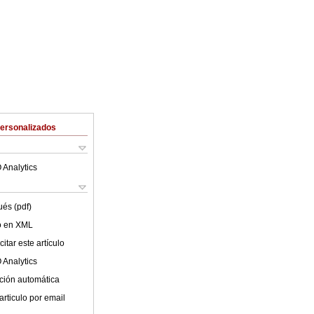
Personalizados
 Analytics
ués (pdf)
lo en XML
itar este artículo
 Analytics
ción automática
articulo por email