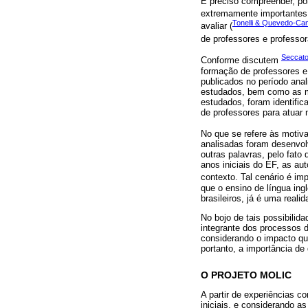
É preciso compreender, por
extremamente importantes, 
Tonelli & Quevedo-Ca
avaliar (
de professores e professor
Seccato
Conforme discutem
formação de professores e 
publicados no período ana
estudados, bem como as m
estudados, foram identific
de professores para atuar 
No que se refere às moti
analisadas foram desenvolv
outras palavras, pelo fato
anos iniciais do EF, as a
contexto. Tal cenário é i
que o ensino de língua ing
brasileiros, já é uma reali
No bojo de tais possibilid
integrante dos processos d
considerando o impacto qu
portanto, a importância d
O PROJETO MOLIC
A partir de experiências 
iniciais, e considerando a