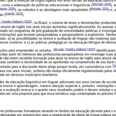
ém, que a inserção da língua inglesa nos anos iniciais da educação básica i
Seccato, 2016
como a elaboração de políticas educacionais e linguísticas (
), 
margo, 2019
Andrade, 2011
), os métodos e as abordagens mais apropriados (
) e, 
Galvão, 2022
as (
).
, Tonelli e Selbach (2022)
, no Brasil, o volume de teses e dissertações produzid
ensino de inglês nos anos iniciais aumentou significativamente. As autoras i
lisado em programas de pós-graduação de universidades públicas e investig
otivações que levaram pesquisadoras e pesquisadores a explorá-los. Dentr
adas: a) as possibilidades no ensino e avaliação de línguas não maternas par
nesse contexto; e c) as práticas pedagógicas na educação bilíngue de idiomas
Seccato, Tonelli e Selbach (2022)
vações para empreender os estudos,
identificara
idas partir do interesse das professoras-pesquisadoras em investigar suas p
 de não terem recebido formação para atuar no ensino de inglês para alunos da
utoras sentiram a necessidade de se aprofundar na compreensão de seu fazer
To
mportante para a discussão deste artigo porque revela, em consonância com
lesa nos anos iniciais, embora não esteja oficialmente regulamentado pelos d
dade em diversos municípios brasileiros.
ades de educação linguística em línguas adicionais nos anos iniciais de escola
e ensino e aprendizagem, merece atenção especial e, portanto, orientações 
e a avaliação exerce e o quanto seus resultados podem e devem orientar a ap
e discutir uma proposta para que essa temática seja contemplada no próximo
como professoras formadoras atuando no âmbito da educação docente para o e
s demandas por proposições para a organização da oferta da língua inglesa ne