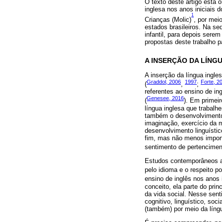
O texto deste artigo está 
inglesa nos anos iniciais
1
Crianças (Molic)
, por mei
estados brasileiros. Na se
infantil, para depois sere
propostas deste trabalho 
A INSERÇÃO DA LÍNG
A inserção da língua ingle
Graddol, 2006
1997
Forte, 2
(
,
;
referentes ao ensino de in
Genesee, 2016
(
). Em primeir
língua inglesa que trabal
também o desenvolvimento 
imaginação, exercício da 
desenvolvimento linguístic
fim, mas não menos import
sentimento de pertencimen
Estudos contemporâneos ap
pelo idioma e o respeito p
ensino de inglês nos anos 
conceito, ela parte do pri
da vida social. Nesse sent
cognitivo, linguístico, so
(também) por meio da língu