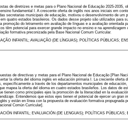
ostas de diretrizes e metas para o Plano Nacional de Educação 2025-2035, o
 ensino fundamental I. A crescente oferta de inglês nos anos iniciais em cont
das secretarias municipais de educação, motivou o desenvolvimento de um p
em quatro estados brasileiros. Os dados desse projeto são utilizados para su
 a promoção do letramento em avaliação de línguas e a avaliação orientada 
s têm potencial para exercer grande impacto no ensino e na aprendizagem d
liação formativa preconizada pela Base Nacional Comum Curricular.
AÇÃO INFANTIL; AVALIAÇÃO (DE LÍNGUAS); POLÍTICAS PÚBLICAS; EN
puestas de directivas y metas para el Plano Nacional de Educação [Plan Nac
sertar la oferta del idioma inglés en educación primaria I. La creciente oferta 
, específicamente a través de los departamentos municipales de educación, 
que mapea la oferta del idioma en cuatro estados brasileños. Los datos de est
e tienen como principales ejes la promoción de la literacidad en la evaluació
rendizaje. Entendemos que estos ejes tienen el potencial de ejercer un gran 
inglés y están en línea con la propuesta de evaluación formativa propugnada p
cional Común Curricular].
ACIÓN INFANTIL; EVALUACIÓN (DE LENGUAS); POLÍTICAS PÚBLICAS;