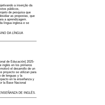
bjetivando a inserção da
extos públicos,
rojeto de pesquisa que
bsidiar as propostas, que
para a aprendizagem.
a língua inglesa e se
SINO DA LÍNGUA
ional de Educación] 2025-
de inglés en los primeros
motivó el desarrollo de un
e proyecto se utilizan para
n de lenguas y la
impacto en la enseñanza y
or la Base Nacional
 ENSEÑANZA DE INGLÉS.