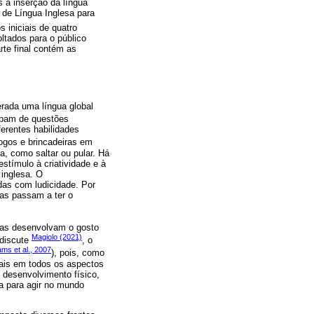
s à inserção da língua
 de Língua Inglesa para
 iniciais de quatro
ltados para o público
rte final contém as
erada uma língua global
upam de questões
ferentes habilidades
jogos e brincadeiras em
, como saltar ou pular. Há
tímulo à criatividade e à
inglesa. O
adas com ludicidade. Por
ças passam a ter o
nças desenvolvam o gosto
Magiolo (2021)
 discute
, o
ms et al., 2007
), pois, como
uais em todos os aspectos
o desenvolvimento físico,
ia para agir no mundo