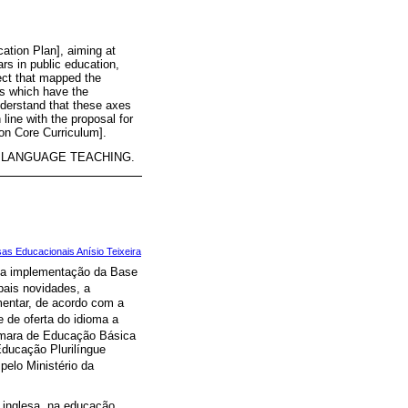
ation Plan], aiming at
rs in public education,
ect that mapped the
als which have the
derstand that these axes
line with the proposal for
n Core Curriculum].
H LANGUAGE TEACHING.
sas Educacionais Anísio Teixeira
oi a implementação da Base
ipais novidades, a
mentar, de acordo com a
e de oferta do idioma a
âmara de Educação Básica
Educação Plurilíngue
elo Ministério da
a inglesa, na educação