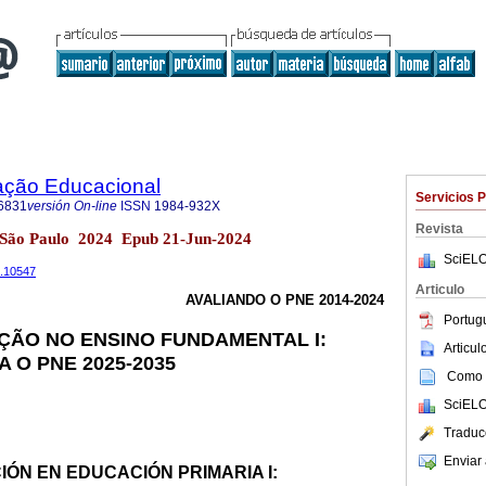
ação Educacional
Servicios 
6831
versión On-line
ISSN
1984-932X
Revista
5 São Paulo 2024 Epub 21-Jun-2024
SciELO
5.10547
Articulo
AVALIANDO O PNE 2014-2024
Portug
AÇÃO NO ENSINO FUNDAMENTAL I:
Articu
 O PNE 2025-2035
Como c
SciELO
Traduc
Enviar 
IÓN EN EDUCACIÓN PRIMARIA I: