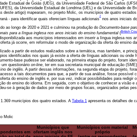
dade Estadual de Goiás (UEG), da Universidade Federal de São Carlos (UFSC
(UFES), da Universidade Estadual de Londrina (UEL) e da Universidade de Bra
s deste artigo) mapearam, no projeto Molic, os municípios de quatro estados 
2
aná - para identificar quais ofereciam línguas adicionais
nos anos iniciais d
vido ao longo de 2020 e 2021 e culminou na produção do
Documento-base para
British Cou
ionais para a língua inglesa nos anos iniciais do ensino fundamental
(
isponibilizada aos municípios interessados em inserir a língua inglesa nos an
oferta já ocorre, em reformular o modo de organização da oferta do ensino da
lizado a partir de estudos realizados sobre a temática, mas também, e prin
ios identificados nos quais já existe a oferta de línguas adicionais ou onde
umento-base pudesse ser elaborado, na primeira etapa do projeto, foram iden
e um questionário
on-line
, ter em sua secretaria municipal de educação (SM
sino de inglês. A partir dessas informações, na segunda etapa do projeto, for
 o acesso a tais documentos para que, a partir de sua análise, fosse possível
ferta do ensino de inglês e, por sua vez, indicar possibilidades para redigi
ção do ensino do idioma. Em seguida, com o objetivo de conhecer a visão e
deu-se à geração de dados por meio de grupos focais, organizados pelas pe
s 1.369 municípios dos quatro estados. A
Tabela 1
apresenta os detalhes de c
to Molic
Municípios que
Municípios com material
Mu
pondentes em
ofertam inglês nos
próprio
ção ao total de
anos iniciais do EF
(entre os respondentes
(