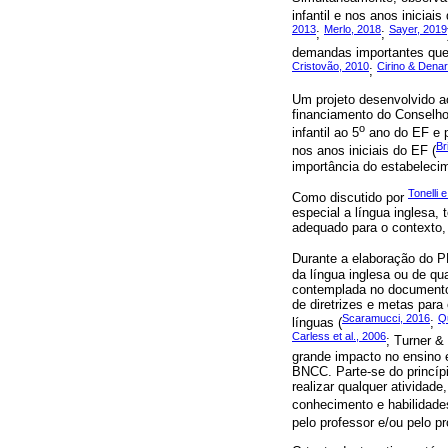
infantil e nos anos iniciai
2013
Merlo, 2018
Sayer, 2019
;
;
demandas importantes que 
Cristovão, 2010
Cirino & Denar
;
Um projeto desenvolvido ao
financiamento do Conselho
o
infantil ao 5
ano do EF e p
Br
nos anos iniciais do EF (
importância do estabelecim
Tonelli 
Como discutido por
especial a língua inglesa,
adequado para o contexto,
Durante a elaboração do 
da língua inglesa ou de qu
contemplada no documento 
de diretrizes e metas par
Scaramucci, 2016
Q
línguas (
;
Carless et al., 2006
; Turner &
grande impacto no ensino 
BNCC. Parte-se do princípi
realizar qualquer atividade
conhecimento e habilidade
pelo professor e/ou pelo p