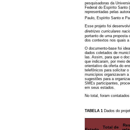
pesquisadoras da Universi
Federal do Espírito Santo 
representadas pelas autora
Paulo, Espírito Santo e Par
Esse projeto foi desenvol
diretrizes curriculares nac
portanto de uma proposta d
dos contextos nos quais a 
O documento-base foi idea
dados coletados de municíp
las. Assim, para que o doc
que indicaram, por meio d
orientativo da oferta do en
telefônicos para solicitar
municípios organizavam a o
sugestões para a organiza
SMEs participantes, proce
em seus estados.
No total, foram contatado
TABELA 1
Dados do proje
Res
Total de
Estado
rela