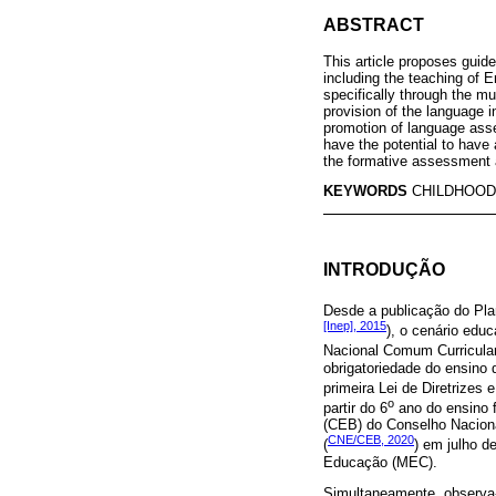
ABSTRACT
This article proposes guid
including the teaching of E
specifically through the m
provision of the language i
promotion of language ass
have the potential to have 
the formative assessment 
KEYWORDS
CHILDHOOD
INTRODUÇÃO
Desde a publicação do Pl
[Inep], 2015
), o cenário edu
Nacional Comum Curricula
obrigatoriedade do ensino 
primeira Lei de Diretrizes
o
partir do 6
ano do ensino 
(CEB) do Conselho Naciona
CNE/CEB, 2020
(
) em julho d
Educação (MEC).
Simultaneamente, observa-s