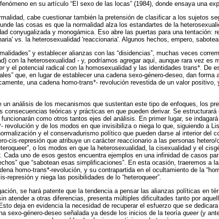
e fenómeno en su artículo “El sexo de las locas” (1984), donde ensaya una exp
malidad, cabe cuestionar también la pretensión de clasificar a los sujetos s
unde las cosas es que la normalidad alza los estandartes de la heterosexual
ad conyugalizada y monogámica. Eso abre las puertas para una tentación: rei
aria' vs. la heterosexualidad 'reaccionaria'. Algunos hechos, empero, sabotea
rmalidades” y establecer alianzas con las “disidencias”, muchas veces corremo
dad) con la heterosexualidad - y, podríamos agregar aquí, aunque rara vez es 
er
y el potencial radical con la homosexualidad y las identidades trans*. De 
les” que, en lugar de establecer una cadena sexo-género-deseo, dan forma a
camente, una cadena homo-trans*- revolución revestida de un valor positivo, 
e un análisis de los mecanismos que sustentan este tipo de enfoques, los pr
as consecuencias teóricas y prácticas en que pueden derivar. Se estructurará e
funcionarán como otros tantos ejes del análisis. En primer lugar, se indagará
 revolución y de los modos en que invisibiliza o niega lo que, siguiendo a
ormalización y el conservadurismo político que pueden darse al interior del col
ro-cis-represión que atribuye un carácter reaccionario a las personas hetero/c
teroqueer”, o los modos en que la heterosexualidad, la cisexualidad y el cis
. Cada uno de esos gestos encuentra ejemplos en una infinidad de casos par
echos” que “sabotean esas simplificaciones”. En esta ocasión, traeremos a la
adena homo-trans*-revolución, y su contrapartida en el ocultamiento de la “ho
s-represión y niega las posibilidades de lo “heteroqueer”.
agación, se hará patente que la tendencia a pensar las alianzas políticas en 
in atender a otras diferencias, presenta múltiples dificultades tanto por aquel
. Esto deja en evidencia la necesidad de recuperar el esfuerzo que se dedicara
na sexo-género-deseo señalada ya desde los inicios de la teoría
queer
(y ante