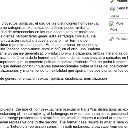
Automat
Send th
Share
e proyectos políticos, el uso de las distinciones homosexual/
More
como categorías exclusivas de análisis puede limitar la
More
dad de pertenencias en las que cada sujeto se posiciona.
s ciertas perspectivas
queer,
esta estrategia conlleva una
Permali
 un carácter radical o subversivo al primer término del
cluso represivo al segundo. En el primer caso, se constituye
na “cadena homo-trans*-revolución”; en el otro, una “cadena
iante un pasaje generalización-reducción-invisibilización, ambas instancias o
ras en el ámbito de lo homo/trans*, como de las subversivas o radicales en l
render que un proyecto político colectivo disidente fértil no podrá fundars
no que deberá construir puentes interseccionales sobre la base del posicionam
eralizaciones y manteniendo la flexibilidad que aportan los posicionamientos
q
 de género; orientación sexual; política; disidencia; normalización
 projects, the use of homosexual/heterosexual or trans*/cis distinctions as ex
erstanding of the complexity of belongings in which each subject is positione
 strategy provides for a simplification, which attributes a radical or subversiv
 even repressive one to the second. The former case results in what is here c
er, in a "hetero-cis-repression series". In both instances, a passage from gener