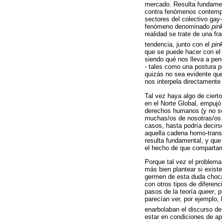
mercado. Resulta fundamen
contra fenómenos contempo
sectores del colectivo gay-
fenómeno denominado
pin
realidad se trate de una f
tendencia, junto con el
pin
que se puede hacer con el 
siendo qué nos lleva a pen
- tales como una postura p
quizás no sea evidente qu
nos interpela directament
Tal vez haya algo de ciert
en el Norte Global, empujó 
derechos humanos (y no só
muchas/os de nosotras/os q
casos, hasta podría decir
aquella cadena homo-trans
resulta fundamental, y qu
el hecho de que compartamo
Porque tal vez el problem
más bien plantear si existe
germen de esta duda choca 
con otros tipos de diferen
pasos de la teoría
queer
, 
parecían ver, por ejemplo,
enarbolaban el discurso de
estar en condiciones de ap