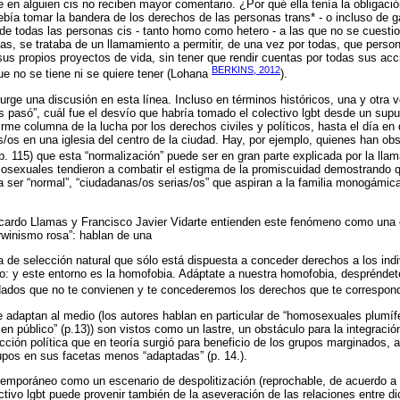
ue en alguien cis no reciben mayor comentario. ¿Por qué ella tenía la obligaci
bía tomar la bandera de los derechos de las personas trans* - o incluso de g
de todas las personas cis - tanto homo como hetero - a las que no se cuesti
ntas, se trataba de un llamamiento a permitir, de una vez por todas, que pers
 sus propios proyectos de vida, sin tener que rendir cuentas por todas sus acc
BERKINS, 2012
ue no se tiene ni se quiere tener (Lohana
).
rge una discusión en esta línea. Incluso en términos históricos, una y otra v
 pasó”, cuál fue el desvío que habría tomado el colectivo lgbt desde un sup
firme columna de la lucha por los derechos civiles y políticos, hasta el día e
jas/os en una iglesia del centro de la ciudad. Hay, por ejemplo, quienes ha
 p. 115) que esta “normalización” puede ser en gran parte explicada por la llama
sexuales tendieron a combatir el estigma de la promiscuidad demostrando 
 ser “normal”, “ciudadanas/os serias/os” que aspiran a la familia monogámica 
cardo Llamas y Francisco Javier Vidarte entienden este fenómeno como una 
rwinismo rosa”: hablan de una
ta de selección natural que sólo está dispuesta a conceder derechos a los ind
o: y este entorno es la homofobia. Adáptate a nuestra homofobia, despréndet
dados que no te convienen y te concederemos los derechos que te correspon
adaptan al medio (los autores hablan en particular de “homosexuales plumíf
n público” (p.13)) son vistos como un lastre, un obstáculo para la integración
ección política que en teoría surgió para beneficio de los grupos marginados,
upos en sus facetas menos “adaptadas” (p. 14.).
mporáneo como un escenario de despolitización (reprochable, de acuerdo a a
lectivo lgbt puede provenir también de la aseveración de las relaciones entre di