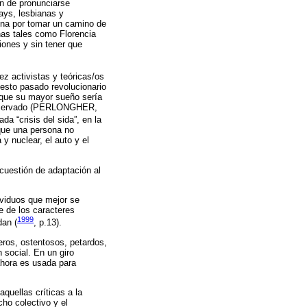
ón de pronunciarse
ays, lesbianas y
ona por tomar un camino de
onas tales como Florencia
iones y sin tener que
ez activistas y teóricas/os
uesto pasado revolucionario
n que su mayor sueño sería
n observado (PERLONGHER,
da “crisis del sida”, en la
que una persona no
y nuclear, el auto y el
cuestión de adaptación al
ividuos que mejor se
e de los caracteres
1999
dan (
, p.13).
eros, ostentosos, petardos,
 social. En un giro
 ahora es usada para
quellas críticas a la
cho colectivo y el