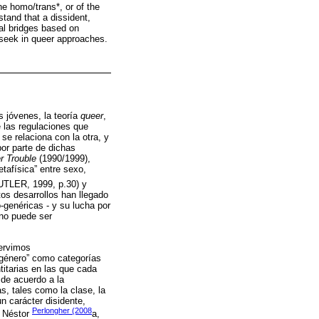
the homo/trans*, or of the
stand that a dissident,
onal bridges based on
e seek in queer approaches.
s jóvenes, la teoría
queer
,
 las regulaciones que
e relaciona con la otra, y
por parte de dichas
r Trouble
(1990/1999),
tafísica” entre sexo,
UTLER, 1999, p.30) y
tos desarrollos han llegado
o-genéricas - y su lucha por
 no puede ser
servimos
e género” como categorías
titarias en las que cada
 de acuerdo a la
s, tales como la clase, la
un carácter disidente,
Perlongher (2008
o Néstor
a,