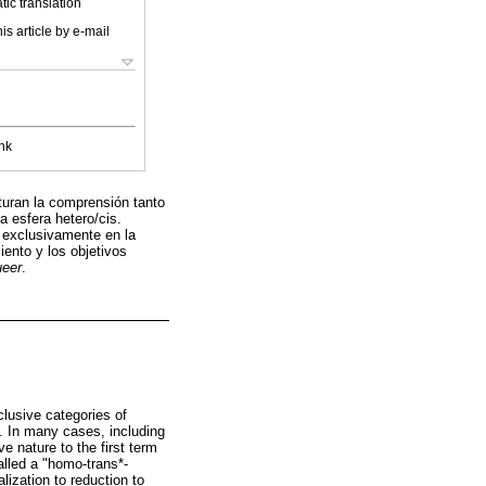
ic translation
is article by e-mail
nk
bturan la comprensión tanto
a esfera hetero/cis.
e exclusivamente en la
iento y los objetivos
ueer
.
clusive categories of
d. In many cases, including
e nature to the first term
alled a "homo-trans*-
alization to reduction to