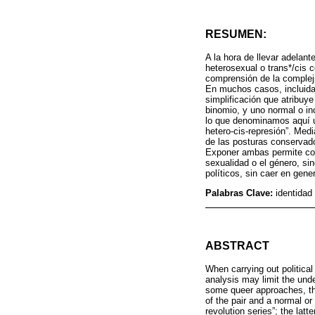
RESUMEN:
A la hora de llevar adelant
heterosexual o trans*/cis 
comprensión de la compleji
En muchos casos, incluida
simplificación que atribuye
binomio, y uno normal o in
lo que denominamos aquí u
hetero-cis-represión”. Med
de las posturas conservado
Exponer ambas permite comp
sexualidad o el género, si
políticos, sin caer en gen
Palabras Clave:
identidad
ABSTRACT
When carrying out political
analysis may limit the und
some queer approaches, this
of the pair and a normal or
revolution series”; the latt