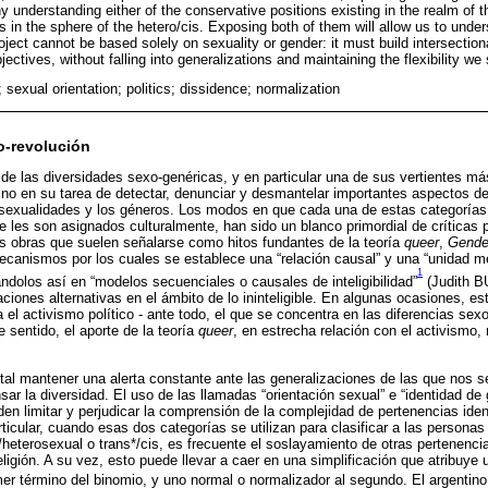
any understanding either of the conservative positions existing in the realm of 
 in the sphere of the hetero/cis. Exposing both of them will allow us to under
 project cannot be based solely on sexuality or gender: it must build intersecti
jectives, without falling into generalizations and maintaining the flexibility w
; sexual orientation; politics; dissidence; normalization
o-revolución
a de las diversidades sexo-genéricas, y en particular una de sus vertientes má
ino en su tarea de detectar, denunciar y desmantelar importantes aspectos de
 sexualidades y los géneros. Los modos en que cada una de estas categorías s
e les son asignados culturalmente, han sido un blanco primordial de críticas 
as obras que suelen señalarse como hitos fundantes de la teoría
queer
,
Gende
ecanismos por los cuales se establece una “relación causal” y una “unidad me
1
dolos así en “modelos secuenciales o causales de inteligibilidad”
(Judith B
ciones alternativas en el ámbito de lo ininteligible. En algunas ocasiones, es
 el activismo político - ante todo, el que se concentra en las diferencias sex
 sentido, el aporte de la teoría
queer
, en estrecha relación con el activismo,
al mantener una alerta constante ante las generalizaciones de las que nos 
sar la diversidad. El uso de las llamadas “orientación sexual” e “identidad d
den limitar y perjudicar la comprensión de la complejidad de pertenencias iden
ticular, cuando esas dos categorías se utilizan para clasificar a las personas
heterosexual o trans*/cis, es frecuente el soslayamiento de otras pertenencia
religión. A su vez, esto puede llevar a caer en una simplificación que atribuye 
imer término del binomio, y uno normal o normalizador al segundo. El argentin