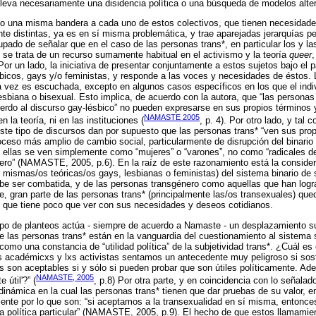
leva necesariamente una disidencia política o una búsqueda de modelos alter
ajo una misma bandera a cada uno de estos colectivos, que tienen necesidad
e distintas, ya es en sí misma problemática, y trae aparejadas jerarquías p
ado de señalar que en el caso de las personas trans*, en particular los y la
, se trata de un recurso sumamente habitual en el activismo y la teoría
queer
or un lado, la iniciativa de presentar conjuntamente a estos sujetos bajo el p
sbicos, gays y/o feministas, y responde a las voces y necesidades de éstos.
rara vez es escuchada, excepto en algunos casos específicos en los que el indi
 lesbiana o bisexual. Esto implica, de acuerdo con la autora, que “las persona
erdo al discurso gay-lésbico” no pueden expresarse en sus propios términos y 
NAMASTE 2005
n la teoría, ni en las instituciones (
, p. 4). Por otro lado, y t
 este tipo de discursos dan por supuesto que las personas trans* “ven sus pro
ceso más amplio de cambio social, particularmente de disrupción del binario
 ellas se ven simplemente como “mujeres” o “varones”, no como “radicales de
nero” (NAMASTE, 2005, p.6). En la raíz de este razonamiento está la conside
s mismas/os teóricas/os gays, lesbianas o feministas) del sistema binario d
ebe ser combatida, y de las personas transgénero como aquellas que han logr
 gran parte de las personas trans* (principalmente las/os transexuales) que
y que tiene poco que ver con sus necesidades y deseos cotidianos.
ipo de planteos actúa - siempre de acuerdo a Namaste - un desplazamiento su
las personas trans* están en la vanguardia del cuestionamiento al sistema s
 como una constancia de “utilidad política” de la subjetividad trans*. ¿Cuál e
xs académicxs y lxs activistas sentamos un antecedente muy peligroso si so
s son aceptables si y sólo si pueden probar que son útiles políticamente. Ad
NAMASTE, 2005
 útil'?” (
, p.8) Por otra parte, y en coincidencia con lo señala
dinámica en la cual las personas trans* tienen que dar pruebas de su valor, e
ente por lo que son: “si aceptamos a la transexualidad en sí misma, entonc
 política particular” (NAMASTE, 2005, p.9). El hecho de que estos llamamien