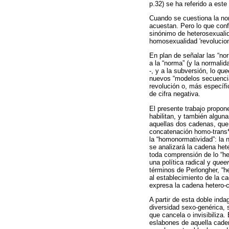
p.32) se ha referido a est
Cuando se cuestiona la nor
acuestan. Pero lo que conf
sinónimo de heterosexualid
homosexualidad 'revolucion
En plan de señalar las “no
a la “norma” (y la normali
-, y a la subversión, lo
que
nuevos “modelos secuencia
revolución o, más específi
de cifra negativa.
El presente trabajo propon
habilitan, y también algun
aquellas dos cadenas, que 
concatenación homo-trans*-
la “homonormatividad”: la n
se analizará la cadena hete
toda comprensión de lo “he
una política radical y
queer
términos de Perlongher, “h
al establecimiento de la c
expresa la cadena hetero-ci
A partir de esta doble ind
diversidad sexo-genérica, s
que cancela o invisibiliza
eslabones de aquella cade