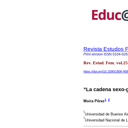
Revista Estudos 
Print version
ISSN
0104-02
Rev. Estud. Fem. vol.2
https://doi.org/10.1590/1806-9
”La cadena sexo-
1
2
Moira Pérez
1
Universidad de Buenos Air
1
Universidad Nacional de 