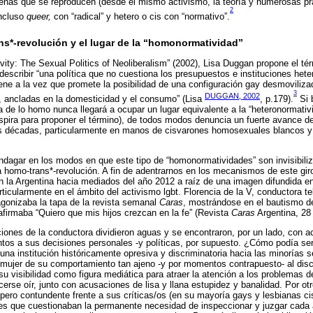
enas que se reproducen (desde el mismo activismo, la teoría y numerosas prác
2
incluso
queer,
con “radical” y hetero o cis con “normativo”.
ns*-revolución y el lugar de la “homonormatividad”
ty: The Sexual Politics of Neoliberalism” (2002), Lisa Duggan propone el té
describir “una política que no cuestiona los presupuestos e instituciones he
iene a la vez que promete la posibilidad de una configuración gay desmoviliza
3
DUGGAN, 2002
a, ancladas en la domesticidad y el consumo” (Lisa
, p.179).
Si 
ia de lo homo nunca llegará a ocupar un lugar equivalente a la “heteronormativ
nspira para proponer el término), de todos modos denuncia un fuerte avance d
s décadas, particularmente en manos de cisvarones homosexuales blancos y 
indagar en los modos en que este tipo de “homonormatividades” son invisibili
 homo-trans*-revolución. A fin de adentrarnos en los mecanismos de este gi
n la Argentina hacia mediados del año 2012 a raíz de una imagen difundida en
icularmente en el ámbito del activismo lgbt. Florencia de la V, conductora tele
agonizaba la tapa de la revista semanal
Caras
, mostrándose en el bautismo d
r afirmaba “Quiero que mis hijos crezcan en la fe” (Revista
Caras
Argentina, 28
iones de la conductora dividieron aguas y se encontraron, por un lado, con ac
ntos a sus decisiones personales -y políticas, por supuesto. ¿Cómo podía se
 una institución históricamente opresiva y discriminatoria hacia las minorías
 mujer de su comportamiento tan ajeno -y por momentos contrapuesto- al disc
u visibilidad como figura mediática para atraer la atención a los problemas d
cerse oír, junto con acusaciones de lisa y llana estupidez y banalidad. Por o
, pero contundente frente a sus críticas/os (en su mayoría gays y lesbianas ci
nes que cuestionaban la permanente necesidad de inspeccionar y juzgar cada