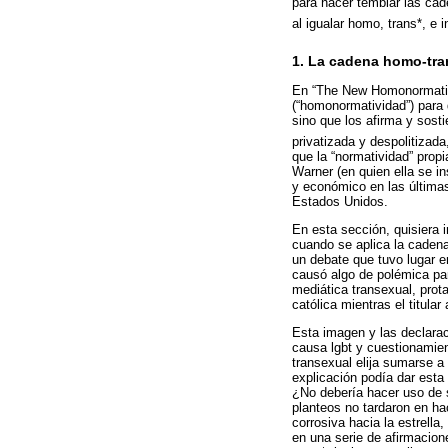
para hacer temblar las cad
al igualar homo, trans*, e 
1. La cadena homo-tra
En “The New Homonormativi
(“homonormatividad”) para 
sino que los afirma y sost
privatizada y despolitizad
que la “normatividad” prop
Warner (en quien ella se i
y económico en las última
Estados Unidos.
En esta sección, quisiera 
cuando se aplica la cadena
un debate que tuvo lugar e
causó algo de polémica part
mediática transexual, prot
católica mientras el titula
Esta imagen y las declarac
causa lgbt y cuestionamie
transexual elija sumarse a
explicación podía dar esta
¿No debería hacer uso de s
planteos no tardaron en ha
corrosiva hacia la estrella
en una serie de afirmacio