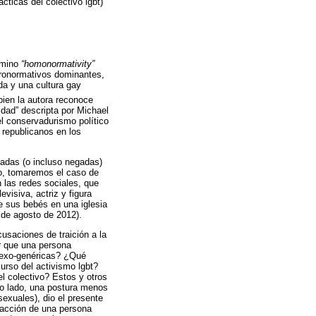
ticas del colectivo lgbt)
rmino
“homonormativity”
teronormativos dominantes,
da y una cultura gay
bien la autora reconoce
idad” descripta por Michael
el conservadurismo político
republicanos en los
zadas (o incluso negadas)
ro, tomaremos el caso de
 las redes sociales, que
visiva, actriz y figura
e sus bebés en una iglesia
 de agosto de 2012).
usaciones de traición a la
r que una persona
 sexo-genéricas? ¿Qué
urso del activismo lgbt?
el colectivo? Estos y otros
tro lado, una postura menos
sexuales), dio el presente
 acción de una persona