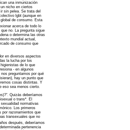
ican una inmunización
un nicho en ciertos
r sin pelea. Se trata del
colectivo lgbt (aunque en
to global de consumo. Esta
lexionar acerca de todo lo
s que no. La pregunta sigue
adena o determina las otras
texto mundial actual,
mercado de consumo que
ador en diversos aspectos
das la lucha por los
higienistas de lo que
resiona - en algunos
i nos preguntamos por qué
sieran), hay un punto que
remos cosas distintas. Y
ue eso sea menos cierto.
es)?”. Quizás deberíamos
isexual o trans*. El
a sexualidad normativas
gemónico. Los primeros
os por razonamientos que
nas transexuales que no
años después, deberíamos
 determinada pertenencia