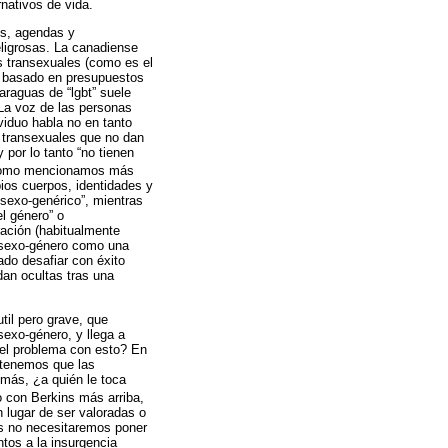
nativos de vida.
es, agendas y
eligrosas. La canadiense
s transexuales (como es el
, basado en presupuestos
araguas de “lgbt” suele
 La voz de las personas
viduo habla no en tanto
s transexuales que no dan
por lo tanto “no tienen
al como mencionamos más
pios cuerpos, identidades y
 sexo-genérico”, mientras
l género” o
ración (habitualmente
e sexo-género como una
ado desafiar con éxito
dan ocultas tras una
til pero grave, que
exo-género, y llega a
s el problema con esto? En
stenemos que las
emás, ¿a quién le toca
do con Berkins más arriba,
n lugar de ser valoradas o
es no necesitaremos poner
tos a la insurgencia