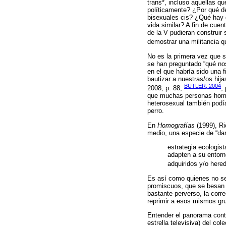
trans*, incluso aquellas q
políticamente? ¿Por qué de
bisexuales cis? ¿Qué hay 
vida similar? A fin de cue
de la V pudieran construir
demostrar una militancia q
No es la primera vez que su
se han preguntado “qué nos
en el que habría sido una 
bautizar a nuestras/os hi
BUTLER, 2004
2008, p. 88;
,
que muchas personas homo
heterosexual también podía
perro.
En
Homografías
(1999), Ri
medio, una especie de “da
estrategia ecologis
adapten a su entorn
adquiridos y/o here
Es así como quienes no se 
promiscuos, que se besan e
bastante perverso, la corr
reprimir a esos mismos gr
Entender el panorama conte
estrella televisiva) del co