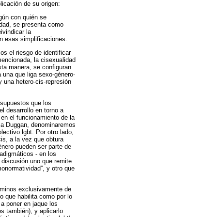
licación de su origen:
egún con quién se
idad, se presenta como
vindicar la
n esas simplificaciones.
s el riesgo de identificar
mencionada, la cisexualidad
esta manera, se configuran
 una que liga sexo-género-
y una hetero-cis-represión
esupuestos que los
l desarrollo en torno a
 en el funcionamiento de la
 Lisa Duggan, denominaremos
ectivo lgbt. Por otro lado,
is, a la vez que obtura
género pueden ser parte de
adigmáticos - en los
 discusión uno que remite
monormatividad”, y otro que
términos exclusivamente de
lo que habilita como por lo
 a poner en jaque los
s también), y aplicarlo