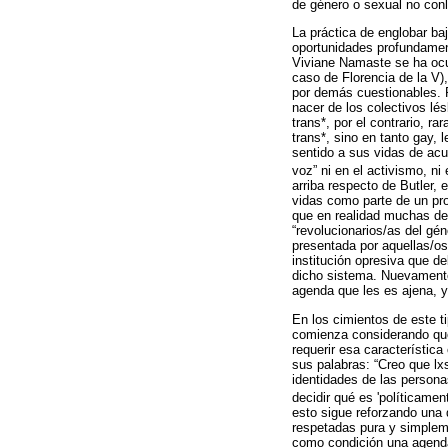
de género o sexual no conl
La práctica de englobar b
oportunidades profundament
Viviane Namaste se ha ocup
caso de Florencia de la V)
por demás cuestionables. P
nacer de los colectivos lé
trans*, por el contrario, 
trans*, sino en tanto gay,
sentido a sus vidas de acu
voz” ni en el activismo, ni e
arriba respecto de Butler,
vidas como parte de un pro
que en realidad muchas de
“revolucionarios/as del gé
presentada por aquellas/o
institución opresiva que d
dicho sistema. Nuevamente,
agenda que les es ajena, 
En los cimientos de este t
comienza considerando que 
requerir esa característica
sus palabras: “Creo que l
identidades de las persona
decidir qué es 'políticamente
esto sigue reforzando una 
respetadas pura y simplem
como condición una agenda