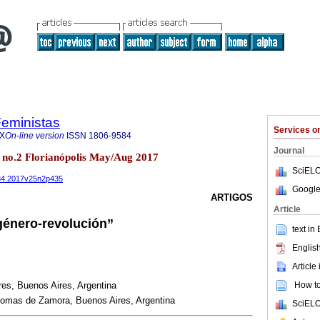
Feministas
Services 
6X
On-line version
ISSN
1806-9584
Journal
5 no.2 Florianópolis May/Aug 2017
SciELO
584.2017v25n2p435
Google
ARTIGOS
Article
género-revolución”
text in
English
Article
How to 
es, Buenos Aires, Argentina
Lomas de Zamora, Buenos Aires, Argentina
SciELO