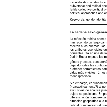
invisibilization obstructs 
subversive and radical ones
fertile collective political
political approaches and ob
Keywords:
gender identity
La cadena sexo-géner
La reflexión teórica acerc
han recorrido un largo cam
afectan a los cuerpos, las
los atributos esenciales qu
corrientes. Ya en una de l
Judith Butler expuso los m
género y deseo, concatenán
dejando todas las configura
a ofrecer herramientas para
vidas más vivibles. En este
menospreciado.
Sin embargo, es fundament
(¿paradójicamente?) al pen
exclusivas de análisis pue
sujeto se posiciona. En par
diferenciación homosexual/
situación geopolítica o la 
radical o subversivo al pr