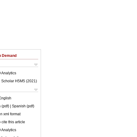
on Demand
 Analytics
 Scholar H5M5 (
2021
)
English
 (pdf)
| Spanish (pdf)
 in xml format
cite this article
 Analytics