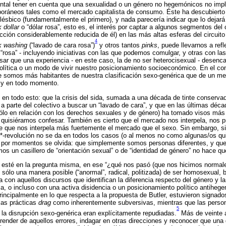
tal tener en cuenta que una sexualidad o un género no hegemónicos no impl
ráneos tales como el mercado capitalista de consumo. Éste ha descubierto 
lésbico (fundamentalmente el primero), y nada parecería indicar que lo dejará i
k dollar
o “dólar rosa”, esto es, el interés por captar a algunos segmentos del 
racción considerablemente reducida de él) en las más altas esferas del circui
4
k washing
(“lavado de cara rosa”)
y otros tantos
pinks
, puede llevarnos a ref
“rosa” - incluyendo iniciativas con las que podemos comulgar, y otras con la
sar que una experiencia - en este caso, la de no ser heterocisexual - desenc
olítica o un modo de vivir nuestro posicionamiento socioeconómico. En el con
e somos más habitantes de nuestra clasificación sexo-genérica que de un 
e y en todo momento.
o en todo esto: que la crisis del sida, sumada a una década de tinte conserv
a parte del colectivo a buscar un “lavado de cara”, y que en las últimas déca
lo en relación con los derechos sexuales y de género) ha tomado visos más 
uisiéramos confesar. También es cierto que el mercado nos interpela, nos p
se que nos interpela más fuertemente el mercado que el sexo. Sin embargo, s
*-revolución no se da en todos los casos (o al menos no como algunas/os qui
e por momentos se olvida: que simplemente somos personas diferentes, y que
s un casillero de “orientación sexual” o de “identidad de género” no hace q
a esté en la pregunta misma, en ese “¿qué nos pasó (que nos hicimos normal
 sólo una manera posible (“anormal”, radical, politizada) de ser homosexual, b
con aquellos discursos que identifican la diferencia respecto del género y l
cia, o incluso con una activa disidencia o un posicionamiento político antihe
principalmente en lo que respecta a la propuesta de Butler, estuvieron signad
 las prácticas
drag
como inherentemente subversivas, mientras que las perso
5
 la disrupción sexo-genérica eran explícitamente repudiadas.
Más de veinte 
render de aquellos errores, indagar en otras direcciones y reconocer que una