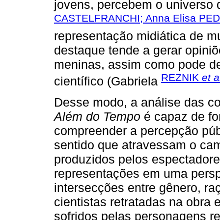
jovens, percebem o universo d
CASTELFRANCHI; Anna Elisa PED
representação midiática de m
destaque tende a gerar opiniõe
meninas, assim como pode de
REZNIK
et a
científico (Gabriela
Desse modo, a análise das c
Além do Tempo
é capaz de fo
compreender a percepção públ
sentido que atravessam o cam
produzidos pelos espectadores
representações em uma perspe
intersecções entre gênero, ra
cientistas retratadas na obra
sofridos pelas personagens r