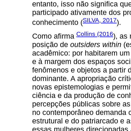
entanto, isso não significa q
participado ativamente dos p
SILVA, 2017
conhecimento (
).
Collins (2016
Como afirma
), a
posição de
outsiders within
(e
acadêmico: por habitarem um
e à margem dos espaços socia
fenômenos e objetos a partir 
dominante. A apropriação críti
novas epistemologias e permi
ciência e da produção de con
percepções públicas sobre as
no contemporâneo demanda c
estrutural e do patriarcado e
essas mulheres direcionadas 