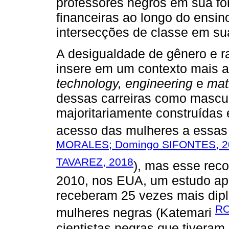
professores negros em sua for
financeiras ao longo do ensin
intersecções de classe em su
A desigualdade de gênero e r
insere em um contexto mais 
technology, engineering
e
mat
dessas carreiras como masculi
majoritariamente construídas
acesso das mulheres a essas
MORALES; Domingo SIFONTES, 2
TAVAREZ, 2018
), mas esse rec
2010, nos EUA, um estudo ap
receberam 25 vezes mais dipl
RO
mulheres negras (Katemari
cientistas negras que tiveram 