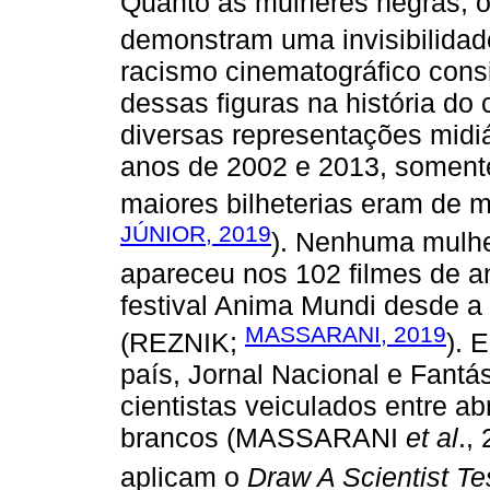
Quanto às mulheres negras, o
demonstram uma invisibilidad
racismo cinematográfico con
dessas figuras na história d
diversas representações midiá
anos de 2002 e 2013, soment
maiores bilheterias eram de m
JÚNIOR, 2019
). Nenhuma mulhe
apareceu nos 102 filmes de 
festival Anima Mundi desde a
MASSARANI, 2019
(REZNIK;
). 
país, Jornal Nacional e Fantá
cientistas veiculados entre a
brancos (MASSARANI
et al
.,
aplicam o
Draw A Scientist Te