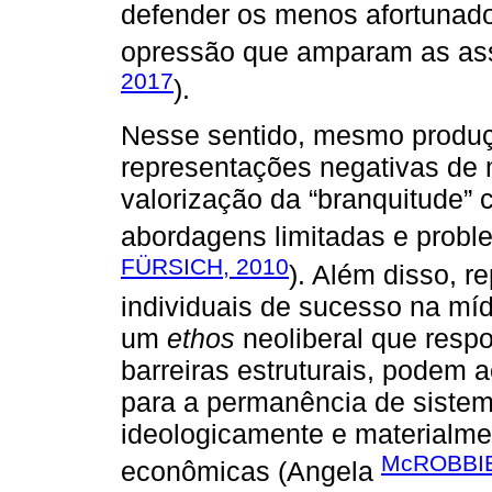
defender os menos afortunado
opressão que amparam as assi
2017
).
Nesse sentido, mesmo produç
representações negativas de 
valorização da “branquitude” 
abordagens limitadas e proble
FÜRSICH, 2010
). Além disso, r
individuais de sucesso na míd
um
ethos
neoliberal que respo
barreiras estruturais, podem 
para a permanência de siste
ideologicamente e materialmen
McROBBIE
econômicas (Angela