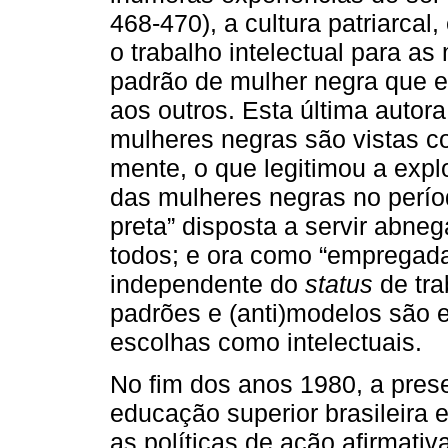
468-470), a cultura patriarcal
o trabalho intelectual para a
padrão de mulher negra que e
aos outros. Esta última autor
mulheres negras são vistas c
mente, o que legitimou a exp
das mulheres negras no perío
preta” disposta a servir abne
todos; e ora como “empregada
independente do
status
de tra
padrões e (anti)modelos são 
escolhas como intelectuais.
No fim dos anos 1980, a pres
educação superior brasileira 
as políticas de ação afirmati