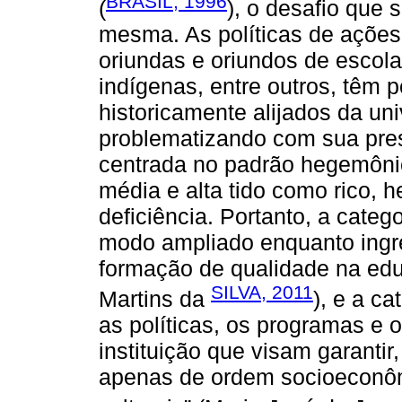
BRASIL, 1996
(
), o desafio que
mesma. As políticas de ações 
oriundas e oriundos de escola
indígenas, entre outros, têm p
historicamente alijados da u
problematizando com sua prese
centrada no padrão hegemôni
média e alta tido como rico, h
deficiência. Portanto, a categ
modo ampliado enquanto ingr
formação de qualidade na edu
SILVA, 2011
Martins da
), e a c
as políticas, os programas e
instituição que visam garanti
apenas de ordem socioeconô