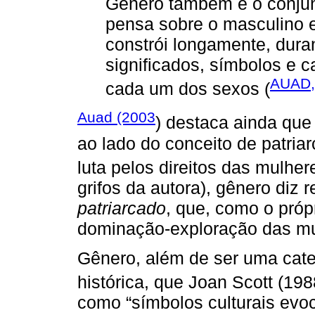
Gênero também é o conjun
pensa sobre o masculino e
constrói longamente, duran
significados, símbolos e ca
AUAD,
cada um dos sexos (
Auad (2003
) destaca ainda qu
ao lado do conceito de patria
luta pelos direitos das mulhe
grifos da autora), gênero diz r
patriarcado
, que, como o próp
dominação-exploração das mu
Gênero, além de ser uma cate
histórica, que Joan Scott (19
como “símbolos culturais evo