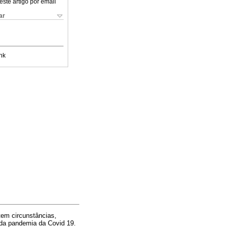
este artigo por email
ar
nk
tem circunstâncias,
 da pandemia da Covid 19.