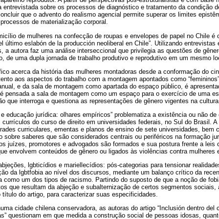
a entrevistada sobre os processos de diagnóstico e tratamento da condição d
 concluir que o advento do realismo agencial permite superar os limites epist
 processos de materialização corporal.
icílio de mulheres na confecção de roupas e envelopes de papel no Chile é 
el último eslabón de la producción neoliberal en Chile”. Utilizando entrevista
s, a autora faz uma análise interseccional que privilegia as questões de gêner
o, de uma dupla jornada de trabalho produtivo e reprodutivo em um mesmo lo
fico acerca da história das mulheres montadoras desde a conformação do ci
ento aos aspectos do trabalho com a montagem apontados como “femininos” 
ual, e da sala de montagem como apartada do espaço público, é apresentad
é pensada a sala de montagem como um espaço para o exercício de uma espec
o que interroga e questiona as representações de gênero vigentes na cultura
o e educação jurídica: olhares empíricos” problematiza a existência ou não de
currículos do curso de direito em universidades federais, no Sul do Brasil. A 
rades curriculares, ementas e planos de ensino de sete universidades, bem c
são sobre saberes que são considerados centrais ou periféricos na formação ju
 juízes, promotores e advogados são formados e sua postura frente a leis 
que envolvem conteúdos de gênero ou ligados às violências contra mulhere
abjeções, lgbticídios e mariellecídios: pós-categorias para tensionar realidad
ação da lgbtfobia ao nível dos discursos, mediante um balanço crítico da rec
 como um dos tipos de racismo. Partindo do suposto de que a noção de fobia 
tos que resultam da abjeção e subalternização de certos segmentos sociais, 
ítulo do artigo, para caracterizar suas especificidades.
ma cidade chilena conservadora, as autoras do artigo “Inclusión dentro del
as” questionam em que medida a construção social de pessoas idosas, quant