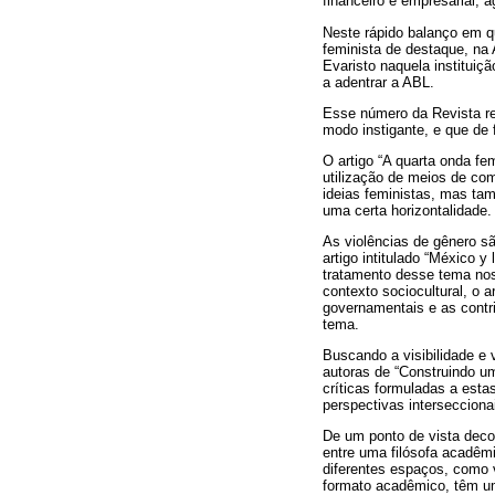
financeiro e empresarial, a
Neste rápido balanço em q
feminista de destaque, na 
Evaristo naquela instituiçã
a adentrar a ABL.
Esse número da Revista re
modo instigante, e que de 
O artigo “A quarta onda fe
utilização de meios de com
ideias feministas, mas ta
uma certa horizontalidade.
As violências de gênero s
artigo intitulado “México y
tratamento desse tema nos
contexto sociocultural, o a
governamentais e as contr
tema.
Buscando a visibilidade e 
autoras de “Construindo um
críticas formuladas a esta
perspectivas intersecciona
De um ponto de vista decolo
entre uma filósofa acadêm
diferentes espaços, como 
formato acadêmico, têm um 