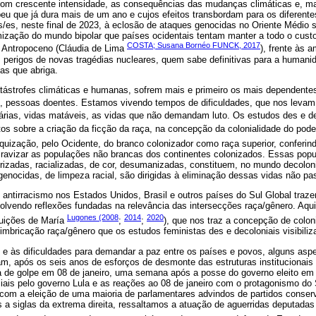
om crescente intensidade, as consequências das mudanças climáticas e, ma
u que já dura mais de um ano e cujos efeitos transbordam para os diferentes
s/es, neste final de 2023, à eclosão de ataques genocidas no Oriente Médio 
ização do mundo bipolar que países ocidentais tentam manter a todo o cust
COSTA; Susana Bornéo FUNCK, 2017
 Antropoceno (Cláudia de Lima
), frente às
perigos de novas tragédias nucleares, quem sabe definitivas para a humanida
as que abriga.
atástrofes climáticas e humanas, sofrem mais e primeiro os mais dependente
s, pessoas doentes. Estamos vivendo tempos de dificuldades, que nos levam
cárias, vidas matáveis, as vidas que não demandam luto. Os estudos des e d
os sobre a criação da ficção da raça, na concepção da colonialidade do pode
uização, pelo Ocidente, do branco colonizador como raça superior, conferindo
scravizar as populações não brancas dos continentes colonizados. Essas pop
rizadas, racializadas, de cor, desumanizadas, constituem, no mundo decoloni
enocidas, de limpeza racial, são dirigidas à eliminação dessas vidas não pas
antirracismo nos Estados Unidos, Brasil e outros países do Sul Global traz
olvendo reflexões fundadas na relevância das intersecções raça/gênero. Aqu
Lugones (2008
2014
2020
buições de María
;
;
), que nos traz a concepção de colon
l imbricação raça/gênero que os estudos feministas des e decoloniais visibili
 às dificuldades para demandar a paz entre os países e povos, alguns aspe
am, após os seis anos de esforços de desmonte das estruturas institucionai
a de golpe em 08 de janeiro, uma semana após a posse do governo eleito e
iais pelo governo Lula e as reações ao 08 de janeiro com o protagonismo do
com a eleição de uma maioria de parlamentares advindos de partidos conse
s a siglas da extrema direita, ressaltamos a atuação de aguerridas deputadas