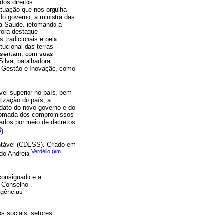
os direitos
atuação que nos orgulha
o governo; a ministra das
 da Saúde, retomando a
fora destaque
s tradicionais e pela
ucional das terras
presentam, com suas
Silva, batalhadora
a, Gestão e Inovação, como
vel superior no país, bem
ização do país, a
ndato do novo governo e do
retomada dos compromissos
iados por meio de decretos
3
).
ntável (CDESS). Criado em
Verdéllo (em
ndo Andreia
consignado e a
o Conselho
rgências
s sociais, setores