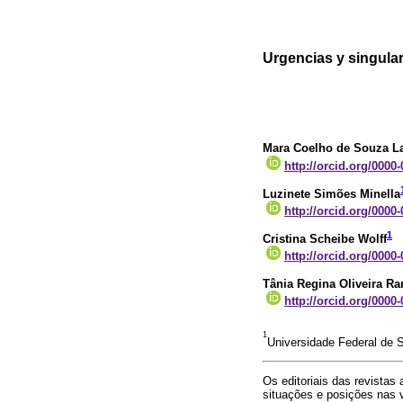
Urgencias y singula
Mara Coelho de Souza L
http://orcid.org/0000
Luzinete Simões Minella
http://orcid.org/0000
1
Cristina Scheibe Wolff
http://orcid.org/0000
Tânia Regina Oliveira R
http://orcid.org/0000
1
Universidade Federal de S
Os editoriais das revistas
situações e posições nas 