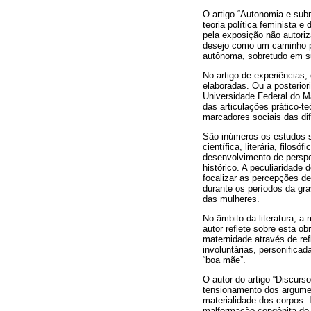
O artigo “Autonomia e sub
teoria política feminista e
pela exposição não autori
desejo como um caminho pa
autônoma, sobretudo em s
No artigo de experiências, 
elaboradas. Ou a posterior
Universidade Federal do Ma
das articulações prático-t
marcadores sociais das dif
São inúmeros os estudos s
científica, literária, filos
desenvolvimento de perspec
histórico. A peculiaridade 
focalizar as percepções d
durante os períodos da gra
das mulheres.
No âmbito da literatura, a 
autor reflete sobre esta o
maternidade através de re
involuntárias, personifica
“boa mãe”.
O autor do artigo “Discurs
tensionamento dos argument
materialidade dos corpos. 
malformação congênita do a