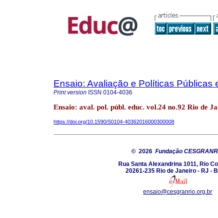
Ensaio: Avaliação e Políticas Pública
Print version
ISSN
0104-4036
Ensaio: aval. pol. públ. educ. vol.24 no.92 Rio de J
https://doi.org/10.1590/S0104-40362016000300008
© 2026
Fundação CESGRANR
Rua Santa Alexandrina 1011, Rio C
20261-235 Rio de Janeiro - RJ - B
ensaio@cesgranrio.org.br