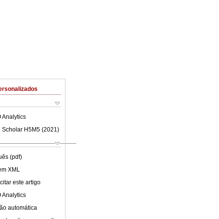
ersonalizados
 Analytics
 Scholar H5M5 (
2021
)
uês (pdf)
 em XML
itar este artigo
 Analytics
ão automática