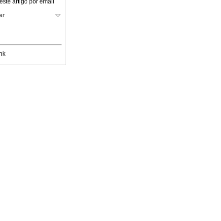
este artigo por email
ar
nk