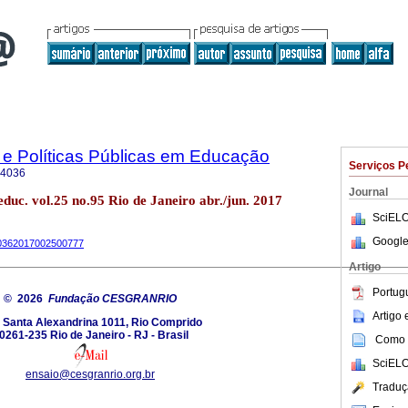
 e Políticas Públicas em Educação
Serviços P
-4036
Journal
 educ. vol.25 no.95 Rio de Janeiro abr./jun. 2017
SciELO
Google
-40362017002500777
Artigo
Portug
© 2026
Fundação CESGRANRIO
Artigo
 Santa Alexandrina 1011, Rio Comprido
0261-235 Rio de Janeiro - RJ - Brasil
Como c
SciELO
ensaio@cesgranrio.org.br
Traduç