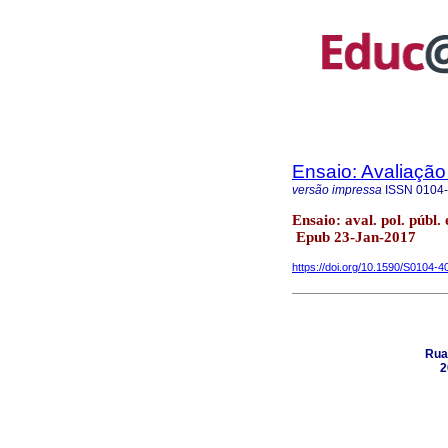
Ensaio: Avaliação
versão impressa
ISSN
0104
Ensaio: aval. pol. públ.
Epub 23-Jan-2017
https://doi.org/10.1590/S0104
Rua
2