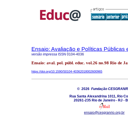
Ensaio: Avaliação e Políticas Pública
versão impressa
ISSN
0104-4036
Ensaio: aval. pol. públ. educ. vol.26 no.98 Rio de J
https://doi.org/10.1590/S0104-40362018002600965
© 2026
Fundação CESGRANR
Rua Santa Alexandrina 1011, Rio C
20261-235 Rio de Janeiro - RJ - B
ensaio@cesgranrio.org.br