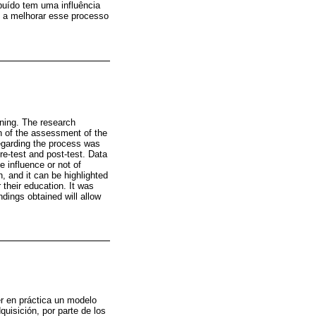
buído tem uma influência
 a melhorar esse processo
aining. The research
on of the assessment of the
regarding the process was
re-test and post-test. Data
e influence or not of
h, and it can be highlighted
 their education. It was
dings obtained will allow
r en práctica un modelo
uisición, por parte de los