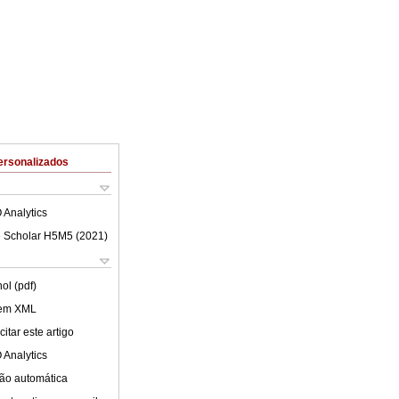
ersonalizados
 Analytics
 Scholar H5M5 (
2021
)
ol (pdf)
 em XML
itar este artigo
 Analytics
ão automática