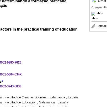
e determinando a formação práticade
Enviar 
ação
Compartilh
Mais
Mais
Permali
actors in the practical training of education
-0002-9985-7623
-0001-5304-534X
c
z
-0002-3743-5839
a , Facultad de Ciencias Sociales , Salamanca , España
a , Facultad de Educación , Salamanca , España