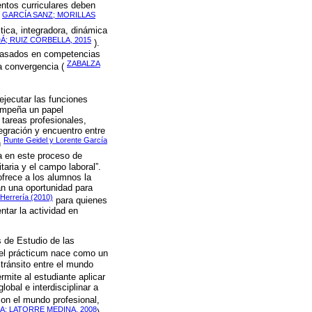
entos curriculares deben
GARCÍA SANZ; MORILLAS
(
tica, integradora, dinámica
; RUIZ CORBELLA, 2015
).
 basados en competencias
ZABALZA
la convergencia (
ejecutar las funciones
sempeña un papel
 tareas profesionales,
tegración y encuentro entre
Runte Geidel y Lorente García
n
ta en este proceso de
taria y el campo laboral”.
ofrece a los alumnos la
an una oportunidad para
Herrería (2010)
para quienes
ntar la actividad en
 de Estudio de las
 el prácticum nace como un
 tránsito entre el mundo
mite al estudiante aplicar
obal e interdisciplinar a
on el mundo profesional,
; LATORRE MEDINA, 2008