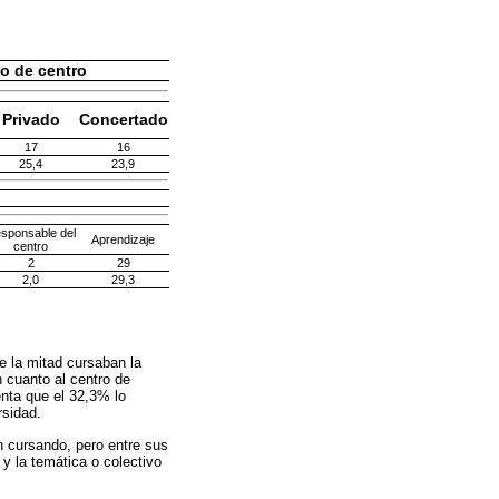
o de centro
Privado
Concertado
17
16
25,4
23,9
sponsable del
Aprendizaje
centro
2
29
2,0
29,3
e la mitad cursaban la
 cuanto al centro de
enta que el 32,3% lo
rsidad.
n cursando, pero entre sus
y la temática o colectivo