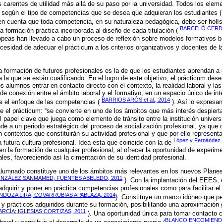
carentes de utilidad más allá de su paso por la universidad. Todos los elem
se según el tipo de competencias que se desea que adquieran los estudiantes 
en cuenta que toda competencia, en su naturaleza pedagógica, debe ser holís
BARCELÓ CERDÁ
na formación práctica incorporada al diseño de cada titulación (
ropeas han llevado a cabo un proceso de reflexión sobre modelos formativos
ecesidad de adecuar el prácticum a los criterios organizativos y docentes de 
la formación de futuros profesionales es la de que los estudiantes aprendan a 
ra la que se están cualificando. En el logro de este objetivo, el prácticum de
os alumnos entrar en contacto directo con el contexto, la realidad laboral y las
de conexión entre el ámbito laboral y el formativo, en un espacio único de in
BARRIOS ARÓS et al., 2014
sde el enfoque de las competencias (
). Así lo expresa
que el prácticum: “se convierte en uno de los ámbitos que más interés despier
 papel clave que juega como elemento de tránsito entre la institución universi
de a un periodo estratégico del proceso de socialización profesional, ya que 
 contextos que constituirán su actividad profesional y que por ello represent
López y Fernández 
a futura cultura profesional. Idea esta que coincide con la de
n la formación de cualquier profesional, al ofrecer la oportunidad de experime
ales, favoreciendo así la cimentación de su identidad profesional.
 alumnado constituye uno de los ámbitos más relevantes en los nuevos Planes
NZÁLEZ SANMAMED; FUENTES ABELEDO, 2011
). Con la implantación del EEES,
adquirir y poner en práctica competencias profesionales como para facilitar el
NDOZA LIRA; COVARRUBIAS APABLAZA, 2014
). Constituye un marco idóneo que per
y prácticos adquiridos durante su formación, posibilitando una aproximación gl
RCÍA; IGLESIAS CORTIZAS, 2011
). Una oportunidad única para tomar contacto c
BLANCO ENCOMIENDA