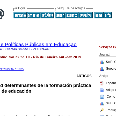
 e Políticas Públicas em Educação
Serviços P
-4036
versão On-line
ISSN
1809-4465
Journal
 educ. vol.27 no.105 Rio de Janeiro out./dez 2019
SciELO
Google
-40362019002701625
Artigo
ARTIGOS
Espanh
ad determinantes de la formación práctica
Artigo
s de educación
Como c
SciELO
Traduç