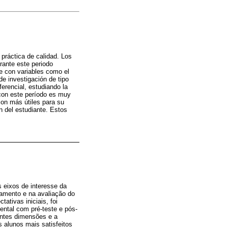
 práctica de calidad. Los
urante este periodo
te con variables como el
de investigación de tipo
ferencial, estudiando la
 con este período es muy
son más útiles para su
n del estudiante. Estos
s eixos de interesse da
namento e na avaliação do
ativas iniciais, foi
ntal com pré-teste e pós-
rentes dimensões e a
s alunos mais satisfeitos