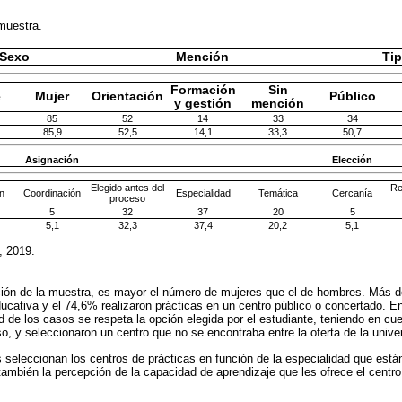
 muestra.
Sexo
Mención
Tip
Formación
Sin
e
Mujer
Orientación
Público
y gestión
mención
85
52
14
33
34
85,9
52,5
14,1
33,3
50,7
Asignación
Elección
Elegido antes del
Re
n
Coordinación
Especialidad
Temática
Cercanía
proceso
5
32
37
20
5
5,1
32,3
37,4
20,2
5,1
, 2019.
ción de la muestra, es mayor el número de mujeres que el de hombres. Más d
cativa y el 74,6% realizaron prácticas en un centro público o concertado. En
d de los casos se respeta la opción elegida por el estudiante, teniendo en cu
o, y seleccionaron un centro que no se encontraba entre la oferta de la unive
s seleccionan los centros de prácticas en función de la especialidad que está
también la percepción de la capacidad de aprendizaje que les ofrece el centro 