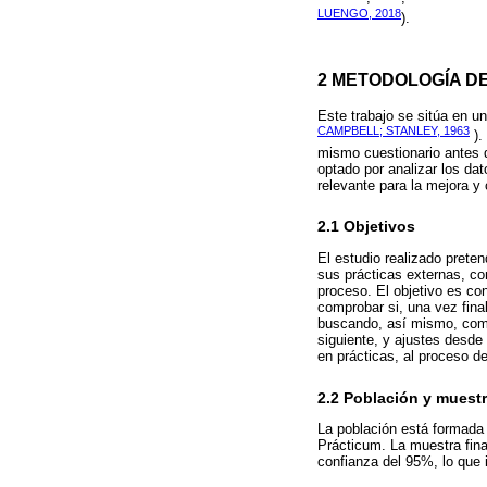
LUENGO, 2018
).
2 METODOLOGÍA DE
Este trabajo se sitúa en un
CAMPBELL; STANLEY, 1963
).
mismo cuestionario antes d
optado por analizar los da
relevante para la mejora y
2.1 Objetivos
El estudio realizado prete
sus prácticas externas, co
proceso. El objetivo es co
comprobar si, una vez fina
buscando, así mismo, compr
siguiente, y ajustes desde
en prácticas, al proceso de
2.2 Población y muest
La población está formada 
Prácticum. La muestra fina
confianza del 95%, lo que 