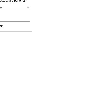
este artigo por email
ar
nk