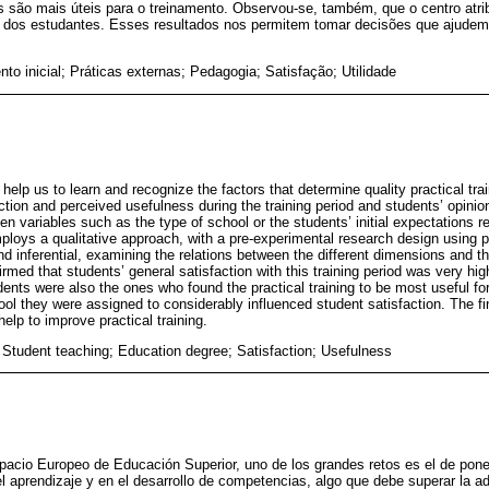
s são mais úteis para o treinamento. Observou-se, também, que o centro atri
o dos estudantes. Esses resultados nos permitem tomar decisões que ajudem
to inicial; Práticas externas; Pedagogia; Satisfação; Utilidade
o help us to learn and recognize the factors that determine quality practical tr
ction and perceived usefulness during the training period and students’ opini
en variables such as the type of school or the students’ initial expectations 
ploys a qualitative approach, with a pre-experimental research design using p
d inferential, examining the relations between the different dimensions and th
irmed that students’ general satisfaction with this training period was very hig
dents were also the ones who found the practical training to be most useful for
ol they were assigned to considerably influenced student satisfaction. The fin
elp to improve practical training.
ng; Student teaching; Education degree; Satisfaction; Usefulness
pacio Europeo de Educación Superior, uno de los grandes retos es el de pone
 aprendizaje y en el desarrollo de competencias, algo que debe superar la adq