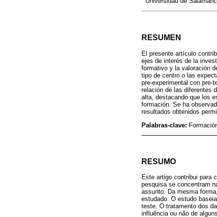
Universidad de Salamanc
RESUMEN
El presente artículo contr
ejes de interés de la inves
formativo y la valoración 
tipo de centro o las expect
pre-experimental con pre-te
relación de las diferentes
alta, destacando que los e
formación. Se ha observado
resultados obtenidos permi
Palabras-clave:
Formación 
RESUMO
Este artigo contribui para
pesquisa se concentram na 
assunto. Da mesma forma, o
estudado. O estudo baseia
teste. O tratamento dos da
influência ou não de algun