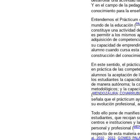
desarrollar una actividad la
Y en el campo de la pedago
conocimiento para la ense
Entendemos el Prácticum e
PA
mundo de la educación (
constituye una actividad d
es permitir a los mismos a
adquisición de competencia
su capacidad de emprendi
alumno cuando cursa esta m
construcción del conocimie
En este sentido, el prácti
en práctica de las compete
alumnos la aceptación de l
los estudiantes la capaci
de manera autónoma; la c
metodológicos; y la capac
MENDOZA LIRA; COVARRUBIA
(
señala que el prácticum ay
su evolución profesional, 
Todo ello pone de manifies
estudiantes, que recojan su
centros e instituciones y l
MEN
personal y profesional (
respecto de esta materia e
al., 2010
2012
GOMES; PALA
;
;