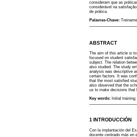
consideram que as prática
considerável na satisfaçã
de prática.
Palavras-Chave:
Treinamen
ABSTRACT
The aim of this article is t
focused on student satisfa
subject. The relation betwe
also studied. The study em
analysis was descriptive an
certain factors. It was conf
that the most satisfied stu
also observed that the scho
us to make decisions that h
Key words:
Initial traini
1 INTRODUCCIÓN
Con la implantación del Es
docente centrado más en el