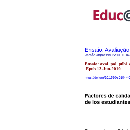
Ensaio: Avaliação
versão impressa
ISSN
0104
Ensaio: aval. pol. públ.
Epub 13-Jun-2019
https://doi.org/10.1590/s0104
Factores de calid
de los estudiante