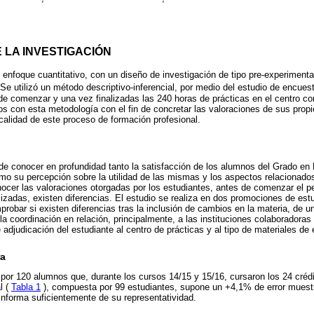
 LA INVESTIGACIÓN
 enfoque cuantitativo, con un diseño de investigación de tipo pre-experimental
 Se utilizó un método descriptivo-inferencial, por medio del estudio de encuest
e comenzar y una vez finalizadas las 240 horas de prácticas en el centro co
tos con esta metodología con el fin de concretar las valoraciones de sus propi
 calidad de este proceso de formación profesional.
nde conocer en profundidad tanto la satisfacción de los alumnos del Grado en
mo su percepción sobre la utilidad de las mismas y los aspectos relacionado
nocer las valoraciones otorgadas por los estudiantes, antes de comenzar el pe
lizadas, existen diferencias. El estudio se realiza en dos promociones de est
obar si existen diferencias tras la inclusión de cambios en la materia, de 
 la coordinación en relación, principalmente, a las instituciones colaboradora
 adjudicación del estudiante al centro de prácticas y al tipo de materiales de
ra
por 120 alumnos que, durante los cursos 14/15 y 15/16, cursaron los 24 crédi
l (
Tabla 1
), compuesta por 99 estudiantes, supone un +4,1% de error muestr
informa suficientemente de su representatividad.