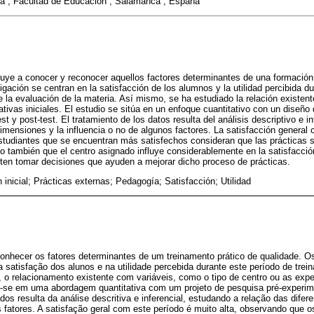
a , Facultad de Educación , Salamanca , España
ibuye a conocer y reconocer aquellos factores determinantes de una formación
tigación se centran en la satisfacción de los alumnos y la utilidad percibida d
de la evaluación de la materia. Así mismo, se ha estudiado la relación existen
ativas iniciales. El estudio se sitúa en un enfoque cuantitativo con un diseño 
st y post-test. El tratamiento de los datos resulta del análisis descriptivo e in
 dimensiones y la influencia o no de algunos factores. La satisfacción general
studiantes que se encuentran más satisfechos consideran que las prácticas 
 también que el centro asignado influye considerablemente en la satisfacció
ten tomar decisiones que ayuden a mejorar dicho proceso de prácticas.
inicial; Prácticas externas; Pedagogía; Satisfacción; Utilidad
 conhecer os fatores determinantes de um treinamento prático de qualidade. O
satisfação dos alunos e na utilidade percebida durante este período de trei
 relacionamento existente com variáveis, como o tipo de centro ou as expect
-se em uma abordagem quantitativa com um projeto de pesquisa pré-experime
dos resulta da análise descritiva e inferencial, estudando a relação das dife
s fatores. A satisfação geral com este período é muito alta, observando que o