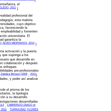
).
 enseñanza, el
LEDO, 2011
).
alidad profesional del
edagogía, esta materia
versidades, cuyo objetivo
ca, favoreciendo la
u empleabilidad y fomenten
ción universitaria. El
ad garantiza la
; ALVES MEIRINHOS, 2014
).
ena activación y la puesta
 y que suponga a los
esario que desarrolle en
en colaboración y después
tos enfoques
ilidades pre-profesionales
Zabalza Beraza (2009
2011
,
;
)
ades, y poder así analizar
sde el prisma de los
itarios, la tipología
ción a su desarrollo
vestigaciones desarrolladas
013
CABRERIZO DIAGO et
;
 2011
TURRA DÍAZ; FLORES
;