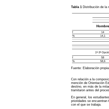
Tabla 1
Distribución de la
Hombr
f
14
%
14,1
1ª-3ª Opció
f
58
%
58,6
Fuente: Elaboración propia
Con relación a la composi
mención de Orientación Edu
destino, en más de la mita
tramitaron antes del proces
En general, los estudiante
prioridades se encuentran 
con el que se trabaja.