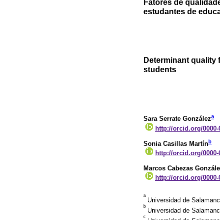
Fatores de qualidad
estudantes de educ
Determinant quality f
students
a
Sara Serrate González
http://orcid.org/0000
b
Sonia Casillas Martín
http://orcid.org/0000
Marcos Cabezas Gonzále
http://orcid.org/0000
a
Universidad de Salamanc
b
Universidad de Salamanc
c