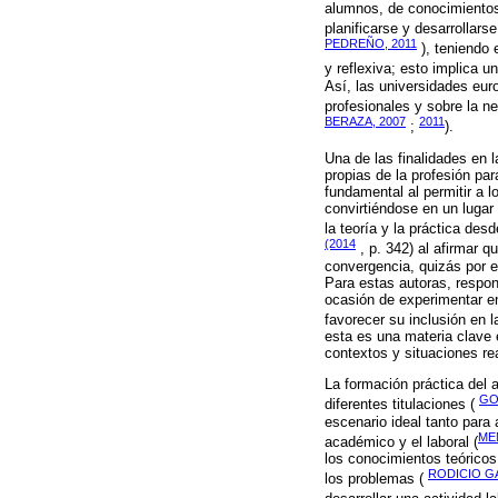
alumnos, de conocimientos 
planificarse y desarrollar
PEDREÑO, 2011
), teniendo 
y reflexiva; esto implica u
Así, las universidades eu
profesionales y sobre la n
BERAZA, 2007
2011
;
).
Una de las finalidades en 
propias de la profesión pa
fundamental al permitir a l
convirtiéndose en un lugar 
la teoría y la práctica de
(2014
, p. 342) al afirmar 
convergencia, quizás por el
Para estas autoras, respon
ocasión de experimentar en
favorecer su inclusión en l
esta es una materia clave e
contextos y situaciones re
La formación práctica del
GO
diferentes titulaciones (
escenario ideal tanto para 
ME
académico y el laboral (
los conocimientos teóricos 
RODICIO GA
los problemas (