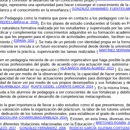
boral y contribuir al desarrollo de un conocimiento propio (
gía, representa una oportunidad para hacer converger el conocimiento de la
GONZÁLEZ SANMAMED; FUENTES ABE
ñanza y el conocimiento en la enseñanza (
n Pedagogía como la materia que pone en contacto a los pedagogos con la re
REDES LABRA et al., 2016
). En los planes de estudio conducentes al Grado en P
e naturaleza formativa realizada por los estudiantes y supervisada por las uni
plicar y complementar los conocimientos adquiridos en su formación académi
s que les preparen para el ejercicio de actividades profesionales, faciliten s
ESPAÑA, 2011
miento (
). Se trata de un periodo con identidad propia en la forma
ateria se vincula a un futuro escenario profesional desde donde la universid
MARTÍNEZ SERRANO
nto sobre la práctica, supervisando las tareas realizadas (
cum en pedagogía necesita de un contexto organizativo que haga posible la pl
ncias profesionales del grado, de acuerdo con una actuación real, autónoma
VILÁ BAÑOS; ANEAS ÁLVAREZ, 2013
a responsabilidad en su ejecución (
). Es nec
dad de
ver
por medio de la observación directa; la capacidad de
hacer
primero 
apacidad de
ver hacer
las actuaciones profesionales para distinguir los distin
idad de
hacer ver
por medio de sus propios desempeños y sus fortalezas y deb
S APABLAZA, 2014
RUNTE GEIDEL; LORENTE GARCÍA, 2014
;
). En la misma línea
uda a los alumnos de pedagogía a ser conscientes de sus fortalezas y debilid
además de potenciar el desarrollo de competencias metacognitivas.
to la gran importancia de llevar a cabo estudios como el que presentamos, de
 valoración sobre la organización del prácticum, la labor de los tutores univers
a dedicación de los tutores profesionales, para establecer el grado de contribu
DOZA LIRA; COVARRUBIAS APABLAZA, 2014
). Existen, en esta línea, diversas in
BRETONES ROMÁN, 2
n diferentes titulaciones relacionadas con la Educación (
ZZO, 2017
GONZÁLEZ FERNÁNDEZ, 2006
RODICIO GARCÍA; IGLESIAS CORTIZAS,
;
;