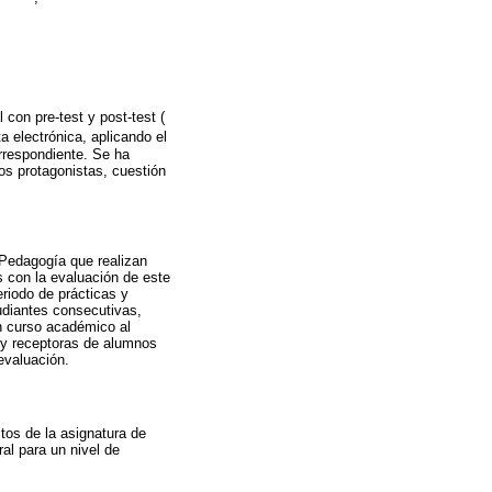
 con pre-test y post-test (
a electrónica, aplicando el
rrespondiente. Se ha
os protagonistas, cuestión
 Pedagogía que realizan
s con la evaluación de este
riodo de prácticas y
udiantes consecutivas,
un curso académico al
s y receptoras de alumnos
 evaluación.
tos de la asignatura de
al para un nivel de