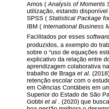
Amos (
Analysis of Moments S
utilização, estando disponív
SPSS (
Statistical Package fo
IBM (
International Business
Facilitados por esses
softwar
produzidos, a exemplo do tra
sobre o “uso de equações est
explicativo da relação entre d
aprendizagem colaborativa na
trabalho de Braga
et al.
(2018)
retenção escolar com o estud
em Ciências Contábeis em uma
Superior do Estado de São P
Gobbi
et al
. (2020) que busca
boa gestão melhora o desem