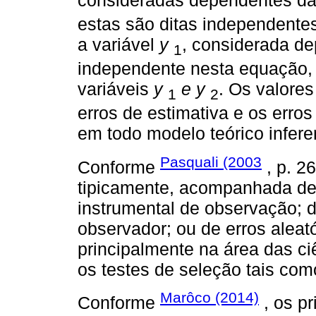
consideradas dependentes da
estas são ditas independentes
a variável
y
, considerada de
1
independente nesta equação,
variáveis
y
e y
. Os valore
1
2
erros de estimativa e os erro
em todo modelo teórico inferen
Pasquali (2003
Conforme
, p. 2
tipicamente, acompanhada de 
instrumental de observação; d
observador; ou de erros aleató
principalmente na área das c
os testes de seleção tais com
Marôco (2014)
Conforme
, os p