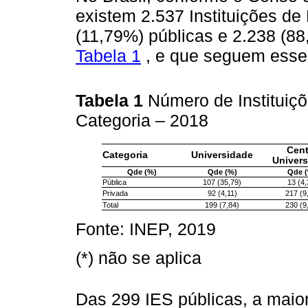
existem 2.537 Instituições de
(11,79%) públicas e 2.238 (88
Tabela 1
, e que seguem esse
Tabela 1
Número de Instituiçõ
Categoria – 2018
Cent
Categoria
Universidade
Univers
Qde (%)
Qde (%)
Qde 
Pública
107 (35,79)
13 (4,
Privada
92 (4,11)
217 (9
Total
199 (7,84)
230 (9
Fonte: INEP, 2019
(*) não se aplica
Das 299 IES públicas, a maio