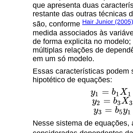
que apresenta duas caracterís
restante das outras técnicas 
Hair Junior (2005
são, conforme
medida associados às variáv
de forma explicita no modelo;
múltiplas relações de dependê
em um só modelo.
Essas características podem 
hipotético de equações:
=
y
b
X
1
1
1
y
1
=
b
1
X
1
+
b
2
X
2
+
ε
1
=
y
b
X
2
3
3
y
2
=
b
3
X
3
+
b
4
y
1
+
ε
2
=
y
b
y
3
5
1
y
3
=
b
5
y
1
+
b
6
y
2
+
ε
3
Nesse sistema de equações, 