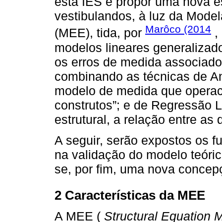
esta IES e propor uma nova es
vestibulandos, à luz da Mode
Marôco (2014
(MEE), tida, por
,
modelos lineares generalizado
os erros de medida associados
combinando as técnicas de Aná
modelo de medida que operaci
construtos”; e de Regressão L
estrutural, a relação entre as 
A seguir, serão expostos os 
na validação do modelo teóric
se, por fim, uma nova conce
2 Características da MEE
A MEE (
Structural Equation 