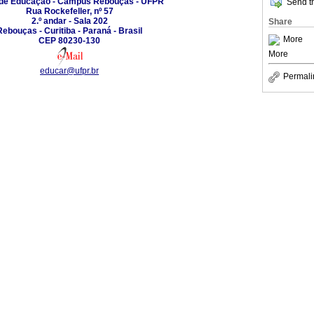
 de Educação - Campus Rebouças - UFPR
Send th
Rua Rockefeller, nº 57
2.º andar - Sala 202
Share
Rebouças - Curitiba - Paraná - Brasil
More
CEP 80230-130
More
educar@ufpr.br
Permali