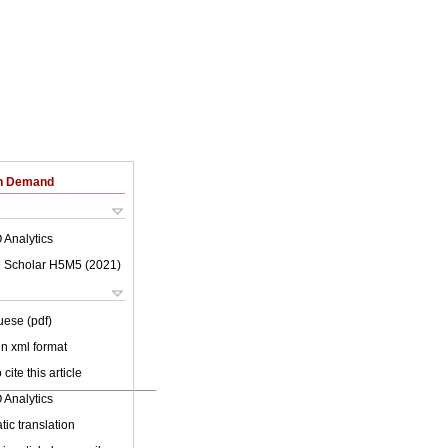
on Demand
 Analytics
 Scholar H5M5 (
2021
)
uese (pdf)
 in xml format
cite this article
 Analytics
ic translation