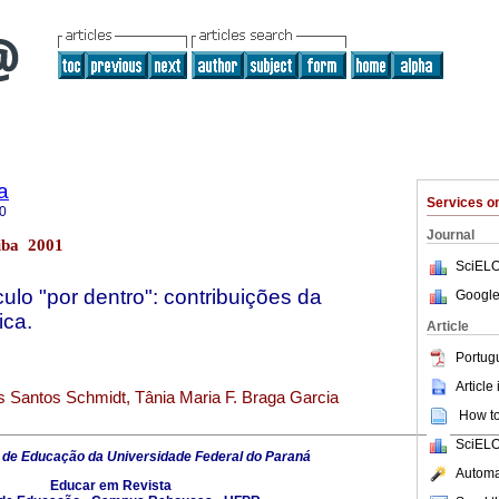
a
Services 
0
Journal
tiba 2001
SciELO
culo "por dentro": contribuições da
Google
ica.
Article
Portug
Article
s Santos Schmidt, Tânia Maria F. Braga Garcia
How to 
SciELO
 de Educação da Universidade Federal do Paraná
Automat
Educar em Revista