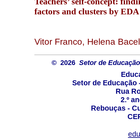
Teachers’ self-concept: find
factors and clusters by EDA
Vitor Franco, Helena Bacel
© 2026
Setor de Educação
Educa
Setor de Educação
Rua Roc
2.º a
Rebouças - Cur
CEP
edu