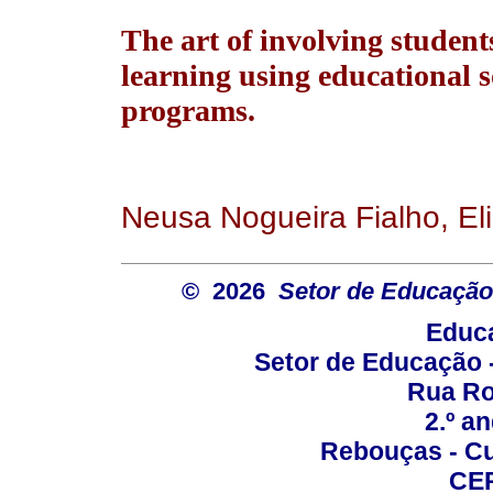
The art of involving students
learning using educational 
programs.
Neusa Nogueira Fialho, El
© 2026
Setor de Educação
Educa
Setor de Educação
Rua Roc
2.º a
Rebouças - Cur
CEP