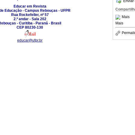
Enviar 
Educar em Revista
Compartilh
 de Educação - Campus Rebouças - UFPR
Rua Rockefeller, nº 57
Mais
2.º andar - Sala 202
Mais
Rebouças - Curitiba - Paraná - Brasil
CEP 80230-130
Permali
educar@ufpr.br