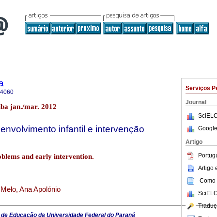
a
Serviços P
-4060
Journal
iba jan./mar. 2012
SciELO
nvolvimento infantil e intervenção
Google
Artigo
Portug
blems and early intervention.
Artigo
Como c
 Melo, Ana Apolónio
SciELO
Traduç
 de Educação da Universidade Federal do Paraná