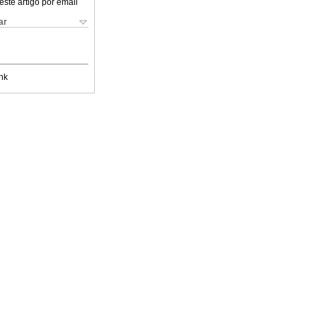
este artigo por email
ar
nk