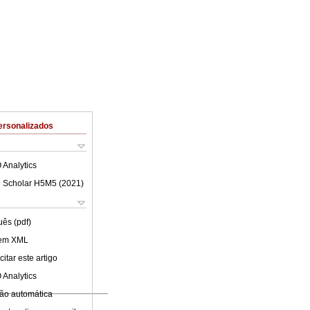
ersonalizados
 Analytics
 Scholar H5M5 (
2021
)
uês (pdf)
 em XML
itar este artigo
 Analytics
ão automática