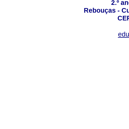
2.º a
Rebouças - Cur
CEP
edu