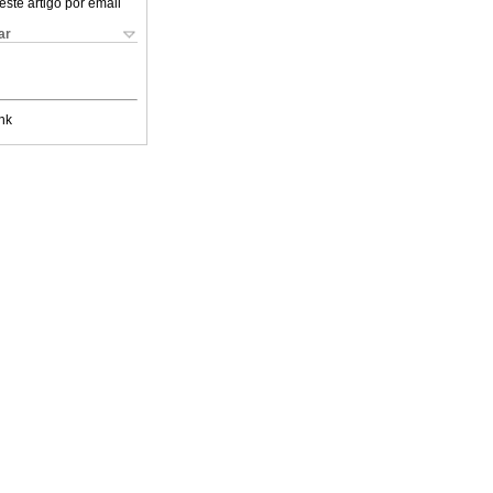
este artigo por email
ar
nk