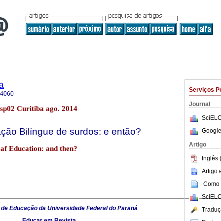
a
Serviços P
-4060
Journal
sp02 Curitiba ago. 2014
SciELO
ção Bilíngue de surdos: e então?
Google
Artigo
eaf Education: and then?
Inglês 
Artigo
Como c
SciELO
 de Educação da Universidade Federal do Paraná
Traduç
Educar em Revista