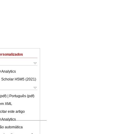
ersonalizados
 Analytics
 Scholar H5M5 (
2021
)
(pdf)
| Português (pdf)
 em XML
itar este artigo
 Analytics
ão automática