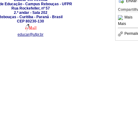
Enviar 
 de Educação - Campus Rebouças - UFPR
Rua Rockefeller, nº 57
Compartilh
2.º andar - Sala 202
Rebouças - Curitiba - Paraná - Brasil
Mais
CEP 80230-130
Mais
Permali
educar@ufpr.br