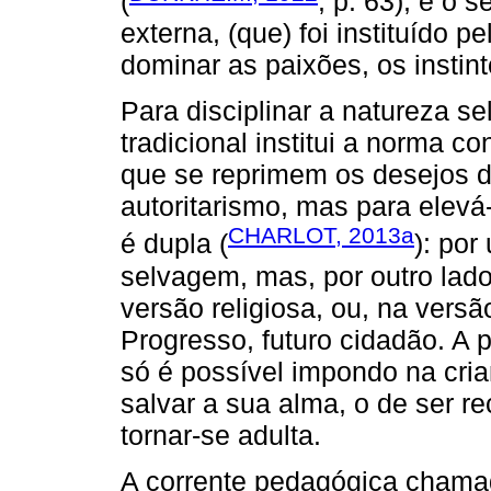
(
, p. 63); é o 
externa, (que) foi instituído 
dominar as paixões, os instint
Para disciplinar a natureza s
tradicional institui a norma c
que se reprimem os desejos d
autoritarismo, mas para elevá-
CHARLOT, 2013a
é dupla (
): por
selvagem, mas, por outro lad
versão religiosa, ou, na vers
Progresso, futuro cidadão. A
só é possível impondo na cria
salvar a sua alma, o de ser r
tornar-se adulta.
A corrente pedagógica chama