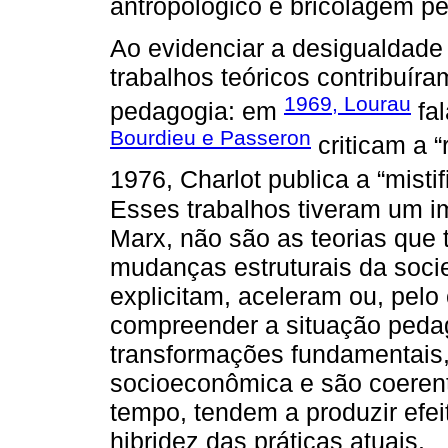
antropológico e bricolagem p
Ao evidenciar a desigualdade 
trabalhos teóricos contribuír
1969, Lourau
pedagogia: em
fal
Bourdieu e Passeron
criticam a 
1976, Charlot publica a “misti
Esses trabalhos tiveram um 
Marx, não são as teorias que 
mudanças estruturais da soci
explicitam, aceleram ou, pelo
compreender a situação pedag
transformações fundamentais
socioeconômica e são coeren
tempo, tendem a produzir efei
hibridez das práticas atuais.