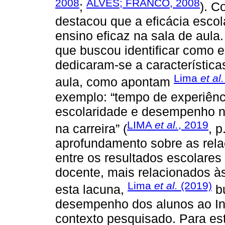
2008
ALVES; FRANCO, 2008
;
). C
destacou que a eficácia esco
ensino eficaz na sala de aula
que buscou identificar como e
dedicaram-se a característica
Lima
et al.
aula, como apontam
exemplo: “tempo de experiênci
escolaridade e desempenho no
LIMA
et al.
, 2019
na carreira” (
, 
aprofundamento sobre as rel
entre os resultados escolares 
docente, mais relacionados às
Lima
et al.
(2019)
esta lacuna,
bu
desempenho dos alunos ao In
contexto pesquisado. Para es