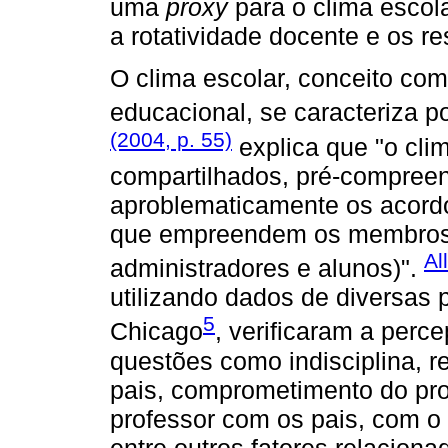
uma
proxy
para o clima escola
a rotatividade docente e os r
O clima escolar, conceito co
educacional, se caracteriza p
(2004, p. 55)
explica que "o clim
compartilhados, pré-compree
aproblematicamente os acordo
que empreendem os membros 
Al
administradores e alunos)".
utilizando dados de diversas
5
Chicago
, verificaram a perc
questões como indisciplina, r
pais, comprometimento do pro
professor com os pais, com o 
entre outros fatores relacion