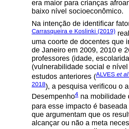
era maior para crianças afroam
baixo nível socioeconômico.
Na intenção de identificar fat
Carrasqueira e Koslinki (2019)
rea
uma coorte de docentes que i
de Janeiro em 2009, 2010 e 2
professores (idade, escolarid
(vulnerabilidade social e nív
ALVES
et al
estudos anteriores (
2018
), a pesquisa verificou o
4
Desempenho
na mobilidade d
para esse impacto é baseada
que argumentam que os result
alcançar ou não a meta neces