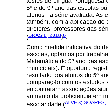
testes de Língua Portuguesa 
5º e do 9º ano das escolas pú
alunos na série avaliada. As 
também, com a aplicação de qu
diretores, professores das sé
BRASIL, 2018
6
(
)
.
Como medida indicativa do 
escolas, optamos por trabalh
Matemática do 5º ano das esco
municipais). É oportuno regist
resultado dos alunos do 5º ano
comparação com os estudos a
encontraram associações signi
aumento da proficiência em 
ALVES; SOARES, 
escolaridade (