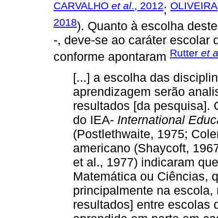
CARVALHO
et al
., 2012
OLIVEIRA
;
2018
). Quanto à escolha dest
-, deve-se ao caráter escolar
Rutter
et a
conforme apontaram
[...] a escolha das discipl
aprendizagem serão analis
resultados [da pesquisa]
do IEA-
International Edu
(Postlethwaite, 1975; Col
americano (Shaycoft, 1967)
et al., 1977) indicaram qu
Matemática ou Ciências, 
principalmente na escola,
resultados] entre escolas 