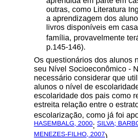
aprendida em parte em ca
outras, como Literatura I
a aprendizagem dos alunos
livros disponíveis em ca
família, provavelmente terá
p.145-146).
Os questionários dos alunos 
seu Nível Socioeconômico - N
necessário considerar que ut
alunos o nível de escolaridade
escolaridade dos pais como r
estreita relação entre o estra
escolarização, como já foi ap
HASEMBALG, 2000
SILVA; BARB
;
MENEZES-FILHO, 2007
).