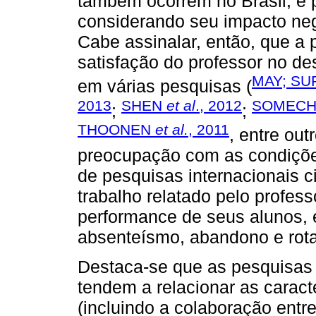
também ocorrem no Brasil, e 
considerando seu impacto neg
Cabe assinalar, então, que a
satisfação do professor no d
MAY; SU
em várias pesquisas (
2013
SHEN
et al
., 2012
SOMECH,
;
;
THOONEN
et al.
, 2011
, entre out
preocupação com as condições
de pesquisas internacionais ci
trabalho relatado pelo profes
performance de seus alunos, e
absenteísmo, abandono e rota
Destaca-se que as pesquisas 
tendem a relacionar as caract
(incluindo a colaboração entre