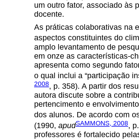
um outro fator, associado às p
docente.
As práticas colaborativas na 
aspectos constituintes do cli
amplo levantamento de pesquis
em onze as características-ch
apresenta como segundo fator 
o qual inclui a “participação i
2008
, p. 358). A partir dos re
autora discute sobre a contri
pertencimento e envolviment
dos alunos. De acordo com o
SAMMONS, 2008
(1990,
apud
, p
professores é fortalecido pela