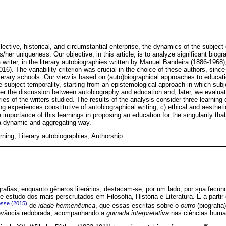
lective, historical, and circumstantial enterprise, the dynamics of the subject
is/her uniqueness. Our objective, in this article, is to analyze significant biogr
writer, in the literary autobiographies written by Manuel Bandeira (1886-1968)
016). The variability criterion was crucial in the choice of these authors, sinc
iterary schools. Our view is based on (auto)biographical approaches to educati
e subject temporality, starting from an epistemological approach in which subjec
ider the discussion between autobiography and education and, later, we evaluat
ries of the writers studied. The results of the analysis consider three learning 
ning experiences constitutive of autobiographical writing; c) ethical and aestheti
importance of this learnings in proposing an education for the singularity th
n a dynamic and aggregating way.
ning; Literary autobiographies; Authorship
grafias, enquanto gêneros literários, destacam-se, por um lado, por sua fecun
de estudo dos mais perscrutados em Filosofia, História e Literatura. É a part
sse (2015)
de
idade hermenêutica
, que essas escritas sobre o
outro
(biografia
levância redobrada, acompanhando a
guinada interpretativa
nas ciências human