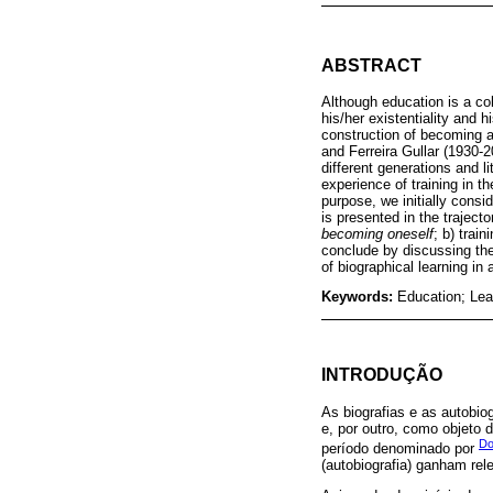
ABSTRACT
Although education is a col
his/her existentiality and h
construction of becoming a 
and Ferreira Gullar (1930-2
different generations and l
experience of training in th
purpose, we initially cons
is presented in the trajecto
becoming oneself
; b) trai
conclude by discussing the 
of biographical learning i
Keywords:
Education; Lear
INTRODUÇÃO
As biografias e as autobio
e, por outro, como objeto 
Do
período denominado por
(autobiografia) ganham re