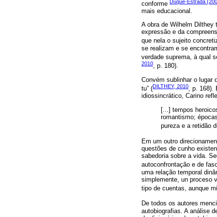
Duque-Estrada (20
conforme
mais educacional.
A obra de Wilhelm Dilthey 
expressão e da compreensã
que nela o sujeito concreti
se realizam e se encontram
verdade suprema, à qual s
2010
, p. 180).
Convém sublinhar o lugar 
DILTHEY, 2010
tu” (
, p. 168)
idiossincrático, Carino re
[...] tempos heroic
romantismo; épocas 
pureza e a retidão 
Em um outro direcionament
questões de cunho existenc
sabedoria sobre a vida. Seg
autoconfrontação e de fas
uma relação temporal dinâm
simplemente, un proceso ver
tipo de cuentas, aunque mi
De todos os autores menc
autobiografias. A análise 