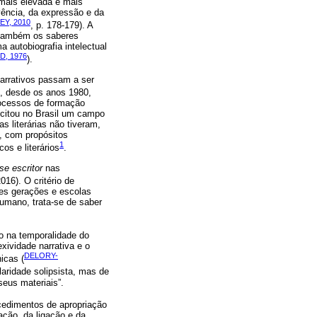
 mais elevada e mais
vência, da expressão e da
EY, 2010
, p. 178-179). A
do também os saberes
 autobiografia intelectual
D, 1976
).
narrativos passam a ser
o, desde os anos 1980,
rocessos de formação
scitou no Brasil um campo
s literárias não tiveram,
, com propósitos
1
os e literários
.
-se escritor
nas
016). O critério de
tes gerações e escolas
humano, trata-se de saber
o na temporalidade do
exividade narrativa e o
DELORY-
icas (
aridade solipsista, mas de
seus materiais”.
ocedimentos de apropriação
ação, da ligação e da