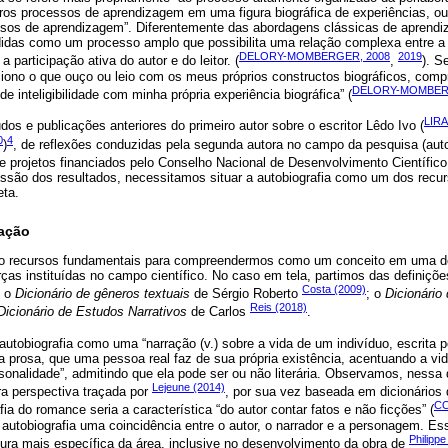
iros processos de aprendizagem em uma figura biográfica de experiências, 
sos de aprendizagem”. Diferentemente das abordagens clássicas de aprendiz
didas como um processo amplo que possibilita uma relação complexa entre a 
DELORY-MOMBERGER, 2008
2019
a participação ativa do autor e do leitor. (
,
). S
aciono o que ouço ou leio com os meus próprios constructos biográficos, com
DELORY-MOMBER
e inteligibilidade com minha própria experiência biográfica” (
LIRA
dos e publicações anteriores do primeiro autor sobre o escritor Lêdo Ivo (
0
4
)
, de reflexões conduzidas pela segunda autora no campo da pesquisa (auto)
e projetos financiados pelo Conselho Nacional de Desenvolvimento Científic
ussão dos resultados, necessitamos situar a autobiografia como um dos recu
eta.
cação
são recursos fundamentais para compreendermos como um conceito em uma d
ças instituídas no campo científico. No caso em tela, partimos das definiçõ
Costa (2009)
: o
Dicionário de gêneros textuais
de Sérgio Roberto
; o
Dicionário
Reis (2018)
Dicionário de Estudos Narrativos
de Carlos
.
a autobiografia como uma “narração (v.) sobre a vida de um indivíduo, escrita p
 prosa, que uma pessoa real faz de sua própria existência, acentuando a vida 
rsonalidade”, admitindo que ela pode ser ou não literária. Observamos, nessa
Lejeune (2014)
a perspectiva traçada por
, por sua vez baseada em dicionários 
CO
fia do romance seria a característica “do autor contar fatos e não ficções” (
autobiografia uma coincidência entre o autor, o narrador e a personagem. Ess
Philipp
tura mais específica da área, inclusive no desenvolvimento da obra de