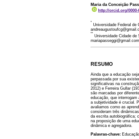
Maria da Conceição Pass
http://orcid.org/0000
*
Universidade Federal de 
andreaugustoufcg@gmail.
**
Universidade Cidade de S
mariapasseggi@gmail.co
RESUMO
Ainda que a educação seja
perpassada por sua existen
significativas na construçã
2012) e Ferreira Gullar (19
são marcadas por diferent
educação, que interrogam 
a subjetividade é crucial.
avaliamos como as aprendi
consideram três dinâmica
da escrita autobiográfica;
na proposição de uma educ
dinâmica e agregadora.
Palavras-chave:
Educação;