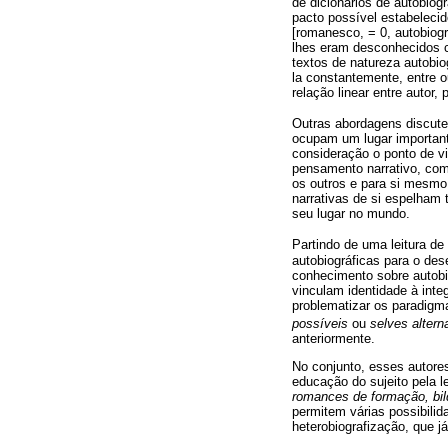
de dicionários de autobio
pacto possível estabelecid
[romanesco, = 0, autobiogr
lhes eram desconhecidos c
textos de natureza autobiog
la constantemente, entre o
relação linear entre autor
Outras abordagens discut
ocupam um lugar importante
consideração o ponto de vi
pensamento narrativo, com
os outros e para si mesm
narrativas de si espelham
seu lugar no mundo.
Partindo de uma leitura de
autobiográficas para o de
conhecimento sobre autobi
vinculam identidade à inte
problematizar os paradigm
possíveis
ou
selves altern
anteriormente.
No conjunto, esses autore
educação do sujeito pela l
romances de formação, bi
permitem várias possibilid
heterobiografização, que j