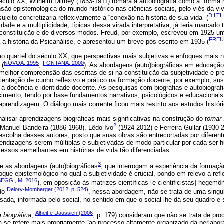
 século XX, Wilhelm Dilthey (1833-1911) tomará a autobiografia como a “forma
nsão epistemológica do mundo histórico nas ciências sociais, pelo viés da vi
DILTH
ujeito concretizaria reflexivamente a “conexão na história de sua vida” (
idade e a multiplicidade, típicas dessa virada interpretativa, já teria marca
constituição e de diversos modos. Freud, por exemplo, escreveu em 1925 uma
FREU
ra a história da Psicanálise, e apresentou um breve pós-escrito em 1935 (
mo quartel do século XX, que perspectivas mais subjetivas e enfoques mais 
NÓVOA, 1995
FONTANA, 2000
 (
;
). As abordagens (auto)biográficas em educaçã
melhor compreensão das escritas de si na constituição da subjetividade e p
rientação de cunho reflexivo e prático na formação docente, por exemplo, su
e a docência e identidade docente. As pesquisas com biografias e autobiografia
imento, tendo por base fundamentos narrativos, psicológicos e educacionais
aprendizagem. O diálogo mais corrente ficou mais restrito aos estudos históric
analisar aprendizagens biográficas mais significativas na construção do
tornar
2
de Manuel Bandeira (1886-1968), Lêdo Ivo
(1924-2012) e Ferreira Gullar (1930-2
na escolha desses autores, posto que suas obras são entrecortadas por diferen
prendizagens serem múltiplas e subjetivadas de modo particular por cada ser 
essos semelhantes em histórias de vida tão diferenciadas.
3
 as abordagens (auto)biográficas
, que interrogam a experiência da formaçã
oque epistemológico no qual a subjetividade é crucial, pondo em relevo a refl
EGGI, M. 2016
), em oposição às matrizes científicas [e cientificistas] hegemôn
Delory-Momberger (2012, p. 524)
ndo
, nessa abordagem, não se trata de uma singul
sada, informada pelo social, no sentido em que o social lhe dá seu quadro e 
Alheit e Daussien (2006
 biográfica
,
, p. 179) consideram que não se trata de pr
a se refere mais propriamente “ao processo altamente organizado da perlabor