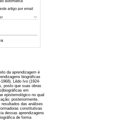
ão automática
este artigo por email
ar
nk
eito da aprendizagem é
prendizagens biográficas
6-1968), Lêdo Ivo (1924-
es, posto que suas obras
o)biográficas em
ue epistemológico no qual
ucação; posteriormente,
 resultados das análises
 formadoras constitutivas
ncia dessas aprendizagens
ográfica de forma