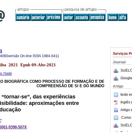
a
Serviços P
-4060
versão On-line
ISSN
1984-0411
Journal
itiba 2021 Epub 09-Abr-2021
SciELO
60.75688
Google
SÃO BIOGRÁFICA COMO PROCESSO DE FORMAÇÃO E DE
COMPREENSÃO DE SI E DO MUNDO
Artigo
texto 
“tornar-se”, das experiências
isibilidade: aproximações entre
Inglês 
educação
Artigo
Como c
*
a
SciELO
-0001-9398-507X