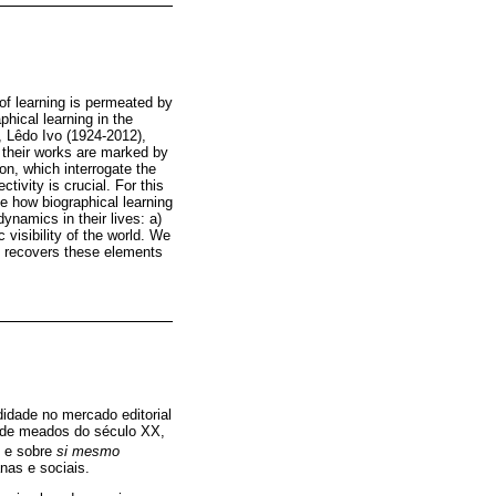
 of learning is permeated by
aphical learning in the
, Lêdo Ivo (1924-2012),
e their works are marked by
on, which interrogate the
tivity is crucial. For this
e how biographical learning
dynamics in their lives: a)
c visibility of the world. We
at recovers these elements
didade no mercado editorial
ir de meados do século XX,
) e sobre
si mesmo
as e sociais.