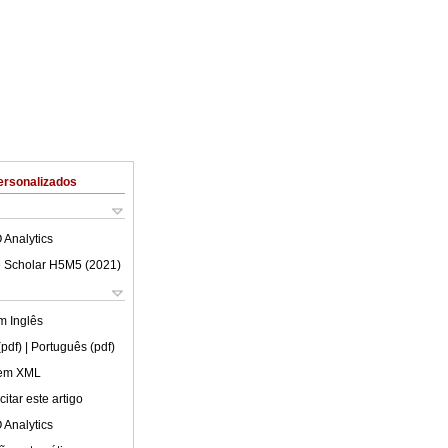
ersonalizados
 Analytics
 Scholar H5M5 (
2021
)
em
Inglês
(pdf)
| Português (pdf)
 em XML
itar este artigo
 Analytics