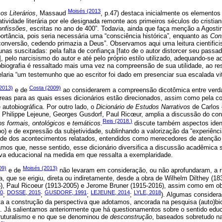
Moisés (2013
os Literários
, Massaud
, p.47) destaca inicialmente os elementos 
atividade literária por ele designada remonte aos primeiros séculos do cristi
nfissões
, escritas no ano de 400”. Todavia, ainda que faça menção a Agost
rtância, pois seria necessária uma “consciência histórica”, enquanto as
Con
onversão, cedendo primazia a Deus”. Observamos aqui uma leitura cientificis
unas suscitadas: pela falta de confiança [fato de o autor distorcer seu passa
], pelo narcisismo do autor e até pelo próprio estilo utilizado, adequando-se
biografia é ressaltado mais uma vez na compreensão de sua utilidade, ao rest
laria “um testemunho que ao escritor foi dado em presenciar sua escalada vit
2013)
Costa (2009)
e de
ao considerarem a compreensão dicotômica entre verda
eas para as quais esses dicionários estão direcionados, assim como pela 
e autobiográfica. Por outro lado, o
Dicionário de Estudos Narrativos
de Carlos
, Philippe Lejeune, Georges Gusdorf, Paul Ricœur, amplia a discussão do conc
Reis (2018
.
)
s formais, ontológicos
e
temáticos.
discute também aspectos identi
po) e de expressão da subjetividade, sublinhando a valorização da “experiên
e dos acontecimentos relatados, entendidos como merecedores de atenção e 
amos que, nesse sentido, esse dicionário diversifica a discussão acadêmica s
va educacional na medida em que ressalta a exemplaridade.
09)
Moisés (2013)
e de
não levaram em consideração, ou não aprofundaram, a ri
a, que se erigiu, direta ou indiretamente, desde a obra de Wilhelm Dilthey (1
5), Paul Ricoeur (1913-2005) e Jerome Bruner (1915-2016), assim como em o
10
DOSSE, 2015
GUSDORF, 1991
LEJEUNE, 2014
LYLE, 2018
;
;
;
;
). Algumas considera
ta a construção da perspectiva que adotamos, ancorada na pesquisa (auto)bi
. Já salientamos anteriormente que há questionamentos sobre o sentido educa
truturalismo e no que se denominou de
desconstrução
, baseados sobretudo na