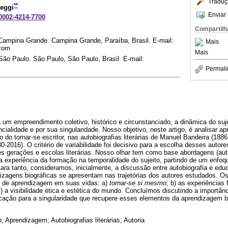
Traduç
**
eggi
Enviar 
-0002-4214-7700
Compartilh
Campina Grande. Campina Grande, Paraíba, Brasil. E-mail:
Mais
com
Mais
ão Paulo. São Paulo, São Paulo, Brasil. E-mail:
m
Permali
 um empreendimento coletivo, histórico e circunstanciado, a dinâmica do suj
cialidade e por sua singularidade. Nosso objetivo, neste artigo, é analisar a
o do tornar-se escritor, nas autobiografias literárias de Manuel Bandeira (188
30-2016). O critério de variabilidade foi decisivo para a escolha desses autor
es gerações e escolas literárias. Nosso olhar tem como base abordagens (aut
a experiência da formação na temporalidade do sujeito, partindo de um enfoq
 Para tanto, consideramos, inicialmente, a discussão entre autobiografia e ed
zagens biográficas se apresentam nas trajetórias dos autores estudados. Os
s de aprendizagem em suas vidas: a)
tornar-se si mesmo
; b) as experiências
 c) a visibilidade ética e estética do mundo. Concluímos discutindo a importâ
ação para a singularidade que recupere esses elementos da aprendizagem bi
 Aprendizagem; Autobiografias literárias; Autoria