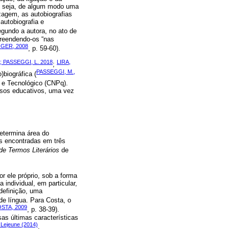
ou seja, de algum modo uma
agem, as autobiografias
autobiografia e
egundo a autora, no ato de
preendendo-os “nas
GER, 2008
, p. 59-60).
; PASSEGGI, L. 2018
LIRA,
;
PASSEGGI, M.,
biográfica (
o e Tecnológico (CNPq).
rsos educativos, uma vez
etermina área do
es encontradas em três
 de Termos Literários
de
or ele próprio, sob a forma
individual, em particular,
 definição, uma
de língua. Para Costa, o
STA, 2009
, p. 38-39).
as últimas características
e Lejeune (2014)
.