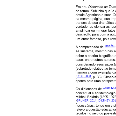
Em seu
Dicionário de Term
do termo. Sublinha que “a 
desde Agostinho e suas
Co
na mesma página, sua impo
transes de sua dramática c
verdade, ao elencar as lac
amplificar ou minorar fatos
descrédito para com a auto
um autor famoso, pois reve
Moisés (
A compreensão de
se sustenta, mesmo nas ár
sobre a escrita biográfica 
base, entre outros autores
considerando seus
aspecto
(sobretudo relativo ao tem
harmonia com exemplaridad
REIS, 2008
(
, p. 36). Observ
aponta para uma perspecti
Costa (20
Os dicionários de
conceitual e epistemológic
Mikhail Bakhtin (1895-197
BRUNER, 2014
DILTHEY, 20
(
;
necessárias, tendo em vis
relevo a questão educativa
tecidos no seio do pós-es