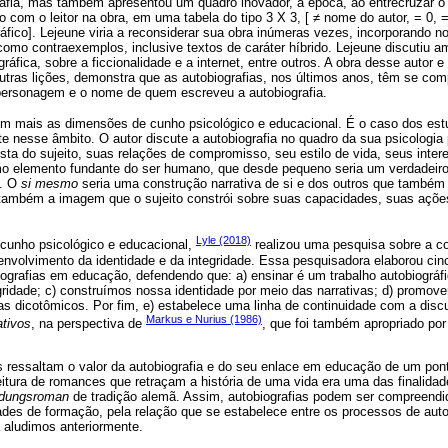
grafia, mas também apresentou um quadro inovador, à época, ao entrecruzar
o com o leitor na obra, em uma tabela do tipo 3 X 3, [ ≠ nome do autor, = 0, 
áfico]. Lejeune viria a reconsiderar sua obra inúmeras vezes, incorporando 
omo contraexemplos, inclusive textos de caráter híbrido. Lejeune discutiu 
ráfica, sobre a ficcionalidade e a internet, entre outros. A obra desse autor e
utras lições, demonstra que as autobiografias, nos últimos anos, têm se comp
, personagem e o nome de quem escreveu a autobiografia.
em mais as dimensões de cunho psicológico e educacional. É o caso dos es
 nesse âmbito. O autor discute a autobiografia no quadro da sua psicologia 
sta do sujeito, suas relações de compromisso, seu estilo de vida, seus inter
o elemento fundante do ser humano, que desde pequeno seria um verdadeiro 
o. O
si mesmo
seria uma construção narrativa de si e dos outros que também
 também a imagem que o sujeito constrói sobre suas capacidades, suas açõe
Lyle (2018)
 cunho psicológico e educacional,
realizou uma pesquisa sobre a co
senvolvimento da identidade e da integridade. Essa pesquisadora elaborou c
ografias em educação, defendendo que: a) ensinar é um trabalho autobiográfi
gridade; c) construímos nossa identidade por meio das narrativas; d) promov
as dicotômicos. Por fim, e) estabelece uma linha de continuidade com a dis
Markus e Nurius (1986)
ativos
, na perspectiva de
, que foi também apropriado por
s ressaltam o valor da autobiografia e do seu enlace em educação de um pont
eitura de romances que retraçam a história de uma vida era uma das finalida
ldungsroman
de tradição alemã. Assim, autobiografias podem ser compreend
ades de formação, pela relação que se estabelece entre os processos de auto
á aludimos anteriormente.