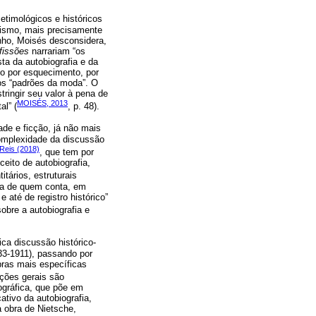
etimológicos e históricos
anismo, mais precisamente
inho, Moisés desconsidera,
fissões
narrariam “os
ta da autobiografia e da
do por esquecimento, por
 aos “padrões da moda”. O
ringir seu valor à pena de
MOISÉS, 2013
al” (
, p. 48).
de e ficção, já não mais
complexidade da discussão
Reis (2018)
, que tem por
eito de autobiografia,
tários, estruturais
cia de quem conta, em
até de registro histórico”
obre a autobiografia e
ca discussão histórico-
833-1911), passando por
bras mais específicas
ções gerais são
ográfica, que põe em
tivo da autobiografia,
 obra de Nietsche,