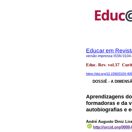
Educar em Revist
versão impressa
ISSN
0104
Educ. Rev. vol.37 Cur
https://doi.org/10.1590/0104-40
DOSSIÊ - A DIMEN
Aprendizagens do 
formadoras e da v
autobiografias e 
André Augusto Diniz Lir
http://orcid.org/0000