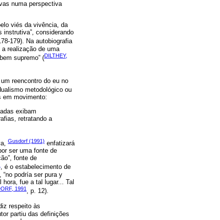
ivas numa perspectiva
elo viés da vivência, da
instrutiva”, considerando
 178-179). Na autobiografia
o a realização de uma
DILTHEY,
 bem supremo” (
 um reencontro do eu no
idualismo metodológico ou
tas em movimento:
atadas exibam
fias, retratando a
Gusdorf (1991)
va,
enfatizará
por ser uma fonte de
ção”, fonte de
)
, é o estabelecimento de
 “no podría ser pura y
ora, fue a tal lugar... Tal
ORF, 1991
, p. 12).
iz respeito às
or partiu das definições