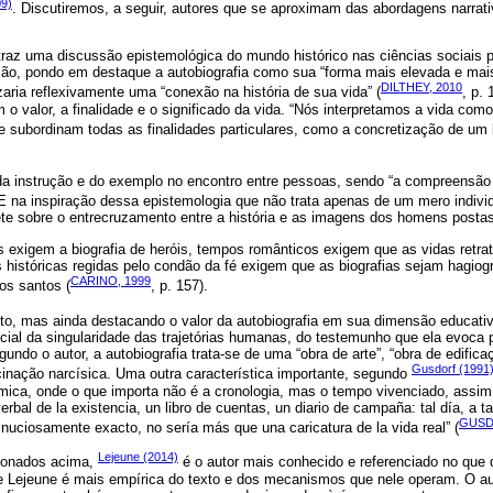
09)
. Discutiremos, a seguir, autores que se aproximam das abordagens narrat
traz uma discussão epistemológica do mundo histórico nas ciências sociais p
o, pondo em destaque a autobiografia como sua “forma mais elevada e mais 
DILTHEY, 2010
zaria reflexivamente uma “conexão na história de sua vida” (
, p.
 o valor, a finalidade e o significado da vida. “Nós interpretamos a vida com
e subordinam todas as finalidades particulares, como a concretização de um
da instrução e do exemplo no encontro entre pessoas, sendo “a compreensão
. E na inspiração dessa epistemologia que não trata apenas de um mero indiv
flete sobre o entrecruzamento entre a história e as imagens dos homens pos
os exigem a biografia de heróis, tempos românticos exigem que as vidas retr
históricas regidas pelo condão da fé exigem que as biografias sejam hagiogra
CARINO, 1999
dos santos (
, p. 157).
o, mas ainda destacando o valor da autobiografia em sua dimensão educati
ial da singularidade das trajetórias humanas, do testemunho que ela evoca 
undo o autor, a autobiografia trata-se de uma “obra de arte”, “obra de edifica
Gusdorf (1991
cinação narcísica. Uma outra característica importante, segundo
ica, onde o que importa não é a cronologia, mas o tempo vivenciado, assim,
bal de la existencia, un libro de cuentas, un diario de campaña: tal día, a tal h
GUSD
nuciosamente exacto, no sería más que una caricatura de la vida real” (
Lejeune (2014)
ionados acima,
é o autor mais conhecido e referenciado no que d
de Lejeune é mais empírica do texto e dos mecanismos que nele operam. O aut