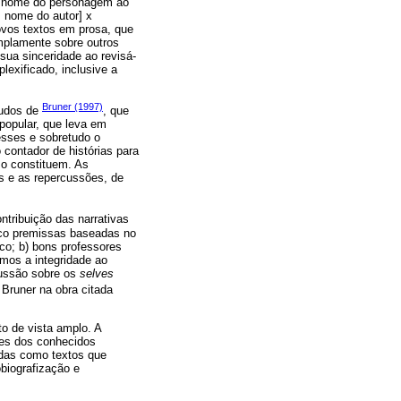
 o nome do personagem ao
= nome do autor] x
novos textos em prosa, que
amplamente sobre outros
 sua sinceridade ao revisá-
lexificado, inclusive a
Bruner (1997)
tudos de
, que
popular, que leva em
esses e sobretudo o
contador de histórias para
 o constituem. As
s e as repercussões, de
ntribuição das narrativas
inco premissas baseadas no
co; b) bons professores
emos a integridade ao
cussão sobre os
selves
 Bruner na obra citada
o de vista amplo. A
des dos conhecidos
idas como textos que
biografização e