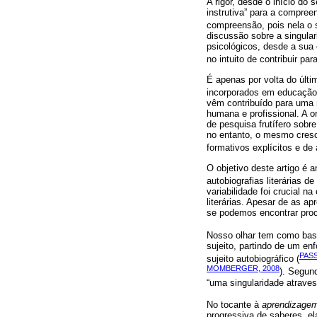
A rigor, desde o início do
instrutiva” para a compree
compreensão, pois nela o s
discussão sobre a singular
psicológicos, desde a sua 
no intuito de contribuir pa
É apenas por volta do últi
incorporados em educação
vêm contribuído para uma 
humana e profissional. A o
de pesquisa frutífero sobr
no entanto, o mesmo cresc
formativos explícitos e de 
O objetivo deste artigo é 
autobiografias literárias 
variabilidade foi crucial 
literárias. Apesar de as a
se podemos encontrar proc
Nosso olhar tem como base
sujeito, partindo de um enf
PASS
sujeito autobiográfico (
MOMBERGER, 2008
). Segu
“uma singularidade atraves
No tocante à
aprendizagem
progressiva de saberes, el