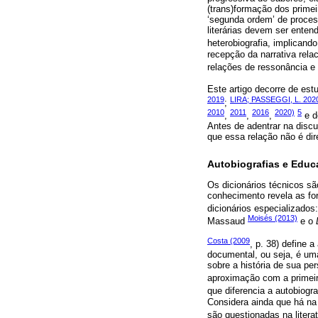
(trans)formação dos prime
‘segunda ordem’ de proces
literárias devem ser enten
heterobiografia, implicando 
recepção da narrativa rel
relações de ressonância e d
Este artigo decorre de estu
2019
LIRA; PASSEGGI, L. 202
;
2010
2011
2016
2020)
5
,
,
,
e d
Antes de adentrar na disc
que essa relação não é dir
Autobiografias e Edu
Os dicionários técnicos 
conhecimento revela as for
dicionários especializados
Moisés (2013)
Massaud
e o
Costa (2009
, p. 38) define 
documental, ou seja, é uma
sobre a história de sua pe
aproximação com a primeir
que diferencia a autobiogra
Considera ainda que há na 
são questionadas na litera