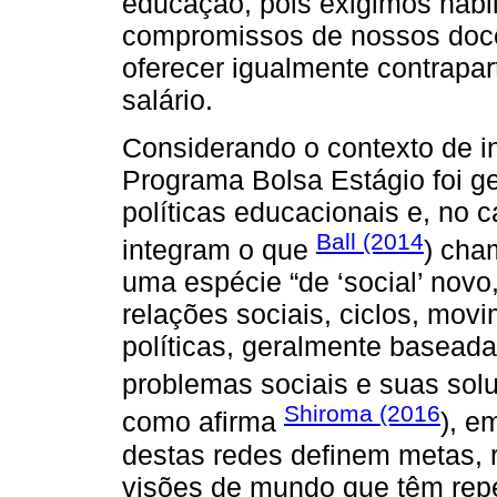
educação, pois exigimos habi
compromissos de nossos doc
oferecer igualmente contrapa
salário.
Considerando o contexto de i
Programa Bolsa Estágio foi g
políticas educacionais e, no 
Ball (2014
integram o que
) cha
uma espécie “de ‘social’ novo
relações sociais, ciclos, mo
políticas, geralmente basea
problemas sociais e suas solu
Shiroma (2016
como afirma
), e
destas redes definem metas, 
visões de mundo que têm repe