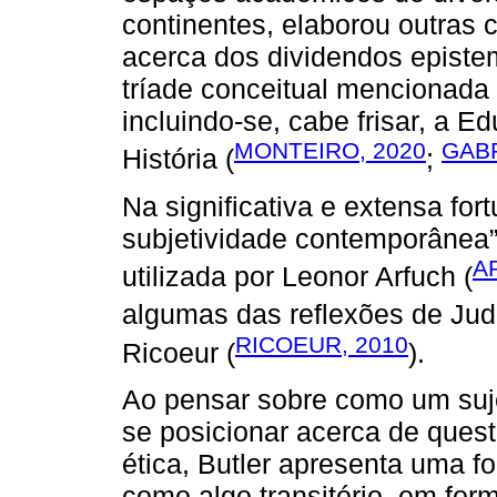
continentes, elaborou outras 
acerca dos dividendos epistem
tríade conceitual mencionada
incluindo-se, cabe frisar, a 
MONTEIRO, 2020
GABR
História (
;
Na significativa e extensa for
subjetividade contemporânea”,
A
utilizada por Leonor Arfuch (
algumas das reflexões de Judi
RICOEUR, 2010
Ricoeur (
).
Ao pensar sobre como um suj
se posicionar acerca de ques
ética, Butler apresenta uma f
como algo transitório, em for