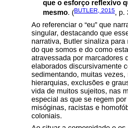
que o esforço reflexivo qu
BUTLER, 2015
mesmo
. (
, p.
Ao referenciar o “eu” que na
singular, destacando que ess
narrativa, Butler sinaliza pa
do que somos e do como est
atravessada por marcadores de
elaborados discursivamente 
sedimentando, muitas vezes, 
hierarquias, exclusões e gra
vida de muitos sujeitos, nas 
especial as que se regem por 
misóginas, racistas e homofó
coloniais.
Ao situar a corporeidade e os