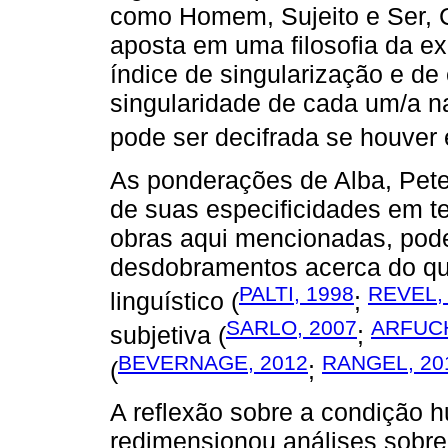
como Homem, Sujeito e Ser, C
aposta em uma filosofia da e
índice de singularização e d
singularidade de cada um/a na
pode ser decifrada se houver 
As ponderações de Alba, Pete
de suas especificidades em t
obras aqui mencionadas, pode
desdobramentos acerca do qu
PALTI, 1998
REVEL,
linguístico (
;
SARLO, 2007
ARFUCH
subjetiva (
;
BEVERNAGE, 2012
RANGEL, 20
(
;
A reflexão sobre a condição
redimensionou análises sobre 