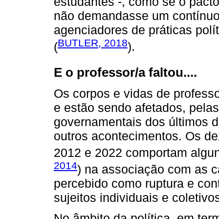
estudantes -, como se o pact
não demandasse um contínuo 
agenciadores de práticas pol
BUTLER, 2018
(
).
E o professor/a faltou....
Os corpos e vidas de professo
e estão sendo afetados, pelas 
governamentais dos últimos 
outros acontecimentos. Os de
2012 e 2022 comportam alguns
2014
) na associação com as c
percebido como ruptura e con
sujeitos individuais e coletivo
No âmbito da política, em ter