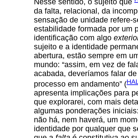
Nesse sentido, o sujeito que
da falta, relacional, da incom
sensação de unidade refere-s
estabilidade formada por um 
identificação com algo
exterio
sujeito e a identidade perm
abertura, estão sempre em um
mundo: “assim, em vez de fal
acabada, deveríamos falar d
HAL
processo em andamento” (
apresenta implicações para p
que explorarei, com mais deta
algumas ponderações iniciais:
não há, nem haverá, um mome
identidade por qualquer que s
que a
falta
é constitutiva ao suj