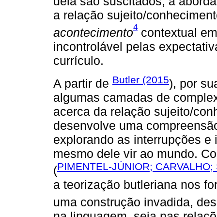
dela são suscitados, a abord
a relação sujeito/conhecimen
4
acontecimento
contextual em
incontrolável pelas expectati
currículo.
Butler (2015
A partir de
), por s
algumas camadas de complexi
acerca da relação sujeito/con
desenvolve uma compreensão
explorando as interrupções e 
mesmo dele vir ao mundo. Com
PIMENTEL-JÚNIOR; CARVALHO; 
(
a teorização butleriana nos f
uma construção invadida, desd
na linguagem, seja nas relaç