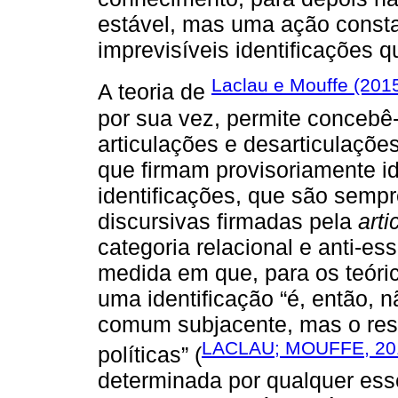
estável, mas uma ação consta
imprevisíveis identificações 
Laclau e Mouffe (201
A teoria de
por sua vez, permite concebê-
articulações e desarticulações
que firmam provisoriamente id
identificações, que são sempr
discursivas firmadas pela
arti
categoria relacional e anti-es
medida em que, para os teóri
uma identificação “é, então,
comum subjacente, mas o resu
LACLAU; MOUFFE, 20
políticas” (
determinada por qualquer essê