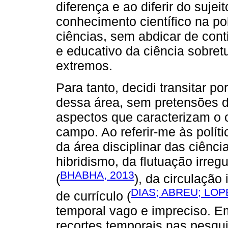
diferença e ao diferir do suje
conhecimento científico na po
ciências, sem abdicar de cont
e educativo da ciência sobre
extremos.
Para tanto, decidi transitar po
dessa área, sem pretensões d
aspectos que caracterizam o c
campo. Ao referir-me às políti
da área disciplinar das ciência
hibridismo, da flutuação irre
BHABHA, 2013
(
), da circulação
DIAS; ABREU; LOP
de currículo (
temporal vago e impreciso. 
recortes temporais nas pesqui