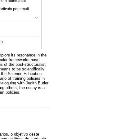
ción automática
articulo por email
nk
xplore its resonance in the
icular frameworks have
s of the post-structuralist
eans to be scientifically
in the Science Education
io of training policies in
Dialoguing with Judith Butler
ng others, the essay is a
um policies.
anos, o objetivo deste
nas políticas de currículo