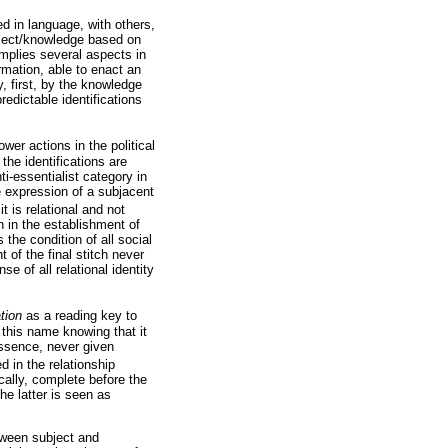
d in language, with others,
bject/knowledge based on
 implies several aspects in
rmation, able to enact an
y, first, by the knowledge
predictable identifications
ower actions in the political
the identifications are
nti-essentialist category in
he expression of a subjacent
it is relational and not
 in the establishment of
s the condition of all social
 of the final stitch never
of all relational identity
ation
as a reading key to
 this name knowing that it
essence, never given
 in the relationship
cally, complete before the
he latter is seen as
etween subject and