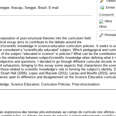
Traduc
Enviar 
rgipe. Aracaju, Sergipe, Brazil. E-mail:
Compartir
Otros
Otros
Permali
rporation of post-structural theories into the curriculum field
etical essay aims to contribute to the debate around the
t/scientific knowledge in science-education curriculum policies. It seeks to e
 considered a “scientifically educated” subject. Which pedagogical and curr
 of the subject “educated in science” in policies? What can be the contribution
the relationship between subject/scientific knowledge when defining what it m
bjective and questions, I decided to go through different curricular records 
 of exhaustion, bringing to this essay some aspects that characterize the scenar
 those related to scientific knowledge’s role in forming the subject’s identity. 
, Stuart Hall (2006), Lopes and Macedo (2011), Laclau and Mouffe (2015), amo
ratives open to difference and disagreement on the Science Education curricul
wledge; Science Education; Curriculum Policies; Post-structuralism
ais expressiva das teorias pós-estruturais ao campo do currículo nos últimos 
r contribuições ao debate em torno da relação sujeito/conhecimento científico 