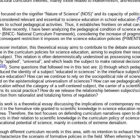
uctural curriculum theories, mainly those related to indeterminism, anti-essen
 focused on the signifier “Nature of Science” (NOS)” and its capacity of politic
P
considered relevant and essential to science education in school education (
nes to school pedagogical activities. Thus, it establishes frontiers on what can
. More recently, I have been analyzing the pedagogical condition of science e
r
(BNCC- National Curriculum Framework), considering the increase of pragma
consequent restriction it imposes on the science education policies (PIMEN
ssier invitation, this theoretical essay aims to contribute to the debate around
e in the curriculum policies for science education, aiming to explore their re
 subject. This relation is often deterministically understood as possessing scie
ly “applied”, “universal”, and which leads the subject to make rational decisio
018
). Some questions that followed me in this text are: (i) through which peda
ed the identity of a subject “educated in sciences” in the interface subject/
nce education? How can we continue to rely on the sociopolitical role of scien
sed on the epistemological universalism of sciences? How can we pedagogically
cation without the category of a self-centered subject, the carrier of a scient
s its social practice? How do we release the relationship between subject/sci
tion from rationalist and totalizing forms of regulation?
is work is a theoretical essay discussing the implications of contemporary 
ct in the formative role granted to scientific knowledge in science education r
area. Therefore, the text focuses on defending curriculum narratives open to d
ts in their relation to scientific knowledge in the curriculum policy of science
ducational potential of science, mainly in contexts of extreme denialism.
ugh different curriculum records in this area, with no intention to exhaust the 
racterize the scenario of formative policies in the field. When referring to “r