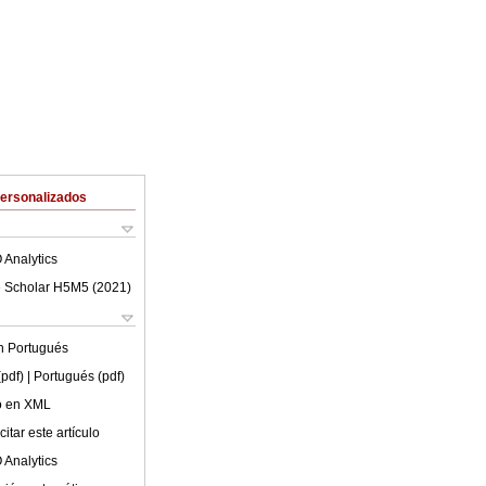
Personalizados
 Analytics
 Scholar H5M5 (
2021
)
en
Portugués
(pdf)
| Portugués (pdf)
lo en XML
itar este artículo
 Analytics