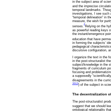
in the subject area of scie
and the imprecise circulati
temporal landmarks. Though
investigations, I see such
“temporal delineation” in t
measure, the wish for purit
2
senses.
Relying on the hyb
as powerful reading keys o
the instant/emergence point
education that have perme
in forming the subjects’ ide
pedagogical characteristics 
discursive configuration, 
I organize the text in the 
in the post-structuralist t
subject/knowledge in the stu
fragments of curriculum pol
focusing and problematizing
a supposedly “scientifical
disagreements in the curri
2013
) of the subject in sc
The decentralization o
The post-structuralist prod
suggest that we should leav
ontological relationality tha