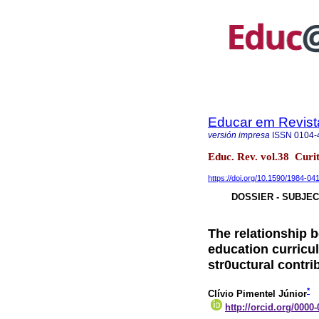
Educar em Revist
versión impresa
ISSN
0104-
Educ. Rev. vol.38 Cur
https://doi.org/10.1590/1984-04
DOSSIER - SUBJE
The relationship 
education curricul
str0uctural contri
*
Clívio Pimentel Júnior
http://orcid.org/0000