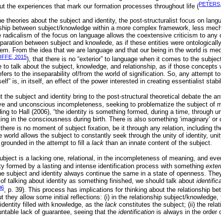
PETERS,
 the experiences that mark our formation processes throughout life (
e theories about the subject and identity, the post-structuralist focus on lang
ionship between subject/knowledge within a more complex framework, less mecha
e radicalism of the focus on language allows the coextensive criticism to any c
paration between subject and knowlede, as if these entities were ontologically
hem. From the idea that we are language and that our being in the world is me
FFE, 2015
), that there is no “exterior” to language when it comes to the subjec
ble to talk about the subject, knowledge, and relationship, as if those concepts
fers to the inseparability of/from the world of signification. So, any attempt to 
lf” is, in itself, an effect of the power interested in creating essentialist stabil
t the subject and identity bring to the post-structural theoretical debate the an
ve and unconscious incompleteness, seeking to problematize the subject of mo
ding to Hall (2006), “the identity is something formed, during a time, through
ing in the consciousness during birth. There is also something ‘imaginary’ or d
, there is no moment of subject fixation, be it through any relation, including 
 world allows the subject to constantly seek through the unity of identity, unity 
grounded in the attempt to fill a
lack
than an innate content of the subject.
subject is a lacking one, relational, in the incompleteness of meaning, and eve
ility formed by a lasting and intense identification process with something
exter
the subject and identity always continue the same in a state of openness. Th
d of talking about identity as something finished, we should talk about
identific
06
, p. 39). This process has implications for thinking about the relationship b
but they allow some initial reflections: (i) in the relationship subject/knowledge, 
dentity filled with knowledge, as the
lack
constitutes the subject; (ii) the rel
untable lack of guarantee, seeing that the
identification
is always in the order 