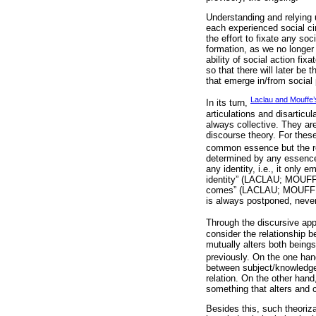
Understanding and relying 
each experienced social ci
the effort to fixate any so
formation, as we no longer 
ability of social action fix
so that there will later be 
that emerge in/from social 
Laclau and Mouffe’
In its turn,
articulations and disarticul
always collective. They ar
discourse theory. For these
common essence but the resu
determined by any essence,
any identity, i.e., it only 
identity” (LACLAU; MOUFFE, 
comes” (LACLAU; MOUFFE, 20
is always postponed, never 
Through the discursive app
consider the relationship b
mutually alters both being
previously. On the one hand
between subject/knowledge, 
relation. On the other hand
something that alters and c
Besides this, such theoriza