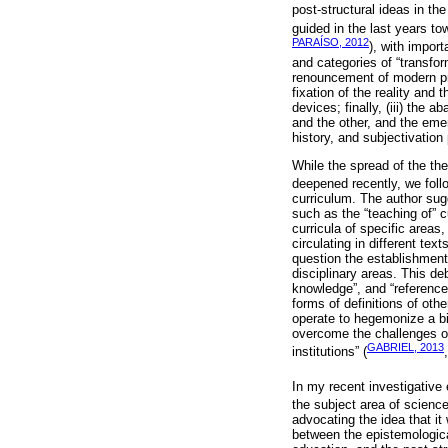
post-structural ideas in th
guided in the last years to
PARAÍSO, 2012
), with impor
and categories of “transform
renouncement of modern pro
fixation of the reality and 
devices; finally, (iii) the
and the other, and the eme
history, and subjectivatio
While the spread of the the
deepened recently, we fol
curriculum. The author sugg
such as the “teaching of” c
curricula of specific areas
circulating in different t
question the establishment 
disciplinary areas. This d
knowledge”, and “reference
forms of definitions of oth
operate to hegemonize a bi
overcome the challenges of 
GABRIEL, 2013
institutions” (
In my recent investigative 
the subject area of scienc
advocating the idea that it
between the epistemologica