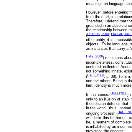
meanings on language about
However, before entering th
from the start, in a relat
Therefore, I defend that th
grounded in an absolute se
the relationship between t
PETERS, 2000
LACLAU; MOU
(
;
other entity, it is impossi
objects. ‘To be language’ re
as instances that carry a “se
Hall’s (2006
) reflections abou
incompleteness, constituti
centered, collected. Accor
not something innate, exist
HALL, 2006
(
, p. 38). To him
and the others. Being in the
him, identity is much more 
Hall’s (2006
In this sense,
) 
only to an illusion of stab
theoretician defends that 
in the world: “thus, instea
HALL, 20
ongoing process” (
will detail this further on, 
be, a moment of complete i
is inhabited by an insurmo
provisory, the ongoing.