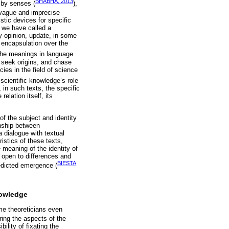
BHABHA, 2013
d by senses (
),
 vague and imprecise
tic devices for specific
t we have called a
my opinion, update, in some
e encapsulation over the
f the meanings in language
, seek origins, and chase
ies in the field of science
scientific knowledge’s role
, in such texts, the specific
elation itself, its
of the subject and identity
onship between
a dialogue with textual
istics of these texts,
 meaning of the identity of
 open to differences and
BIESTA,
edicted emergence (
nowledge
ome theoreticians even
ring the aspects of the
bility of fixating the