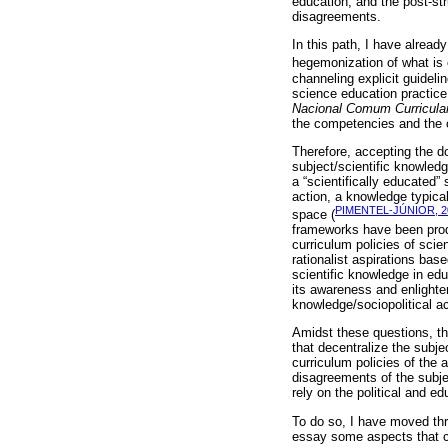
education, and the post-str
disagreements.
In this path, I have already
hegemonization of what is 
channeling explicit guideli
science education practice
Nacional Comum Curricula
the competencies and the 
Therefore, accepting the do
subject/scientific knowledg
a “scientifically educated”
action, a knowledge typical
PIMENTEL-JÚNIOR, 2
space (
frameworks have been produc
curriculum policies of scie
rationalist aspirations ba
scientific knowledge in edu
its awareness and enlighten
knowledge/sociopolitical ac
Amidst these questions, th
that decentralize the subje
curriculum policies of the 
disagreements of the subjec
rely on the political and e
To do so, I have moved thro
essay some aspects that cha