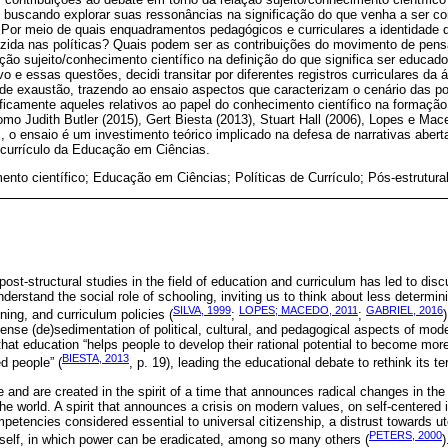
buscando explorar suas ressonâncias na significação do que venha a ser co
. Por meio de quais enquadramentos pedagógicos e curriculares a identidade 
zida nas políticas? Quais podem ser as contribuições do movimento de pensa
ção sujeito/conhecimento científico na definição do que significa ser educad
ivo e essas questões, decidi transitar por diferentes registros curriculares d
de exaustão, trazendo ao ensaio aspectos que caracterizam o cenário das pol
icamente aqueles relativos ao papel do conhecimento científico na formação 
o Judith Butler (2015), Gert Biesta (2013), Stuart Hall (2006), Lopes e Mac
, o ensaio é um investimento teórico implicado na defesa de narrativas abertas
e currículo da Educação em Ciências.
nto científico; Educação em Ciências; Políticas de Currículo; Pós-estrutura
post-structural studies in the field of education and curriculum has led to dis
nderstand the social role of schooling, inviting us to think about less determini
SILVA, 1999
LOPES; MACEDO, 2011
GABRIEL, 2016
ning, and curriculum policies (
;
;
ense (de)sedimentation of political, cultural, and pedagogical aspects of mode
that education “helps people to develop their rational potential to become mo
BIESTA, 2013
ed people” (
, p. 19), leading the educational debate to rethink its t
e and are created in the spirit of a time that announces radical changes in the
e world. A spirit that announces a crisis on modern values, on self-centered i
petencies considered essential to universal citizenship, a distrust towards uto
PETERS, 2000
itself, in which power can be eradicated, among so many others (
)