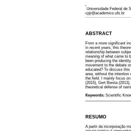
*
Universidade Federal de Se
cpjr@academico.ufs.br
ABSTRACT
From a more significant inco
in recent years, this theor
relationship between subjec
meaning of what came to be
been producing the identity
movement to the debate on 
educated? To discuss this o
area, without the intention
the field. I mainly focus on
(2015), Gert Biesta (2013)
theoretical defense of nar
Keywords:
Scientific Kno
RESUMO
A partir da incorporação m
ensaio teórico é apresenta