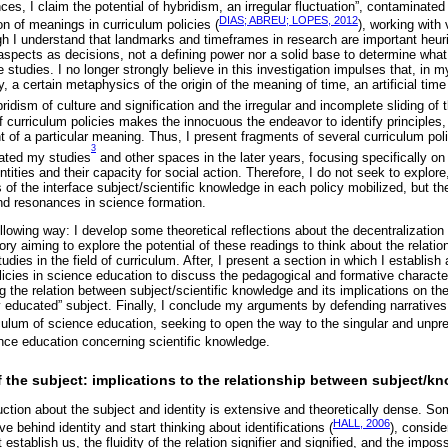
nces, I claim the potential of hybridism, an irregular fluctuation”, contaminate
DIAS; ABREU; LOPES, 2012
on of meanings in curriculum policies (
), working with
 I understand that landmarks and timeframes in research are important heuris
 aspects as decisions, not a defining power nor a solid base to determine wha
he studies. I no longer strongly believe in this investigation impulses that, in 
y, a certain metaphysics of the origin of the meaning of time, an artificial tim
ridism of culture and signification and the irregular and incomplete sliding o
f curriculum policies makes the innocuous the endeavor to identify principles
 of a particular meaning. Thus, I present fragments of several curriculum polic
3
ated my studies
and other spaces in the later years, focusing specifically on 
ntities and their capacity for social action. Therefore, I do not seek to explore
of the interface subject/scientific knowledge in each policy mobilized, but the r
and resonances in science formation.
following way: I develop some theoretical reflections about the decentralization 
heory aiming to explore the potential of these readings to think about the relati
dies in the field of curriculum. After, I present a section in which I establish 
icies in science education to discuss the pedagogical and formative character
 the relation between subject/scientific knowledge and its implications on the
ly educated” subject. Finally, I conclude my arguments by defending narratives
culum of science education, seeking to open the way to the singular and unpr
ience education concerning scientific knowledge.
f the subject: implications to the relationship between subject/k
uction about the subject and identity is extensive and theoretically dense. S
HALL, 2006
e behind identity and start thinking about identifications (
), conside
t establish us, the fluidity of the relation signifier and signified, and the impossi