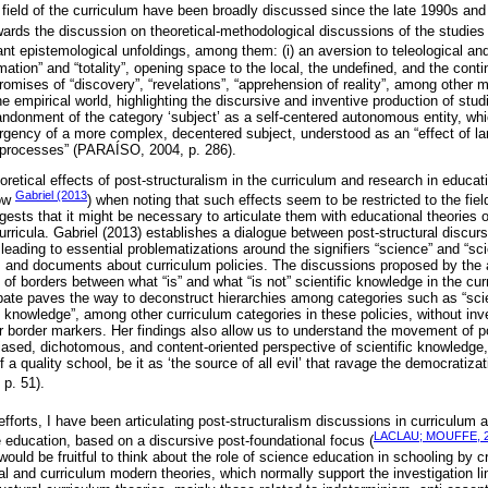
e field of the curriculum have been broadly discussed since the late 1990s and
wards the discussion on theoretical-methodological discussions of the studies 
tant epistemological unfoldings, among them: (i) an aversion to teleological an
ation” and “totality”, opening space to the local, the undefined, and the conting
mises of “discovery”, “revelations”, “apprehension of reality”, among other 
the empirical world, highlighting the discursive and inventive production of stud
 abandonment of the category ‘subject’ as a self-centered autonomous entity, whic
rgency of a more complex, decentered subject, understood as an “effect of la
n processes” (PARAÍSO, 2004, p. 286).
oretical effects of post-structuralism in the curriculum and research in educ
Gabriel (2013
low
) when noting that such effects seem to be restricted to the fie
ests that it might be necessary to articulate them with educational theories of
urricula. Gabriel (2013) establishes a dialogue between post-structural discur
, leading to essential problematizations around the signifiers “science” and “sc
exts and documents about curriculum policies. The discussions proposed by the
of borders between what “is” and what “is not” scientific knowledge in the cur
ebate paves the way to deconstruct hierarchies among categories such as “scie
 knowledge”, among other curriculum categories in these policies, without inve
er border markers. Her findings also allow us to understand the movement of poli
ased, dichotomous, and content-oriented perspective of scientific knowledge,
a quality school, be it as ‘the source of all evil’ that ravage the democratiza
, p. 51).
efforts, I have been articulating post-structuralism discussions in curriculum 
LACLAU; MOUFFE, 
e education, based on a discursive post-foundational focus (
 would be fruitful to think about the role of science education in schooling by 
l and curriculum modern theories, which normally support the investigation l