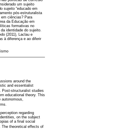
nsiderado um sujeito
do sujeito “educado em
mento pós-estruturalista
o em ciências? Para
a área da Educação em
íticas formativas no
da identidade do sujeito.
edo (2011), Laclau e
 à diferença e ao diferir
lismo
cussions around the
stic and essentialist
). Post-structuralist studies
rn educational theory. This
re autonomous,
erms.
 perception regarding
dentities, on the subject
pias of a final social
. The theoretical effects of