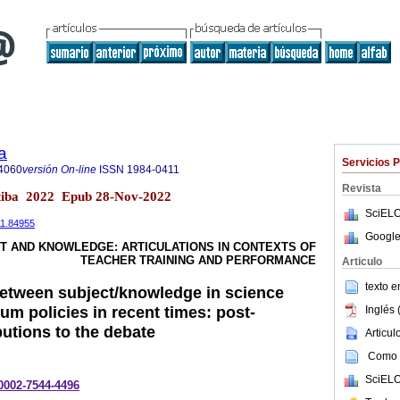
a
Servicios 
4060
versión On-line
ISSN
1984-0411
Revista
itiba 2022 Epub 28-Nov-2022
SciELO
11.84955
Google
CT AND KNOWLEDGE: ARTICULATIONS IN CONTEXTS OF
TEACHER TRAINING AND PERFORMANCE
Articulo
texto 
between subject/knowledge in science
um policies in recent times: post-
Inglés 
butions to the debate
Articu
Como c
SciELO
-0002-7544-4496