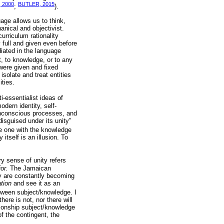
 2000
BUTLER, 2015
;
).
uage allows us to think,
nical and objectivist.
urriculum rationality
 full and given even before
diated in the language
t, to knowledge, or to any
 were given and fixed
isolate and treat entities
ities.
ti-essentialist ideas of
dern identity, self-
 unconscious processes, and
isguised under its unity”
the one with the knowledge
itself is an illusion. To
ry sense of unity refers
ior.
The Jamaican
ey are constantly becoming
ation
and see it as an
etween subject/knowledge. I
there is not, nor there will
ationship subject/knowledge
of the contingent, the