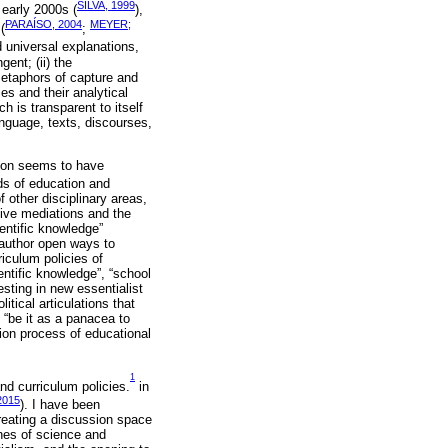
SILVA, 1999
 early 2000s (
),
PARAÍSO, 2004
MEYER;
(
;
d universal explanations,
ent; (ii) the
metaphors of capture and
ies and their analytical
h is transparent to itself
nguage, texts, discourses,
ation seems to have
lds of education and
 other disciplinary areas,
sive mediations and the
ientific knowledge”
 author open ways to
riculum policies of
ntific knowledge”, “school
sting in new essentialist
tical articulations that
 “be it as a panacea to
tion process of educational
1
and curriculum policies.
in
2015
). I have been
creating a discussion space
ines of science and