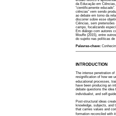
da Educação em Ciências, 
“cientificamente educado”
ciências” vem sendo produ
ao debate em torno da rela
discorrer sobre esse objet
Ciências, sem pretensões 
campo, focalizando especif
Em diálogo com autores com
Mouffe (2015), entre outros
do sujeito nas políticas d
Palavras-chave:
Conhecime
INTRODUCTION
The intense penetration of 
resignification of how we u
educational processes, trai
have been producing an int
debate questions the idea 
individualist, and self-guid
Post-structural ideas creat
knowledge, subjects, and th
that carries values and com
formation reconciled with 