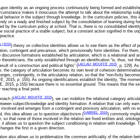
upon identity as an ongoing process continuously being formed and establishe
rcumstance makes it innocuous the attempt to talk about the relationship su
cial behavior in the subject through knowledge. In the curriculum policies, this
rely on a ready and finished subject by the consolidation of learning during fo
ated by the curriculum policy at school. That is, there is no consolidated identit
the social practice of a stable subject, but a constant action signified in the un
practice.
s (2015
) theory on collective identities allows us to see them as the effect of p
ation, contingent and precarious, which provisionally form identities. For them, 
e discursive formations established by
articulation
, which is a relational and a
 theoreticians, the unity established through an identification “is, thus, not t
LACLAU; MOUFFE, 2015
lt of a construction and political fights” (
, p. 129). As 
 the category of articulation becomes its own level of cohesion determination
emerges, contingently, in the articulatory relation, so that the “non-fixity become
2015, p. 155). As ongoing identifications establish the identity, “the moment
15, p.155) because there is no essential ground. This means that the sense 
reaching a final point.
LACLAU; MOUFFE, 2015
roach (
), we can mobilize the relational category
articul
etween subject/knowledge and identity formation. A relation that can only earn
s involved and emerges from a contingent and provisory articulation, with no 
GABRIEL, 2016
, this idea allows us to question objectivism (
) commonly implied
so that none of those involved in the relation are fixed entities and, ontologi
, it allows us to question the subject conditioning in relation with knowledge. T
hanges the first in a given direction.
tion also allows us to problematize the common artificiality of the relation b