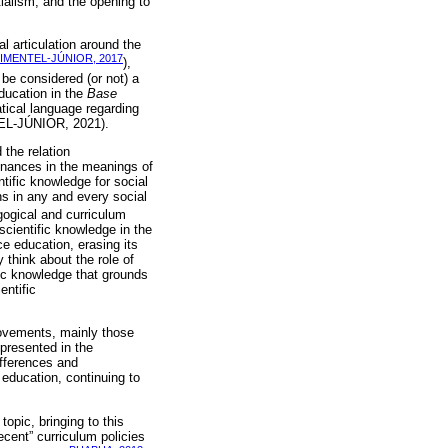
tialism, and the opening to
al articulation around the
IMENTEL-JÚNIOR, 2017
),
 be considered (or not) a
ducation in the
Base
tical language regarding
TEL-JÚNIOR, 2021).
 the relation
sonances in the meanings of
ntific knowledge for social
ns in any and every social
gogical and curriculum
scientific knowledge in the
ce education, erasing its
 think about the role of
ific knowledge that grounds
entific
movements, mainly those
epresented in the
ifferences and
 education, continuing to
topic, bringing to this
ecent” curriculum policies