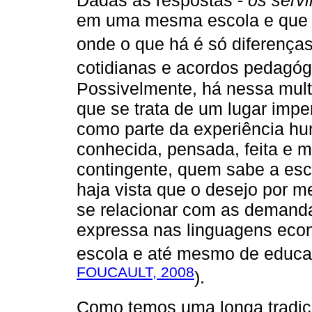
Dadas as respostas -
os servi
em uma mesma escola e que 
onde o que há é só diferenças
cotidianas e acordos pedagóg
Possivelmente, há nessa mult
que se trata de um lugar impe
como parte da experiência hum
conhecida, pensada, feita e 
contingente, quem sabe a es
haja vista que o desejo por m
se relacionar com as demand
expressa nas linguagens eco
escola e até mesmo de educ
FOUCAULT, 2008
).
Como temos uma longa tradiç