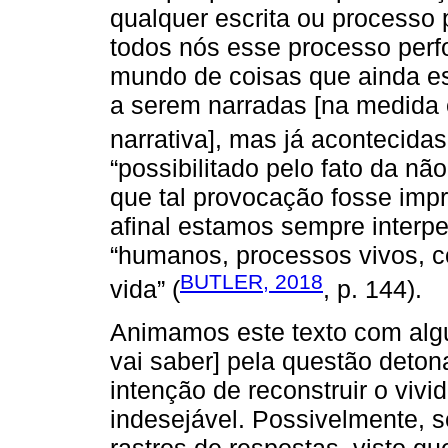
qualquer escrita ou processo
todos nós esse processo perf
mundo de coisas que ainda es
a serem narradas [na medida 
narrativa], mas já acontecida
“possibilitado pelo fato da não
que tal provocação fosse impr
afinal estamos sempre interpe
“humanos, processos vivos, c
BUTLER, 2018
vida” (
, p. 144).
Animamos este texto com alg
vai saber] pela questão deto
intenção de reconstruir o viv
indesejável. Possivelmente, s
rastros de respostas, visto q