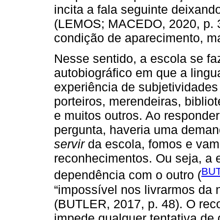
incita a fala seguinte deixand
(LEMOS; MACEDO, 2020, p. 38
condição de aparecimento, ma
Nesse sentido, a escola se f
autobiográfico em que a lin
experiência de subjetividades 
porteiros, merendeiras, bibliot
e muitos outros. Ao respond
pergunta, haveria uma demand
servir
da escola, fomos e vam
reconhecimentos. Ou seja, a 
BUT
dependência com o outro (
“impossível nos livrarmos da 
(BUTLER, 2017, p. 48). O re
impede qualquer tentativa de 