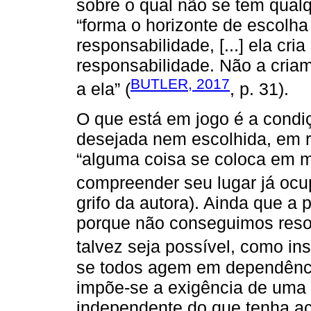
sobre o qual não se tem qualq
“forma o horizonte de escolh
responsabilidade, [...] ela c
responsabilidade. Não a criam
BUTLER, 2017
a ela” (
, p. 31).
O que está em jogo é a condi
desejada nem escolhida, em r
“alguma coisa se coloca em 
compreender seu lugar já ocup
grifo da autora). Ainda que a 
porque não conseguimos resol
talvez seja possível, como in
se todos agem em dependênci
impõe-se a exigência de uma r
independente do que tenha aco