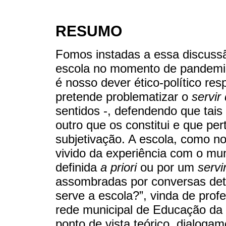
RESUMO
Fomos instadas a essa discussã
escola no momento de pandemia
é nosso dever ético-político re
pretende problematizar o
servir
sentidos -, defendendo que tai
outro que os constitui e que pe
subjetivação. A escola, como no
vivido da experiência com o mu
definida
a priori
ou por um
servi
assombradas por conversas deto
serve a escola?”, vinda de prof
rede municipal de Educação da c
ponto de vista teórico, dialogam