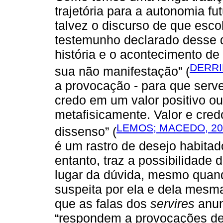
trajetória para a autonomia fu
talvez o discurso de que esco
testemunho declarado desse d
história e o acontecimento d
DERRI
sua não manifestação” (
a provocação - para que serv
credo em um valor positivo o
metafisicamente. Valor e cre
LEMOS; MACEDO, 20
dissenso” (
é um rastro de desejo habitad
entanto, traz a possibilidade
lugar da dúvida, mesmo quand
suspeita por ela e dela me
que as falas dos
servires
anun
“respondem a provocações de