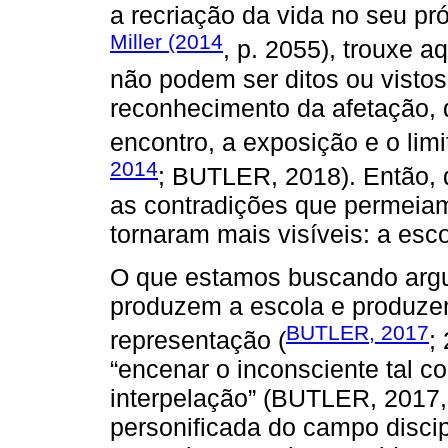
a recriação da vida no seu pr
Miller (2014
, p. 2055), trouxe 
não podem ser ditos ou visto
reconhecimento da afetação, q
encontro, a exposição e o lim
2014
; BUTLER, 2018). Então, d
as contradições que permeia
tornaram mais visíveis: a esc
O que estamos buscando arg
produzem a escola e produze
BUTLER, 2017
representação (
;
“encenar o inconsciente tal c
interpelação” (BUTLER, 2017,
personificada do campo discip