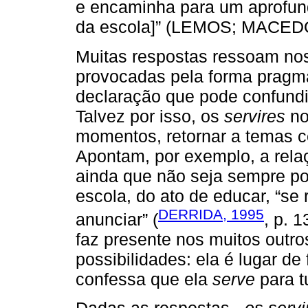
e encaminha para um aprofund
da escola]” (LEMOS; MACEDO,
Muitas respostas ressoam no
provocadas pela forma pragm
declaração que pode confund
Talvez por isso, os
servires
no
momentos, retornar a temas ce
Apontam, por exemplo, a rela
ainda que não seja sempre pos
escola, do ato de educar, “se 
DERRIDA, 1995
anunciar” (
, p. 
faz presente nos muitos outr
possibilidades: ela é lugar d
confessa que ela
serve
para t