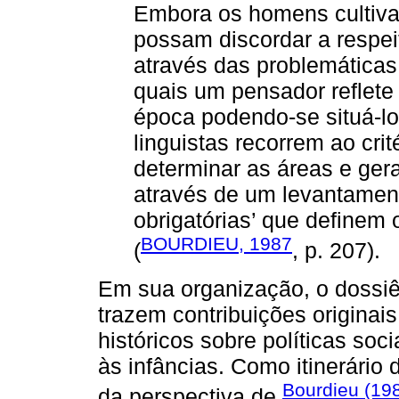
Embora os homens cultiv
possam discordar a respei
através das problemáticas 
quais um pensador reflete
época podendo-se situá-lo
linguistas recorrem ao cri
determinar as áreas e gera
através de um levantamen
obrigatórias’ que definem
BOURDIEU, 1987
(
, p. 207).
Em sua organização, o dossiê
trazem contribuições originai
históricos sobre políticas soc
às infâncias. Como itinerário d
Bourdieu (19
da perspectiva de