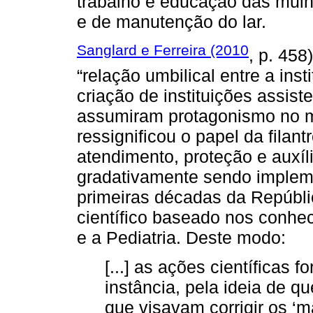
trabalho e educação das mulh
e de manutenção do lar.
Sanglard e Ferreira (2010
, p. 458
“relação umbilical entre a inst
criação de instituições assist
assumiram protagonismo no m
ressignificou o papel da filan
atendimento, proteção e auxíli
gradativamente sendo impleme
primeiras décadas da Repúbli
científico baseado nos conhe
e a Pediatria. Deste modo:
[...] as ações científicas 
instância, pela ideia de q
que visavam corrigir os ‘m