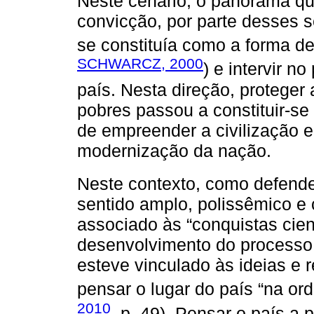
Neste cenário, o panorama qu
convicção, por parte desses s
se constituía como a forma de 
SCHWARCZ, 2000
) e intervir n
país. Nesta direção, proteger 
pobres passou a constituir-
de empreender a civilização e
modernização da nação.
Neste contexto, como defend
sentido amplo, polissêmico e 
associado às “conquistas cien
desenvolvimento do processo u
esteve vinculado às ideias e
pensar o lugar do país “na ord
2010
, p. 49). Pensar o país a 