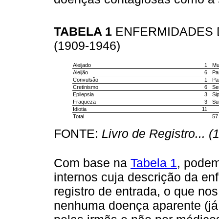
TABELA 1
ENFERMIDADES D
(1909-1946)
Aleijado
1
Mu
Aleijão
6
Par
Convulsão
1
Pa
Cretinismo
6
Se
Epilepsia
3
Sip
Fraqueza
3
Su
Idiotia
11
Total
57
FONTE:
Livro de Registro... 
Com base na
Tabela 1
, podem
internos cuja descrição da en
registro de entrada, o que nos
nenhuma doença aparente (já