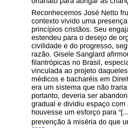
orfanato para abrigar as crian
Reconhecemos José Netto fru
contexto vivido uma presença
princípios cristãos. Seu eng
estendeu para o desejo de or
civilidade e do progresso, seg
razão. Gisele Sanglard afirm
filantrópicas no Brasil, espec
vinculada ao projeto daqueles
médicos e bacharéis em Direit
era um sistema que não traria 
portanto, deveria ser abando
gradual e dividiu espaço com
houvesse um esforço para “[..
prevenção à miséria do que u