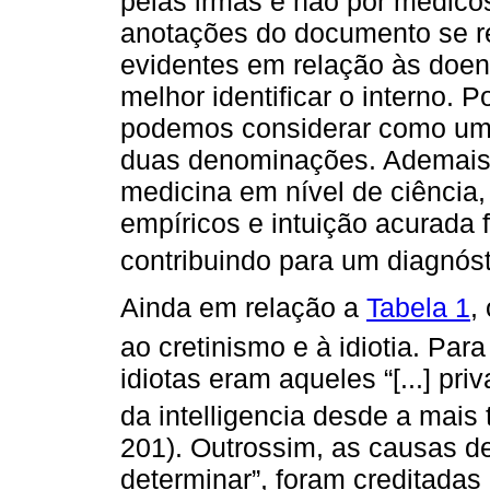
pelas irmãs e não por médicos
anotações do documento se re
evidentes em relação às doen
melhor identificar o interno. Po
podemos considerar como u
duas denominações. Ademais, “
medicina em nível de ciência
empíricos e intuição acurada 
contribuindo para um diagnóst
Ainda em relação a
Tabela 1
,
ao cretinismo e à idiotia. Pa
idiotas eram aqueles “[...] 
da intelligencia desde a mais 
201). Outrossim, as causas d
determinar”, foram creditadas