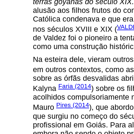
terras goyanas do século XIX.
alusão aos filhos frutos do co
Católica condenava e que era
VALD
nos séculos XVIII e XIX (
de Valdez foi o pioneiro a te
como uma construção históric
Na esteira dele, vieram outro
em outros contextos, como as
sobre as órfãs desvalidas ab
Faria (2014
Kalyna
) sobre os f
acolhidos compulsoriamente n
Pires (2014
Mauro
), que abordo
que surgiu no começo do sécu
profissional em Goiás. Para a
embora não sendo o objeto pri