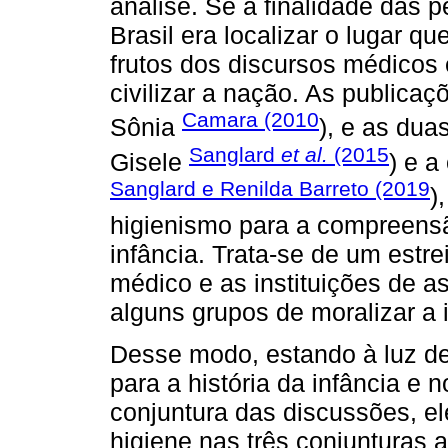
análise. Se a finalidade das 
Brasil era localizar o lugar q
frutos dos discursos médicos 
civilizar a nação. As publicaç
Camara (2010
Sônia
), e as dua
Sanglard
et al.
(2015
Gisele
) e a
Sanglard e Renilda Barreto (2019
)
higienismo para a compreensã
infância. Trata-se de um estr
médico e as instituições de as
alguns grupos de moralizar a 
Desse modo, estando à luz de
para a história da infância e n
conjuntura das discussões, el
higiene nas três conjunturas a