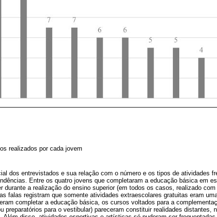
os realizados por cada jovem
al dos entrevistados e sua relação com o número e os tipos de atividades f
s tendências. Entre os quatro jovens que completaram a educação básica em e
r durante a realização do ensino superior (em todos os casos, realizado co
as falas registram que somente atividades extraescolares gratuitas eram uma
deram completar a educação básica, os cursos voltados para a complementa
 preparatórios para o vestibular) pareceram constituir realidades distantes,
 Além disso, atividades esportivas e artísticas só puderam ser frequentadas