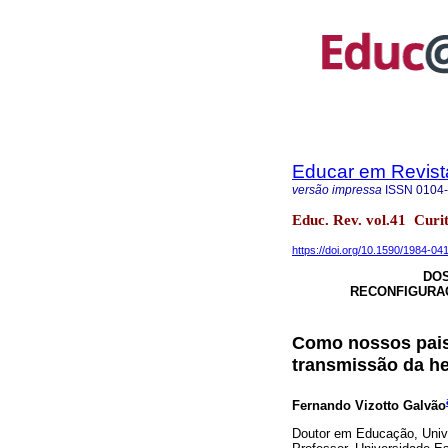
Educar em Revist
versão impressa
ISSN
0104
Educ. Rev. vol.41 Cur
https://doi.org/10.1590/1984-04
DOS
RECONFIGURAÇ
Como nossos pais:
transmissão da he
Fernando Vizotto Galvão
Doutor em Educação, Unive