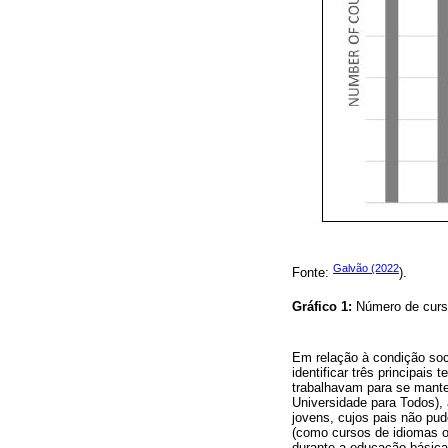
Galvão (2022
Fonte:
).
Gráfico 1:
Número de curs
Em relação à condição soci
identificar três principai
trabalhavam para se mante
Universidade para Todos), 
jovens, cujos pais não pu
(como cursos de idiomas ou
durante a educação básica.