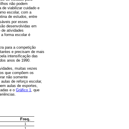
filhos não podem
 de viabilizar cuidado e
rno escolar, com a
otina de estudos, entre
sáveis por esses
 são desenvolvidas em
 de atividades
 a forma escolar é
tra para a competição
rtantes e precisam de mais
ela intensificação das
 dos anos de 1990.
ividades, muitas vezes
stos que compõem os
derar não somente
ulas de reforço escolar,
luem aulas de esportes,
ntadas e o
Gráfico 1
, que
eriências.
Freq.
1
1