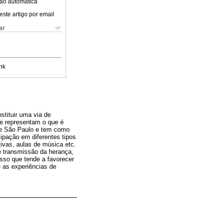
ão automática
este artigo por email
ar
nk
stituir uma via de
ue representam o que é
 de São Paulo e tem como
cipação em diferentes tipos
tivas, aulas de música etc.
e transmissão da herança,
sso que tende a favorecer
 as experiências de