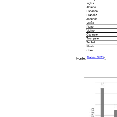
Inglês
Alemão
Espanhol
Francês
Japonês
Violão
Piano
Violino
Clarinete
Trompete
Teclado
Flauta
Coral
Galvão (2022
Fonte:
).