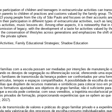
 participation of children and teenagers in extracurricular activities can transm
 parents to children of practices and customs valued by the family group. Th
13 young people from the city of São Paulo and focuses on their accounts an
on their participation in different types of extracurricular activities, such as l
 activities, music lessons etc. Among other aspects, it is noteworthy that in
mission of legacy, with the development of a taste for activities valued by th
r the conservation of lifestyles across generations and emphasizes the shift o
 the private sphere.
r Activities; Family Educational Strategies; Shadow Education
 famílias com a escola possam ser mediadas por intenções de manutenção o
ndo os desejos de segregação ou diferenciação social, oferecendo uma expe
tos familiares de transmissão da herança podem ser confrontados por uma f
urrículos, tempos e espaços compartilhados. A possibilidade de escolha do e
lias que dispõem de recursos materiais e simbólicos para colocar isso em prá
os formativos ajustados aos objetivos do grupo familiar, não é suficiente para
que a escola pode contestar, com seus vereditos, a trajetória escolar/social 
ses privados de formação, proporcionando experiências que se opõem ao que é
; 2017).
 de transmissão de valores e práticas do grupo familiar privado e a experiênc
ada pela valorização dos processos de escolha-consumo individualizados que