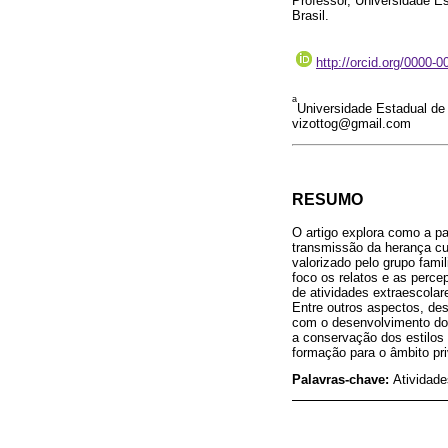
Professor, Universidade 
Brasil.
http://orcid.org/0000-
a
Universidade Estadual d
vizottog@gmail.com
RESUMO
O artigo explora como a pa
transmissão da herança cu
valorizado pelo grupo fami
foco os relatos e as perce
de atividades extraescolar
Entre outros aspectos, de
com o desenvolvimento do 
a conservação dos estilos
formação para o âmbito pr
Palavras-chave:
Atividade