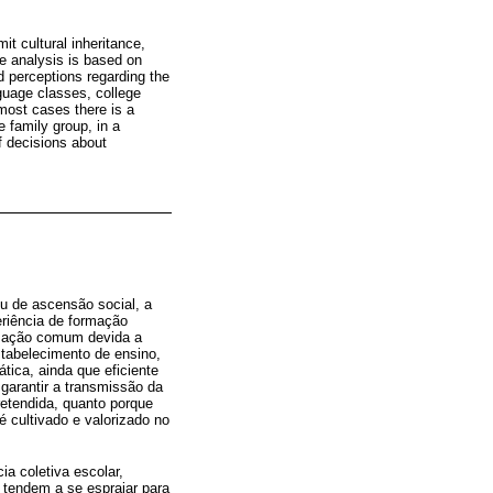
it cultural inheritance,
e analysis is based on
d perceptions regarding the
anguage classes, college
 most cases there is a
e family group, in a
f decisions about
u de ascensão social, a
riência de formação
ormação comum devida a
stabelecimento de ensino,
tica, ainda que eficiente
 garantir a transmissão da
pretendida, quanto porque
 cultivado e valorizado no
ia coletiva escolar,
 tendem a se espraiar para