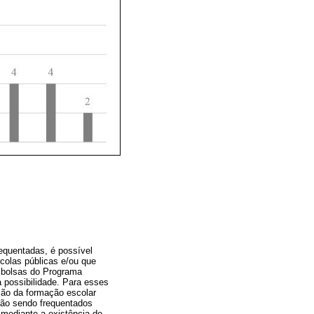
requentadas, é possível
scolas públicas e/ou que
m bolsas do Programa
 possibilidade. Para esses
ção da formação escolar
 não sendo frequentados
 mediante a existência de