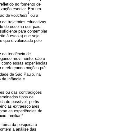
refletido no fomento de
alização escolar. Em um
1
ição de
vouchers
ou a
de trajetórias educativas
ade de escolha dos pais.
uficiente para contemplar
ita à escola) que seja
o que é valorizado pelo
e da tendência de
segundo movimento, são o
ar como essas experiências
o e reforçando noções pré-
dade de São Paulo, na
 da infância e
tes ou das contradições
terminados tipos de
da do possível, perfis
iências extraescolares,
como as experiências de
eio familiar?
o tema da pesquisa é
contém a análise das