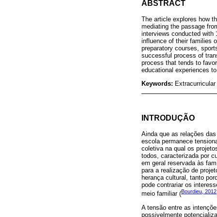
ABSTRACT
The article explores how the
mediating the passage from
interviews conducted with 
influence of their families 
preparatory courses, sports
successful process of trans
process that tends to favo
educational experiences to
Keywords:
Extracurricula
INTRODUÇÃO
Ainda que as relações das
escola permanece tensiona
coletiva na qual os proje
todos, caracterizada por c
em geral reservada às famí
para a realização de projet
herança cultural, tanto por
pode contrariar os interes
Bourdieu, 2012
meio familiar (
A tensão entre as intenções
possivelmente potencializ