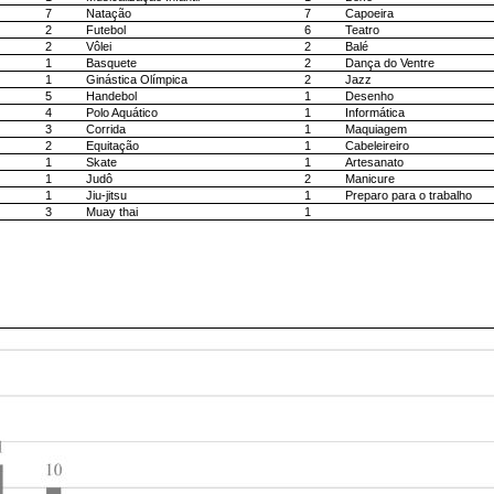
7
Natação
7
Capoeira
2
Futebol
6
Teatro
2
Vôlei
2
Balé
1
Basquete
2
Dança do Ventre
1
Ginástica Olímpica
2
Jazz
5
Handebol
1
Desenho
4
Polo Aquático
1
Informática
3
Corrida
1
Maquiagem
2
Equitação
1
Cabeleireiro
1
Skate
1
Artesanato
1
Judô
2
Manicure
1
Jiu-jitsu
1
Preparo para o trabalho
3
Muay thai
1