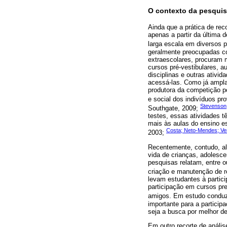
O contexto da pesquis
Ainda que a prática de reco
apenas a partir da última
larga escala em diversos p
geralmente preocupadas co
extraescolares, procuram m
cursos pré-vestibulares, 
disciplinas e outras ativ
acessá-las. Como já ampla
produtora da competição po
e social dos indivíduos pro
Stevenson;
Southgate, 2009;
testes, essas atividades 
mais às aulas do ensino es
Costa; Neto-Mendes; Ve
2003;
Recentemente, contudo, a
vida de crianças, adolesc
pesquisas relatam, entre o
criação e manutenção de r
levam estudantes à partici
participação em cursos pre
amigos. Em estudo condu
importante para a particip
seja a busca por melhor 
Em outro recorte de análi