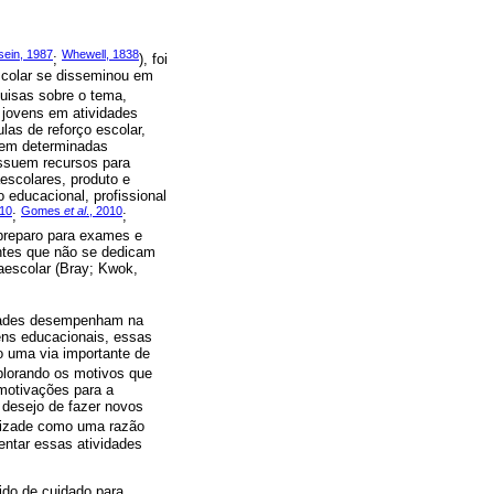
ein, 1987
Whewell, 1838
;
), foi
escolar se disseminou em
quisas sobre o tema,
 jovens em atividades
las de reforço escolar,
s em determinadas
ossuem recursos para
escolares, produto e
 educacional, profissional
10
Gomes
et al
., 2010
;
;
 preparo para exames e
antes que não se dedicam
aescolar (Bray; Kwok,
idades desempenham na
ens educacionais, essas
o uma via importante de
plorando os motivos que
 motivações para a
o desejo de fazer novos
mizade como uma razão
entar essas atividades
ido de cuidado para