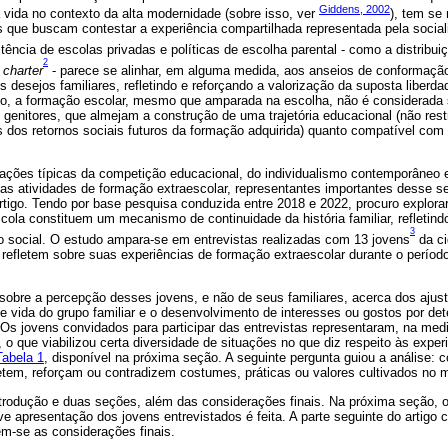
Giddens, 2002
a vida no contexto da alta modernidade (sobre isso, ver
), tem se 
as que buscam contestar a experiência compartilhada representada pela soci
tência de escolas privadas e políticas de escolha parental - como a distribu
2
s
charter
- parece se alinhar, em alguma medida, aos anseios de conformação 
s desejos familiares, refletindo e reforçando a valorização da suposta liberd
 a formação escolar, mesmo que amparada na escolha, não é considerada s
genitores, que almejam a construção de uma trajetória educacional (não restr
 dos retornos sociais futuros da formação adquirida) quanto compatível com 
ções típicas da competição educacional, do individualismo contemporâneo 
 as atividades de formação extraescolar, representantes importantes desse 
artigo. Tendo por base pesquisa conduzida entre 2018 e 2022, procuro explor
cola constituem um mecanismo de continuidade da história familiar, refletind
3
to social. O estudo ampara-se em entrevistas realizadas com 13 jovens
da ci
 refletem sobre suas experiências de formação extraescolar durante o período
, sobre a percepção desses jovens, e não de seus familiares, acerca dos ajus
de vida do grupo familiar e o desenvolvimento de interesses ou gostos por de
 Os jovens convidados para participar das entrevistas representaram, na medi
 o que viabilizou certa diversidade de situações no que diz respeito às exper
Tabela 1
, disponível na próxima seção. A seguinte pergunta guiou a análise: 
etem, reforçam ou contradizem costumes, práticas ou valores cultivados no m
ntrodução e duas seções, além das considerações finais. Na próxima seção, 
e apresentação dos jovens entrevistados é feita. A parte seguinte do artigo 
em-se as considerações finais.