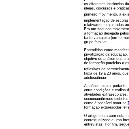
as diferentes instâncias d
ideias, discursos e prátic
primeiro movimento, a exis
implementação de escola
relativamente ajustadas ao
Em um segundo movimento,
a formação desejada pelos 
tanto vantajosa (em termos
grupo familiar.
Entendidas como manifesta
privatização da educação,
objetivo de análise deste 
de formação paralelas à es
reflexivas de pertencimen
faixa de 19 a 23 anos, que
adolescência.
A análise recaiu, portanto
entre condições e estilos 
atividades extraescolares.
socioeconômicos distintos,
como é possível notar na
formação extraescolar refl
O artigo conta com esta i
contextualizado e uma brev
entrevistas. Por fim, segu