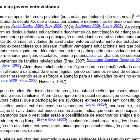
a e os jovens entrevistados
Huss
rrer ao apoio de tutores privados (ou a aulas particulares) não seja nova (
 década do século XX que a busca por apoios e experiências de ensino extra
Aurini; Davies, 2004
Bray, 2007
Southgate, 2009
Zhang, 2023
aíses (
;
; 2024;
;
). As pes
m as desigualdades educacionais decorrentes da participação de crianças e
ensurar e problematizar a participação de estudantes em atividades como au
aulas de idiomas, atividades de aprofundamento ou adiantamento dos estudo
idades extraescolares que possam implicar vantagens educacionais aos que p
mente divulgado, em diferentes contextos a participação em atividades extra
r melhores posições escolares, tende a potencializar as chances de sucesso
Buchmann; Condron; Roscigno, 20
venientes de famílias privilegiadas (Bray, 2007;
 Baker, 1992
). Além disso, alinhando-se à lógica de uma educação voltada ao
têm afetado a dinâmica do ensino regular, sendo comuns os relatos de estud
colar, reservando seus esforços e atenção para as atividades de ensino extr
ntura, 2009
Fung, 2003
;
; Hussein, 1987).
lguns estudos têm dedicado certa atenção a outras funções que essas ativ
entes e seus familiares. Além de cumprirem um papel de aquisição de vantag
utras coisas, que a participação em atividades extraescolares tem constituíd
Entrich (2014
elações sociais entre crianças e adolescentes.
), por exemplo, ex
pação em atividades extraescolares no Japão, indica que entre as principais
paratórios para o vestibular estão a possibilidade de encontrar os amigos e 
Bray e Kwok (2003
zido em Hong Kong,
) igualmente apontam as relações de a
ação em atividades extraescolares, ainda que a principal motivação para frequ
desempenho nos exames.
se, alguns estudos têm apontado que essas atividades têm assumido um sent