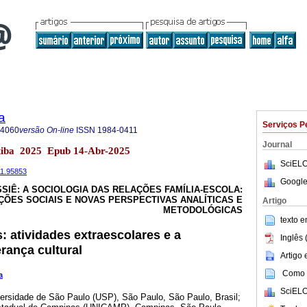
a
Serviços P
-4060
versão On-line
ISSN
1984-0411
Journal
itiba 2025 Epub 14-Abr-2025
SciELO
11.95853
Google
SIÊ: A SOCIOLOGIA DAS RELAÇÕES FAMÍLIA-ESCOLA:
ÕES SOCIAIS E NOVAS PERSPECTIVAS ANALÍTICAS E
Artigo
METODOLÓGICAS
texto 
 atividades extraescolares e a
Inglês 
rança cultural
Artigo
Como c
a
SciELO
rsidade de São Paulo (USP), São Paulo, São Paulo, Brasil;