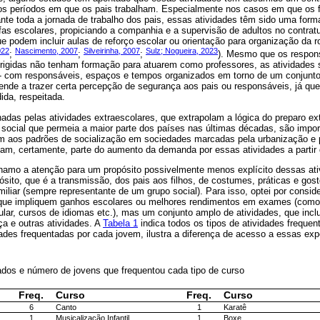
os períodos em que os pais trabalham. Especialmente nos casos em que os 
te toda a jornada de trabalho dos pais, essas atividades têm sido uma forma
s escolares, propiciando a companhia e a supervisão de adultos no contratu
ue podem incluir aulas de reforço escolar ou orientação para organização da r
022
Nascimento, 2007
Silveirinha, 2007
Sulz; Nogueira, 2023
;
;
;
). Mesmo que os respon
rigidas não tenham formação para atuarem como professores, as atividades
r - com responsáveis, espaços e tempos organizados em torno de um conjunto
tende a trazer certa percepção de segurança aos pais ou responsáveis, já que
ida, respeitada.
as pelas atividades extraescolares, que extrapolam a lógica do preparo ex
e social que permeia a maior parte dos países nas últimas décadas, são impo
am aos padrões de socialização em sociedades marcadas pela urbanização e p
icam, certamente, parte do aumento da demanda por essas atividades a partir
chamo a atenção para um propósito possivelmente menos explícito dessas at
ito, que é a transmissão, dos pais aos filhos, de costumes, práticas e go
amiliar (sempre representante de um grupo social). Para isso, optei por consi
 que impliquem ganhos escolares ou melhores rendimentos em exames (como a
bular, cursos de idiomas etc.), mas um conjunto amplo de atividades, que inc
ça e outras atividades. A
Tabela 1
indica todos os tipos de atividades freque
dades frequentadas por cada jovem, ilustra a diferença de acesso a essas exp
ados e número de jovens que frequentou cada tipo de curso
Freq.
Curso
Freq.
Curso
6
Canto
1
Karatê
1
Musicalização Infantil
1
Boxe