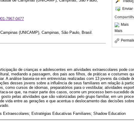
Estadual de Campinas (UNICAMP), Campinas, São Paulo,
Traduç
Enviar 
Compartilh
0001-7967-0477
Mais
Mais
e Campinas (UNICAMP), Campinas, São Paulo, Brasil.
Permali
rticipação de crianças e adolescentes em atividades extraescolares pode con
ltural, mediando a passagem, dos pais aos filhos, de práticas e costumes q
liar. A análise baseia-se em entrevistas realizadas com 13 jovens da cidade
pções desses jovens sobre a influência de seus familiares em relação à parti
es, como cursos de idiomas, preparatórios para o vestibular, atividades espor
staca-se que, na maior parte dos casos, ocorre um processo bem-sucedido d
gosto pelas atividades que são valorizadas pelo grupo familiar, em um proce
 de vida entre as gerações e que acentua o deslocamento das decisões sobre
ivado.
s Extraescolares; Estratégias Educativas Familiares; Shadow Education