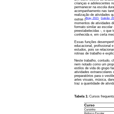
crianças e adolescentes n
permanecer na escola duran
acompanhamento nas tarefa
realização de atividades q
Bray, 2021
Galvão, 2
outras (
;
momentos de atividades di
formato similar ao escola
preestabelecidas -, o que 
conhecida e, em certa med
Essas funções desempenhad
educacional, profissional 
estudos, pois se relacion
rotinas de trabalho e expl
Neste trabalho, contudo, 
nem notado como um propós
estilos de vida do grupo f
atividades extraescolares
preparatórios para o vesti
artes visuais, música, dan
traz a quantidade de ativi
Tabela 1:
Cursos frequent
Curso
Cursinho
Reforço Escolar