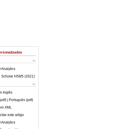
ersonalizados
 Analytics
 Scholar H5M5 (
2021
)
em
Inglês
(pdf)
| Português (pdf)
 em XML
itar este artigo
 Analytics