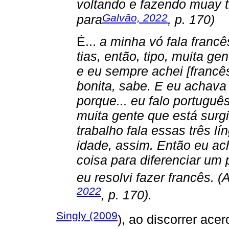
voltando e fazendo muay t
Galvão, 2022
para
, p. 170)
É...
a minha vó fala franc
tias, então, tipo, muita ge
e eu sempre achei [francês
bonita, sabe. E eu achava 
porque... eu falo português
muita gente que está sur
trabalho fala essas três l
idade, assim. Então eu a
coisa para diferenciar um
eu resolvi fazer francês. (
2022
, p. 170).
Singly (2009
), ao discorrer ace