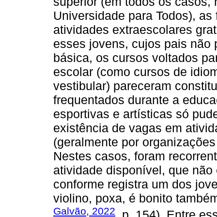
superior (em todos os casos,
Universidade para Todos), as
atividades extraescolares gra
esses jovens, cujos pais não
básica, os cursos voltados p
escolar (como cursos de idiom
vestibular) pareceram constitu
frequentados durante a educa
esportivas e artísticas só pu
existência de vagas em ativid
(geralmente por organizações 
Nestes casos, foram recorrent
atividade disponível, que não
conforme registra um dos joven
violino, poxa, é bonito també
Galvão, 2022
, p. 154). Entre es