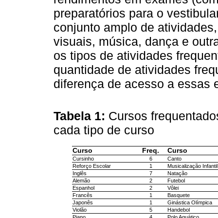
preparatórios para o vestibula
conjunto amplo de atividades,
visuais, música, dança e outr
os tipos de atividades freque
quantidade de atividades freq
diferença de acesso a essas 
Tabela 1:
Cursos frequentado
cada tipo de curso
Curso
Freq.
Curso
Cursinho
6
Canto
Reforço Escolar
1
Musicalização Infantil
Inglês
7
Natação
Alemão
2
Futebol
Espanhol
2
Vôlei
Francês
1
Basquete
Japonês
1
Ginástica Olímpica
Violão
5
Handebol
Piano
4
Polo Aquático