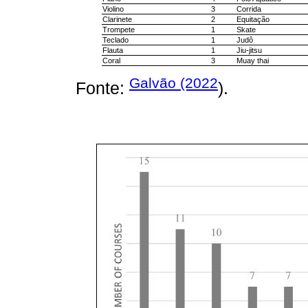
Violino
3
Corrida
Clarinete
2
Equitação
Trompete
1
Skate
Teclado
1
Judô
Flauta
1
Jiu-jitsu
Coral
3
Muay thai
Galvão (2022
Fonte:
).