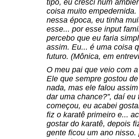
tipo, eu cresci num ambi
coisa muito empedernida. 
nessa época, eu tinha muit
esse... por esse input fa
percebo que eu faria simp
assim. Eu... é uma coisa q
futuro. (Mônica, em entrev
O meu pai que veio com a 
Ele que sempre gostou de l
nada, mas ele falou assim 
dar uma chance?”, daí eu f
começou, eu acabei gostand
fiz o karatê primeiro e... a
gostar do karatê, depois fiz
gente ficou um ano nisso. 