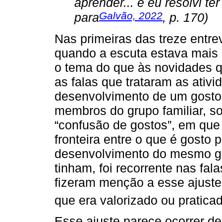
aprender... e eu resolvi ter
Galvão, 2022
para
, p. 170)
Nas primeiras das treze entr
quando a escuta estava mais 
o tema do que às novidades q
as falas que trataram as ativ
desenvolvimento de um gosto 
membros do grupo familiar, 
“confusão de gostos”, em que
fronteira entre o que é gosto 
desenvolvimento do mesmo gos
tinham, foi recorrente nas fal
fizeram menção a esse ajuste 
que era valorizado ou praticad
Esse ajuste parece ocorrer de