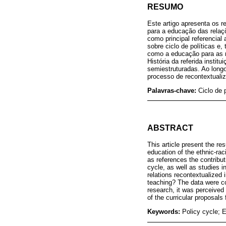
RESUMO
Este artigo apresenta os 
para a educação das relaç
como principal referencial
sobre ciclo de políticas e
como a educação para as re
História da referida insti
semiestruturadas. Ao longo
processo de recontextualiz
Palavras-chave:
Ciclo de 
ABSTRACT
This article present the re
education of the ethnic-ra
as references the contribut
cycle, as well as studies i
relations recontextualized 
teaching? The data were co
research, it was perceived 
of the curricular proposals 
Keywords:
Policy cycle; E