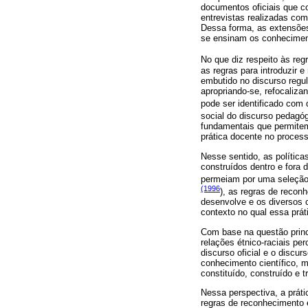
documentos oficiais que co
entrevistas realizadas com
Dessa forma, as extensões
se ensinam os conhecimento
No que diz respeito às reg
as regras para introduzir 
embutido no discurso regul
apropriando-se, refocaliza
pode ser identificado com 
social do discurso pedagó
fundamentais que permitem
prática docente no process
Nesse sentido, as polític
construídos dentro e fora 
permeiam por uma seleção 
(1996
), as regras de recon
desenvolve e os diversos c
contexto no qual essa prát
Com base na questão princ
relações étnico-raciais pe
discurso oficial e o discu
conhecimento científico, 
constituído, construído e 
Nessa perspectiva, a prát
regras de reconhecimento e