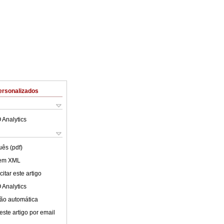
ersonalizados
 Analytics
uês (pdf)
 em XML
itar este artigo
 Analytics
ão automática
este artigo por email