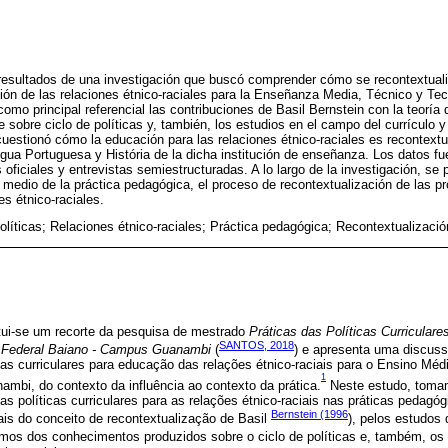
 resultados de una investigación que buscó comprender cómo se recontextuali
ción de las relaciones étnico-raciales para la Enseñanza Media, Técnico y Tec
o principal referencial las contribuciones de Basil Bernstein con la teoría d
 sobre ciclo de políticas y, también, los estudios en el campo del currículo y
cuestionó cómo la educación para las relaciones étnico-raciales es recontextu
ngua Portuguesa y História de la dicha institución de enseñanza. Los datos fu
oficiales y entrevistas semiestructuradas. A lo largo de la investigación, se
r medio de la práctica pedagógica, el proceso de recontextualización de las p
es étnico-raciales.
políticas; Relaciones étnico-raciales; Práctica pedagógica; Recontextualizació
itui-se um recorte da pesquisa de mestrado
Práticas das Políticas Curricular
SANTOS, 2018
to Federal Baiano - Campus Guanambi
(
) e apresenta uma discuss
cas curriculares para educação das relações étnico-raciais para o Ensino Méd
1
mbi, do contexto da influência ao contexto da prática.
Neste estudo, toma
s políticas curriculares para as relações étnico-raciais nas práticas pedagóg
Bernstein (1996
ais do conceito de recontextualização de Basil
), pelos estudos
iamos dos conhecimentos produzidos sobre o ciclo de políticas e, também, o