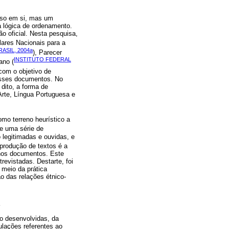
rso em si, mas um
a lógica de ordenamento.
ão oficial. Nesta pesquisa,
ulares Nacionais para a
RASIL, 2004a
), Parecer
INSTITUTO FEDERAL
ano (
com o objetivo de
esses documentos. No
dito, a forma de
Arte, Língua Portuguesa e
mo terreno heurístico a
de uma série de
 legitimadas e ouvidas, e
 produção de textos é a
o nos documentos. Este
revistadas. Destarte, foi
 meio da prática
o das relações étnico-
s
ão desenvolvidas, da
ulações referentes ao