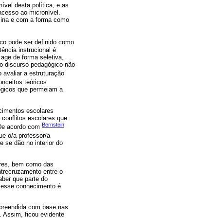
vel desta política, e as
acesso ao micronível.
sina e com a forma como
co pode ser definido como
ência instrucional é
 age de forma seletiva,
] o discurso pedagógico não
o avaliar a estruturação
onceitos teóricos
ógicos que permeiam a
ecimentos escolares
 conflitos escolares que
Bernstein
. De acordo com
ue o/a professor/a
 se dão no interior do
ares, bem como das
ntrecruzamento entre o
aber que parte do
o esse conhecimento é
mpreendida com base nas
. Assim, ficou evidente