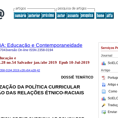
BA: Educação e Contemporaneidade
Serviços P
-7043
versão On-line
ISSN
2358-0194
Journal
ducação e
28 no.54 Salvador jan./abr 2019 Epub 10-Jul-2019
SciELO
Artigo
a2358-0194.2019.v28.n54.p28-42
DOSSIÊ TEMÁTICO
Portug
Artigo
ZAÇÃO DA POLÍTICA CURRICULAR
Como c
O DAS RELAÇÕES ÉTNICO-RACIAIS
SciELO
Traduç
Enviar 