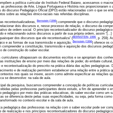
mpõem a política curricular do Instituto Federal Baiano, acessamos o macroní
 as professoras de Arte, Língua Portuguesa e História nos proporcionaram o 
 do discurso Pedagógico Oficial (DPO) estão relacionadas com o que se en
s sobre as relações étnico-raciais nas referidas disciplinas.
Bernstein (1996
ras recontextualizadoras,
) compreende que o discurso pedagógi
e relacionar dois discursos e, nesse processo de relação, o discurso da compet
ativo de ordem social. O princípio recontextualizador do discurso pedagógico
ndo e relacionando outros discursos a partir de sua própria ordem, assim “[...
BERNSTEIN, 1996
quaisquer dos discursos que ele recontextualiza” (
, p. 259). A
Bernstein (1996
gico e as formas de sua transmissão e aquisição,
) oferece os c
 compreender a constituição, transmissão e aquisição dos discursos pedag
o de construção do saber escolar.
as curriculares ultrapassam os documentos escritos e se apropriam dos conh
das instituições de ensino por meio das relações de poder, do embate cultural,
e recontextualização do prescrito na prática diária das ações pedagógicas
hecimento e de realização permitem estabelecer uma relação entre a prática q
ontextos nos quais se insere, assim como admite especificar as relações que
ica se desenvolve: na sala de aula.
ipal da pesquisa, buscamos compreender a concepção de políticas curricul
rcebidas pelas professoras participantes deste estudo, a fim de apreender o e
rso pedagógico por meio das práticas educativas, do saber escolar como um s
mas se diferencia deste pelas suas especificidades, ou seja, pela forma com
transformado no contexto escolar e da sala de aula.
ica pedagógica das professoras na relação com o saber escolar pode ser co
 de realização e nos princípios recontextualizadores do discurso pedagógico