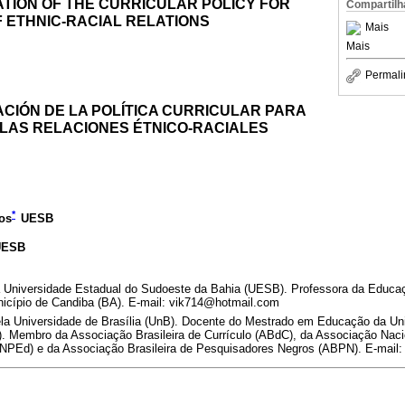
TION OF THE CURRICULAR POLICY FOR
Compartilh
 ETHNIC-RACIAL RELATIONS
Mais
Mais
Permali
CIÓN DE LA POLÍTICA CURRICULAR PARA
 LAS RELACIONES ÉTNICO-RACIALES
*
os
UESB
UESB
 Universidade Estadual do Sudoeste da Bahia (UESB). Professora da Educa
icípio de Candiba (BA). E-mail: vik714@hotmail.com
la Universidade de Brasília (UnB). Docente do Mestrado em Educação da Un
. Membro da Associação Brasileira de Currículo (ABdC), da Associação Nac
PEd) e da Associação Brasileira de Pesquisadores Negros (ABPN). E-mail