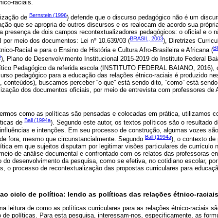
nico-raciais.
Bernstein (1996
lização de
) defende que o discurso pedagógico não é um discu
zação que se apropria de outros discursos e os realocam de acordo sua própri
a a presença de dois campos recontextualizadores pedagógicos: o oficial e o n
BRASIL, 2003
 por meio dos documentos: Lei nº 10.639/03 (
), Diretrizes Curric
B
co-Racial e para o Ensino de História e Cultura Afro-Brasileira e Africana (
b
), Plano de Desenvolvimento Institucional 2015-2019 do Instituto Federal Bai
olítico Pedagógico da referida escola (INSTITUTO FEDERAL BAIANO, 2016), 
rso pedagógico para a educação das relações étnico-raciais é produzido n
s, conteúdos), buscamos perceber “o que” está sendo dito, “como” está sendo 
lização dos documentos oficiais, por meio de entrevista com professores de 
rmos como as políticas são pensadas e colocadas em prática, utilizamos co
Ball (1994a
íticas de
). Segundo este autor, os textos políticos são o resultado 
 influências e intenções. Em seu processo de construção, algumas vozes são
Ball (1994a
 de fora, mesmo que circunstancialmente. Segundo
), o contexto de
ítica em que sujeitos disputam por legitimar visões particulares de currícul
meio de análise documental e confrontado com os relatos das professoras ent
o do desenvolvimento da pesquisa, como se efetiva, no cotidiano escolar, por
s, o processo de recontextualização das propostas curriculares para educaçã
o ciclo de política: lendo as políticas das relações étnico-raciai
 leitura de como as políticas curriculares para as relações étnico-raciais s
o de políticas. Para esta pesquisa, interessam-nos, especificamente, as form