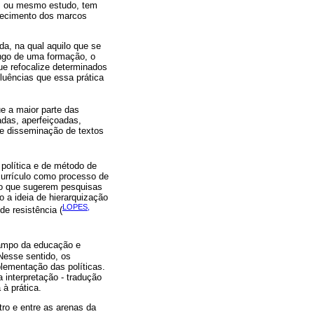
as ou mesmo estudo, tem
nhecimento dos marcos
da, na qual aquilo que se
ongo de uma formação, o
que refocalize determinados
luências que essa prática
ue a maior parte das
hadas, aperfeiçoadas,
 e disseminação de textos
política e de método de
currículo como processo de
odo que sugerem pesquisas
o a ideia de hierarquização
LOPES,
e resistência (
 campo da educação e
 Nesse sentido, os
lementação das políticas.
a interpretação - tradução
 à prática.
ro e entre as arenas da