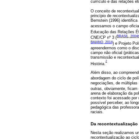
currículo e das relações ét
O conceito de recontextua
princípio de recontextuali
Bernstein (1996) identific
acessamos o campo oficial
Educação das Relações Étni
BRASIL, 2004
CNE/CP nº 3 (
BAIANO, 2014
) e Projeto P
apreendermos como o discu
campo não oficial (prática
transmissão e recontextua
2
História.
Além disso, ao compreende
abordagem do ciclo de pol
negociações, de múltiplas
outras, obviamente, ficam
arena de elaboração da pol
contexto foi acessado por 
possível perceber, ao long
pedagógica das professora
raciais.
Da recontextualização a
Nesta seção realizamos uma
recontextualização ao cicl