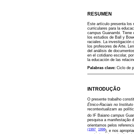
RESUMEN
Este artículo presenta los
curriculares para la educa
campus Guanambi. Tiene com
los estudios de Ball y Bowe
raciales. La investigación 
los profesores de Arte, Le
del análisis de documentos 
en el cotidiano escolar, po
la educación de las relacin
Palabras clave:
Ciclo de 
INTRODUÇÃO
O presente trabalho const
Étnico-Raciais no Institu
recontextualizam as políti
do IF Baiano
campus
Guana
pesquisa a manifestação da
orientamos pelos referenci
(1997
1998
,
), e nos apropr