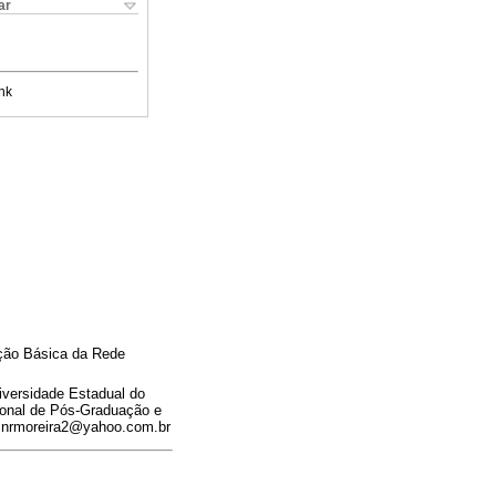
ar
nk
ção Básica da Rede
iversidade Estadual do
ional de Pós-Graduação e
: nrmoreira2@yahoo.com.br