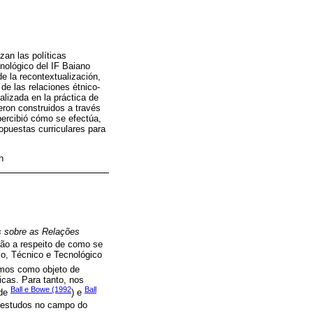
zan las políticas
nológico del IF Baiano
e la recontextualización,
 de las relaciones étnico-
alizada en la práctica de
eron construidos a través
 percibió cómo se efectúa,
ropuestas curriculares para
n
es sobre as Relações
ão a respeito de como se
io, Técnico e Tecnológico
mos como objeto de
icas. Para tanto, nos
Ball e Bowe (1992
Ball
 de
) e
s estudos no campo do