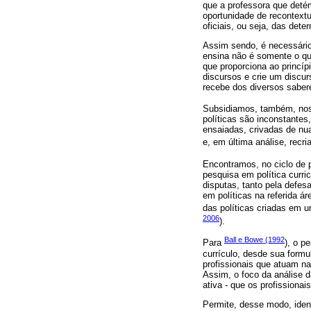
que a professora que deté
oportunidade de recontext
oficiais, ou seja, das dete
Assim sendo, é necessário 
ensina não é somente o que
que proporciona ao princíp
discursos e crie um discur
recebe dos diversos sabere
Subsidiamos, também, noss
políticas são inconstantes,
ensaiadas, crivadas de nu
e, em última análise, recri
Encontramos, no ciclo de 
pesquisa em política curr
disputas, tanto pela defes
em políticas na referida á
das políticas criadas em u
2006
).
Ball e Bowe (1992
Para
), o p
currículo, desde sua formu
profissionais que atuam n
Assim, o foco da análise da
ativa - que os profissionai
Permite, desse modo, iden