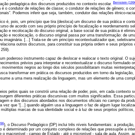
Bernstein (199
zação pedagógica dos discursos produzidos no contexto escolar.
é o condutor de relações de classe; o condutor de relações de gênero; o con
ionais”. Podemos inferir que seja, também, condutor das relações étnico-racia
co é, pois, um princípio que tira (desloca) um discurso de sua prática e cont
curso de acordo com seu próprio princípio de focalização e reordenamento se
ção e recolocação do discurso original, a base social de sua prática é elimi
ção e recolocação, o discurso original passa por uma transformação: de uma 
ou imaginária. [...] Trata-se de um princípio recontextualizador que, seletivam
 relaciona outros discursos, para constituir sua própria ordem e seus próprio
. 259).
 um poderoso instrumento capaz de deslocar e realocar o texto original. O su
nhecimentos prévios para interpretar e recontextualizar o discurso formulado o
s movimentos negros ao longo dos séculos possibilitaram muitas reinterpreta
usca transformar em prática os discursos produzidos em torno da legislação,
 resume a uma mera realização da linguagem, mas um elemento de uma compl
eios pelos quais se constrói uma relação de poder, pois, em cada contexto so
, surgem diferentes práticas discursivas com muitos significados. Essa partic
agem e dos discursos abordados nos documentos oficiais no campo da produ
a vez que “[...] quando alguém usa a linguagem o faz de algum lugar localizad
s múltiplas marcas de sua identidade social e à luz de seus projetos políticos
996
), o Discurso Pedagógico (DP) inclui três níveis fundamentais: a produção,
o é determinado por um conjunto complexo de relações que pressupõe a inter
 o macronível - campo de Estado - até o micronível - sala de aula. Assim, a