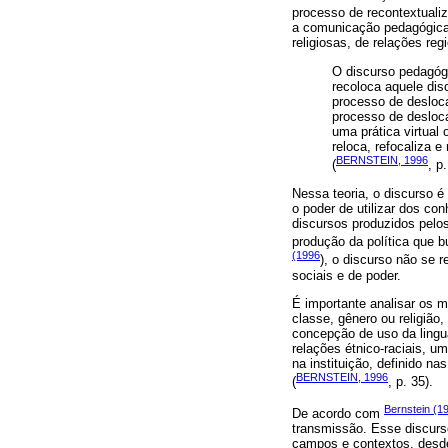
processo de recontextuali
a comunicação pedagógica 
religiosas, de relações reg
O discurso pedagógi
recoloca aquele dis
processo de desloca
processo de desloca
uma prática virtual 
reloca, refocaliza e
BERNSTEIN, 1996
(
, p
Nessa teoria, o discurso é
o poder de utilizar dos co
discursos produzidos pelo
produção da política que b
(1996
), o discurso não se
sociais e de poder.
É importante analisar os m
classe, gênero ou religião
concepção de uso da lingu
relações étnico-raciais, um
na instituição, definido na
BERNSTEIN, 1996
(
, p. 35).
Bernstein (1
De acordo com
transmissão. Esse discurs
campos e contextos, desde