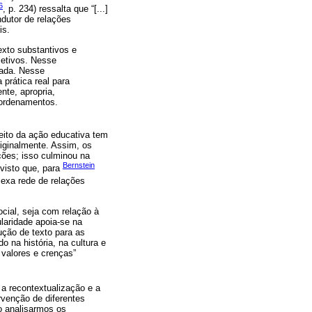
6
, p. 234) ressalta que “[...]
dutor de relações
is.
exto substantivos e
letivos. Nesse
nada. Nesse
prática real para
ente, apropria,
s ordenamentos.
jeito da ação educativa tem
riginalmente. Assim, os
ções; isso culminou na
Bernstein
 visto que, para
exa rede de relações
cial, seja com relação à
ularidade apoia-se na
ção de texto para as
o na história, na cultura e
, valores e crenças”
 a recontextualização e a
venção de diferentes
o analisarmos os