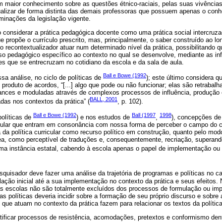
m maior conhecimento sobre as questões étnico-raciais, pelas suas vivênci
ualizar de forma distinta das demais professoras que possuem apenas o co
rminações da legislação vigente.
considerar a prática pedagógica docente como uma prática social intercruza
 propõe o currículo prescrito, mas, principalmente, o saber construído ao l
io recontextualizador atuar num determinado nível da prática, possibilitando 
so pedagógico específico ao contexto no qual se desenvolve, mediante as inf
s que se entrecruzam no cotidiano da escola e da sala de aula.
Ball e Bowe (1992
a análise, no ciclo de políticas de
); este último considera q
 produto de acordos, “[...] algo que pode ou não funcionar; elas são retrabal
ances e moduladas através de complexos processos de influência, produção
BALL, 2001
adas nos contextos da prática” (
, p. 102).
Ball e Bowe (1992
Ball (1997
1998
políticas de
) e nos estudos de
,
), concepções de 
icular que entram em consonância com nossa forma de perceber o campo do 
a da política curricular como recurso político em construção, quanto pelo m
rea, como perceptível de traduções e, consequentemente, recriação, superand
ma instância estatal, cabendo à escola apenas o papel de implementação ou d
esquisador deve fazer uma análise da trajetória de programas e políticas no
lação inicial até a sua implementação no contexto da prática e seus efeitos.
as escolas não são totalmente excluídos dos processos de formulação ou imp
s políticas deveria incidir sobre a formação de seu próprio discurso e sobre 
s que atuam no contexto da prática fazem para relacionar os textos da política
tificar processos de resistência, acomodações, pretextos e conformismo dent