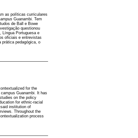
 as políticas curriculares
campus
Guanambi. Tem
studos de Ball e Bowe
investigação questionou
e, Língua Portuguesa e
s oficiais e entrevistas
a prática pedagógica, o
contextualized for the
ano campus Guanambi. It has
studies on the policy
ucation for ethnic-racial
aid institution of
erviews. Throughout the
contextualization process