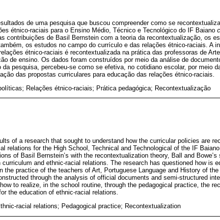
resultados de uma pesquisa que buscou compreender como se recontextualizam
ões étnico-raciais para o Ensino Médio, Técnico e Tecnológico do IF Baiano
 as contribuições de Basil Bernstein com a teoria da recontextualização, os e
, também, os estudos no campo do currículo e das relações étnico-raciais. A 
lações étnico-raciais é recontextualizada na prática das professoras de Art
tuição de ensino. Os dados foram construídos por meio da análise de documento
 da pesquisa, percebeu-se como se efetiva, no cotidiano escolar, por meio d
ação das propostas curriculares para educação das relações étnico-raciais.
políticas; Relações étnico-raciais; Prática pedagógica; Recontextualização
sults of a research that sought to understand how the curricular policies are re
cial relations for the High School, Technical and Technological of the IF Bai
ions of Basil Bernstein’s with the recontextualization theory, Ball and Bowe’s 
n curriculum and ethnic-racial relations. The research has questioned how is ed
in the practice of the teachers of Art, Portuguese Language and History of the s
nstructed through the analysis of official documents and semi-structured int
how to realize, in the school routine, through the pedagogical practice, the re
for the education of ethnic-racial relations.
thnic-racial relations; Pedagogical practice; Recontextualization