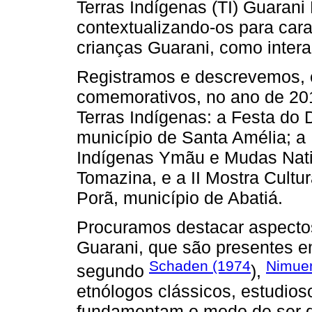
Terras Indígenas (TI) Guaran
contextualizando-os para cara
crianças Guarani, como inte
Registramos e descrevemos, e
comemorativos, no ano de 201
Terras Indígenas: a Festa do D
município de Santa Amélia; a 
Indígenas Ymãu e Mudas Nativ
Tomazina, e a II Mostra Cult
Porã, município de Abatiá.
Procuramos destacar aspectos
Guarani, que são presentes e
Schaden (1974
Nimuen
segundo
),
etnólogos clássicos, estudio
fundamentam o modo de ser 