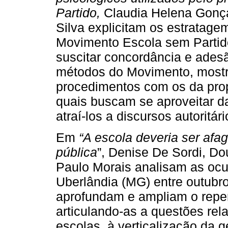
Partido,
Claudia Helena Gonç
Silva explicitam os estratagem
Movimento Escola sem Partido 
suscitar concordância e adesã
métodos do Movimento, mostr
procedimentos com os da prop
quais buscam se aproveitar d
atraí-los a discursos autoritári
Em
“A escola deveria ser afag
pública
”, Denise De Sordi, D
Paulo Morais analisam as oc
Uberlândia (MG) entre outubr
aprofundam e ampliam o reper
articulando-as a questões rel
escolas, à verticalização da g