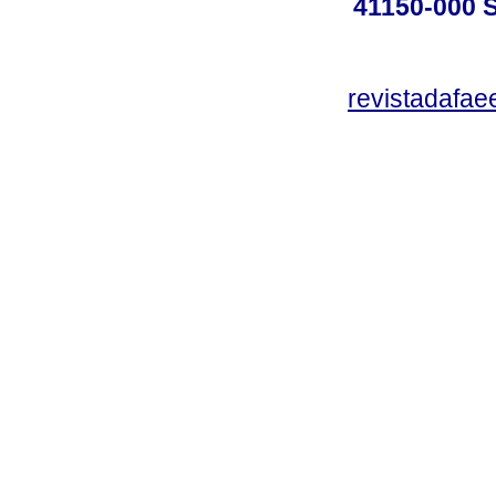
41150-000
revistadafa