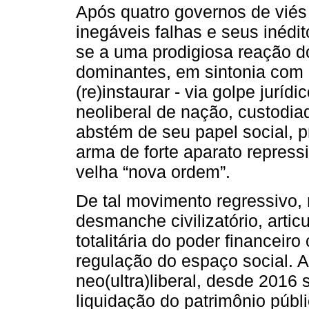
Após quatro governos de viés
inegáveis falhas e seus inédi
se a uma prodigiosa reação d
dominantes, em sintonia com o 
(re)instaurar - via golpe juríd
neoliberal de nação, custodi
abstém de seu papel social, pr
arma de forte aparato repress
velha “nova ordem”.
De tal movimento regressivo,
desmanche civilizatório, arti
totalitária do poder financeir
regulação do espaço social. A
neo(ultra)liberal, desde 2016 
liquidação do patrimônio públ