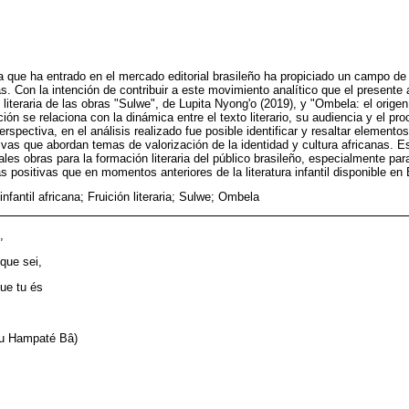
cana que ha entrado en el mercado editorial brasileño ha propiciado un campo de
s. Con la intención de contribuir a este movimiento analítico que el presente 
ón literaria de las obras "Sulwe", de Lupita Nyong'o (2019), y "Ombela: el origen
ción se relaciona con la dinámica entre el texto literario, su audiencia y el p
pectiva, en el análisis realizado fue posible identificar y resaltar elementos d
tivas que abordan temas de valorización de la identidad y cultura africanas. E
tales obras para la formación literaria del público brasileño, especialmente par
positivas que en momentos anteriores de la literatura infantil disponible en B
 infantil africana; Fruición literaria; Sulwe; Ombela
,
que sei,
ue tu és
ou Hampaté Bâ)