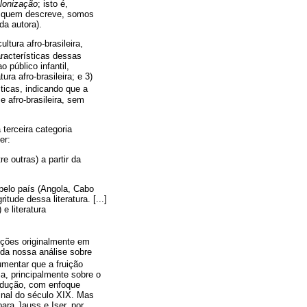
lonização
; isto é,
 quem descreve, somos
da autora).
ltura afro-brasileira,
racterísticas dessas
 público infantil,
tura afro-brasileira; e 3)
sticas, indicando que a
e afro-brasileira, sem
terceira categoria
er:
re outras) a partir da
 pelo país (Angola, Cabo
ude dessa literatura. [...]
e literatura
uções originalmente em
 da nossa análise sobre
umentar que a fruição
ma, principalmente sobre o
rodução, com enfoque
inal do século XIX. Mas
ara Jauss e Iser, por