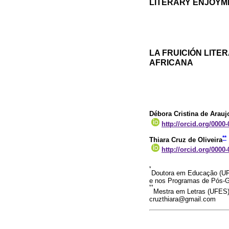
LITERARY ENJOYME
LA FRUICIÓN LITER
AFRICANA
Débora Cristina de Arauj
http://orcid.org/0000
**
Thiara Cruz de Oliveira
http://orcid.org/0000
*
Doutora em Educação (UFP
e nos Programas de Pós-G
**
Mestra em Letras (UFES).
cruzthiara@gmail.com