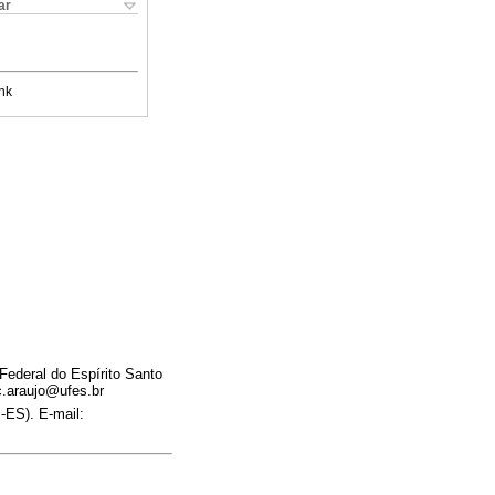
ar
nk
ederal do Espírito Santo
.araujo@ufes.br
-ES). E-mail: