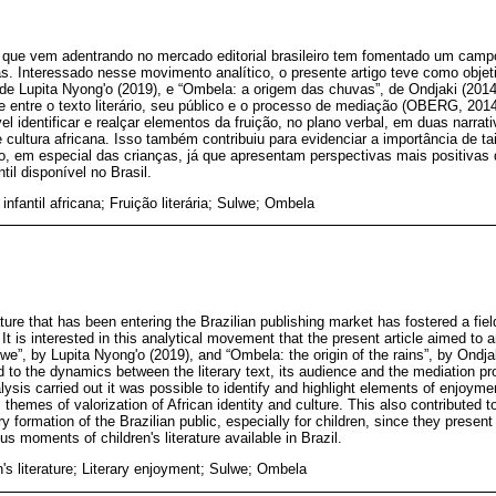
cana que vem adentrando no mercado editorial brasileiro tem fomentado um cam
as. Interessado nesse movimento analítico, o presente artigo teve como objeti
, de Lupita Nyong'o (2019), e “Ombela: a origem das chuvas”, de Ondjaki (2014
e entre o texto literário, seu público e o processo de mediação (OBERG, 201
ível identificar e realçar elementos da fruição, no plano verbal, em duas narr
e cultura africana. Isso também contribuiu para evidenciar a importância de t
leiro, em especial das crianças, já que apresentam perspectivas mais positiv
ntil disponível no Brasil.
 infantil africana; Fruição literária; Sulwe; Ombela
ature that has been entering the Brazilian publishing market has fostered a fiel
It is interested in this analytical movement that the present article aimed to a
we”, by Lupita Nyong'o (2019), and “Ombela: the origin of the rains”, by Ondj
ted to the dynamics between the literary text, its audience and the mediation 
alysis carried out it was possible to identify and highlight elements of enjoymen
 themes of valorization of African identity and culture. This also contributed t
ry formation of the Brazilian public, especially for children, since they presen
us moments of children's literature available in Brazil.
n's literature; Literary enjoyment; Sulwe; Ombela