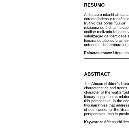
RESUMO
A literatura infantil afri
características e tendênci
fruitivo das obras “Sulwe”
relaciona-se à dinamicidad
análise realizada foi poss
valorização da identidade 
literária do público brasi
anteriores da literatura infa
Palavras-chave:
Literatura
ABSTRACT
The African children's liter
characteristics and trends. 
character of the works “Sul
literary enjoyment is rela
this perspective, in the an
two narratives that address
of such works for the litera
perspectives than in previo
Keywords:
African childre