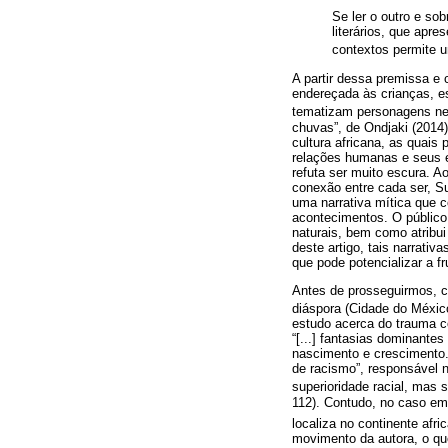
Se ler o outro e so
literários, que apr
contextos permite 
A partir dessa premissa e 
endereçada às crianças, est
tematizam personagens ne
chuvas”, de Ondjaki (2014
cultura africana, as quais
relações humanas e seus e
refuta ser muito escura. A
conexão entre cada ser, Su
uma narrativa mítica que 
acontecimentos. O público
naturais, bem como atribui
deste artigo, tais narrati
que pode potencializar a fru
Antes de prosseguirmos, ca
diáspora (Cidade do Méxic
estudo acerca do trauma co
“[...] fantasias dominantes
nascimento e crescimento.
de racismo”, responsável 
superioridade racial, mas s
112). Contudo, no caso em
localiza no continente afr
movimento da autora, o que