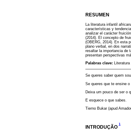
RESUMEN
La literatura infantil afri
características y tendencia
analizar el carácter fruici
(2014). El concepto de frui
(OBERG, 2014). En esta pers
plano verbal, en dos narra
resaltar la importancia de 
presentan perspectivas más 
Palabras clave:
Literatura
Se queres saber quem sou
Se queres que te ensine o 
Deixa um pouco de ser o q
E esquece o que sabes.
Tierno Bukar (apud Amad
1
INTRODUÇÃO