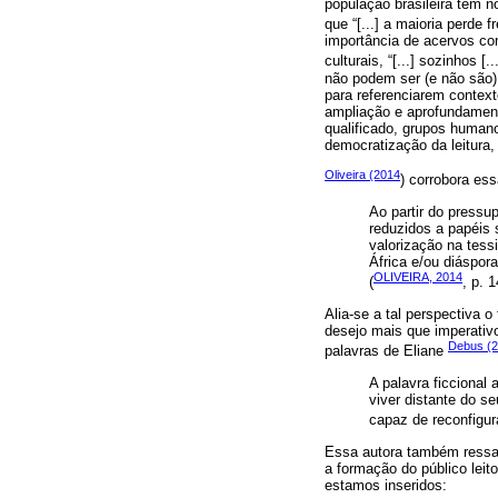
população brasileira tem no
que “[...] a maioria perde
importância de acervos com
culturais, “[...] sozinhos 
não podem ser (e não são)
para referenciarem context
ampliação e aprofundamen
qualificado, grupos human
democratização da leitura
Oliveira (2014
) corrobora ess
Ao partir do pressu
reduzidos a papéis 
valorização na tessi
África e/ou diáspor
OLIVEIRA, 2014
(
, p. 1
Alia-se a tal perspectiva
desejo mais que imperati
Debus (
palavras de Eliane
A palavra ficcional
viver distante do s
capaz de reconfigura
Essa autora também ressalta
a formação do público leit
estamos inseridos: