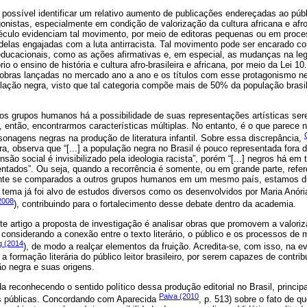
possível identificar um relativo aumento de publicações endereçadas ao públ
nistas, especialmente em condição de valorização da cultura africana e afro-
éculo evidenciam tal movimento, por meio de editoras pequenas ou em proce
delas engajadas com a luta antirracista. Tal movimento pode ser encarado co
educacionais, como as ações afirmativas e, em especial, as mudanças na leg
ório o ensino de história e cultura afro-brasileira e africana, por meio da Lei 
 obras lançadas no mercado ano a ano e os títulos com esse protagonismo ne
ulação negra, visto que tal categoria compõe mais de 50% da população brasi
os grupos humanos há a possibilidade de suas representações artísticas se
el, então, encontrarmos características múltiplas. No entanto, é o que parece
rsonagens negras na produção de literatura infantil. Sobre essa discrepância,
leira, observa que “[...] a população negra no Brasil é pouco representada fora
são social é invisibilizado pela ideologia racista”, porém “[...] negros há e
ntados”. Ou seja, quando a recorrência é somente, ou em grande parte, refer
ente se comparados a outros grupos humanos em um mesmo país, estamos di
e tema já foi alvo de estudos diversos como os desenvolvidos por Maria Anór
(2008
), contribuindo para o fortalecimento desse debate dentro da academia.
te artigo a proposta de investigação é analisar obras que promovem a valoriz
considerando a conexão entre o texto literário, o público e os processos de
g (2014
), de modo a realçar elementos da fruição. Acredita-se, com isso, na e
 a formação literária do público leitor brasileiro, por serem capazes de contr
o negra e suas origens.
 reconhecendo o sentido político dessa produção editorial no Brasil, princi
Paiva (2010
as públicas. Concordando com Aparecida
, p. 513) sobre o fato de q