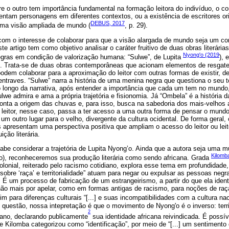
bre o outro tem importância fundamental na formação leitora do indivíduo, o c
esentam personagens em diferentes contextos, ou a existência de escritores or
DEBUS, 2017
uma visão ampliada de mundo (
, p. 29).
com o interesse de colaborar para que a visão alargada de mundo seja um co
e artigo tem como objetivo analisar o caráter fruitivo de duas obras literárias
Nyong'o (2019
gras em condição de valorização humana: “Sulwe”, de Lupita
), 
). Trata-se de duas obras contemporâneas que acionam elementos de resgate 
 podem colaborar para a aproximação do leitor com outras formas de existir, de
ntraves. “Sulwe” narra a história de uma menina negra que questiona o seu 
o longo da narrativa, após entender a importância que cada um tem no mundo
lwe admira e ama a própria trajetória e fisionomia. Já “Ombela” é a história 
conta a origem das chuvas e, para isso, busca na sabedoria dos mais-velhos 
 leitor, nesse caso, passa a ter acesso a uma outra forma de pensar o mun
 um outro lugar para o velho, divergente da cultura ocidental. De forma gera
vas apresentam uma perspectiva positiva que ampliam o acesso do leitor ou leit
ição literária.
be considerar a trajetória de Lupita Nyong’o. Ainda que a autora seja uma m
Kilomb
o), reconheceremos sua produção literária como sendo africana. Grada
lonial, reiterado pelo racismo cotidiano, explora esse tema em profundidade
 sobre ‘raça’ e territorialidade” atuam para negar ou expulsar as pessoas neg
 É um processo de fabricação de um estrangeirismo, a partir do que ela iden
não mais por apelar, como em formas antigas de racismo, para noções de raça
im para diferenças culturais “[...] e suas incompatibilidades com a cultura nac
 questão, nossa intepretação é que o movimento de Nyong'o é o inverso: terr
2
icano, declarando publicamente
sua identidade africana reivindicada. É possí
 Kilomba categorizou como “identificação”, por meio de “[...] um sentimento 