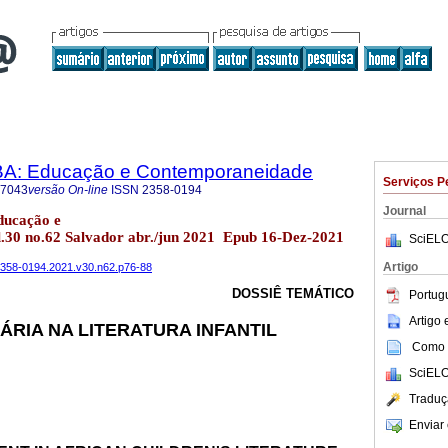
BA: Educação e Contemporaneidade
Serviços P
-7043
versão On-line
ISSN
2358-0194
Journal
ducação e
.30 no.62 Salvador abr./jun 2021 Epub 16-Dez-2021
SciELO
Artigo
a2358-0194.2021.v30.n62.p76-88
DOSSIÊ TEMÁTICO
Portug
Artigo
ÁRIA NA LITERATURA INFANTIL
Como c
SciELO
Traduç
Enviar 