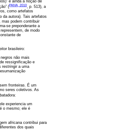
rios)” e ainda a noção de
PAIVA, 2010
ção” (
, p. 513), a
ros, como artefatos
fo da autora). Tais artefatos
, mas podem contribuir
orna-se preponderante a
 representem, de modo
constante de
tor brasileiro:
s negros não mais
de ressignificação e
 restringir a uma
 desumanização
 sem fronteiras. É um
o seres coletivos. As
batadora:
ele experiencia um
 é o mesmo; ele é
igem africana contribui para
diferentes dos quais