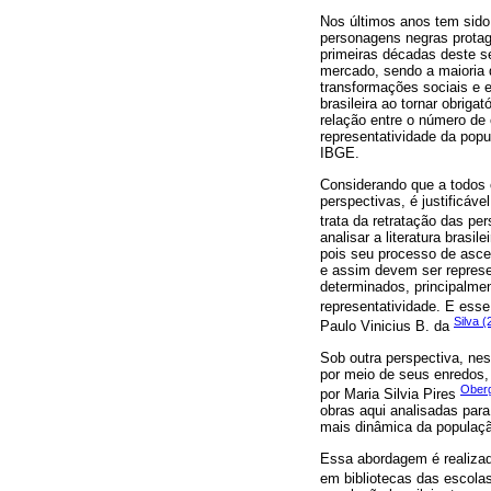
Nos últimos anos tem sido 
personagens negras protago
primeiras décadas deste s
mercado, sendo a maioria 
transformações sociais e 
brasileira ao tornar obrigat
relação entre o número de
representatividade da pop
IBGE.
Considerando que a todos 
perspectivas, é justificáv
trata da retratação das pe
analisar a literatura brasi
pois seu processo de ascen
e assim devem ser represe
determinados, principalm
representatividade. E ess
Silva 
Paulo Vinicius B. da
Sob outra perspectiva, nes
por meio de seus enredos, 
Ober
por Maria Silvia Pires
obras aqui analisadas para
mais dinâmica da populaçã
Essa abordagem é realizada
em bibliotecas das escol