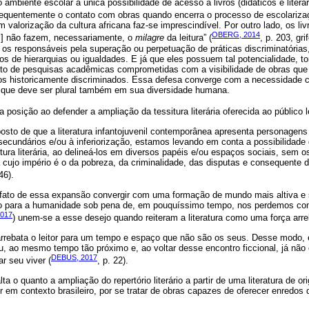
 ambiente escolar a única possibilidade de acesso a livros (didáticos e literá
 frequentemente o contato com obras quando encerra o processo de escolariza
 valorização da cultura africana faz-se imprescindível. Por outro lado, os liv
OBERG, 2014
[...] não fazem, necessariamente, o
milagre
da leitura” (
, p. 203, gri
 os responsáveis pela superação ou perpetuação de práticas discriminatórias
os de hierarquias ou igualdades. E já que eles possuem tal potencialidade, t
to de pesquisas acadêmicas comprometidas com a visibilidade de obras que
os historicamente discriminados. Essa defesa converge com a necessidade 
, que deve ser plural também em sua diversidade humana.
a posição ao defender a ampliação da tessitura literária oferecida ao público lei
posto de que a literatura infantojuvenil contemporânea apresenta personagen
secundários e/ou à inferiorização, estamos levando em conta a possibilidade 
tura literária, ao delineá-los em diversos papéis e/ou espaços sociais, sem os
a cujo império é o da pobreza, da criminalidade, das disputas e consequente
46).
 o fato de essa expansão convergir com uma formação de mundo mais altiva e
vo para a humanidade sob pena de, em pouquíssimo tempo, nos perdemos com
2017
) unem-se a esse desejo quando reiteram a literatura como uma força arre
 arrebata o leitor para um tempo e espaço que não são os seus. Desse modo, 
eu, ao mesmo tempo tão próximo e, ao voltar desse encontro ficcional, já não
DEBUS, 2017
r seu viver (
, p. 22).
 o quanto a ampliação do repertório literário a partir de uma literatura de or
or em contexto brasileiro, por se tratar de obras capazes de oferecer enredos 