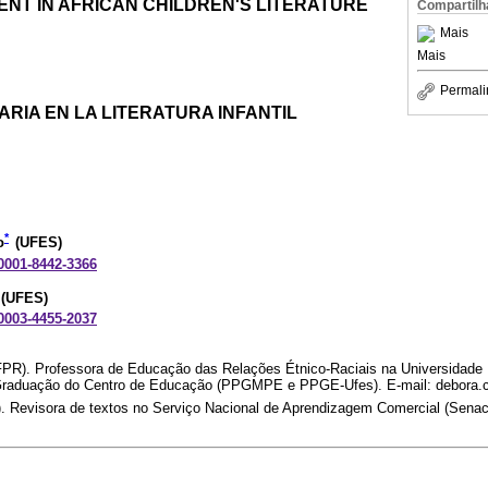
NT IN AFRICAN CHILDREN'S LITERATURE
Compartilh
Mais
Mais
Permali
ARIA EN LA LITERATURA INFANTIL
*
o
(UFES)
-0001-8442-3366
(UFES)
-0003-4455-2037
R). Professora de Educação das Relações Étnico-Raciais na Universidade F
raduação do Centro de Educação (PPGMPE e PPGE-Ufes). E-mail: debora.c
 Revisora de textos no Serviço Nacional de Aprendizagem Comercial (Senac