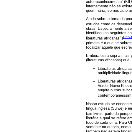
autorreconhecimento” (KILO
internamente não se exis
quem narra, somos autoras/
Ainda sobre o tema da produ
estudos como os desenvol
obras. Especialmente a seg
identificou as seguintes cate
DEBU
literaturas africanas” (
primeira é a que se sobress
focalizar aquele que escre
Embora essa seja a mais po
(literaturas africanas) qu
Literaturas africana
multiplicidade lingu
Literaturas african
Verde, Guiné-Bissau
sugere outras subcat
contemporaneíssima 
Nosso estudo se concentra
língua inglesa (Sulwe) e e
tais livros, parte da persp
literária a qual se refere
foco de cada uma. Para Obe
somente na autoria, como 
também não estava fincada 