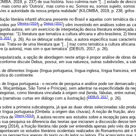
MBA, 2019, p. 237) de sua história. Isso culmina num “[...] estado de
desco
te mais como a/o ‘Outro/a’, mas como o eu. Somos eu, somos
sujeito
, somos
es e autoridade da nossa própria realidade” (KILOMBA, 2019, p. 238, grifos 
ção literária infantil africana presente no Brasil e aquelas com temática da cu
Oliveira (2014
Debus (2017
vidos por
) e
) vêm investindo em análises sobre as ca
unda autora, em um exercício de interpretação dessa literatura endereçada ao
gorias: “1) literatura que tematiza a cultura africana e afro-brasileira; 2) litera
S, 2017
, p. 26). Ao se debruçar sobre elas, a autora especifica suas caracterí
ai. Trata-se de uma literatura que “[...] traz como temática a cultura africana 
ve (a autoria), mas sim o que tematiza” (DEBUS, 2017, p. 26).
pularizada, a opção de abordagem neste artigo é propor análise de obras da 
e, conforme discute Debus, possui, em sua natureza, outras subdivisões, a sab
s de diferentes línguas (língua portuguesa, língua inglesa, língua francesa, ent
ística do continente.
as de língua portuguesa - o recorte de pesquisa e análise pode ser demarcado
, Moçambique, São Tomé e Príncipe), sem adentrar na especificidade da negrit
egorias, como literatura vinculada à origem oral (lenda, fábulas, entre outras) 
DEBUS, 2017
(narrativas curtas em diálogo com a ilustração) (
, p. 26).
 sobre a primeira subcategoria, já que as duas obras selecionadas são prod
m língua portuguesa (Ombela: a origem das chuvas). A noção de fruição, alvo
Oberg (2014
ectiva de
). A autora recorre aos estudos sobre a recepção para arg
 em sua pesquisa se diferencia das teorias que iniciaram a discussão desse te
rg (2014), a fruição literária não pode ser entendida apenas pelo viés da p
apontavam os estudos literários ocidentais realizados do Romantismo até o f
na perspectiva apenas do texto ou do leitor ou leitora. Ela acrescenta que, p