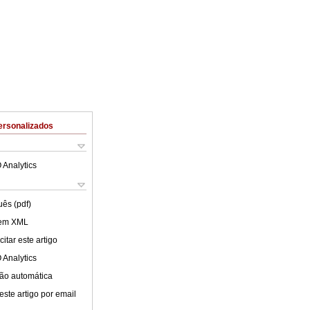
ersonalizados
 Analytics
uês (pdf)
 em XML
itar este artigo
 Analytics
ão automática
este artigo por email