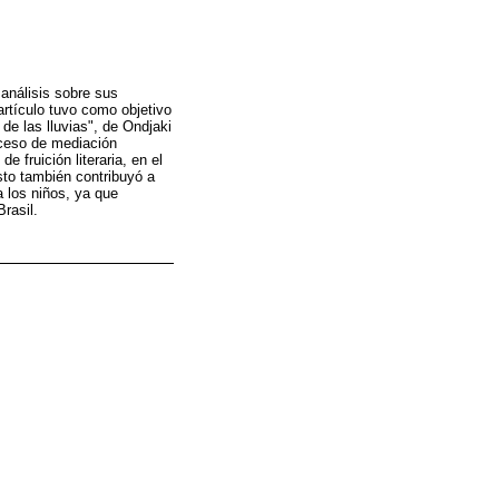
 análisis sobre sus
artículo tuvo como objetivo
 de las lluvias", de Ondjaki
roceso de mediación
e fruición literaria, en el
sto también contribuyó a
a los niños, ya que
rasil.