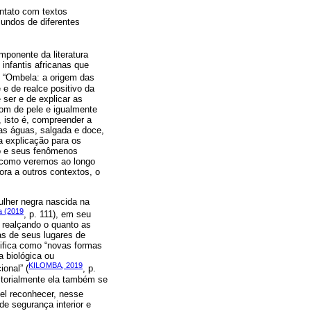
ontato com textos
iundos de diferentes
mponente da literatura
 infantis africanas que
e “Ombela: a origem das
e de realce positivo da
 ser e de explicar as
tom de pele e igualmente
, isto é, compreender a
das águas, salgada e doce,
a explicação para os
do e seus fenômenos
l, como veremos ao longo
ora a outros contextos, o
ulher negra nascida na
a (2019
, p. 111), em seu
, realçando o quanto as
ras de seus lugares de
tifica como “novas formas
 biológica ou
KILOMBA, 2019
ional” (
, p.
itorialmente ela também se
vel reconhecer, nesse
de segurança interior e