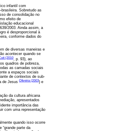
ico infantil com
brasileira. Sobretudo as
sso de consolidação no
mo efeito de
islação educacional
10.639/2003. Ainda assim, a
gro é desproporcional à
leira, conforme dados do
rem de diversas maneiras e
 não acontecer quando se
Cuti (2010
, p. 93), ao
 dos quadros de pobreza,
m todas as camadas sociais
ente a espaços sociais
ante de contextos de sub-
Oliveira (2003
ia de Jesus
) e
ação da cultura africana
 mediação, apresentados
vidente importância das
ibuir com uma representação
palmente quando isso ocorre
ue “grande parte da