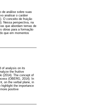
po de análise sobre suas
vo analisar o caráter
). O conceito de fruição
4). Nessa perspectiva, na
ativas que abordam temas de
ais obras para a formação
as do que em momentos
d of analysis on its
nalyze the fruitive
aki (2014). The concept of
process (OBERG, 2014). In
t, on the verbal plane, in
o highlight the importance
t more positive