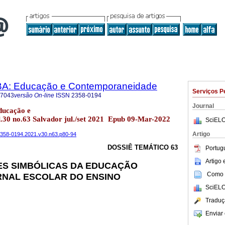
BA: Educação e Contemporaneidade
Serviços P
-7043
versão On-line
ISSN
2358-0194
Journal
ducação e
30 no.63 Salvador jul./set 2021 Epub 09-Mar-2022
SciELO
Artigo
a2358-0194.2021.v30.n63.p80-94
DOSSIÊ TEMÁTICO 63
Portug
Artigo
S SIMBÓLICAS DA EDUCAÇÃO
Como c
RNAL ESCOLAR DO ENSINO
SciELO
Traduç
Enviar 