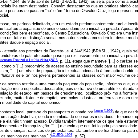
-Lei 4.244, de 9 de abril de 1942 (BRASIL, 1942), ou seja, para como a exis
sociais lhe eram destinados. Convém destacarmos que as práticas simbólicas
isas e pessoas se passam “no” e “em” torno do Osvaldo Cruz, logo represen
ocial.
osso, no período delimitado, era um estado predominantemente rural e local
ue facilitou a expansão do ensino secundário pela iniciativa privada. Apesar 
 condições bem específicas, o Centro Educacional Osvaldo Cruz era uma instit
mo um fator de distinção social, nos autorizando a considerá-lo, desse modo
lites daquele espaço social.
o - atendia aos preceitos do Decreto-Lei 4.244/1942 (BRASIL, 1942), quais se
condutoras do país oferecido quase que exclusivamente pela iniciativa priva
ezuram Trevizoli e Letícia Vieira (2013
, p. 11), etapa que manteve “[...] o caráter 
m como o “[...] predomínio de acesso ao ensino secundário para as classes
assim, “[...] um nível de preparação intelectual adequado à formação da elite 
 “
habitus
de elite” nos jovens pertencentes às classes com maior volume de 
de acesso restrito a uma camada pequena da população, inferimos que, qua
 fração muito específica dessa elite, pois se tratava de uma elite localizad
ação do estado, em passos de crescimento, localizado próximo à fronteira
 estado, muito distante da capital, sem polos industriais ou ferrovia e com um
 mobilidade de capital econômico.
Louro (1997
contexto local, parte-se do pressuposto cunhado por
) de que desd
u uma ação distintiva, sendo incumbida de separar os indivíduos - tornando a
que a ela não tinham acesso. Dividiu também internamente os que nela estava
denamento e hierarquização: “[...] a escola que nos foi legada pela sociedad
s de crianças, católicos de protestantes. Ela também se fez diferente para o
LOURO, 1997
 os meninos das meninas.” (
, p. 57).