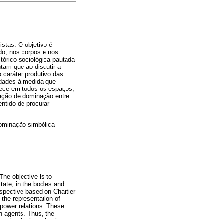
istas. O objetivo é
do, nos corpos e nos
tórico-sociológica pautada
tam que ao discutir a
 caráter produtivo das
idades à medida que
lece em todos os espaços,
lação de dominação entre
entido de procurar
dominação simbólica
The objective is to
tate, in the bodies and
rspective based on Chartier
the representation of
 power relations. These
on agents. Thus, the