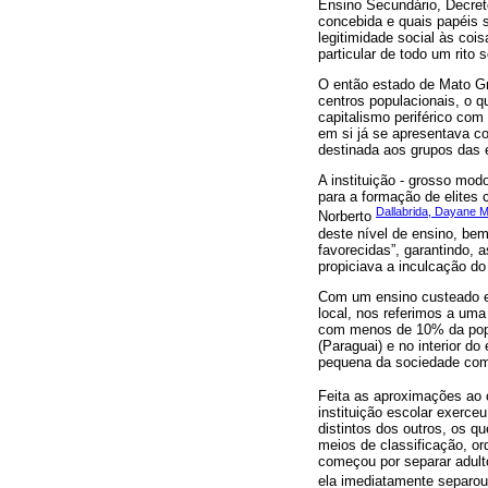
Ensino Secundário, Decreto
concebida e quais papéis 
legitimidade social às co
particular de todo um rito s
O então estado de Mato Gr
centros populacionais, o q
capitalismo periférico com
em si já se apresentava co
destinada aos grupos das e
A instituição - grosso mod
para a formação de elites 
Dallabrida, Dayane M
Norberto
deste nível de ensino, be
favorecidas”, garantindo, 
propiciava a inculcação do
Com um ensino custeado e 
local, nos referimos a uma
com menos de 10% da popul
(Paraguai) e no interior do
pequena da sociedade com
Feita as aproximações ao 
instituição escolar exerce
distintos dos outros, os 
meios de classificação, or
começou por separar adulto
ela imediatamente separou