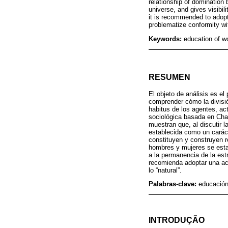
relationship of domination 
universe, and gives visibi
it is recommended to adopt,
problematize conformity wit
Keywords:
education of w
RESUMEN
El objeto de análisis es el
comprender cómo la divisió
habitus de los agentes, a
sociológica basada en Char
muestran que, al discutir 
establecida como un caráct
constituyen y construyen r
hombres y mujeres se establ
a la permanencia de la est
recomienda adoptar una acti
lo “natural”.
Palabras-clave:
educación
INTRODUÇÃO