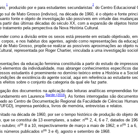
1
2
rio
,
produzido por e para estudantes secundaristas
do Centro Educacional 
go sul de Mato Grosso (indiviso), na década de 1960, é o objeto e fonte princ
uanto fonte e objeto de investigação são possíveis em virtude das mudança
a partir das últimas décadas do século XX, com a expansão de objetos histor
e tratamento pela perspectiva da Nova História Cultural.
nder como a divisão entre os sexos está presente em estado objetivado, em
s corpos, e nos
habitus
dos agentes, agindo como representações da educação
ul de Mato Grosso, propõe-se realizar as possíveis aproximações ao objeto n
Cultural, representada por Roger Chartier, vinculada a uma investigação socio
sentações da educação feminina constituída a partir do estudo de impressos
só elementos da individualidade, mas abranger conhecimentos específicos das
essos estudantis é proeminente no domínio teórico entre a História e a Sociolo
ndições de existência do agente social, aqui em referência ao estudante sec
efeitos sobre o conjunto da categoria da qual ele faz parte.
igação dos documentos na aplicação das leituras analíticas empreendidas fo
Bardin (2016
 fundamento em Laurence
). As fontes interrogadas são documentos 
oado ao Centro de Documentação Regional da Faculdade de Ciências Humana
FGD), imprensa periódica, livros de memória, entrevistas e relatos.
imitado na década de 1960, por ser o tempo histórico de produção do objeto de
os
o
, que se constitui de 13 exemplares, a saber: n
2, 4, 6 e 7, datados de 19
os
os
 outubro; n
8 a 10, respectivamente de março a maio de 1962; e n
1 a 6,
os
ois números publicados n
3 e 4), agosto e setembro de 1968.