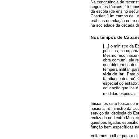
Na congruência de reconst
seguintes tópicos: “Tempo
da escola (de ensino secu
Chartier; “Um campo de lu
práticas de relação entre
na sociedade da década de
Nos tempos de Capanem
[...] o ministro da
públicos, na organi
Mesmo reconhecend
obra comum’, ele r
que diferem os des
têmpera militar, par
vida do lar
’. Para 
família se destrói’.
especial do estado’
educação que lhe é 
medidas especiais’.
Iniciamos este tópico com
nacional, o ministro da E
serviço da ideologia do E
realizado no Teatro Munici
questões ligadas especifi
função bem específicas na
Voltamos o olhar para o d