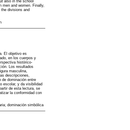
ut also in the school
een men and women. Finally,
e the divisions and
n
a. El objetivo es
ado, en los cuerpos y
spectiva histórico-
ción. Los resultados
figura masculina,
ras descripciones,
n de dominación entre
 escolar, y da visibilidad
rtir de esta lectura, se
matizar la conformidad con
aria; dominación simbólica