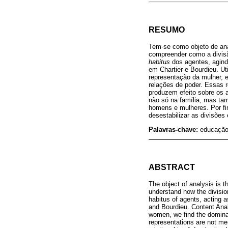
RESUMO
Tem-se como objeto de aná
compreender como a divisã
habitus
dos agentes, agind
em Chartier e Bourdieu. Ut
representação da mulher, 
relações de poder. Essas 
produzem efeito sobre os 
não só na família, mas ta
homens e mulheres. Por fim,
desestabilizar as divisões
Palavras-chave:
educação
ABSTRACT
The object of analysis is 
understand how the division
habitus of agents, acting a
and Bourdieu. Content Anal
women, we find the dominan
representations are not mer