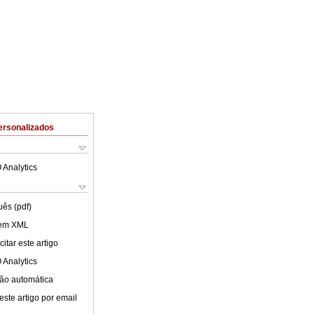
ersonalizados
 Analytics
uês (pdf)
 em XML
itar este artigo
 Analytics
ão automática
este artigo por email