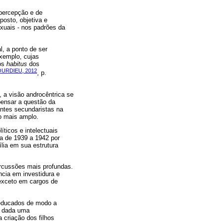
percepção e de
posto, objetiva e
exuais - nos padrões da
l, a ponto de ser
exemplo, cujas
nos
habitus
dos
URDIEU, 2012
, p.
, a visão androcêntrica se
pensar a questão da
ntes secundaristas na
o mais amplo.
ticos e intelectuais
ta de 1939 a 1942 por
lia em sua estrutura
ercussões mais profundas.
ncia em investidura e
 exceto em cargos de
 educados de modo a
á dada uma
criação dos filhos