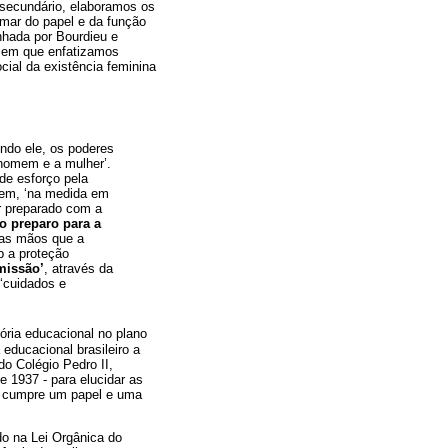
secundário, elaboramos os
mar do papel e da função
nhada por Bourdieu e
, em que enfatizamos
ial da existência feminina
ndo ele, os poderes
 homem e a mulher’.
e esforço pela
mem, ‘na medida em
r preparado com a
 o preparo para a
uas mãos que a
ob a proteção
missão’
, através da
‘cuidados e
ória educacional no plano
ducacional brasileiro a
o Colégio Pedro II,
e 1937 - para elucidar as
e cumpre um papel e uma
o na Lei Orgânica do