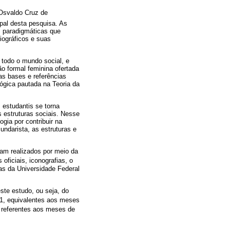
Osvaldo Cruz de
ipal desta pesquisa. As
s paradigmáticas que
iográficos e suas
 todo o mundo social, e
 formal feminina ofertada
as bases e referências
lógica pautada na Teoria da
 estudantis se torna
 estruturas sociais. Nesse
gia por contribuir na
undarista, as estruturas e
ram realizados por meio da
oficiais, iconografias, o
s da Universidade Federal
ste estudo, ou seja, do
61, equivalentes aos meses
 referentes aos meses de