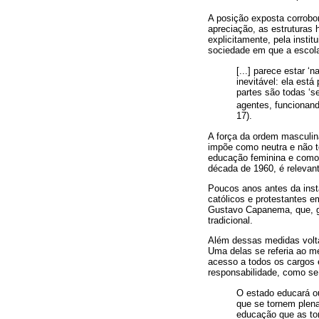
A posição exposta corrob
apreciação, as estruturas 
explicitamente, pela insti
sociedade em que a escola
[...] parece estar ‘
inevitável: ela est
partes são todas ‘s
agentes, funcionan
17).
A força da ordem masculina
impõe como neutra e não t
educação feminina e como
década de 1960, é relevan
Poucos anos antes da inst
católicos e protestantes e
Gustavo Capanema, que, gr
tradicional.
Além dessas medidas volta
Uma delas se referia ao me
acesso a todos os cargos 
responsabilidade, como se
O estado educará o
que se tornem plen
educação que as to