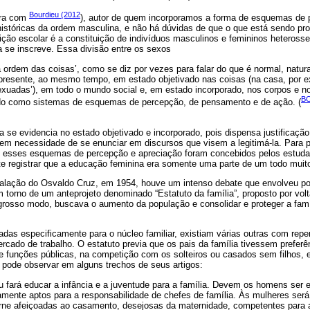
Bourdieu (2012
ora com
), autor de quem incorporamos a forma de esquemas de 
históricas da ordem masculina, e não há dúvidas de que o que está sendo pro
tuição escolar é a constituição de indivíduos masculinos e femininos heteross
 se inscreve. Essa divisão entre os sexos
na ordem das coisas’, como se diz por vezes para falar do que é normal, natura
á presente, ao mesmo tempo, em estado objetivado nas coisas (na casa, por 
exuadas’), em todo o mundo social e, em estado incorporado, nos corpos e 
BO
do como sistemas de esquemas de percepção, de pensamento e de ação. (
 se evidencia no estado objetivado e incorporado, pois dispensa justificação
em necessidade de se enunciar em discursos que visem a legitimá-la. Para 
 esses esquemas de percepção e apreciação foram concebidos pelos estuda
te registrar que a educação feminina era somente uma parte de um todo muit
alação do Osvaldo Cruz, em 1954, houve um intenso debate que envolveu polí
m torno de um anteprojeto denominado “Estatuto da família”, proposto por vol
osso modo, buscava o aumento da população e consolidar e proteger a famí
das especificamente para o núcleo familiar, existiam várias outras com rep
rcado de trabalho. O estatuto previa que os pais da família tivessem preferê
e funções públicas, na competição com os solteiros ou casados sem filhos,
 pode observar em alguns trechos de seus artigos:
u fará educar a infância e a juventude para a família. Devem os homens ser
amente aptos para a responsabilidade de chefes de família. Às mulheres ser
rne afeiçoadas ao casamento, desejosas da maternidade, competentes para a 