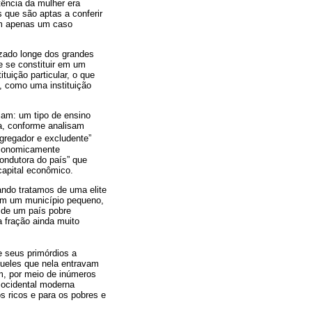
tência da mulher era
 que são aptas a conferir
tam apenas um caso
izado longe dos grandes
de se constituir em um
uição particular, o que
, como uma instituição
jam: um tipo de ensino
da, conforme analisam
segregador e excludente”
 economicamente
condutora do país” que
capital econômico.
ndo tratamos de uma elite
a em um município pequeno,
 de um país pobre
a fração ainda muito
e seus primórdios a
queles que nela entravam
m, por meio de inúmeros
e ocidental moderna
s ricos e para os pobres e