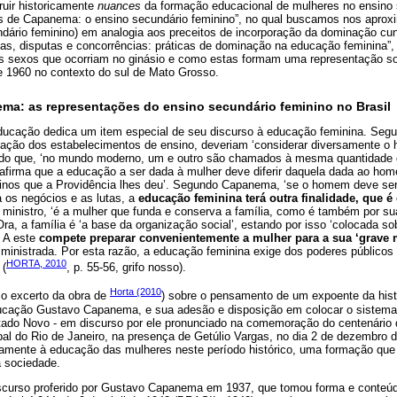
ruir historicamente
nuances
da formação educacional de mulheres no ensino 
s de Capanema: o ensino secundário feminino”, no qual buscamos nos aproxi
ndário feminino) em analogia aos preceitos de incorporação da dominação cu
tas, disputas e concorrências: práticas de dominação na educação feminina”
 os sexos que ocorriam no ginásio e como estas formam uma representação soc
 1960 no contexto do sul de Mato Grosso.
a: as representações do ensino secundário feminino no Brasil
 Educação dedica um item especial de seu discurso à educação feminina. Segu
zação dos estabelecimentos de ensino, deveriam ‘considerar diversamente o
o que, ‘no mundo moderno, um e outro são chamados à mesma quantidade d
eafirma que a educação a ser dada à mulher deve diferir daquela dada ao ho
tinos que a Providência lhes deu’. Segundo Capanema, ‘se o homem deve se
a os negócios e as lutas, a
educação feminina terá outra finalidade, que é
o ministro, ‘é a mulher que funda e conserva a família, como é também por s
 Ora, a família é ‘a base da organização social’, estando por isso ‘colocada s
. A este
compete preparar convenientemente a mulher para a sua ‘grave 
ministrada. Por esta razão, a educação feminina exige dos poderes públicos 
HORTA, 2010
 (
, p. 55-56, grifo nosso).
Horta (2010
 o excerto da obra de
) sobre o pensamento de um expoente da hist
ducação Gustavo Capanema, e sua adesão e disposição em colocar o sistema e
stado Novo - em discurso por ele pronunciado na comemoração do centenário d
pal do Rio de Janeiro, na presença de Getúlio Vargas, no dia 2 de dezembro d
camente à educação das mulheres neste período histórico, uma formação qu
 sociedade.
iscurso proferido por Gustavo Capanema em 1937, que tomou forma e conteúd