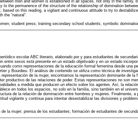
between men and women is established in all spaces, not only in the family, b
lity to the permanence of the structure of the relationship of domination betw
 based on this reading, a vigilant and continuous attitude to try to destabiliz
h the “natural”.
omen; student press; training secondary school students; symbolic dominatio
 periódico escolar ABC literario, elaborado por y para estudiantes de secundari
n entre sexos está presente en un estado objetivado y en un estado incorpor
ctuando como representaciones de la educación formal femenina desde una per
tier y Bourdieu. El análisis de contenido se utiliza como técnica de investiga
la representación de la mujer, encontramos la representación dominante de la 
er productivo de las relaciones de poder. Estas representaciones no son me
ealidades a medida que producen un efecto sobre los agentes. Así, la relació
ece en todos los espacios, no solo en la familia, sino también en el universo
ructura de la relación de dominación entre hombres y mujeres. Finalmente, a pa
tud vigilante y continua para intentar desestabilizar las divisiones y proble
 de la mujer; prensa de los estudiantes; formación de estudiantes de secund