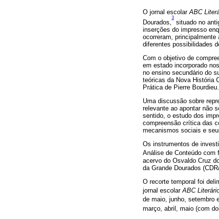
O jornal escolar
ABC Literá
3
Dourados,
situado no anti
inserções do impresso enq
ocorreram, principalmente 
diferentes possibilidades d
Com o objetivo de compree
em estado incorporado no
no ensino secundário do s
teóricas da Nova História 
Prática de Pierre Bourdieu.
Uma discussão sobre repre
relevante ao apontar não 
sentido, o estudo dos impr
compreensão crítica das co
mecanismos sociais e seus 
Os instrumentos de invest
Análise de Conteúdo com
acervo do Osvaldo Cruz d
da Grande Dourados (CDR/U
O recorte temporal foi del
jornal escolar
ABC Literári
de maio, junho, setembro e
março, abril, maio (com d