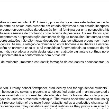
lise o jornal escolar
ABC Literário
, produzido por e para estudantes secundar
o entre os sexos está presente em estado objetivado e em estado incorpora
o como representações da educação formal feminina por uma perspectiva his
iliza-se a Análise de Conteúdo como técnica de pesquisa. Os resultados apon
encontramos a representação dominante da figura masculina, instaurada como
representações não são meras descrições, elas constituem e constroem real
agentes. Assim, a relação de dominação entre homens e mulheres se estabe
mbém no universo escolar, e dá visualidade à permanência da estrutura da re
 indica-se adotar a partir desta leitura uma atitude vigilante e contínua no s
 e problematizar a conformidade com o “natural”.
 de mulheres; imprensa estudantil; formação de estudantes secundaristas; 
the ABC Literary school newspaper, produced by and for high school students. 
 between the sexes is present in an objectified state and in an incorporated s
s representations of formal female education from a historical-sociological pe
ysis is used as a research technique. The results show that when discussing 
t representation of the male figure, established as a productive character of
e descriptions, they constitute and build realities as they produce an effect 