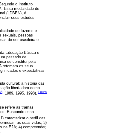
egundo o Instituto
JA. Essa modalidade de
onal (LDBEN), é
ncluir seus estudos,
licidade de fazeres e
es sexuais, pessoas
as de ser brasileira e
 da Educação Básica e
e um passado de
isa se constitui pela
EJA retomam os seus
gnificados e expectativas
a cultural; a história das
ucação libertadora como
83
Louro
, 1989, 1995, 1998),
 se refere às tramas
tudos. Buscando essa
) caracterizar o perfil das
 permeiam as suas vidas; 3)
dos na EJA; 4) compreender,
.