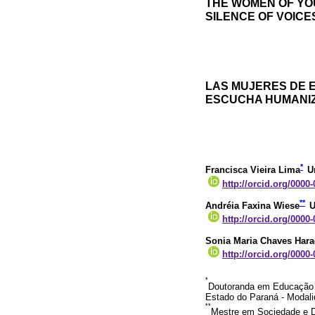
THE WOMEN OF YO
SILENCE OF VOICE
LAS MUJERES DE E
ESCUCHA HUMANI
*
Francisca Vieira Lima
U
http://orcid.org/0000
**
Andréia Faxina Wiese
U
http://orcid.org/0000
Sonia Maria Chaves Har
http://orcid.org/0000
*
Doutoranda em Educação p
Estado do Paraná - Modali
**
Mestre em Sociedade e 