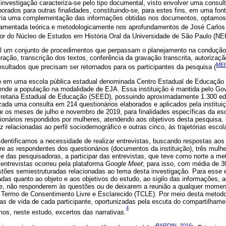
nvestigação caracteriza-se pelo tipo documental, visto envolver uma consu
orados para outras finalidades, constituindo-se, para estes fins, em uma fon
ria uma complementação das informações obtidas nos documentos, optamos,
undamentada teórica e metodologicamente nos aprofundamentos de José Carlo
dor do Núcleo de Estudos em História Oral da Universidade de São Paulo (N
ral um conjunto de procedimentos que perpassam o planejamento na condução
ração, transcrição dos textos, conferência da gravação transcrita, autorizaç
MEI
esultados que precisam ser retornados para os participantes da pesquisa (
do em uma escola pública estadual denominada Centro Estadual de Educação
nde a população na modalidade de EJA. Essa instituição é mantida pelo Go
cretaria Estadual de Educação (SEED), possuindo aproximadamente 1.300 ed
izada uma consulta em 214 questionários elaborados e aplicados pela institu
e os meses de julho e novembro de 2019, para finalidades específicas da es
ionários respondidos por mulheres, atendendo aos objetivos desta pesquisa.
 relacionadas ao perfil sociodemográfico e outras cinco, às trajetórias escol
identificamos a necessidade de realizar entrevistas, buscando respostas ao
re as respondentes dos questionários (documentos da instituição), três mulh
 das pesquisadoras, a participar das entrevistas, que teve como norte a meto
 entrevistas ocorreu pela plataforma
Google Meet
; para isso, com média de 3
estões semiestruturadas relacionadas ao tema desta investigação. Para esse
adas quanto ao objeto e aos objetivos do estudo, ao sigilo das informações, a
nte, não responderem às questões ou de deixarem a reunião a qualquer moment
 Termo de Consentimento Livre e Esclarecido (TCLE). Por meio desta metodo
rias de vida de cada participante, oportunizadas pela escuta do compartilhame
4
os, neste estudo, excertos das narrativas.
BARDIN, 2016