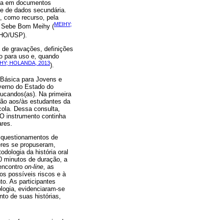
lta em documentos
te de dados secundária.
 como recurso, pela
MEIHY;
s Sebe Bom Meihy (
EHO/USP).
 de gravações, definições
ão para uso e, quando
HY; HOLANDA, 2013
).
 Básica para Jovens e
verno do Estado do
ucandos(as). Na primeira
ição aos/às estudantes da
cola. Dessa consulta,
 O instrumento continha
ares.
s questionamentos de
eres se propuseram,
dologia da história oral
0 minutos de duração, a
 encontro
on-line
, as
os possíveis riscos e à
o. As participantes
logia, evidenciaram-se
nto de suas histórias,