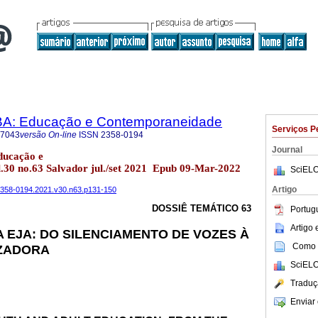
BA: Educação e Contemporaneidade
Serviços P
-7043
versão On-line
ISSN
2358-0194
Journal
ducação e
30 no.63 Salvador jul./set 2021 Epub 09-Mar-2022
SciELO
Artigo
a2358-0194.2021.v30.n63.p131-150
DOSSIÊ TEMÁTICO 63
Portug
Artigo
 EJA: DO SILENCIAMENTO DE VOZES À
Como c
ZADORA
SciELO
Traduç
Enviar 