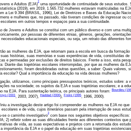
2
ovens e Adultos (EJA)
uma oportunidade de continuidade de seus estudos. S
 Estatística (2019), em 2019, 1.565.732 mulheres estavam matriculadas na E
m a Lei 9.394 (BRASIL, 1996), Lei de Diretrizes e Bases da Educação Naci
omens e mulheres que, no passado, não tiveram condições de ingressar ou co
 escolares em outros tempos e espaços para a sua continuidade.
 de Jovens e Adultos se constitui com um público diverso e com uma multip
toricamente, por pessoas de diferentes etnias, gêneros, gerações, orientaçõ
 necessidades educacionais especiais, ou seja, um retrato das diferentes form
stão as mulheres da EJA, que retornam para a escola em busca da formação
a suas histórias, suas memórias e suas experiências de vida, constituídas d
as e permeadas por exclusões de direitos básicos. Frente a isso, esta pesqu
a: Diante das trajetórias escolares interrompidas, por que as mulheres da 
estionamento, foram desdobradas outras questões, a saber: Quais valores, si
da escolar? Qual a importância da educação na vida dessas mulheres?
ação, utilizamos, como principais pressupostos teóricos, estudos sobre: a vid
ções na sociedade; os sujeitos da EJA e suas trajetórias escolares; e a ed
Bourdieu (19
no na EJA. Para sustentação teórica, os principais autores foram:
royo (2001
Haddad (2000
Freire (1995
, 2003, 2007),
),
, 1996, 2000).
efiniu a investigação deste artigo foi compreender as mulheres na EJA no que
s escolares e de vida, cujos itinerários passam pela interrupção de seus es
3
-se o caminho investigativo
com base nos seguintes objetivos específicos: 1
A; 2) refletir sobre as suas dificuldades frente aos diferentes contextos que
narrativas de vida, as suas expectativas e projetos com a retomada dos estu
a importância da EJA e o papel da educação em suas trajetórias existenciais