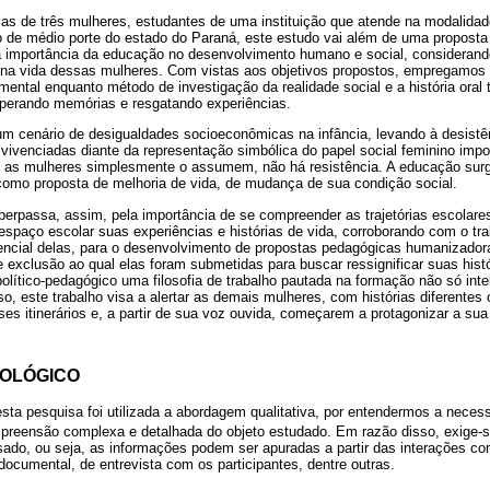
tivas de três mulheres, estudantes de uma instituição que atende na modalid
 de médio porte do estado do Paraná, este estudo vai além de uma proposta
 a importância da educação no desenvolvimento humano e social, considerand
na vida dessas mulheres. Com vistas aos objetivos propostos, empregamos 
mental enquanto método de investigação da realidade social e a história oral
ecuperando memórias e resgatando experiências.
m cenário de desigualdades socioeconômicas na infância, levando à desistê
vivenciadas diante da representação simbólica do papel social feminino imp
 se as mulheres simplesmente o assumem, não há resistência. A educação sur
 como proposta de melhoria de vida, de mudança de sua condição social.
 perpassa, assim, pela importância de se compreender as trajetórias escolar
 espaço escolar suas experiências e histórias de vida, corroborando com o tr
tencial delas, para o desenvolvimento de propostas pedagógicas humanizado
 exclusão ao qual elas foram submetidas para buscar ressignificar suas histó
 político-pedagógico uma filosofia de trabalho pautada na formação não só in
o, este trabalho visa a alertar as demais mulheres, com histórias diferentes 
s itinerários e, a partir de sua voz ouvida, começarem a protagonizar a sua p
OLÓGICO
ta pesquisa foi utilizada a abordagem qualitativa, por entendermos a necess
preensão complexa e detalhada do objeto estudado. Em razão disso, exige
ado, ou seja, as informações podem ser apuradas a partir das interações co
ocumental, de entrevista com os participantes, dentre outras.