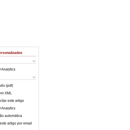
ersonalizados
 Analytics
uês (pdf)
 em XML
itar este artigo
 Analytics
ão automática
este artigo por email