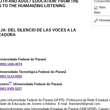
UTH AND ADULT EDUCATION: FROM THE
Compartilh
S TO THE HUMANIZING LISTENING
Mais
Mais
Permali
JA: DEL SILENCIO DE LAS VOCES A LA
ZADORA
niversidade Federal do Paraná
-0002-1426-407X
niversidade Tecnológica Federal do Paraná
-0001-5133-0550
***
acemiv
Universidade Federal do Paraná
-0001-9305-5227
ela Universidade Federal do Paraná (UFPR). Professora da Rede Estadual
dade de Educação de Jovens e Adultos. E-mail: franvlprof@gmail.com.
Desenvolvimento pela Universidade Estadual do Paraná (UNESPAR), Campo