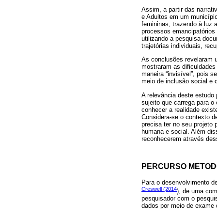
Assim, a partir das narra
e Adultos em um município
femininas, trazendo à luz
processos emancipatórios 
utilizando a pesquisa docu
trajetórias individuais, r
As conclusões revelaram u
mostraram as dificuldades 
maneira “invisível”, pois
meio de inclusão social e
A relevância deste estudo
sujeito que carrega para o
conhecer a realidade exis
Considera-se o contexto de
precisa ter no seu projeto
humana e social. Além diss
reconhecerem através desse
PERCURSO METOD
Para o desenvolvimento des
Creswell (2014
), de uma com
pesquisador com o pesquis
dados por meio de exame d