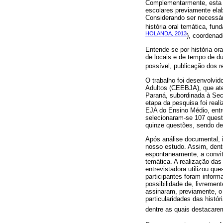
Complementarmente, esta i
escolares previamente elab
Considerando ser necessá
história oral temática, f
HOLANDA, 2013
), coordena
Entende-se por história o
de locais e de tempo de du
possível, publicação dos r
O trabalho foi desenvolvi
Adultos (CEEBJA), que ate
Paraná, subordinada à Se
etapa da pesquisa foi real
EJA do Ensino Médio, entr
selecionaram-se 107 quest
quinze questões, sendo dez
Após análise documental, 
nosso estudo. Assim, dent
espontaneamente, a convite
temática. A realização das
entrevistadora utilizou qu
participantes foram inform
possibilidade de, livreme
assinaram, previamente, o
particularidades das histó
dentre as quais destacarem