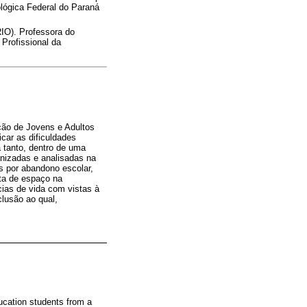
ógica Federal do Paraná
RIO). Professora do
rofissional da
ção de Jovens e Adultos
car as dificuldades
 tanto, dentro de uma
ganizadas e analisadas na
s por abandono escolar,
ta de espaço na
cias de vida com vistas à
lusão ao qual,
ducation students from a