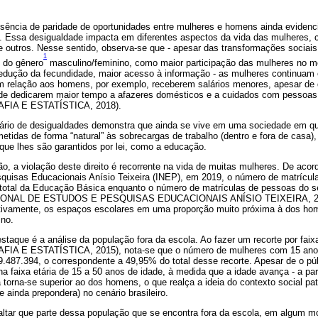
sência de paridade de oportunidades entre mulheres e homens ainda evidenc
ra. Essa desigualdade impacta em diferentes aspectos da vida das mulheres,
ntre outros. Nesse sentido, observa-se que - apesar das transformações sociai
1
o do gênero
masculino/feminino, como maior participação das mulheres no me
redução da fecundidade, maior acesso à informação - as mulheres continuam
em relação aos homens, por exemplo, receberem salários menores, apesar 
de dedicarem maior tempo a afazeres domésticos e a cuidados com pessoa
IA E ESTATÍSTICA, 2018).
enário de desigualdades demonstra que ainda se vive em uma sociedade em qu
idas de forma “natural” às sobrecargas de trabalho (dentro e fora de casa), d
 que lhes são garantidos por lei, como a educação.
, a violação deste direito é recorrente na vida de muitas mulheres. De acor
quisas Educacionais Anísio Teixeira (INEP), em 2019, o número de matrícu
 total da Educação Básica enquanto o número de matrículas de pessoas do s
IONAL DE ESTUDOS E PESQUISAS EDUCACIONAIS ANÍSIO TEIXEIRA, 2019
tivamente, os espaços escolares em uma proporção muito próxima à dos ho
no.
taque é a análise da população fora da escola. Ao fazer um recorte por fai
 E ESTATÍSTICA, 2015), nota-se que o número de mulheres com 15 anos
.487.394, o correspondente a 49,95% do total desse recorte. Apesar de o pú
na faixa etária de 15 a 50 anos de idade, à medida que a idade avança - a par
 torna-se superior ao dos homens, o que realça a ideia do contexto social pat
 ainda prepondera) no cenário brasileiro.
ltar que parte dessa população que se encontra fora da escola, em algum 