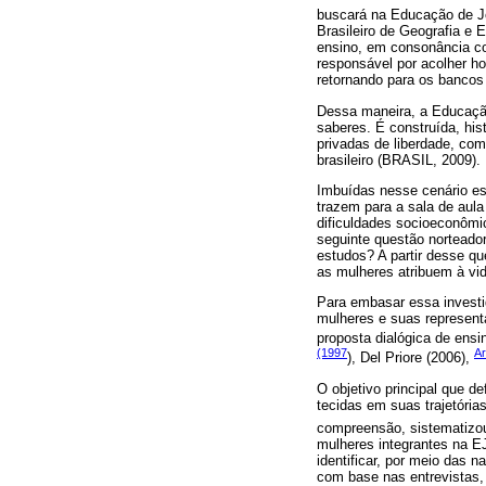
buscará na Educação de J
Brasileiro de Geografia e
ensino, em consonância co
responsável por acolher h
retornando para os bancos
Dessa maneira, a Educação
saberes. É construída, his
privadas de liberdade, com
brasileiro (BRASIL, 2009).
Imbuídas nesse cenário e
trazem para a sala de aul
dificuldades socioeconômic
seguinte questão norteador
estudos? A partir desse qu
as mulheres atribuem à vi
Para embasar essa investig
mulheres e suas representa
proposta dialógica de ensi
(1997
Ar
), Del Priore (2006),
O objetivo principal que d
tecidas em suas trajetória
compreensão, sistematizou
mulheres integrantes na EJ
identificar, por meio das 
com base nas entrevistas, 