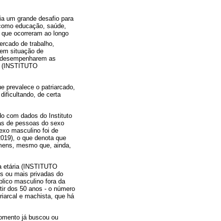
ia um grande desafio para
 como educação, saúde,
s que ocorreram ao longo
rcado de trabalho,
 em situação de
de desempenharem as
s (INSTITUTO
e prevalece o patriarcado,
ificultando, de certa
do com dados do Instituto
las de pessoas do sexo
exo masculino foi de
), o que denota que
mens, mesmo que, ainda,
xa etária (INSTITUTO
 ou mais privadas do
blico masculino fora da
tir dos 50 anos - o número
riarcal e machista, que há
momento já buscou ou