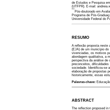
de Estudos e Pesquisa em
(UTFPR). E-mail: andreia
***
Pós-doutorado em Avalia
Programa de Pós-Graduaçã
Universidade Federal do 
RESUMO
A reflexão proposta neste
(EJA) de um município do P
vivenciadas, os motivos p
abordagem qualitativa, a m
perspectiva da análise de
preconceitos, dificuldade
sociedade. Identificou-se
elaboração de propostas p
historicamente, essas est
Palavras-chave:
Educação 
ABSTRACT
The reflection proposed in 