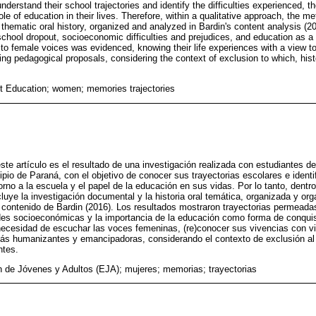
nderstand their school trajectories and identify the difficulties experienced, th
le of education in their lives. Therefore, within a qualitative approach, the 
hematic oral history, organized and analyzed in Bardin's content analysis (2
school dropout, socioeconomic difficulties and prejudices, and education as 
 to female voices was evidenced, knowing their life experiences with a view to
g pedagogical proposals, considering the context of exclusion to which, histo
t Education; women; memories trajectories
este artículo es el resultado de una investigación realizada con estudiantes
io de Paraná, con el objetivo de conocer sus trayectorias escolares e identifi
orno a la escuela y el papel de la educación en sus vidas. Por lo tanto, dentro
cluye la investigación documental y la historia oral temática, organizada y or
e contenido de Bardin (2016). Los resultados mostraron trayectorias permeadas
ltades socioeconómicas y la importancia de la educación como forma de conquis
 necesidad de escuchar las voces femeninas, (re)conocer sus vivencias con vis
s humanizantes y emancipadoras, considerando el contexto de exclusión al
ntes.
 de Jóvenes y Adultos (EJA); mujeres; memorias; trayectorias