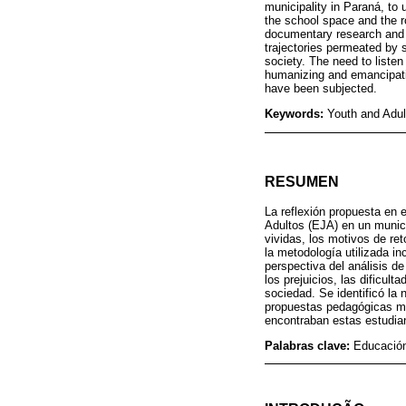
municipality in Paraná, to u
the school space and the ro
documentary research and t
trajectories permeated by 
society. The need to listen
humanizing and emancipatin
have been subjected.
Keywords:
Youth and Adul
RESUMEN
La reflexión propuesta en 
Adultos (EJA) en un municip
vividas, los motivos de ret
la metodología utilizada in
perspectiva del análisis d
los prejuicios, las dificu
sociedad. Se identificó la
propuestas pedagógicas má
encontraban estas estudia
Palabras clave:
Educación