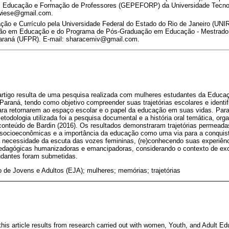
 Educação e Formação de Professores (GEPEFORP) da Universidade Tecnol
.wiese@gmail.com.
ção e Currículo pela Universidade Federal do Estado do Rio de Janeiro (UNI
o em Educação e do Programa de Pós-Graduação em Educação - Mestrado P
Paraná (UFPR). E-mail: sharacemiv@gmail.com.
 artigo resulta de uma pesquisa realizada com mulheres estudantes da Educa
araná, tendo como objetivo compreender suas trajetórias escolares e identifi
ara retornarem ao espaço escolar e o papel da educação em suas vidas. Para
etodologia utilizada foi a pesquisa documental e a história oral temática, or
 conteúdo de Bardin (2016). Os resultados demonstraram trajetórias permeada
s socioeconômicas e a importância da educação como uma via para a conquis
 a necessidade da escuta das vozes femininas, (re)conhecendo suas experiên
edagógicas humanizadoras e emancipadoras, considerando o contexto de exc
udantes foram submetidas.
de Jovens e Adultos (EJA); mulheres; memórias; trajetórias
this article results from research carried out with women, Youth, and Adult E