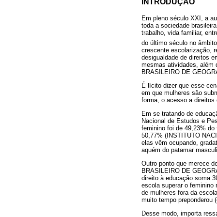
INTRODUÇÃO
Em pleno século XXI, a au
toda a sociedade brasilei
trabalho, vida familiar, e
do último século no âmbit
crescente escolarização, 
desigualdade de direitos 
mesmas atividades, além 
BRASILEIRO DE GEOGRAF
É lícito dizer que esse c
em que mulheres são submet
forma, o acesso a direitos
Em se tratando de educação
Nacional de Estudos e Pes
feminino foi de 49,23% do
50,77% (INSTITUTO NAC
elas vêm ocupando, grada
aquém do patamar masculi
Outro ponto que merece des
BRASILEIRO DE GEOGRAFIA
direito à educação soma 39
escola superar o feminino 
de mulheres fora da escola
muito tempo preponderou (e
Desse modo, importa ressa