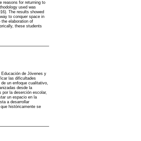
e reasons for returning to
methodology used was
016). The results showed
a way to conquer space in
 the elaboration of
rically, these students
 de Educación de Jóvenes y
car las dificultades
 de un enfoque cualitativo,
ganizadas desde la
 por la deserción escolar,
tar un espacio en la
ta a desarrollar
 que históricamente se