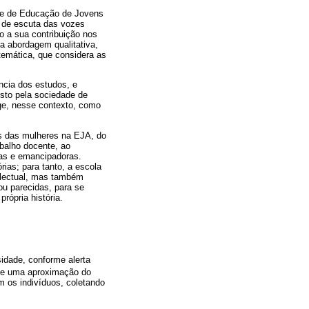
ade de Educação de Jovens
 de escuta das vozes
o a sua contribuição nos
a abordagem qualitativa,
 temática, que considera as
ncia dos estudos, e
osto pela sociedade de
ge, nesse contexto, como
es das mulheres na EJA, do
abalho docente, ao
ras e emancipadoras.
rias; para tanto, a escola
telectual, mas também
ou parecidas, para se
rópria história.
idade, conforme alerta
-se uma aproximação do
m os indivíduos, coletando