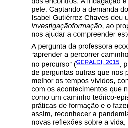
dos encontros. A indagação e 
pele. Captando a demanda do 
Isabel Gutiérrez Chaves deu u
investigaçãoformação
, ao pr
nos ajudar a compreender es
A pergunta da professora eco
“aprender a percorrer caminho
GERALDI, 2015
no percurso” (
, 
de perguntas outras que nos
melhor os tempos vividos, co
com os acontecimentos que no
como um caminho teórico-epi
práticas de formação e o faze
assim, reconhecer a pandemi
novas reflexões sobre a vida,