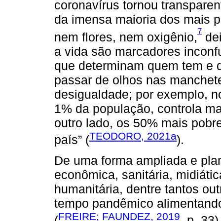
coronavírus tornou transparen
da imensa maioria dos mais p
7
nem flores, nem oxigênio,
dei
a vida são marcadores inconf
que determinam quem tem e q
passar de olhos nas manchete
desigualdade; por exemplo, no
1% da população, controla ma
outro lado, os 50% mais pob
TEODORO, 2021a
país” (
).
De uma forma ampliada e plane
econômica, sanitária, midiátic
humanitária, dentre tantos ou
tempo pandêmico alimentando 
FREIRE; FAUNDEZ, 2019
(
, p. 33