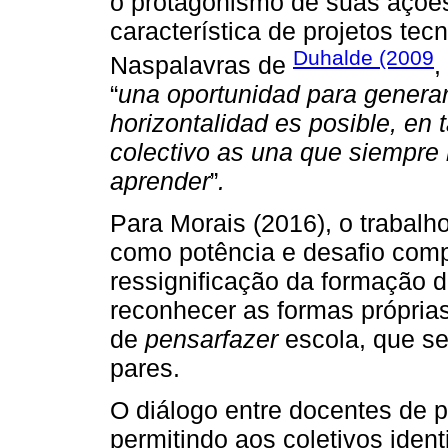
o protagonismo de suas açõe
característica de projetos tec
Duhalde (2009
Naspalavras de
,
“
una oportunidad para genera
horizontalidad es posible, en
colectivo as una que siempre
aprender
”
.
Para Morais (2016), o trabalh
como potência e desafio comp
ressignificação da formação d
reconhecer as formas próprias
de
pensarfazer
escola, que s
pares.
O diálogo entre docentes de 
permitindo aos coletivos ident