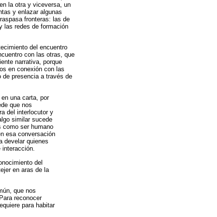
n la otra y viceversa, un
untas y enlazar algunas
raspasa fronteras: las de
y las redes de formación
tecimiento del encuentro
cuentro con las otras, que
ente narrativa, porque
mos en conexión con las
 de presencia a través de
en una carta, por
ede que nos
del interlocutor y
algo similar sucede
más como ser humano
en esa conversación
a develar quienes
 interacción.
onocimiento del
tejer en aras de la
omún, que nos
 Para reconocer
requiere para habitar