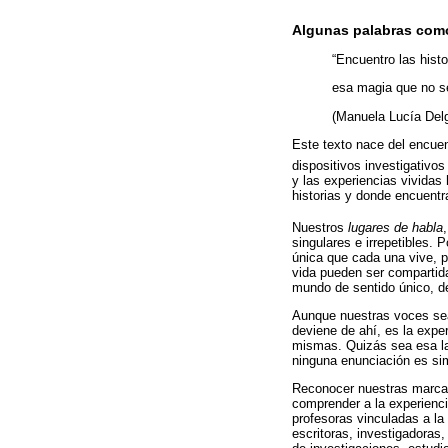
Algunas palabras como
“Encuentro las hist
esa magia que no se
(Manuela Lucía Del
Este texto nace del encuen
dispositivos investigativo
y las experiencias vividas 
historias y donde encuentr
Nuestros
lugares de habla
singulares e irrepetibles. 
única que cada una vive, pa
vida pueden ser compartida
mundo de sentido único, de
Aunque nuestras voces sean
deviene de ahí, es la expe
mismas. Quizás sea esa la
ninguna enunciación es si
Reconocer nuestras marcas 
comprender a la experienc
profesoras vinculadas a la
escritoras, investigadoras