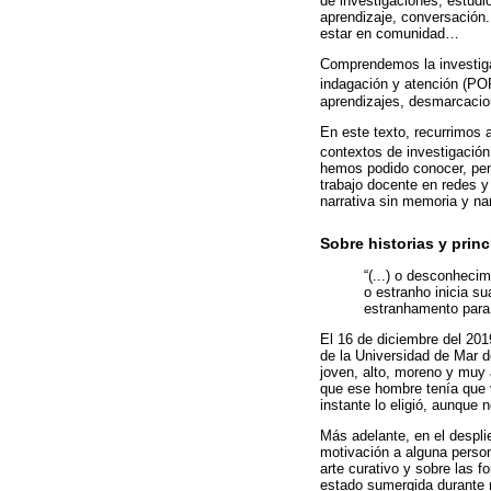
de investigaciones, estudio
aprendizaje, conversación. 
estar en comunidad…
Comprendemos la investigac
indagación y atención (P
aprendizajes, desmarcaci
En este texto, recurrimos 
contextos de investigación 
hemos podido conocer, pens
trabajo docente en redes 
narrativa sin memoria y na
Sobre historias y prin
“(...) o desconheci
o estranho inicia su
estranhamento para 
El 16 de diciembre del 201
de la Universidad de Mar d
joven, alto, moreno y muy 
que ese hombre tenía que v
instante lo eligió, aunque 
Más adelante, en el despli
motivación a alguna persona
arte curativo y sobre las 
estado sumergida durante 