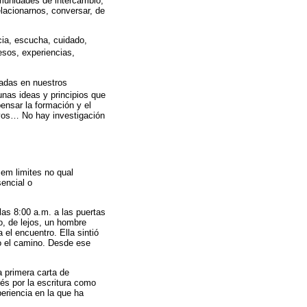
comunidades de intercambio,
elacionarnos, conversar, de
cia, escucha, cuidado,
esos, experiencias,
iadas en nuestros
unas ideas y principios que
ensar la formación y el
ivos… No hay investigación
em limites no qual
sencial o
las 8:00 a.m. a las puertas
o, de lejos, un hombre
el encuentro. Ella sintió
do el camino. Desde ese
a primera carta de
rés por la escritura como
periencia en la que ha