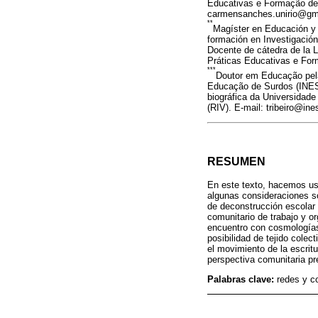
Educativas e Formação de
carmensanches.unirio@gm
**
Magíster en Educación y
formación en Investigación
Docente de cátedra de la L
Práticas Educativas e Fo
***
Doutor em Educação pela
Educação de Surdos (INES)
biográfica da Universidad
(RIV). E-mail: tribeiro@ine
RESUMEN
En este texto, hacemos uso
algunas consideraciones so
de deconstrucción escolar 
comunitario de trabajo y o
encuentro con cosmologías
posibilidad de tejido colec
el movimiento de la escrit
perspectiva comunitaria pr
Palabras clave:
redes y c