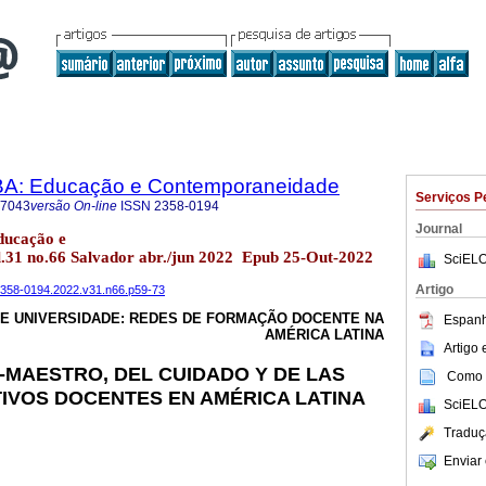
BA: Educação e Contemporaneidade
Serviços P
-7043
versão On-line
ISSN
2358-0194
Journal
ducação e
.31 no.66 Salvador abr./jun 2022 Epub 25-Out-2022
SciELO
Artigo
a2358-0194.2022.v31.n66.p59-73
E UNIVERSIDADE: REDES DE FORMAÇÃO DOCENTE NA
Espanh
AMÉRICA LATINA
Artigo
MAESTRO, DEL CUIDADO Y DE LAS
Como c
IVOS DOCENTES EN AMÉRICA LATINA
SciELO
Traduç
Enviar 