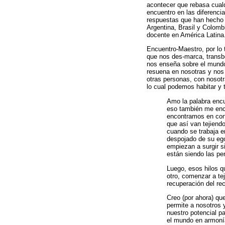
acontecer que rebasa cualq
encuentro en las diferenci
respuestas que han hecho p
Argentina, Brasil y Colomb
docente en América Latina
Encuentro-Maestro, por lo 
que nos des-marca, transb
nos enseña sobre el mundo
resuena en nosotras y nos
otras personas, con nosot
lo cual podemos habitar y 
Amo la palabra encu
eso también me enca
encontramos en con
que así van tejiendo
cuando se trabaja e
despojado de su ego
empiezan a surgir s
están siendo las per
Luego, esos hilos q
otro, comenzar a teje
recuperación del re
Creo (por ahora) que
permite a nosotros 
nuestro potencial par
el mundo en armoní