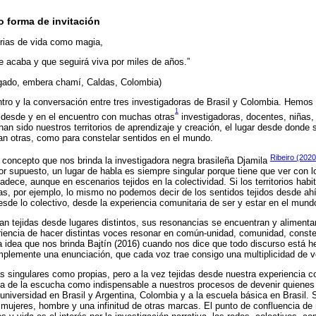
 forma de invitación
orias de vida como magia,
 acaba y que seguirá viva por miles de años.”
gado, embera chamí, Caldas, Colombia)
tro y la conversación entre tres investigadoras de Brasil y Colombia. Hemos 
1
s desde y en el encuentro con muchas otras
investigadoras, docentes, niñas
han sido nuestros territorios de aprendizaje y creación, el lugar desde donde
an otras, como para constelar sentidos en el mundo.
Ribeiro (2020
, concepto que nos brinda la investigadora negra brasileña Djamila
Por supuesto, un lugar de habla es siempre singular porque tiene que ver con lo
dece, aunque en escenarios tejidos en la colectividad. Si los territorios habit
s, por ejemplo, lo mismo no podemos decir de los sentidos tejidos desde ahí
sde lo colectivo, desde la experiencia comunitaria de ser y estar en el mund
 tejidas desde lugares distintos, sus resonancias se encuentran y alimentan 
riencia de hacer distintas voces resonar en común-unidad, comunidad, conste
 idea que nos brinda Bajtín (2016) cuando nos dice que todo discurso está 
mplemente una enunciación, que cada voz trae consigo una multiplicidad de 
singulares como propias, pero a la vez tejidas desde nuestra experiencia c
ia de la escucha como indispensable a nuestros procesos de devenir quien
 universidad en Brasil y Argentina, Colombia y a la escuela básica en Brasil.
, mujeres, hombre y una infinitud de otras marcas. El punto de confluencia de