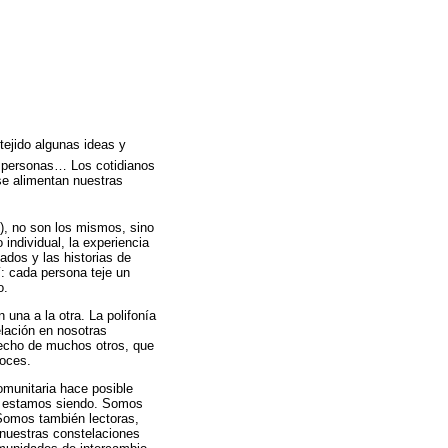
tejido algunas ideas y
, personas… Los cotidianos
 se alimentan nuestras
), no son los mismos, sino
 individual, la experiencia
ados y las historias de
: cada persona teje un
o.
una a la otra. La polifonía
lación en nosotras
hecho de muchos otros, que
voces.
omunitaria hace posible
es estamos siendo. Somos
 Somos también lectoras,
 nuestras constelaciones