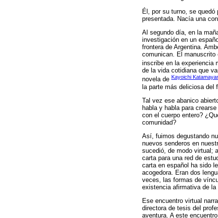
Él, por su turno, se quedó 
presentada. Nacía una con
Al segundo día, en la ma
investigación en un español
frontera de Argentina. Amb
comunican. El manuscrito 
inscribe en la experiencia
de la vida cotidiana que va
Kayoichi Katamay
novela de
la parte más deliciosa del 
Tal vez ese abanico abiert
habla y habla para crearse
con el cuerpo entero? ¿Qué
comunidad?
Así, fuimos degustando nue
nuevos senderos en nuestro
sucedió, de modo virtual;
carta para una red de est
carta en español ha sido l
acogedora. Eran dos lengu
veces, las formas de víncul
existencia afirmativa de la 
Ese encuentro virtual narr
directora de tesis del pro
aventura. A este encuentr