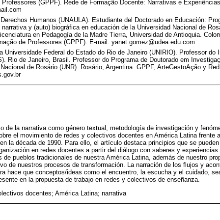
 Professores (GPPF). Rede de Formação Docente: Narrativas e Experiências
ail.com
 Derechos Humanos (UNAULA). Estudiante del Doctorado en Educación: Prog
 narrativa y (auto) biográfica en educación de la Universidad Nacional de Ros
icenciatura en Pedagogía de la Madre Tierra, Universidad de Antioquia. Col
rmação de Professores (GPPF). E-mail: yanet.gomez@udea.edu.com
 Universidade Federal do Estado do Rio de Janeiro (UNIRIO). Professor do In
. Rio de Janeiro, Brasil. Professor do Programa de Doutorado em Investigaç
e Nacional de Rosário (UNR). Rosário, Argentina. GPPF, ArteGestoAção y Red
s.gov.br
 de la narrativa como género textual, metodología de investigación y fenóme
bre el movimiento de redes y colectivos docentes en América Latina frente a 
en la década de 1990. Para ello, el artículo destaca principios que se pueden 
rganización en redes docentes a partir del diálogo con saberes y experiencias
 de pueblos tradicionales de nuestra América Latina, además de nuestro pr
tivo de nuestros procesos de transformación. La narración de los flujos y aco
ura hace que conceptos/ideas como el encuentro, la escucha y el cuidado, se
esente en la propuesta de trabajo en redes y colectivos de enseñanza.
olectivos docentes; América Latina; narrativa