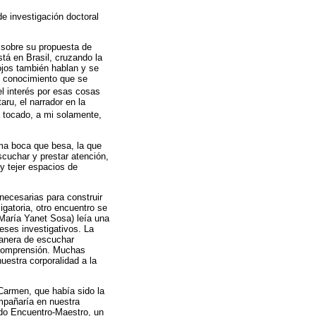
de investigación doctoral
s sobre su propuesta de
stá en Brasil, cruzando la
ojos también hablan y se
l conocimiento que se
el interés por esas cosas
aru, el narrador en la
 tocado, a mi solamente,
sma boca que besa, la que
scuchar y prestar atención,
y tejer espacios de
necesarias para construir
gatoria, otro encuentro se
María Yanet Sosa) leía una
eses investigativos. La
manera de escuchar
a comprensión. Muchas
uestra corporalidad a la
 Carmen, que había sido la
ompañaría en nuestra
ado Encuentro-Maestro, un