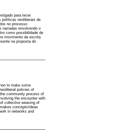
stigado para tecer
políticas neoliberais de
idos no processo
as narradas envolvendo o
tro como possibilidade de
 no movimento da escrita
resente na proposta do
menon to make some
eoliberal policies of
in the community process of
nvolving the encounter with
 of collective weaving of
ng makes concepts/ideas
work in networks and