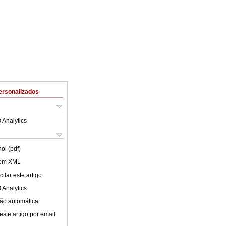
ersonalizados
 Analytics
ol (pdf)
 em XML
itar este artigo
 Analytics
ão automática
este artigo por email