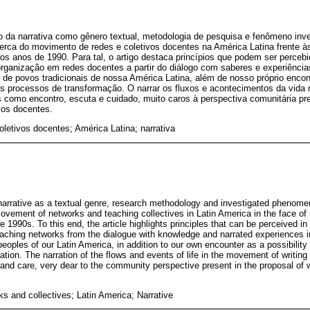
 da narrativa como gênero textual, metodologia de pesquisa e fenômeno inve
ca do movimento de redes e coletivos docentes na América Latina frente às 
os anos de 1990. Para tal, o artigo destaca princípios que podem ser perceb
organização em redes docentes a partir do diálogo com saberes e experiênci
de povos tradicionais de nossa América Latina, além de nosso próprio encon
os processos de transformação. O narrar os fluxos e acontecimentos da vida
ias como encontro, escuta e cuidado, muito caros à perspectiva comunitária p
vos docentes.
oletivos docentes; América Latina; narrativa
e narrative as a textual genre, research methodology and investigated pheno
vement of networks and teaching collectives in Latin America in the face of n
e 1990s. To this end, the article highlights principles that can be perceived 
eaching networks from the dialogue with knowledge and narrated experiences i
peoples of our Latin America, in addition to our own encounter as a possibility
ation. The narration of the flows and events of life in the movement of writi
 and care, very dear to the community perspective present in the proposal of 
ks and collectives; Latin America; Narrative