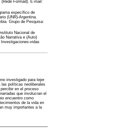
 (Rede Formad). E-mail:
rama específico de
ario (UNR)-Argentina.
ombia. Grupo de Pesquisa:
stituto Nacional de
ão Narrativa e (Auto)
 Investigaciones-vidas
no investigado para tejer
las políticas neoliberales
percibir en el proceso
 narradas que involucran el
opio encuentro como
ntecimientos de la vida en
an muy importantes a la