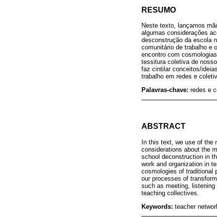
RESUMO
Neste texto, lançamos mão
algumas considerações acer
desconstrução da escola n
comunitário de trabalho e 
encontro com cosmologias 
tessitura coletiva de noss
faz cintilar conceitos/ide
trabalho em redes e coleti
Palavras-chave:
redes e c
ABSTRACT
In this text, we use of th
considerations about the mo
school deconstruction in th
work and organization in t
cosmologies of traditional 
our processes of transform
such as meeting, listening
teaching collectives.
Keywords:
teacher networ