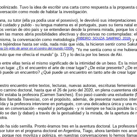
polinizado. Tuvo la idea de escribir una carta como respuesta a la propuesta 
versación como modo de habitar la investigación.
ñana,
su
tutor (ella ya podía usar el posesivo), le devolvió sus interpretacione
 cuidado y pulido - su lengua materna es el portugués, pues su tierra natal e
os venían de otro país y se entendieran desde la primera mirada, porque los 
en las manos abría posibilidades afectivas y discursivas no contempladas: e
RIBEIRO; SOUZA; SAMPAIO, 2018
 misma, la conversación como metodología (
) y 
n tejiéndose hasta ser vida, nada más que vida, la hicieron sentir como Sakut
ana
Un grito de amor en el centro del mundo
(2008
): “Yo me sentía como si me hubiera
fruto que me ofrecía el mundo” (p. 17) y lo decía por los besos de Aki.
o entre ellas tenía el mismo significado de la intimidad de un beso. Es la mi
 un lugar. ¿Es el encuentro el arte de crear lugar? ¿De estar presente? ¿De e
 puede un encuentro? ¿Qué puede un encuentro en tanto arte de crear lugar 
stro encuentro entre textos, lecturas, nuevas autoras, escrituras femeninas 
 camino doctoral, hasta que el 26 de junio del 2020, en plena cuarentena obli
 ahí estaba la profesora (Carmen Sanches). Eso pasó cuando una estudiante (
udios llamada
Travesías,
con el propósito, además, de presentar nuestros inter
eída y la profesora interviene en portugués, con una delicadeza única y una 
as en conversación - español y portugués - y ni siempre se hacía posible l
o se dan (y daban) a través de la gestualidad y la mirada, de la apertura de n
otra.
ado ha sido semilla. Pronto éramos tres en la aventura doctoral. La profesora
fesor tutor en el programa doctoral en Argentina, Tiago, ahora también nos ac
o, porque nos moviliza y poliniza, en nuestras conversaciones lo hemos llam