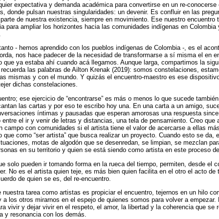
uier expectativa y demanda académica para convertirse en un re-conocerse e
as, donde pulsan nuestras singularidades: un devenir. Es confluir en las preg
arte de nuestra existencia, siempre en movimiento. Ese nuestro encuentro t
ia para ampliar los horizontes hacia las comunidades indígenas en Colombia 
.
tanto - hemos aprendido con los pueblos indígenas de Colombia -, es el acon
orda, nos hace padecer de la necesidad de transformarse a sí misma el en en
 que ya estaba ahí cuando acá llegamos. Aunque larga, compartimos la sigui
 recuerda las palabras de Ailton Krenak (2019): somos constelaciones, esta
ras mismas y con el mundo. Y quizás el encuentro-maestro es ese dispositivo
tejer dichas constelaciones.
entro; ese ejercicio de “encontrarse” es más o menos lo que sucede también 
ntan las cartas y por eso te escribo hoy una. En una carta a un amigo, suc
versaciones íntimas y pausadas que esperan amorosas una respuesta sincera 
 entre el ir y venir de letras y distancias, una tela de pensamiento. Creo que 
n campo con comunidades si el artista tiene el valor de acercarse a ellas 
 que como “ser artista” que busca realizar un proyecto. Cuando esto se da, 
ituaciones, motas de algodón que se desenredan, se limpian, se mezclan par
sonas en su territorio y quien se está siendo como artista en este proceso de
ue solo pueden ir tomando forma en la rueca del tiempo, permiten, desde el c
r. No es el artista quien teje, es más bien quien facilita en el otro el acto de 
cuerdo de quien se es, del re-encuentro.
 nuestra tarea como artistas es propiciar el encuentro, tejernos en un hilo c
y a los otros mirarnos en el espejo de quienes somos para volver a empezar.
a vivir y dejar vivir en el respeto, el amor, la libertad y la coherencia que se 
a y resonancia con los demás.