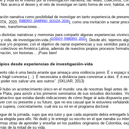
s y vida es el interés por la investigación narrativa, las redes, colectivos, 
Nos acerca el deseo y el reto de investigar en tanto forma de vivir, habitar, r
ión narrativa como posibilidad de investigar en tanto experiencia de presen
RIBEIRO; SAMPAIO; SOUZA, 2016
ORTA, 2020;
), como una invitación a narrar proc
ones, transformaciones…
a distintas narrativas y memorias para compartir algunas experiencias vivenc
GODOY; RIBEIRO, 2021
y vida, de investigación-vida (
). Desde ahí, tejemos alg
ar y/o proponer, con el objetivo de narrar experiencias y sus sentidos para p
y colectivos en América Latina, además de nuestros propios procesos format
rración, sin historias… ¡Pues bien!
cipios desde experiencias de investigación-vida
mento não é uma besta errante que ameaça uma violência porvir. É o espaço s
a frágil conversa (...). É necessária a distância para conversar a dois. E é es
poder nos salvar uns aos outros”. (SKLIAR, 2013)
9 hubo un acontecimiento único en el mundo: una de nosotras llegó antes de 
e Plata, para asistir a los primeros seminarios de sus estudios doctorales. Vi
atractivo que estaba dando indicaciones de cómo llegar al aula dispuesta para 
er con su presente y su futuro, que no era casual que le estuviera señalan
no supiera, concretamente, cuál era su rol en el programa doctoral.
egue de la jornada, supo que era tutor y que cada aspirante debía entregarle l
 elegida para ello. No dudó y le entregó su escrito en el que narraba su inte
formas otras de aprender y enseñar en los pueblos originarios de Colombia, ex
más de la mitad de su vida.