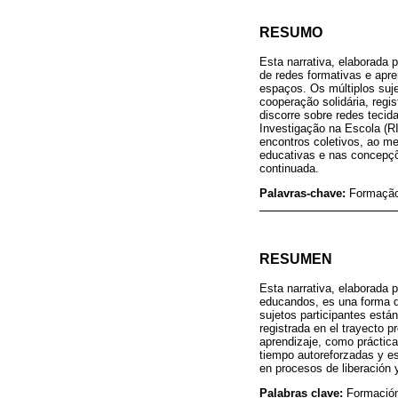
RESUMO
Esta narrativa, elaborada 
de redes formativas e apr
espaços. Os múltiplos suje
cooperação solidária, regi
discorre sobre redes tecid
Investigação na Escola (RIE
encontros coletivos, ao m
educativas e nas concepçõ
continuada.
Palavras-chave:
Formação 
RESUMEN
Esta narrativa, elaborada 
educandos, es una forma d
sujetos participantes están
registrada en el trayecto p
aprendizaje, como práctica
tiempo autoreforzadas y es
en procesos de liberación 
Palabras clave:
Formación 