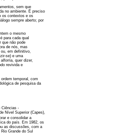
inamentos, sem que
da no ambiente. É preciso
m os contextos e os
iálogo sempre aberto; por
rentem o mesmo
é para cada qual
er que não pode
fora de nós, mas
u, em definitivo,
zir-se) e uma
lforria, quer dizer,
do revivida e
da ordem temporal, com
odológica de pesquisa da
 Ciências -
e Nível Superior (Capes),
orar e consolidar a
sica do país. Em 1982, os
iou as discussões, com a
o Rio Grande do Sul