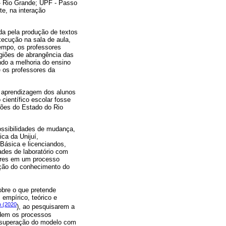
- Rio Grande; UPF - Passo
te, na interação
da pela produção de textos
xecução na sala de aula,
empo, os professores
giões de abrangência das
ndo a melhoria do ensino
 os professores da
e aprendizagem dos alunos
ientífico escolar fosse
ções do Estado do Rio
ssibilidades de mudança,
ca da Unijuí,
Básica e licenciandos,
ades de laboratório com
sores em um processo
ição do conhecimento do
sobre o que pretende
 empírico, teórico e
o (2020
), ao pesquisarem a
ndem os processos
 a superação do modelo com