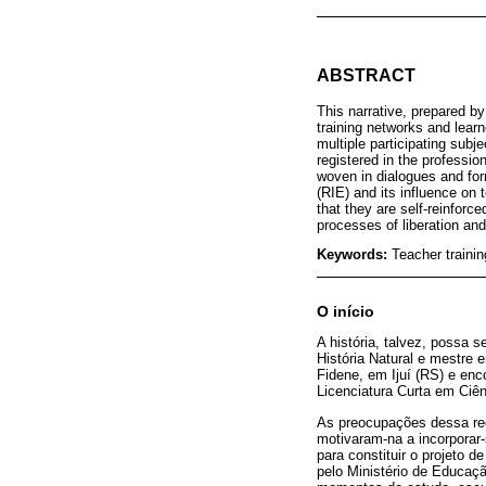
ABSTRACT
This narrative, prepared b
training networks and lear
multiple participating subj
registered in the professi
woven in dialogues and for
(RIE) and its influence on 
that they are self-reinforc
processes of liberation and
Keywords:
Teacher trainin
O início
A história, talvez, possa
História Natural e mestre e
Fidene, em Ijuí (RS) e en
Licenciatura Curta em Ciê
As preocupações dessa rec
motivaram-na a incorporar-
para constituir o projeto 
pelo Ministério de Educaçã