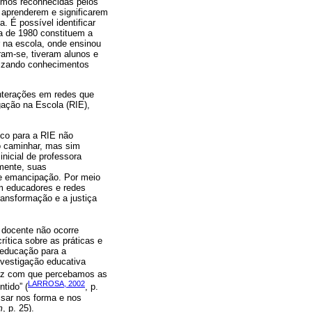
omos reconhecidas pelos
 aprenderem e significarem
. É possível identificar
a de 1980 constituem a
r na escola, onde ensinou
ram-se, tiveram alunos e
ilizando conhecimentos
interações em redes que
gação na Escola (RIE),
foco para a RIE não
o caminhar, mas sim
nicial de professora
amente, suas
e emancipação. Por meio
m educadores e redes
ansformação e a justiça
 docente não ocorre
ítica sobre as práticas e
 educação para a
nvestigação educativa
 faz com que percebamos as
LARROSA, 2002
ntido” (
, p.
ssar nos forma e nos
m
, p. 25).