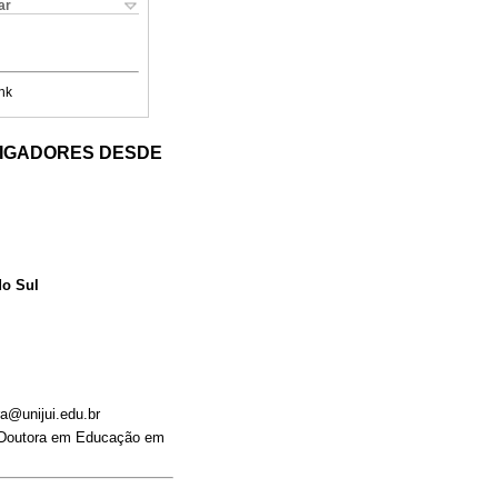
ar
nk
TIGADORES DESDE
do Sul
a@unijui.edu.br
. Doutora em Educação em