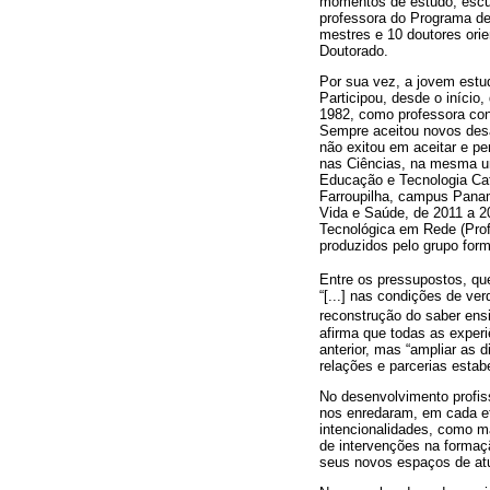
momentos de estudo, escut
professora do Programa d
mestres e 10 doutores orie
Doutorado.
Por sua vez, a jovem estu
Participou, desde o início
1982, como professora con
Sempre aceitou novos desa
não exitou em aceitar e p
nas Ciências, na mesma un
Educação e Tecnologia Cat
Farroupilha, campus Pana
Vida e Saúde, de 2011 a 2
Tecnológica em Rede (ProfP
produzidos pelo grupo form
Entre os pressupostos, que
“[...] nas condições de v
reconstrução do saber ensi
afirma que todas as experi
anterior, mas “ampliar as 
relações e parcerias estab
No desenvolvimento profiss
nos enredaram, em cada et
intencionalidades, como m
de intervenções na formaç
seus novos espaços de at