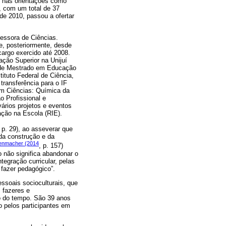
e nas orientações como
 com um total de 37
de 2010, passou a ofertar
essora de Ciências.
e, posteriormente, desde
argo exercido até 2008.
ção Superior na Unijuí
o de Mestrado em Educação
ituto Federal de Ciência,
ransferência para o IF
m Ciências: Química da
o Profissional e
vários projetos e eventos
gação na Escola (RIE).
, p. 29), ao asseverar que
da construção e da
enmacher (2014
, p. 157)
 não significa abandonar o
tegração curricular, pelas
 fazer pedagógico”.
essoais socioculturais, que
 fazeres e
go do tempo. São 39 anos
 pelos participantes em