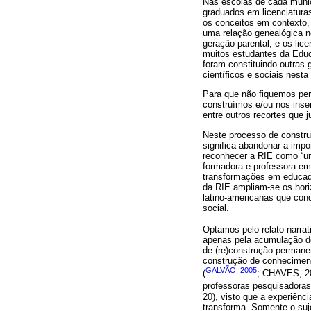
Nas escolas de cada muni
graduados em licenciatura
os conceitos em contexto, 
uma relação genealógica n
geração parental, e os lic
muitos estudantes da Educ
foram constituindo outras
científicos e sociais nesta
Para que não fiquemos perd
construímos e/ou nos inser
entre outros recortes que 
Neste processo de construç
significa abandonar a imp
reconhecer a RIE como “um 
formadora e professora em 
transformações em educad
da RIE ampliam-se os hori
latino-americanas que co
social.
Optamos pelo relato narra
apenas pela acumulação de
de (re)construção permane
construção de conheciment
GALVÃO, 2005
(
; CHAVES, 2
professoras pesquisadora
20), visto que a experiênc
transforma. Somente o suje