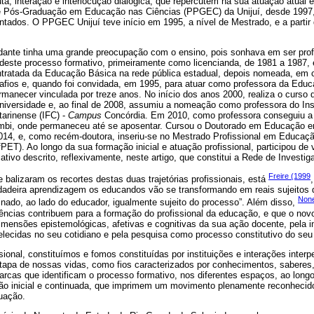
a, interação e interlocução dialógica, que repercutem na sua atuação atual 
e Pós-Graduação em Educação nas Ciências (PPGEC) da Unijuí, desde 1997,
ntados. O PPGEC Unijuí teve início em 1995, a nível de Mestrado, e a partir 
dante tinha uma grande preocupação com o ensino, pois sonhava em ser prof
, deste processo formativo, primeiramente como licencianda, de 1981 a 1987, 
tratada da Educação Básica na rede pública estadual, depois nomeada, em c
fios e, quando foi convidada, em 1995, para atuar como professora da Educa
ermanecer vinculada por treze anos. No início dos anos 2000, realiza o curs
iversidade e, ao final de 2008, assumiu a nomeação como professora do Inst
arinense (IFC) -
Campus
Concórdia. Em 2010, como professora conseguiu a t
mbi, onde permaneceu até se aposentar. Cursou o Doutorado em Educação e
014, e, como recém-doutora, inseriu-se no Mestrado Profissional em Educaçã
ET). Ao longo da sua formação inicial e atuação profissional, participou de 
ativo descrito, reflexivamente, neste artigo, que constitui a Rede de Investi
Freire (1999
 balizaram os recortes destas duas trajetórias profissionais, está
erdadeira aprendizagem os educandos vão se transformando em reais sujeitos 
Non
nado, ao lado do educador, igualmente sujeito do processo”. Além disso,
ências contribuem para a formação do profissional da educação, e que o novo
dimensões epistemológicas, afetivas e cognitivas da sua ação docente, pela in
elecidas no seu cotidiano e pela pesquisa como processo constitutivo do seu
ional, constituímos e fomos constituídas por instituições e interações interp
apa de nossas vidas, como fios caracterizados por conhecimentos, saberes,
arcas que identificam o processo formativo, nos diferentes espaços, ao lon
ão inicial e continuada, que imprimem um movimento plenamente reconhecido
uação.