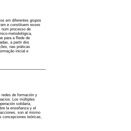
vos em diferentes grupos
íram e constituem esses
s, num processo de
êmico-metodológica,
que para a Rede de
adas, a partir dos
ões, nas práticas
rmação inicial e
e redes de formación y
acios. Los múltiples
peración solidaria,
obre la enseñanza y el
s acciones, son al mismo
as concepciones teóricas,