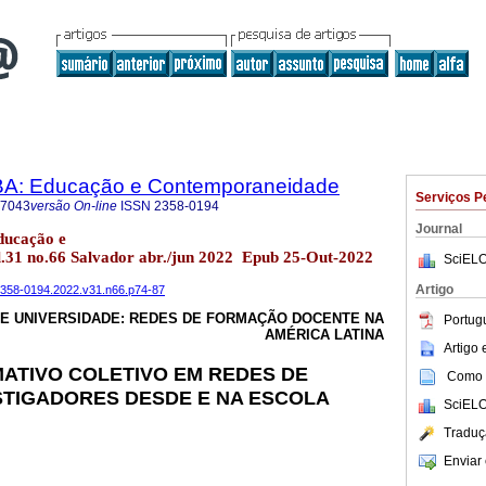
BA: Educação e Contemporaneidade
Serviços P
-7043
versão On-line
ISSN
2358-0194
Journal
ducação e
.31 no.66 Salvador abr./jun 2022 Epub 25-Out-2022
SciELO
Artigo
a2358-0194.2022.v31.n66.p74-87
E UNIVERSIDADE: REDES DE FORMAÇÃO DOCENTE NA
Portug
AMÉRICA LATINA
Artigo
ATIVO COLETIVO EM REDES DE
Como c
STIGADORES DESDE E NA ESCOLA
SciELO
Traduç
Enviar 