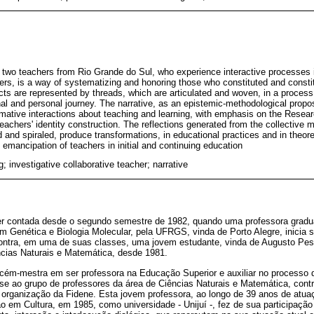
y two teachers from Rio Grande do Sul, who experience interactive processes i
ners, is a way of systematizing and honoring those who constituted and const
ects are represented by threads, which are articulated and woven, in a process
onal and personal journey. The narrative, as an epistemic-methodological prop
mative interactions about teaching and learning, with emphasis on the Resea
teachers' identity construction. The reflections generated from the collective
ed and spiraled, produce transformations, in educational practices and in theore
 emancipation of teachers in initial and continuing education
g; investigative collaborative teacher; narrative
 ser contada desde o segundo semestre de 1982, quando uma professora grad
m Genética e Biologia Molecular, pela UFRGS, vinda de Porto Alegre, inicia su
contra, em uma de suas classes, uma jovem estudante, vinda de Augusto Pes
ncias Naturais e Matemática, desde 1981.
ém-mestra em ser professora na Educação Superior e auxiliar no processo 
se ao grupo de professores da área de Ciências Naturais e Matemática, cont
de organização da Fidene. Esta jovem professora, ao longo de 39 anos de atu
o em Cultura, em 1985, como universidade - Unijuí -, fez de sua participaçã