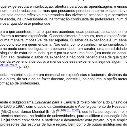
que exige escuta e interlocução, abertura para outras aprendizagens e ens
e um mundo reducionista, mas que possamos perceber a complexidade da vi
cias pela escrita reflexiva e sistemática das vivências pessoais que permeia
na escola, na universidade ou na formação continuada de professores, num d
rrosa, quando este pontua que
ão é o que acontece, mas o que nos acontece, duas pessoas, ainda que enf
 fazem a mesma experiência. O acontecimento é comum, mas a experiência 
alguma maneira impossível de ser repetida. O saber da experiência é um sab
íduo concreto em quem encarna. Não está, como o conhecimento científico, 
 no modo como configura uma personalidade, um caráter, uma sensibilidade o
ingular de estar no mundo, que é por sua vez uma ética (um modo de condu
. Por isso, também o saber da experiência não pode beneficiar-se de qualquer a
er da experiência de outro, a menos que essa experiência seja de algum mo
ROSA, 2002
, p. 27).
escrita, materializada em um memorial de experiências relacionais, distintas 
e o outro, do ser e do se fazer docente, constitui, no conjunto, a opção met
ormação de professores.
desde o subprograma
Educação para a Ciência
(Projeto Melhoria do Ensino de
 1983 e 1997, com o apoio da Coordenação e Aperfeiçoamento de Pessoal d
GURGEL, 2002
 (MEC) e do Banco Mundial (Bird) (
), que tinha por objetivo melh
técnica nacional, no âmbito de universidades, para qualificar a educação bá
Unijuí foram convidados a participar e desenvolver este projeto, o que ampl
 professores das escolas de Ijuí e região, bem como de outras instituições d