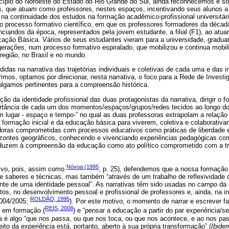
cípio do Noroeste do Estado do Rio Grande do Sul, ainda reconhecemos e s
s, que atuam como professores, nestes espaços, incentivando seus alunos a
na continuidade dos estudos na formação acadêmico-profissional universitária
o processo formativo científico, em que os professores formadores da décad
enciandos da época, representados pela jovem estudante, a filial (F1), ao atua
ação Básica. Vários de seus estudantes vieram para a universidade, gradua
 gerações, num processo formativo espiralado, que mobilizou e continua mob
 região, no Brasil e no mundo.
idas na narrativa das trajetórias individuais e coletivas de cada uma e das 
imos, optamos por direcionar, nesta narrativa, o foco para a Rede de Investi
julgamos pertinentes para a compreensão histórica.
ão da identidade profissional das duas protagonistas da narrativa, dirigir o 
ortância de cada um dos momentos/espaços/grupos/redes tecidos ao longo d
lugar - espaço e tempo-” no qual as duas professoras extrapolam a relação i
formação inicial e da educação básica para viverem, coletiva e colaborativ
oras comprometidas com processos educativos como práticas de liberdade 
zontes geográficos, conhecendo e vivenciando experiências pedagógicas co
nduzem à compreensão da educação como ato político comprometido com a tr
Nóvoa (1995
tivo, pois, assim como
, p. 25), defendemos que a nossa formação
 saberes e técnicas, mas também “através de um trabalho de reflexividade cr
nte de uma identidade pessoal”. As narrativas têm sido usadas no campo da
os, no desenvolvimento pessoal e profissional de professores e, ainda, na i
ROLDÃO, 1995
004/2005;
). Por este motivo, o momento de narrar e escrever
REIS, 2008
s em formação (
) e “pensar a educação a partir do par experiência/se
ia é algo “que
nos passa
, ou que nos toca, ou que nos acontece, e ao nos pa
ito da experiência está, portanto, aberto à sua própria transformação” (
Ibide