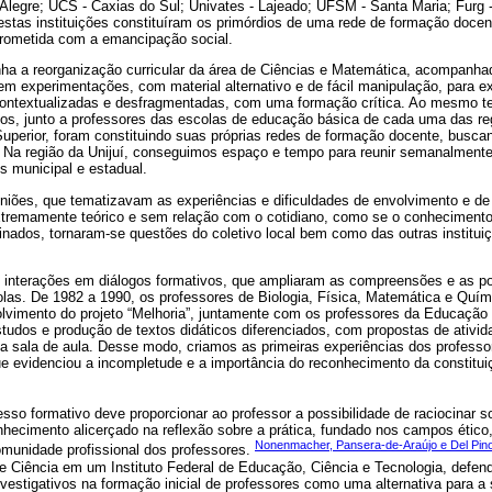
egre; UCS - Caxias do Sul; Univates - Lajeado; UFSM - Santa Maria; Furg 
estas instituições constituíram os primórdios de uma rede de formação docen
rometida com a emancipação social.
unha a reorganização curricular da área de Ciências e Matemática, acompanha
m experimentações, com material alternativo e de fácil manipulação, para e
contextualizadas e desfragmentadas, com uma formação crítica. Ao mesmo t
dos, junto a professores das escolas de educação básica de cada uma das re
uperior, foram constituindo suas próprias redes de formação docente, busca
 Na região da Unijuí, conseguimos espaço e tempo para reunir semanalmente
 municipal e estadual.
niões, que tematizavam as experiências e dificuldades de envolvimento e d
tremamente teórico e sem relação com o cotidiano, como se o conhecimento c
inados, tornaram-se questões do coletivo local bem como das outras institui
nterações em diálogos formativos, que ampliaram as compreensões e as po
las. De 1982 a 1990, os professores de Biologia, Física, Matemática e Quími
lvimento do projeto “Melhoria”, juntamente com os professores da Educação 
studos e produção de textos didáticos diferenciados, com propostas de ativid
na sala de aula. Desse modo, criamos as primeiras experiências dos profes
que evidenciou a incompletude e a importância do reconhecimento da constitu
cesso formativo deve proporcionar ao professor a possibilidade de raciocinar 
hecimento alicerçado na reflexão sobre a prática, fundado nos campos ético,
Nonenmacher, Pansera-de-Araújo e Del Pin
omunidade profissional dos professores.
e Ciência em um Instituto Federal de Educação, Ciência e Tecnologia, defe
nvestigativos na formação inicial de professores como uma alternativa para