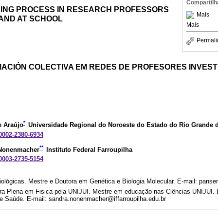
Compartilh
NING PROCESS IN RESEARCH PROFESSORS
Mais
AND AT SCHOOL
Mais
Permali
ACIÓN COLECTIVA EM REDES DE PROFESORES INVES
*
e Araújo
Universidade Regional do Noroeste do Estado do Rio Grande 
-0002-2380-6934
**
 Nonenmacher
Instituto Federal Farroupilha
-0003-2735-5154
ológicas. Mestre e Doutora em Genética e Biologia Molecular. E-mail: panser
ura Plena em Fisica pela UNIJUI. Mestre em educação nas Ciências-UNIJUI
e Saúde. E-mail: sandra.nonenmacher@iffarroupilha.edu.br