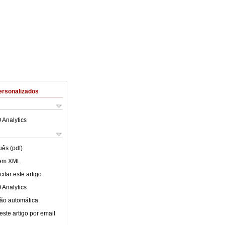
ersonalizados
 Analytics
uês (pdf)
 em XML
itar este artigo
 Analytics
ão automática
este artigo por email