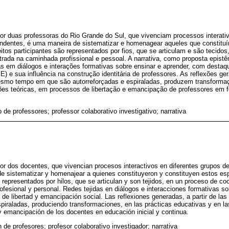
por duas professoras do Rio Grande do Sul, que vivenciam processos interati
endentes, é uma maneira de sistematizar e homenagear aqueles que constitu
itos participantes são representados por fios, que se articulam e são tecido
strada na caminhada profissional e pessoal. A narrativa, como proposta epist
as em diálogos e interações formativas sobre ensinar e aprender, com desta
) e sua influência na construção identitária de professores. As reflexões ger
esmo tempo em que são autorreforçadas e espiraladas, produzem transformaç
es teóricas, em processos de libertação e emancipação de professores em fo
de professores; professor colaborativo investigativo; narrativa
por dos docentes, que vivencian procesos interactivos en diferentes grupos d
e sistematizar y homenajear a quienes constituyeron y constituyen estos esp
 representados por hilos, que se articulan y son tejidos, en un proceso de coo
rofesional y personal. Redes tejidas en diálogos e interacciones formativas s
 de libertad y emancipación social. Las reflexiones generadas, a partir de la
piraladas, produciendo transformaciones, en las prácticas educativas y en l
y emancipación de los docentes en educación inicial y continua.
de profesores; profesor colaborativo investigador; narrativa