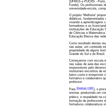
(UFRGS e PUCRS - Porto Al
Fundo). Os profissionais d
universidade-escola, comp
O projeto “Melhoria” prop
didáticos, fundamentados e
visando a aprendizagens 
formadores e os licencian
instituições de Educação S
de Ciências e Matemática.
Educação Básica das redes
Como resultado destas reu
nas aulas, um conteúdo ex
propriedade de alguns ilum
Grande do Sul e do Brasil.
Começamos com escuta e i
nas salas de aula das esco
responsáveis pelo desenvo
instituíram encontros de e
baixo custo e exequíveis 
formativo e colaborativo 
professor.
Shulman (1987
Para
), o pro
ensinar, produzindo um con
prático, e respaldado na c
formação de professores d
formativos colaborativos i