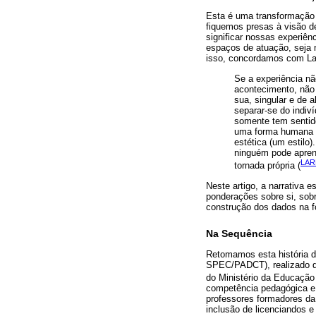
Esta é uma transformação 
fiquemos presas à visão d
significar nossas experiên
espaços de atuação, seja 
isso, concordamos com La
Se a experiência n
acontecimento, não
sua, singular e de 
separar-se do indiv
somente tem sentido
uma forma humana s
estética (um estilo)
ninguém pode aprend
LAR
tornada própria (
Neste artigo, a narrativa 
ponderações sobre si, sobr
construção dos dados na f
Na Sequência
Retomamos esta história 
SPEC/PADCT), realizado de
do Ministério da Educação
competência pedagógica e 
professores formadores da 
inclusão de licenciandos e