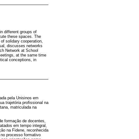
n different groups of
itute these spaces. The
 of solidary cooperation,
osal, discusses networks
rch Network at School
 meetings, at the same time
tical conceptions, in
uada pela Unisinos em
a trajetória profissional na
tana, matriculada na
de formação de docentes,
ratados em tempo integral,
ação na Fidene, reconhecida
o no processo formativo