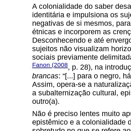
A colonialidade do saber desar
identitária e impulsiona os su
negativas de si mesmos, para
étnicas e incorporem as cren
Desconhecendo e até envergo
sujeitos não visualizam hori
sociais previamente delimitad
Fanon (2008
, p. 28), na introd
brancas
: “[...] para o negro,
Assim, opera-se a naturalizaç
a subalternização cultural, ep
outro(a).
Não é preciso lentes muito ap
epistêmico e a colonialidade d
sobretudo no que se refere ao 