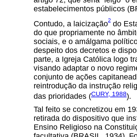
estabelecimentos públicos (B
2
Contudo, a laicização
do Esta
do que propriamente no âmbit
sociais, e o amálgama político
despeito dos decretos e dispos
parte, a Igreja Católica logo t
visando adaptar o novo regim
conjunto de ações capitaneada
reintrodução da instrução relig
CURY, 1988
das prioridades (
).
Tal feito se concretizou em 1
retirada do dispositivo que ins
Ensino Religioso na Constitui
facultativa (BRASIL, 1934). F