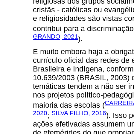
religiosas dos grupos socia
cristãs - católicas ou evangél
e religiosidades são vistas co
contribui para a discriminação
GRANDO, 2021
).
E muito embora haja a obrigat
currículo oficial das redes de 
Brasileira e Indígena, conform
10.639/2003 (BRASIL, 2003) 
temáticas tendem a não ser in
nos projetos político-pedagóg
CARREIRA
maioria das escolas (
2020
SILVA FILHO, 2016
;
). Isso
ações efetivadas assumem u
de efemérides do que propria