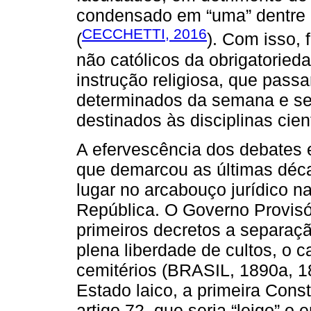
condensado em “uma” dentre u
CECCHETTI, 2016
(
). Com isso, 
não católicos da obrigatoried
instrução religiosa, que pass
determinados da semana e se
destinados às disciplinas cien
A efervescência dos debates 
que demarcou as últimas déca
lugar no arcabouço jurídico n
República. O Governo Provisóri
primeiros decretos a separação
plena liberdade de cultos, o 
cemitérios (BRASIL, 1890a, 1
Estado laico, a primeira Cons
artigo 72, que seria “leigo” o