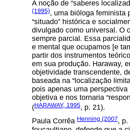
A noção de “saberes localiza
(1995)
, uma bióloga feminista
“situado” histórica e socialm
divulgado como universal. O 
sempre parcial. Essa parcialid
e mental que ocupamos [e t
partir dos instrumentos teóri
em sua produção. Haraway, e
objetividade transcendente, d
baseada na “localização limit
pois apenas uma perspectiva p
objetiva e nos tornaria “resp
HARAWAY, 1995
(
, p. 21).
Henning (2007
Paula Corrêa
, p
foucaultiano, defende que a 