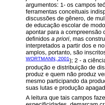
argumentos: 1- os campos teó
ferramentas conceituais indi
discussões de gênero, de mulhe
de educação escolar de modo 
apontar para a compreensão d
definidos
a priori
, mas constru
interpretados a partir dos e n
amplos, portanto, são inscrit
WORTMANN, 2001
); 2 - a ciên
produção e distribuição de d
produz e quem não produz ve
mesmo participando da produç
suas lutas e produção apagad
A leitura que tais campos fa
especificidades, demarcam cr