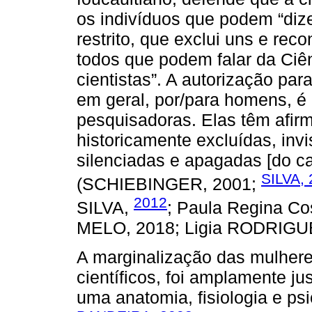
os indivíduos que podem “diz
restrito, que exclui uns e rec
todos que podem falar da Ciên
cientistas”. A autorização par
em geral, por/para homens, é
pesquisadoras. Elas têm afir
historicamente excluídas, invi
silenciadas e apagadas [do ca
SILVA,
(SCHIEBINGER, 2001;
2012
SILVA,
; Paula Regina Co
MELO, 2018; Ligia RODRIGUE
A marginalização das mulher
científicos, foi amplamente j
uma anatomia, fisiologia e ps