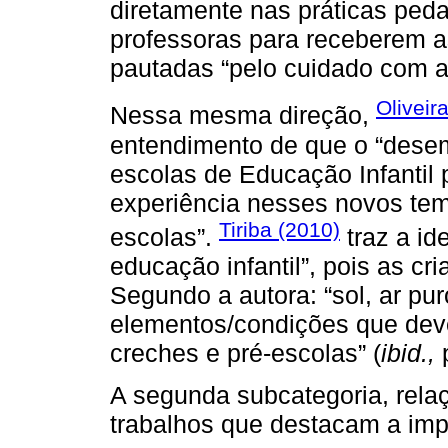
diretamente nas práticas ped
professoras para receberem as
pautadas “pelo cuidado com a
Oliveir
Nessa mesma direção,
entendimento de que o “dese
escolas de Educação Infantil
experiência nesses novos tem
Tiriba (2010)
escolas”.
traz a id
educação infantil”, pois as cr
Segundo a autora: “sol, ar puro
elementos/condições que deve
creches e pré-escolas” (
ibid.,
p
A segunda subcategoria, relaç
trabalhos que destacam a imp