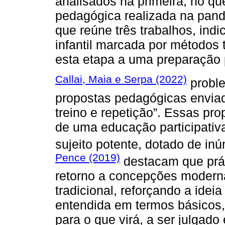
analisados na primeira, no que
pedagógica realizada na pand
que reúne três trabalhos, in
infantil marcada por métodos 
esta etapa a uma preparação
Callai, Maia e Serpa (2022)
proble
propostas pedagógicas enviad
treino e repetição”. Essas pr
de uma educação participativ
sujeito potente, dotado de i
Pence (2019)
destacam que prá
retorno a concepções modern
tradicional, reforçando a ideia
entendida em termos básicos
para o que virá, a ser julgad