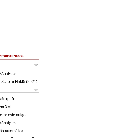
ersonalizados
 Analytics
 Scholar H5M5 (
2021
)
uês (pdf)
 em XML
itar este artigo
 Analytics
ão automática