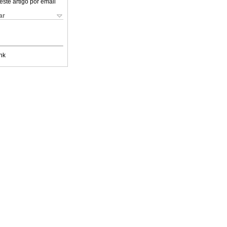
este artigo por email
ar
nk