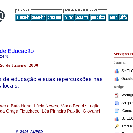
a de Educação
Serviços P
-2478
Journal
Rio de Janeiro 2000
SciELO
is de educação e suas repercussões nas
Google
s locais.
Artigo
Portug
Artigo
ério Baía Horta, Lúcia Neves, Maria Beatriz Lugão,
da Graça Figueiredo, Léa Pinheiro Paixão, Giovanni
Como c
SciELO
Traduç
© 2026
ANPED