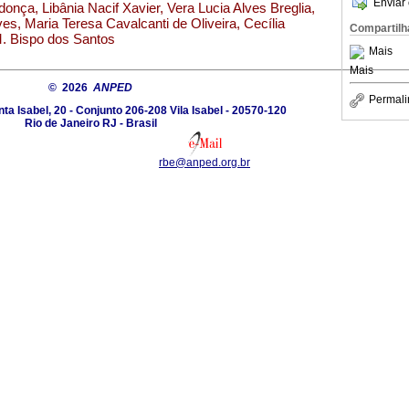
Enviar 
nça, Libânia Nacif Xavier, Vera Lucia Alves Breglia,
s, Maria Teresa Cavalcanti de Oliveira, Cecília
Compartilh
. Bispo dos Santos
Mais
Mais
© 2026
ANPED
Permali
a Isabel, 20 - Conjunto 206-208 Vila Isabel - 20570-120
Rio de Janeiro RJ - Brasil
rbe@anped.org.br