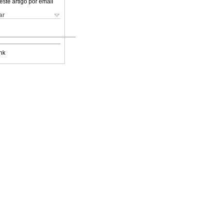
este artigo por email
ar
nk