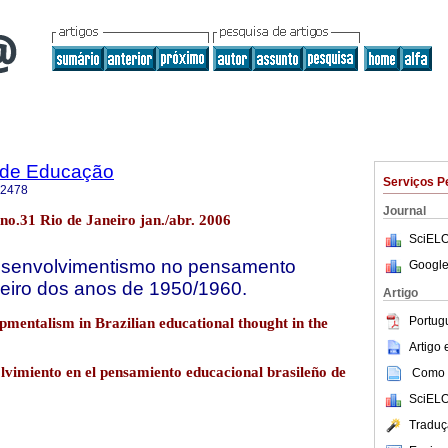
a de Educação
Serviços P
-2478
Journal
 no.31 Rio de Janeiro jan./abr. 2006
SciELO
esenvolvimentismo no pensamento
Google
leiro dos anos de 1950/1960.
Artigo
Portug
mentalism in Brazilian educational thought in the
Artigo
vimiento en el pensamiento educacional brasileño de
Como c
SciELO
Traduç