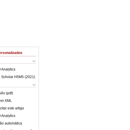
ersonalizados
 Analytics
 Scholar H5M5 (
2021
)
uês (pdf)
 em XML
itar este artigo
 Analytics
ão automática